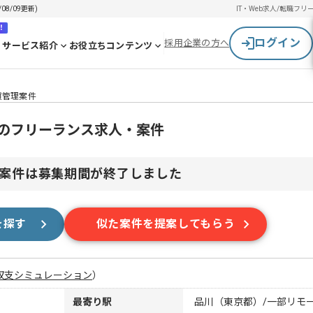
8/09更新)
IT・Web求人/転職
フリ
！
ログイン
採用企業の方へ
サービス紹介
お役立ちコンテンツ
質管理案件
理のフリーランス求人・案件
案件は募集期間が終了しました
を探す
似た案件を提案してもらう
収支シミュレーション
）
最寄り駅
品川（東京都）/一部リモ