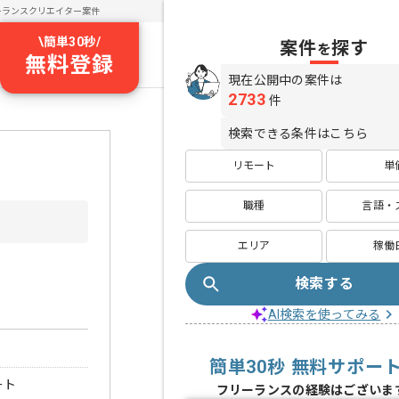
ーランスクリエイター案件
\
簡単30秒
/
案件
探す
を
無料登録
現在公開中の案件は
2733
件
検索できる条件はこちら
リモート
単
職種
言語・
エリア
稼働
検索する
AI検索を使ってみる
簡単30秒 無料サポー
ート
フリーランスの経験はございま