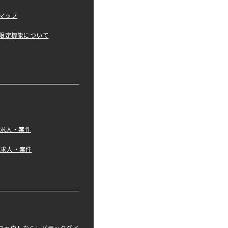
マップ
限定機能について
の求人・案件
tの求人・案件