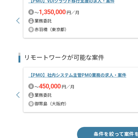
【PMO】VDIクラウド移行支援の求人・案件
1,350,000
〜
円／月
業務委託
赤羽橋（東京都）
リモートワークが可能な案件
【PMO】社内システム主管PMO業務の求人・案件
450,000
〜
円／月
業務委託
御幣島（大阪府）
条件を絞って案件