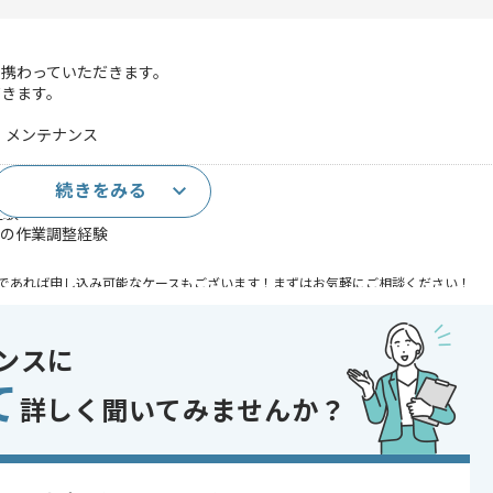
携わっていただきます。
だきます。
持、メンテナンス
続きをみる
経験
との作業調整経験
であれば申し込み可能なケースもございます！まずはお気軽にご相談ください！
銀行 , クレジットカード・信販
ンスに
開発
て
 , 30代活躍中
詳しく聞いてみませんか？
〜180時間