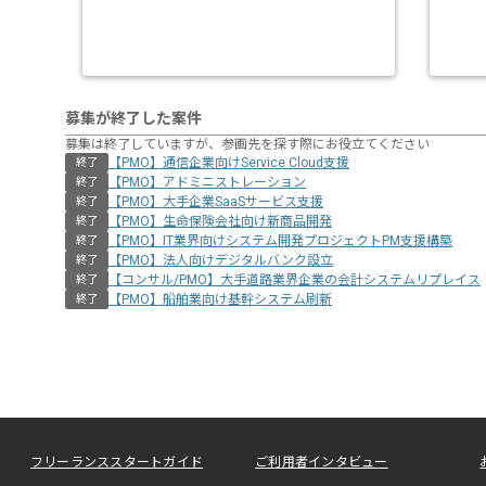
募集が終了した案件
募集は終了していますが、参画先を探す際にお役立てください
【PMO】通信企業向けService Cloud支援
終了
【PMO】アドミニストレーション
終了
【PMO】大手企業SaaSサービス支援
終了
【PMO】生命保険会社向け新商品開発
終了
【PMO】IT業界向けシステム開発プロジェクトPM支援構築
終了
【PMO】法人向けデジタルバンク設立
終了
【コンサル/PMO】大手道路業界企業の会計システムリプレイス
終了
【PMO】船舶業向け基幹システム刷新
終了
フリーランススタートガイド
ご利用者インタビュー