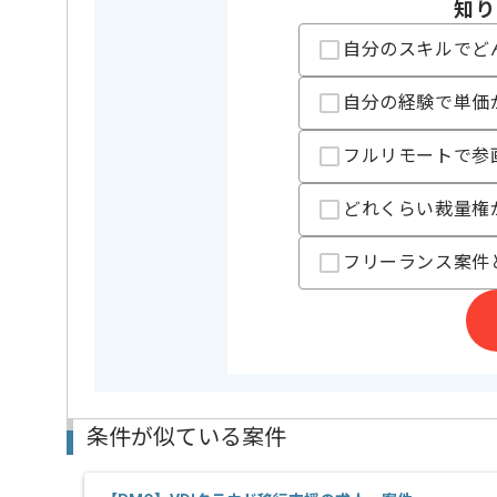
知り
支払いサイト
15日
自分のスキルでど
自分の経験で単価
担当者より
レバテックでの実績がある企業の案件でございます。
フルリモートで参
PMOの経験を活かすことができます。
どれくらい裁量権
複数案件を保有している企業ですので、
ご経験と実績に応じて別案件のご提案も差し上げる場
新しいアイディアや技術を積極的に導入し、
フリーランス案件
経験豊富なメンバーと成長が出来る環境でございます
スキルアップされたい方、長期的に参画されたい方に
基本的には一部リモート作業を見込んでおります。
条件が似ている案件