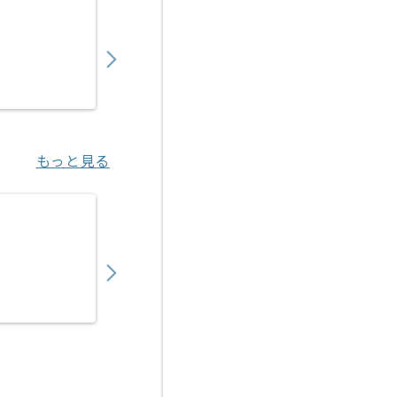
【PMO】 生命保険会社向け新商品開発の求人
900,000
〜
円／月
業務委託
東京（東京都）
もっと見る
【PMO】決済代行事業会社向けアクワイアリ
450,000
〜
円／月
業務委託
恵比寿（東京都）