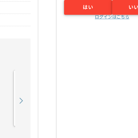
はい
い
ログインはこちら
【PMO】 生命保険会社向
け新商品開発の求人・案件
900,000
〜
円／月
業務委託
東京（東京都）