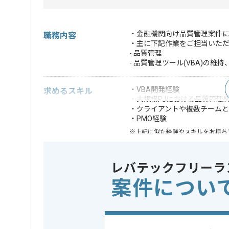
・金融機関向け品質管理案件に
職務内容
・主に下記作業をご担当いた
- 品質管理
- 品質管理ツール(VBA)の維
・VBA開発経験
求めるスキル
・大規模PJにおける品質管理
・クライアントや複数チーム
・PMO経験
※上記に似た経験やスキルをお持ち
業界
証券 , 
この案件のポイント
レバテックフリーラ
業務内容
システム
案件につい
特徴
20代活躍中
精算条件
有
精算・お支払い
精算基準時間
140時間