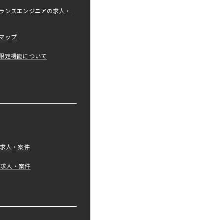
ランスエンジニアの求人・
マップ
限定機能について
の求人・案件
tの求人・案件