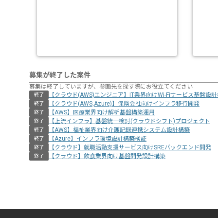
募集が終了した案件
募集は終了していますが、参画先を探す際にお役立てください
【クラウド(AWS)エンジニア】IT業界向けWi-Fiサービス基盤設
終了
【クラウド(AWS,Azure)】保険会社向けインフラ移行開発
終了
【AWS】医療業界向け解析基盤構築運用
終了
【上流インフラ】基盤統一検討(クラウドシフト)プロジェクト
終了
【AWS】福祉業界向け介護記録連携システム設計構築
終了
【Azure】インフラ環境設計構築検証
終了
【クラウド】就職活動支援サービス向けSREバックエンド開発
終了
【クラウド】飲食業界向け基盤開発設計構築
終了