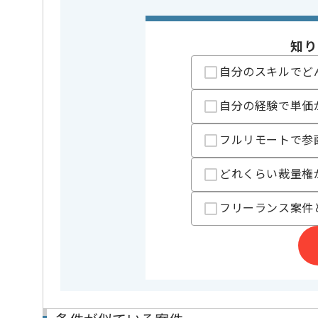
フレームワーク
React
この案件で扱う技術
クラウド
AWS
知り
業務内容
アプリ開発
この案件のポイント
自分のスキルでど
特徴
20代活躍中
自分の経験で単価
精算条件
有
精算・お支払い
精算基準時間
140時間
フルリモートで参
支払いサイト
15日
どれくらい裁量権
担当者より
フリーランス案件
経営コンサルティング事業、DX及びITコンサルティン
を展開している企業でございます。
今回は大手飲食業界向けWebアプリケーション開発案
に携わっていただきます。
AWSを用いた実務経験を活かしたい方にお勧めです。