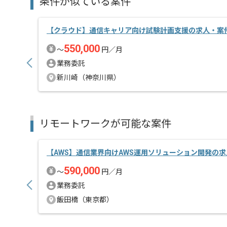
条件が似ている案件
基本的にはフルリモートでの作業を見込んでおります
【クラウド】通信キャリア向け試験計画支援の求人・案
550,000
〜
円／月
業務委託
新川崎（神奈川県）
リモートワークが可能な案件
【AWS】通信業界向けAWS運用ソリューション開発の
590,000
〜
円／月
業務委託
飯田橋（東京都）