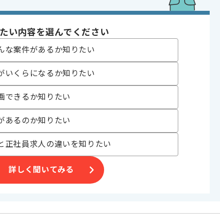
たい内容を選んでください
 , 受託開発
んな案件があるか知りたい
 , 30代活躍中 , 40代活躍中 , 長期プロジェクト , 急募 , BtoB向け , 新
がいくらになるか知りたい
〜180時間
画できるか知りたい
があるのか知りたい
と正社員求人の違いを知りたい
グ事業等
詳しく聞いてみる
件