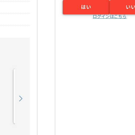
はい
い
ログインはこちら
【クラウド】官公庁向けク
ラウドサービス構築の求
人・案件
550,000
〜
円／月
業務委託
恵比寿（東京都）