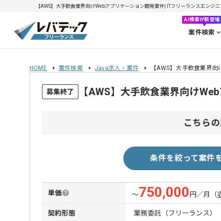
【AWS】大手飲食業界向けWebアプリケーション開発案件| ITフリーランスエンジニアの
AI検索が新登場
案件検索
HOME
案件検索
Java求人・案件
【AWS】大手飲食業界向
【AWS】大手飲食業界向けWe
募集終了
こちらの
条件を絞って案件
750,000
単価
〜
円／月
（
契約形態
業務委託（フリーランス）