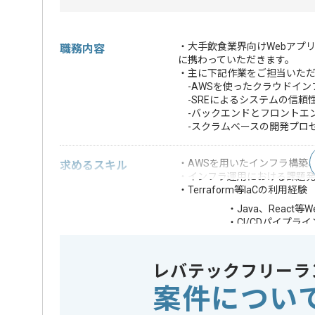
・大手飲食業界向けWebアプ
職務内容
に携わっていただきます。
・主に下記作業をご担当いた
-AWSを使ったクラウドイン
-SREによるシステムの信頼
-バックエンドとフロントエ
-スクラムベースの開発プロ
・AWSを用いたインフラ構築、
求めるスキル
・インフラ運用における課題
・Terraform等IaCの利用経験
・Java、React等
・CI/CDパイプラ
・アプリケーショ
歓迎スキル
・Prometheus、
・AWS資格
レバテックフリーラ
※上記に似た経験やスキルをお持ち
案件につい