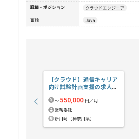
職種・ポジション
クラウドエンジニア
言語
Java
【クラウド】通信キャリア
向け試験計画支援の求人・
案件
550,000
〜
円／月
業務委託
新川崎（神奈川県）