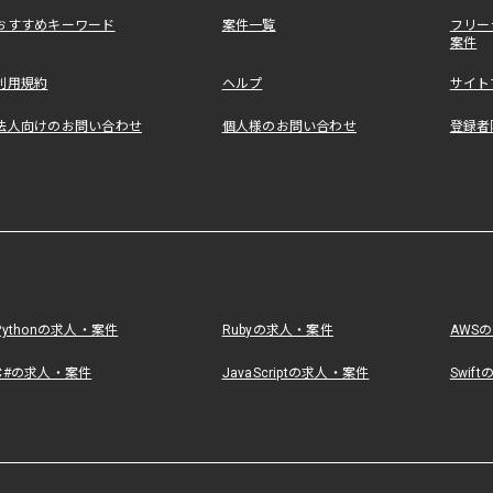
おすすめキーワード
案件一覧
フリー
案件
利用規約
ヘルプ
サイト
法人向けのお問い合わせ
個人様のお問い合わせ
登録者
Pythonの求人・案件
Rubyの求人・案件
AWS
C#の求人・案件
JavaScriptの求人・案件
Swif