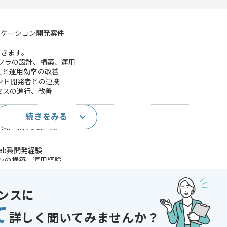
リケーション開発案件
だきます。
フラの設計、構築、運用
性と運用効率の改善
ンド開発者との連携
セスの進行、改善
続きをみる
運用経験(3年以上)
発見、改善提案経験
Web系開発経験
インの構築、運用経験
ンやミドルウェアの課題発見、解決経験
Datadog等を利用した経験
ンスに
であれば申し込み可能なケースもございます！まずはお気軽にご相談ください！
て
詳しく聞いてみませんか？