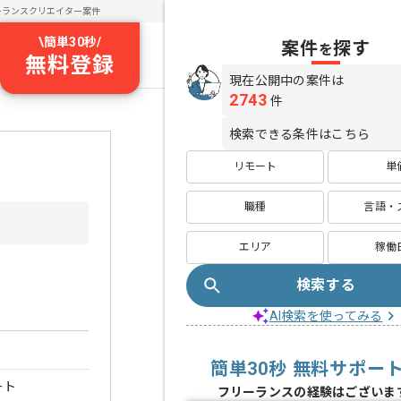
ーランスクリエイター案件
\
簡単30秒
/
案件
探す
を
無料登録
現在公開中の案件は
2743
件
検索できる条件はこちら
リモート
単
職種
言語・
エリア
稼働
検索する
AI検索を使ってみる
簡単30秒 無料サポー
ート
フリーランスの経験はございま