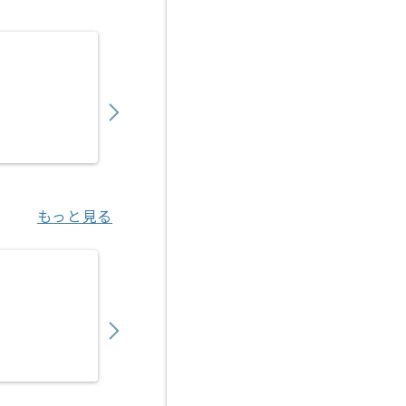
【クラウド】官公庁向けクラウドサービス構
550,000
〜
円／月
業務委託
恵比寿（東京都）
もっと見る
【OCI/Hyper-V】IT企業向け共通基盤IaC
800,000
〜
円／月
業務委託
川崎（神奈川県）