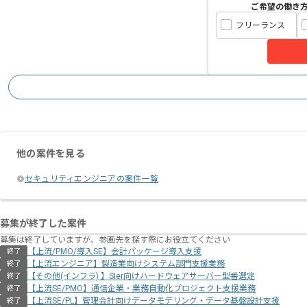
ご希望の働き
フリーランス
他の案件を見る
セキュリティエンジニアの案件一覧
募集が終了した案件
募集は終了していますが、参画先を探す際にお役立てください
【上流/PMO/導入SE】会計パッケージ導入支援
終了
【上流エンジニア】製造業向けシステム部門支援業務
終了
【その他(インフラ) 】SIer向けハードウェアサーバー型番選定
終了
【上流SE/PMO】通信企業・業務自動化プロジェクト支援業務
終了
【上流SE/PL】管理会計向けデータモデリング・データ基盤設計支援
終了