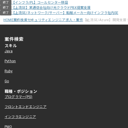
【インフラ/PL】コールセンター移設
終了
【上流SE】某通信会社向け光クラウドPBX提案支援
終了
【上流SE/ネットワーク/サーバー】船舶メーカー向けインフラ社内SE
終了
HOME
案件検索
セキュリティエンジニア求人・案件
【上流SE/Azure】開発支
案件検索
スキル
Java
Python
Ruby
Go
職種・ポジション
プログラマー(PG)
フロントエンドエンジニア
インフラエンジニア
PMO