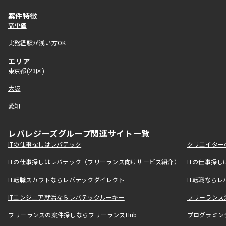
案件特徴
高単価
実務経験が浅い方OK
エリア
東京都(23区)
大阪
愛知
レバレジーズグループ関連サイト一覧
ITの仕事探しはレバテック
クリエイター
ITの仕事探しはレバテック（フリーランス向けサービス紹介）
ITの仕事探
IT転職スカウトならレバテックダイレクト
IT転職なら
ITエンジニア就活ならレバテックルーキー
フリーランス
フリーランスの案件探しならフリーランスHub
プログラミン