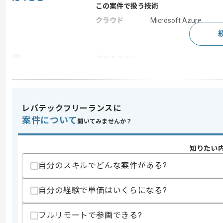
この案件で扱う技術
クラウド
Microsoft Azure
求めるスキル
スキル
・Azureを用いた開発のご経験
・セキュリティに関する知見
・上流から参画したご経験
歓迎スキル
レバテックフリーランスに
案件について
・アジャイル(スクラムイベント)に関す
聞いてみませんか？
スキルに不安がある方へ
知りたい
上記に似た経験やスキルをお持ちであれば申
自分のスキルでどんな案件がある?
自分の経験で単価はいくらになる?
精算条件
精算・お支払い
精算基準時間
140時間〜180時間
フルリモートで参画できる?