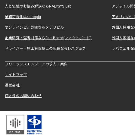
人と組織のお悩み解決ならNALYSYS Lab.
アジャイル開発なら
業務可視化はremopia
アメリカの生活
オンラインピル診療ならメデリピル
外国人採用ならLe
企業研究・選考対策ならFactBoard(ファクトボード)
外国人派遣なら
ドライバー・施工管理技士の転職ならレバジョブ
レバウェル保
フリーランスエンジニアの求人・案件
サイトマップ
運営会社
個人様のお問い合わせ