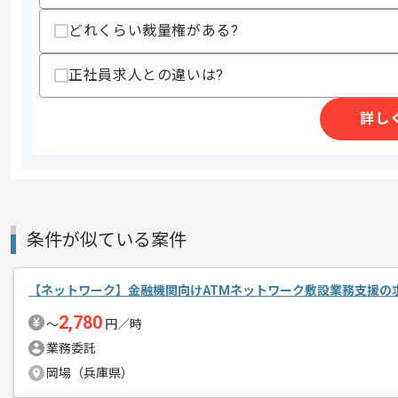
支払いサイト
15日
どれくらい裁量権がある?
正社員求人との違いは?
商談回数
1回
その他募集要項
募集人数
1人
詳し
作業開始日
2026/06/01
リモートワーク：立ち上がり期間は常駐
エージェントからのコ
条件が似ている案件
メント
レバテックでの実績がある企業の案件で
複数案件を保有している企業ですので、
【ネットワーク】金融機関向けATMネットワーク敷設業務支援の
ご経験と実績に応じてスライド案件のご
2,780
〜
円／時
新しいアイディアや技術を積極的に導入
業務委託
経験豊富なエンジニアと成長が出来る環
岡場（兵庫県）
スキルアップされたい方、長期的に参画