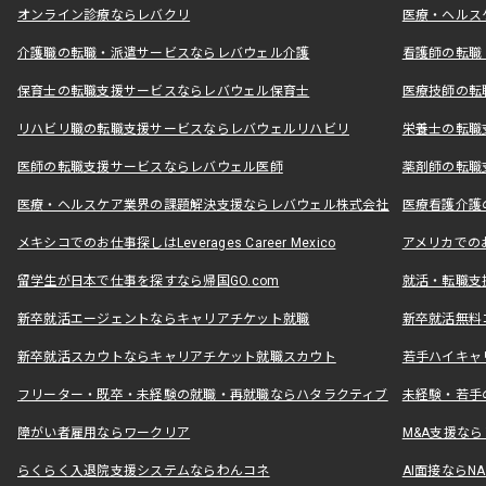
オンライン診療ならレバクリ
医療・ヘルス
介護職の転職・派遣サービスならレバウェル介護
看護師の転職
保育士の転職支援サービスならレバウェル保育士
医療技師の転
リハビリ職の転職支援サービスならレバウェルリハビリ
栄養士の転職
医師の転職支援サービスならレバウェル医師
薬剤師の転職
医療・ヘルスケア業界の課題解決支援ならレバウェル株式会社
医療看護介護の
メキシコでのお仕事探しはLeverages Career Mexico
アメリカでのお仕事
留学生が日本で仕事を探すなら帰国GO.com
就活・転職支
新卒就活エージェントならキャリアチケット就職
新卒就活無料
新卒就活スカウトならキャリアチケット就職スカウト
若手ハイキャ
フリーター・既卒・未経験の就職・再就職ならハタラクティブ
未経験・若手
障がい者雇用ならワークリア
M&A支援な
らくらく入退院支援システムならわんコネ
AI面接ならNAL