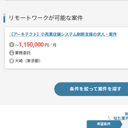
リモートワークが可能な案件
【アーキテクト】小売業店舗システム刷新支援の求人・案件
1,150,000
〜
円／月
業務委託
大崎（東京都）
条件を絞って案件を探す
似た案
希望条件