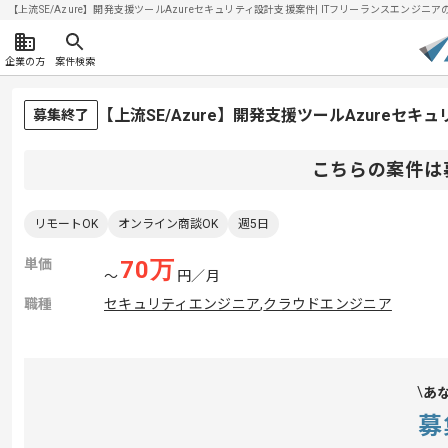
【上流SE/Azure】開発支援ツールAzureセキュリティ設計支援案件| ITフリーランスエンジニアの求
企業の方
案件検索
【上流SE/Azure】開発支援ツールAzureセ
募集終了
こちらの案件は
リモートOK
オンライン商談OK
週5日
単価
70
万
〜
円／月
職種
セキュリティエンジニア
,
クラウドエンジニア
あ
募