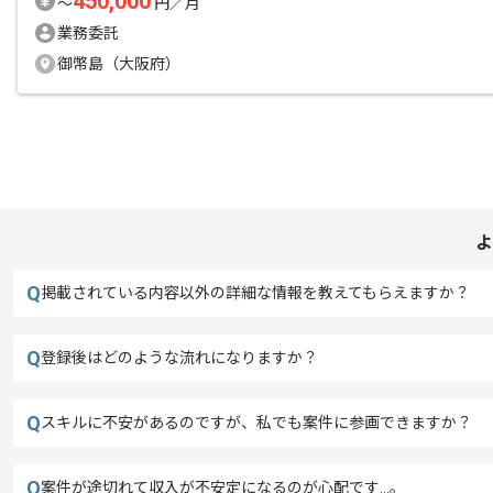
450,000
〜
円／月
業務委託
御幣島（大阪府）
よ
Q
掲載されている内容以外の詳細な情報を教えてもらえますか？
Q
登録後はどのような流れになりますか？
Q
スキルに不安があるのですが、私でも案件に参画できますか？
Q
案件が途切れて収入が不安定になるのが心配です…。