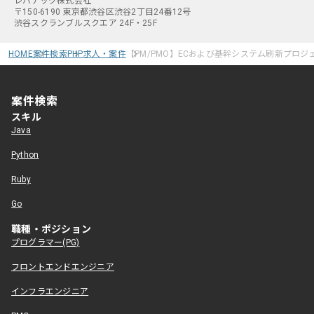
レバテック株式会社
〒150-6190 東京都渋谷区渋谷2丁目24番12号
渋谷スクランブルスクエア 24F・25F
HOME
案件検索
PHP求人・案件
【PM/PMO】ECおよび基幹システム刷新プロ
案件検索
スキル
Java
Python
Ruby
Go
職種・ポジション
プログラマー(PG)
フロントエンドエンジニア
インフラエンジニア