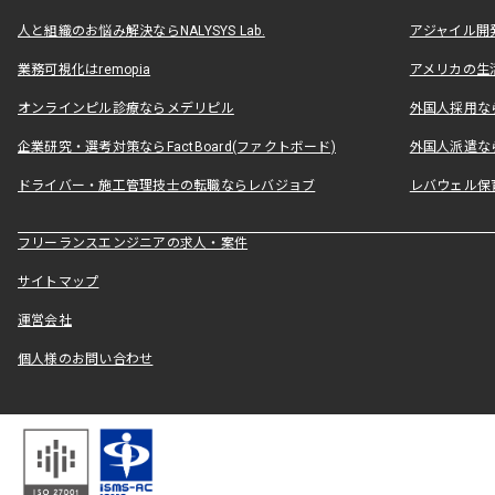
人と組織のお悩み解決ならNALYSYS Lab.
アジャイル開発なら
業務可視化はremopia
アメリカの生活
オンラインピル診療ならメデリピル
外国人採用ならLe
企業研究・選考対策ならFactBoard(ファクトボード)
外国人派遣なら
ドライバー・施工管理技士の転職ならレバジョブ
レバウェル保
フリーランスエンジニアの求人・案件
サイトマップ
運営会社
個人様のお問い合わせ