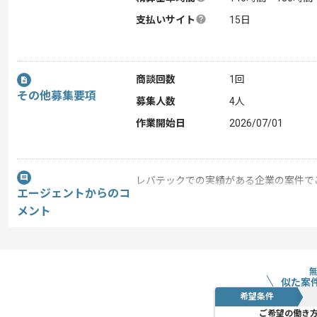
支払いサイト
15日
商談回数
1回
その他募集要項
募集人数
4人
作業開始日
2026/07/01
レバテックでの実績がある企業の案件で
エージェントからのコ
メント
今回は、PMとして某メーカーの生産管
これまでのご経験を活かしていただける
作業は基本、光の森駅付近に常駐で作業
似た案
希望条件
ご希望の働き