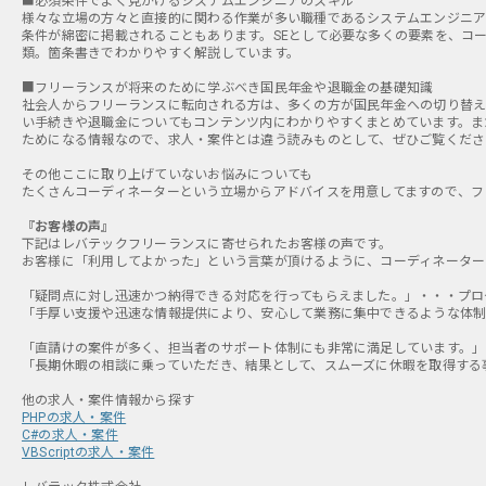
■必須条件でよく見かけるシステムエンジニアのスキル
様々な立場の方々と直接的に関わる作業が多い職種であるシステムエンジニア
条件が綿密に掲載されることもあります。SEとして必要な多くの要素を、コ
類。箇条書きでわかりやすく解説しています。
■フリーランスが将来のために学ぶべき国民年金や退職金の基礎知識
社会人からフリーランスに転向される方は、多くの方が国民年金への切り替え
い手続きや退職金についてもコンテンツ内にわかりやすくまとめています。ま
ためになる情報なので、求人・案件とは違う読みものとして、ぜひご覧くださ
その他ここに取り上げていないお悩みについても
たくさんコーディネーターという立場からアドバイスを用意してますので、フ
『お客様の声』
下記はレバテックフリーランスに寄せられたお客様の声です。
お客様に「利用してよかった」という言葉が頂けるように、コーディネーター
「疑問点に対し迅速かつ納得できる対応を行ってもらえました。」・・・プログラ
「手厚い支援や迅速な情報提供により、安心して業務に集中できるような体制づ
「直請けの案件が多く、担当者のサポート体制にも非常に満足しています。」・
「長期休暇の相談に乗っていただき、結果として、スムーズに休暇を取得する事
PHPの求人・案件
C#の求人・案件
VBScriptの求人・案件