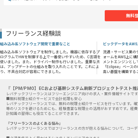
無料
フリーランス経験談
組み込み系ソフトウェア開発で重要なこと
ビックデータをAW
組み込み系ソフトウェアを制作しました。機器に依存するプ
流通・サービス業の
ログラムでHWを制御する上で一番使いやすいため、C言語を
ォームをAWS上に
使いました。また、ドライバー制作も行いました。重要な点
メントエンジンとして
は、アップデートの仕組みを取り入れたことです。これによ
「Eclipse」ベース
り、不具合対応が容易にできました。
高い基盤を構築する
『【PM/PMO】ECおよび基幹システム刷新プロジェクトテスト
■無料税理士紹介サービスで会計処理も安心
レバテックフリーランスでは、無料の税理士紹介サービスを行っています。確
等のリスクを避けるためにも、経験豊富な税理士の活用がおすすめです。経費
計知識の習得にも役立てることができます。
『フリーランスのよくある悩み』
レバテックフリーランスではフリーランスの方が抱える悩みについて、コーデ