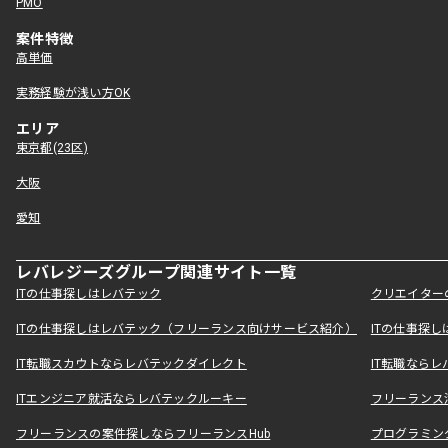
PMO
案件特徴
高単価
実務経験が浅い方OK
エリア
東京都(23区)
大阪
愛知
レバレジーズグループ関連サイト一覧
ITの仕事探しはレバテック
クリエイター
ITの仕事探しはレバテック（フリーランス向けサービス紹介）
ITの仕事探
IT転職スカウトならレバテックダイレクト
IT転職なら
ITエンジニア就活ならレバテックルーキー
フリーランス
フリーランスの案件探しならフリーランスHub
プログラミン