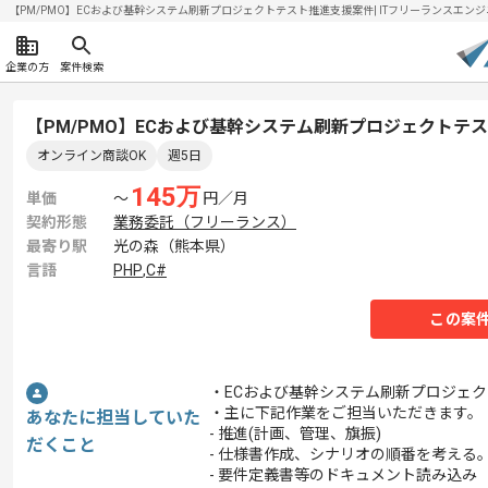
【PM/PMO】ECおよび基幹システム刷新プロジェクトテスト推進支援案件| ITフリーランスエンジニア
企業の方
案件検索
【PM/PMO】ECおよび基幹システム刷新プロジェクトテ
オンライン商談OK
週5日
145
万
単価
〜
円／月
契約形態
業務委託（フリーランス）
最寄り駅
光の森（熊本県）
言語
PHP
,
C#
この案
・ECおよび基幹システム刷新プロジェ
・主に下記作業をご担当いただきます。
あなたに担当していた
- 推進(計画、管理、旗振)
だくこと
- 仕様書作成、シナリオの順番を考える
- 要件定義書等のドキュメント読み込み