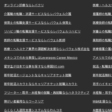
オンライン診療ならレバクリ
医療・ヘルス
介護職の転職・派遣サービスならレバウェル介護
看護師の転職
保育士の転職支援サービスならレバウェル保育士
医療技師の転
リハビリ職の転職支援サービスならレバウェルリハビリ
栄養士の転職
医師の転職支援サービスならレバウェル医師
薬剤師の転職
医療・ヘルスケア業界の課題解決支援ならレバウェル株式会社
医療看護介護の
メキシコでのお仕事探しはLeverages Career Mexico
アメリカでのお仕事
留学生が日本で仕事を探すなら帰国GO.com
就活・転職支
新卒就活エージェントならキャリアチケット就職
新卒就活無料
新卒就活スカウトならキャリアチケット就職スカウト
若手ハイキャ
フリーター・既卒・未経験の就職・再就職ならハタラクティブ
未経験・若手
障がい者雇用ならワークリア
M&A支援な
らくらく入退院支援システムならわんコネ
AI面接ならNAL