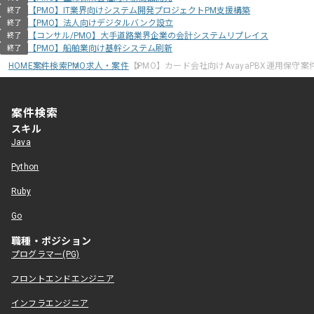
【PMO】IT業界向けシステム開発プロジェクトPM支援構築
終了
【PMO】法人向けデジタルバンク設立
終了
【コンサル/PMO】大手道路業界企業の会計システムリプレイス
終了
【PMO】船舶業向け基幹システム刷新
終了
HOME
案件検索
PMO求人・案件
【PMO】カード会社向けAvayaPBX運用保守案
案件検索
スキル
Java
Python
Ruby
Go
職種・ポジション
プログラマー(PG)
フロントエンドエンジニア
インフラエンジニア