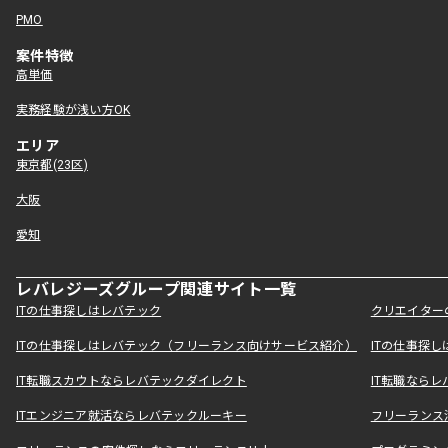
PMO
案件特徴
高単価
実務経験が浅い方OK
エリア
東京都(23区)
大阪
愛知
レバレジーズグループ関連サイト一覧
ITの仕事探しはレバテック
クリエイター
ITの仕事探しはレバテック（フリーランス向けサービス紹介）
ITの仕事探
IT転職スカウトならレバテックダイレクト
IT転職なら
ITエンジニア就活ならレバテックルーキー
フリーランス