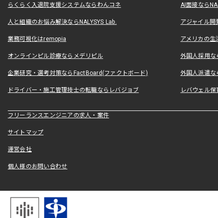
らくらく入退院支援システムならわんコネ
AI面接ならNAL
人と組織のお悩み解決ならNALYSYS Lab.
アジャイル開発なら
業務可視化はremopia
アメリカの生活
オンラインピル診療ならメデリピル
外国人採用ならLe
企業研究・選考対策ならFactBoard(ファクトボード)
外国人派遣なら
ドライバー・施工管理技士の転職ならレバジョブ
レバウェル保
フリーランスエンジニアの求人・案件
サイトマップ
運営会社
個人様のお問い合わせ