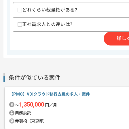
・AvayaPBXの設計構築運用案件におけ
・マクロや関数を用いたドキュメントの
どれくらい裁量権がある?
スキルに不安がある方へ
正社員求人との違いは?
上記に似た経験やスキルをお持ちであれば申
詳し
精算条件
有
精算・お支払い
精算基準時間
140時間〜180時間
支払いサイト
15日
条件が似ている案件
商談回数
2回
【PMO】VDIクラウド移行支援の求人・案件
その他募集要項
募集人数
1人
1,350,000
〜
円／月
作業開始日
2026/05/25
業務委託
赤羽橋（東京都）