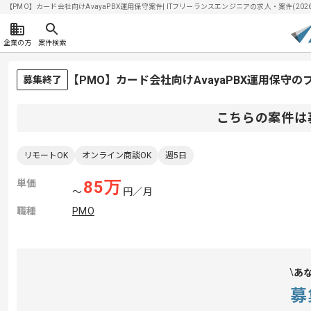
【PMO】カード会社向けAvayaPBX運用保守案件| ITフリーランスエンジニアの求人・案件(2026/
企業の方
案件検索
【PMO】カード会社向けAvayaPBX運用保守
募集終了
こちらの案件は
リモートOK
オンライン商談OK
週5日
単価
85
万
〜
円／月
職種
PMO
あ
募