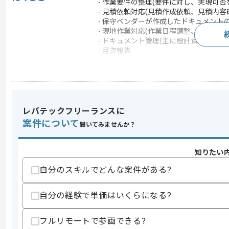
- 作業要件の整理(要件に対し、実現可否
- 見積依頼対応(見積作成依頼、見積内容
- 保守ベンダーが作成したドキュメント
- 現地作業対応(作業日程調整、作業立会
- ドキュメント管理(主に設計資料の管理)
- 月次報告
この案件のポイント
業界
クレジットカード・信
業務内容
ベンダーコントロール ,
特徴
参画実績あり , 20代活
レバテックフリーランスに
案件について
聞いてみませんか？
求めるスキル
知りたい
スキル
・AvayaPBXの設計や構築や運用また
自分のスキルでどんな案件がある?
・発着信設定とコールフローの設定経験
・AvayaPBXの設計や構築や運用ま
・クライアント要件整理の経験
自分の経験で単価はいくらになる?
・ベンダーコントロール経験
歓迎スキル
フルリモートで参画できる?