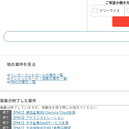
ご希望の働き
フリーランス
他の案件を見る
ベンダーコントロールの案件一覧
クレジットカード・信販の案件一覧
PMOの案件一覧
募集が終了した案件
募集は終了していますが、参画先を探す際にお役立てください
【PMO】通信企業向けService Cloud支援
終了
【PMO】アドミニストレーション
終了
【PMO】大手企業SaaSサービス支援
終了
【PMO】生命保険会社向け新商品開発
終了