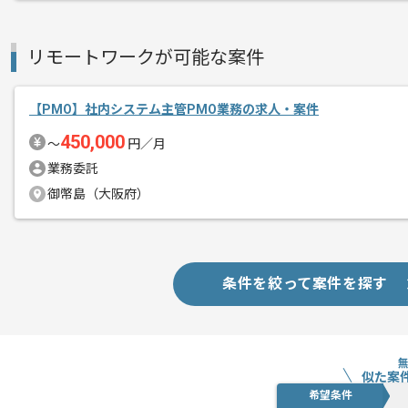
※実績有の場合は下記記載※レバテック
エージェントからのコ
メント
リモートワークが可能な案件
PMOの経験を活かすことができます。
複数案件を保有している企業ですので、
【PMO】社内システム主管PMO業務の求人・案件
ご経験と実績に応じて別案件のご提案も
450,000
新しいアイディアや技術を積極的に導入
〜
円／月
経験豊富なメンバーと成長が出来る環境
業務委託
スキルアップされたい方、長期的に参画
御幣島（大阪府）
リモート作業を導入しております。
条件を絞って案件を探す
似た案
希望条件