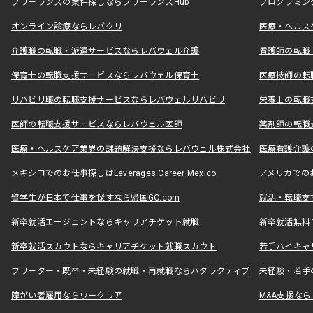
フリーランスの案件探しならフリーランスHub
プログラミン
オンライン診療ならレバクリ
医療・ヘルス
介護職の転職・派遣サービスならレバウェル介護
看護師の転職
保育士の転職支援サービスならレバウェル保育士
医療技師の転
リハビリ職の転職支援サービスならレバウェルリハビリ
栄養士の転職
医師の転職支援サービスならレバウェル医師
薬剤師の転職
医療・ヘルスケア業界の課題解決支援ならレバウェル株式会社
医療看護介護の
メキシコでのお仕事探しはLeverages Career Mexico
アメリカでのお仕事
留学生が日本で仕事を探すなら帰国GO.com
就活・転職支
新卒就活エージェントならキャリアチケット就職
新卒就活無料
新卒就活スカウトならキャリアチケット就職スカウト
若手ハイキャ
フリーター・既卒・未経験の就職・再就職ならハタラクティブ
未経験・若手
障がい者雇用ならワークリア
M&A支援な