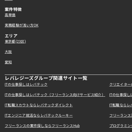
案件特徴
高単価
実務経験が浅い方OK
エリア
東京都(23区)
大阪
愛知
レバレジーズグループ関連サイト一覧
ITの仕事探しはレバテック
クリエイター
ITの仕事探しはレバテック（フリーランス向けサービス紹介）
ITの仕事探
IT転職スカウトならレバテックダイレクト
IT転職なら
ITエンジニア就活ならレバテックルーキー
フリーランス
フリーランスの案件探しならフリーランスHub
プログラミン