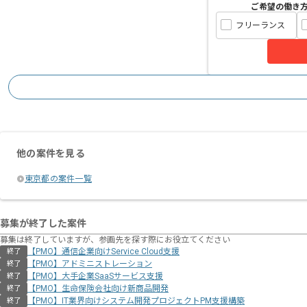
ご希望の働き
フリーランス
他の案件を見る
東京都の案件一覧
募集が終了した案件
募集は終了していますが、参画先を探す際にお役立てください
【PMO】通信企業向けService Cloud支援
終了
【PMO】アドミニストレーション
終了
【PMO】大手企業SaaSサービス支援
終了
【PMO】生命保険会社向け新商品開発
終了
【PMO】IT業界向けシステム開発プロジェクトPM支援構築
終了