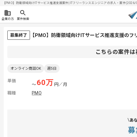
【PMO】防衛領域向けITサービス推進支援案件| ITフリーランスエンジニアの求人・案件(2026/08
企業の方
案件検索
【PMO】防衛領域向けITサービス推進支援のフ
募集終了
こちらの案件は
オンライン商談OK
週5日
単価
60
万
〜
円／月
職種
PMO
あ
募