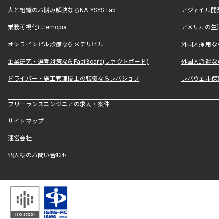
人と組織のお悩み解決ならNALYSYS Lab.
アジャイル開発なら
業務可視化はremopia
アメリカの生活
オンラインピル診療ならメデリピル
外国人採用ならLe
企業研究・選考対策ならFactBoard(ファクトボード)
外国人派遣なら
ドライバー・施工管理技士の転職ならレバジョブ
レバウェル保
フリーランスエンジニアの求人・案件
サイトマップ
運営会社
個人様のお問い合わせ