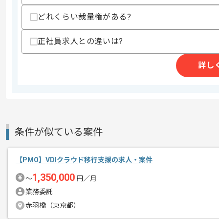
上記に似た経験やスキルをお持ちであれば申
どれくらい裁量権がある?
正社員求人との違いは?
商談回数
1回
その他募集要項
詳し
募集人数
1人
作業開始日
2026/07/01
ITコンサルティング、IT系人材紹介、IT
条件が似ている案件
エージェントからのコ
を展開している企業でございます。
メント
今回は防衛領域向けITサービス推進支援
【PMO】VDIクラウド移行支援の求人・案件
1,350,000
PMO経験を活かしたい方にお勧めです。
〜
円／月
業務委託
基本的には常駐での作業を見込んでおり
赤羽橋（東京都）