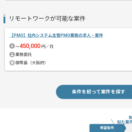
リモートワークが可能な案件
【PMO】社内システム主管PMO業務の求人・案件
450,000
〜
円／月
業務委託
御幣島（大阪府）
条件を絞って案件を探す
似た案
希望条件