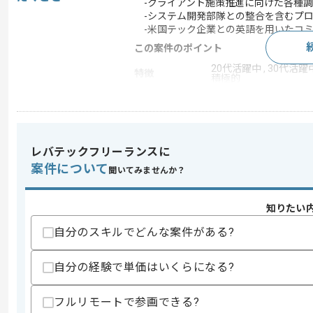
-クライアント施策推進に向けた各種調
-システム開発部隊との整合を含むプロ
-米国テック企業との英語を用いたコミ
この案件のポイント
20代活躍中 , 30代活躍中
特徴
積極的
求めるスキル
スキル
レバテックフリーランスに
・ビジネスレベルの英語力
・PowerPoint、Excelを用いた資料
案件について
聞いてみませんか？
・ITに関する知見
・会議の目的、アジェンダ整理後の資料
知りたい
歓迎スキル
自分のスキルでどんな案件がある?
・プロジェクト管理に関する知見
・公共案件向け納品ドキュメント作成実
・設計書レビュー、執筆経験
自分の経験で単価はいくらになる?
・サーバー、データセンターに関する知
・Excel関数を用いた計算対応経験
フルリモートで参画できる?
スキルに不安がある方へ