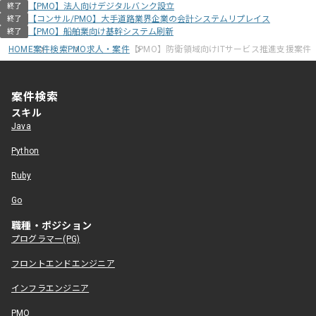
【PMO】法人向けデジタルバンク設立
終了
【コンサル/PMO】大手道路業界企業の会計システムリプレイス
終了
【PMO】船舶業向け基幹システム刷新
終了
HOME
案件検索
PMO求人・案件
【PMO】防衛領域向けITサービス推進支援案件
案件検索
スキル
Java
Python
Ruby
Go
職種・ポジション
プログラマー(PG)
フロントエンドエンジニア
インフラエンジニア
PMO