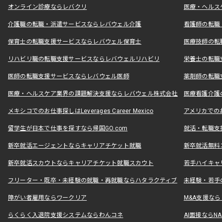
オンライン診療ならレバクリ
医療・ヘルス
介護職の転職・派遣サービスならレバウェル介護
看護師の転職
保育士の転職支援サービスならレバウェル保育士
医療技師の転
リハビリ職の転職支援サービスならレバウェルリハビリ
栄養士の転職
医師の転職支援サービスならレバウェル医師
薬剤師の転職
医療・ヘルスケア業界の課題解決支援ならレバウェル株式会社
医療看護介護の
メキシコでのお仕事探しはLeverages Career Mexico
アメリカでのお仕事
留学生が日本で仕事を探すなら帰国GO.com
就活・転職支
新卒就活エージェントならキャリアチケット就職
新卒就活無料
新卒就活スカウトならキャリアチケット就職スカウト
若手ハイキャ
フリーター・既卒・未経験の就職・再就職ならハタラクティブ
未経験・若手
障がい者雇用ならワークリア
M&A支援な
らくらく入退院支援システムならわんコネ
AI面接ならNAL