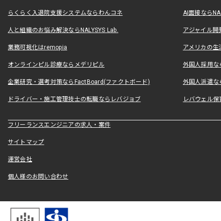
らくらく入退院支援システムならわんコネ
AI面接ならNAL
人と組織のお悩み解決ならNALYSYS Lab.
アジャイル開発なら
業務可視化はremopia
アメリカの生活
オンラインピル診療ならメデリピル
外国人採用ならLe
企業研究・選考対策ならFactBoard(ファクトボード)
外国人派遣なら
ドライバー・施工管理技士の転職ならレバジョブ
レバウェル保
フリーランスエンジニアの求人・案件
サイトマップ
運営会社
個人様のお問い合わせ