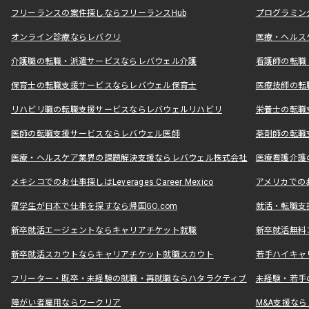
フリーランスの案件探しならフリーランスHub
プログラミン
オンライン診療ならレバクリ
医療・ヘルス
介護職の転職・派遣サービスならレバウェル介護
看護師の転職
保育士の転職支援サービスならレバウェル保育士
医療技師の転
リハビリ職の転職支援サービスならレバウェルリハビリ
栄養士の転職
医師の転職支援サービスならレバウェル医師
薬剤師の転職
医療・ヘルスケア業界の課題解決支援ならレバウェル株式会社
医療看護介護の
メキシコでのお仕事探しはLeverages Career Mexico
アメリカでのお仕事
留学生が日本で仕事を探すなら帰国GO.com
就活・転職支
新卒就活エージェントならキャリアチケット就職
新卒就活無料
新卒就活スカウトならキャリアチケット就職スカウト
若手ハイキャ
フリーター・既卒・未経験の就職・再就職ならハタラクティブ
未経験・若手
障がい者雇用ならワークリア
M&A支援な