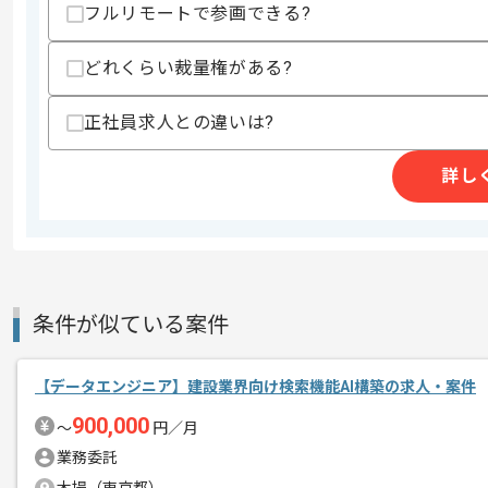
・PoCテーマ、検証観点、最小構成の設
フルリモートで参画できる?
歓迎スキル
・Goods-to-Person、自動倉庫
どれくらい裁量権がある?
・WCS、WMS、搬送管制システムの設
・搬送最適化等の経験
正社員求人との違いは?
・安全制御に関する知見
・ログ解析、時系列分析、異常検知、予
・LLM、RAG、AIエージェント、Agentic
詳し
・ローカルLLM、OSS LLM、オンプレ
スキルに不安がある方へ
上記に似た経験やスキルをお持ちであれば申
条件が似ている案件
商談回数
1回
その他募集要項
募集人数
1人
【データエンジニア】建設業界向け検索機能AI構築の求人・案件
作業開始日
2026/07/01
900,000
〜
円／月
業務委託