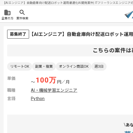
【AIエンジニア】自動倉庫向け配送ロボット運用最適化AI開発案件| ITフリーランスエンジニアの求人
企業の方
案件検索
【AIエンジニア】自動倉庫向け配送ロボット運用
募集終了
こちらの案件は
リモートOK
副業・複業
オンライン商談OK
週3日
単価
100
万
〜
円／月
職種
AI・機械学習エンジニア
言語
Python
あ