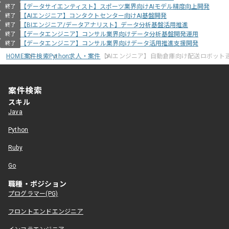
【データサイエンティスト】スポーツ業界向けAIモデル精度向上開発
終了
【AIエンジニア】コンタクトセンター向けAI基盤開発
終了
【BIエンジニア/データアナリスト】データ分析基盤活用推進
終了
【データエンジニア】コンサル業界向けデータ分析基盤開発運用
終了
【データエンジニア】コンサル業界向けデータ活用推進支援開発
終了
HOME
案件検索
Python求人・案件
【AIエンジニア】自動倉庫向け配送ロボット運
案件検索
スキル
Java
Python
Ruby
Go
職種・ポジション
プログラマー(PG)
フロントエンドエンジニア