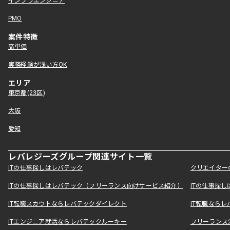
インフラエンジニア
PMO
案件特徴
高単価
実務経験が浅い方OK
エリア
東京都(23区)
大阪
愛知
レバレジーズグループ関連サイト一覧
ITの仕事探しはレバテック
クリエイター
ITの仕事探しはレバテック（フリーランス向けサービス紹介）
ITの仕事探
IT転職スカウトならレバテックダイレクト
IT転職なら
ITエンジニア就活ならレバテックルーキー
フリーランス