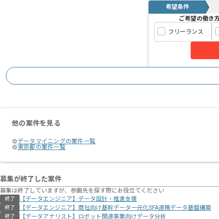
希望条件
ご希望の働き
フリーランス
他の案件を見る
データマイニングの案件一覧
東京都の案件一覧
募集が終了した案件
募集は終了していますが、参画先を探す際にお役立てください
【データエンジニア】データ設計・推進支援
終了
【データエンジニア】商社向け基幹データ一元化SFA連携データ基盤構築
終了
【データアナリスト】ロボット関連事業向けデータ分析
終了