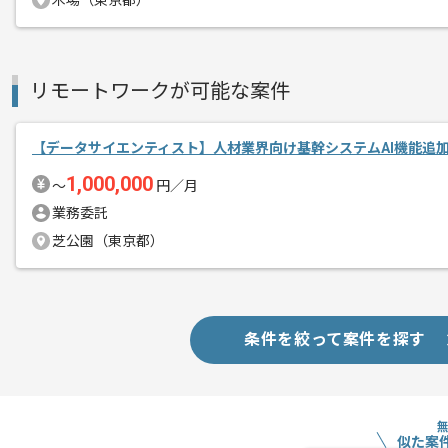
木場（東京都）
AI内製化コンサルティング事業を展開し
エージェントからのコ
今回は自動倉庫向け配送ロボット運用最適
メント
に携わっていただきます。
リモートワークが可能な案件
AIエンジニアとしての実務経験を活かし
【データサイエンティスト】人材業界向け基幹システムAI機能追
1,000,000
基本的にはフルリモートでの作業を見込
〜
円／月
業務委託
芝公園（東京都）
条件を絞って案件を探す
似た案