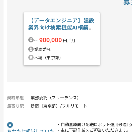
募
【データエンジニア】建設
業界向け検索機能AI構築の
求人・案件
900,000
〜
円／月
業務委託
木場（東京都）
契約形態
業務委託（フリーランス）
最寄り駅
新宿（東京都）/フルリモート
・自動倉庫向け配送ロボット運用最適化
・主に下記作業をご担当いただきます。
あなたに担当していた