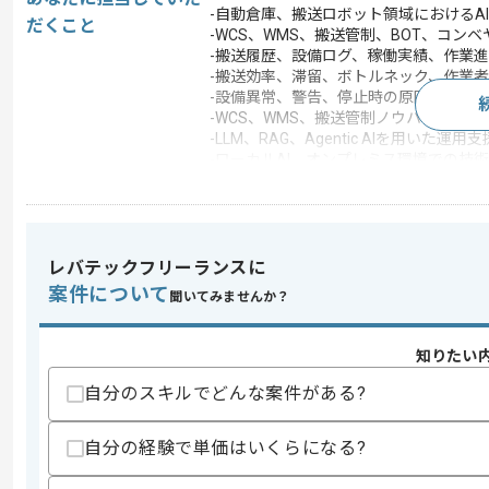
-自動倉庫、搬送ロボット領域におけるA
だくこと
-WCS、WMS、搬送管制、BOT、コン
-搬送履歴、設備ログ、稼働実績、作業
-搬送効率、滞留、ボトルネック、作業
-設備異常、警告、停止時の原因推定、復
-WCS、WMS、搬送管制ノウハウを活用
-LLM、RAG、Agentic AIを用いた運
-ローカルAI、オンプレミス環境での技
-AI、ルールベース、数理最適化、制御
-製品組み込みに向けた課題整理、ロー
この案件のポイント
業務内容
データマイニング , 受
レバテックフリーランスに
案件について
特徴
20代活躍中 , 30代活躍中
聞いてみませんか？
知りたい
求めるスキル
自分のスキルでどんな案件がある?
スキル
・自動倉庫、物流自動化、搬送システム、
・WCS、WMS、MES、SCADA、P
自分の経験で単価はいくらになる?
・稼働ログ、設備ログ、作業実績、搬送
・Python等を用いたデータ処理やプロ