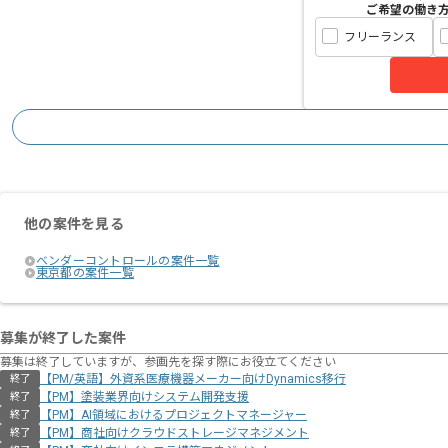
ご希望の働き
フリーランス
他の案件を見る
ベンダーコントロールの案件一覧
東京都の案件一覧
募集が終了した案件
募集は終了していますが、参画先を探す際にお役立てください
【PM/英語】外資系医療機器メーカー向けDynamics移行
終了
【PM】塗装業界向けシステム開発支援
終了
【PM】AI領域におけるプロジェクトマネージャー
終了
【PM】商社向けクラウドストレージマネジメント
終了