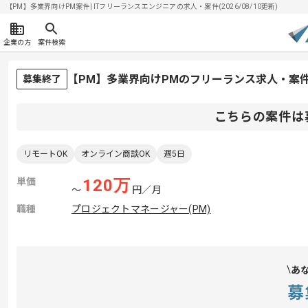
【PM】多業界向けPM案件| ITフリーランスエンジニアの求人・案件(2026/08/10更新)
企業の方
案件検索
【PM】多業界向けPMのフリーランス求人・案
募集終了
こちらの案件は
リモートOK
オンライン商談OK
週5日
単価
120
万
〜
円／月
職種
プロジェクトマネージャー(PM)
あ
募