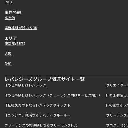
PMO
案件特徴
高単価
実務経験が浅い方OK
エリア
東京都(23区)
大阪
愛知
レバレジーズグループ関連サイト一覧
ITの仕事探しはレバテック
クリエイター
ITの仕事探しはレバテック（フリーランス向けサービス紹介）
ITの仕事探
IT転職スカウトならレバテックダイレクト
IT転職なら
ITエンジニア就活ならレバテックルーキー
フリーランス
フリーランスの案件探しならフリーランスHub
プログラミン