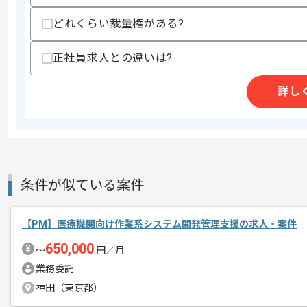
募集人数
2人
作業開始日
2026/06/02
どれくらい裁量権がある?
正社員求人との違いは?
Web制作事業、システム開発事業等を展
エージェントからのコ
詳し
レバテックの実績がある企業でございま
メント
今回は多業界向けPM案件に携わってい
PMとしての実務経験を活かしたい方に
条件が似ている案件
基本的にはフルリモートでの作業を見込
【PM】医療機関向け作業系システム開発管理支援の求人・案件
650,000
〜
円／月
業務委託
神田（東京都）