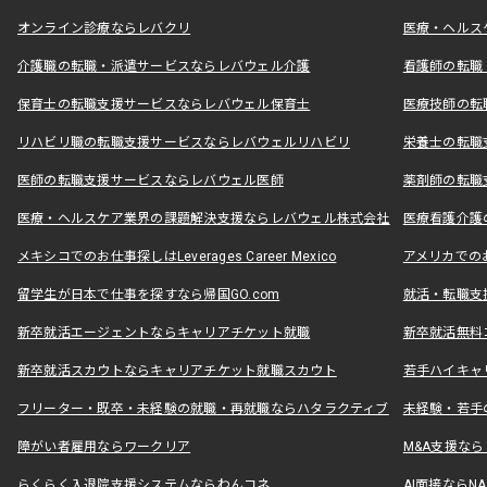
オンライン診療ならレバクリ
医療・ヘルス
介護職の転職・派遣サービスならレバウェル介護
看護師の転職
保育士の転職支援サービスならレバウェル保育士
医療技師の転
リハビリ職の転職支援サービスならレバウェルリハビリ
栄養士の転職
医師の転職支援サービスならレバウェル医師
薬剤師の転職
医療・ヘルスケア業界の課題解決支援ならレバウェル株式会社
医療看護介護の
メキシコでのお仕事探しはLeverages Career Mexico
アメリカでのお仕事
留学生が日本で仕事を探すなら帰国GO.com
就活・転職支
新卒就活エージェントならキャリアチケット就職
新卒就活無料
新卒就活スカウトならキャリアチケット就職スカウト
若手ハイキャ
フリーター・既卒・未経験の就職・再就職ならハタラクティブ
未経験・若手
障がい者雇用ならワークリア
M&A支援な
らくらく入退院支援システムならわんコネ
AI面接ならNAL