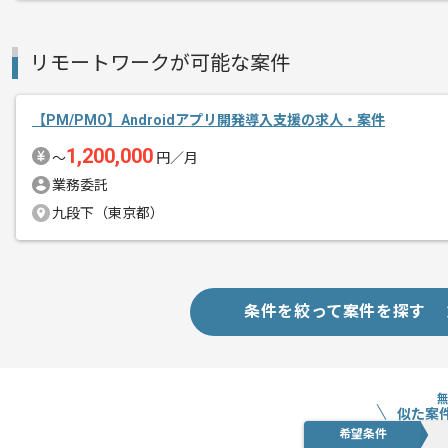
リモートワークが可能な案件
【PM/PMO】Androidアプリ開発導入支援の求人・案件
1,200,000
〜
円／月
業務委託
九段下（東京都）
条件を絞って案件を探す
似た案
希望条件