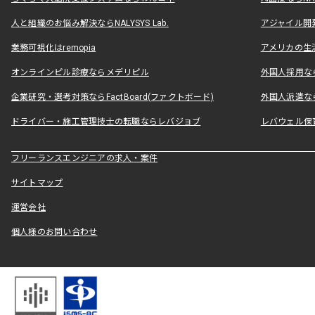
人と組織のお悩み解決ならNALYSYS Lab.
アジャイル開発なら
業務可視化はremopia
アメリカの生活
オンラインピル診療ならメデリピル
外国人採用ならLe
企業研究・選考対策ならFactBoard(ファクトボード)
外国人派遣なら
ドライバー・施工管理技士の転職ならレバジョブ
レバウェル保
フリーランスエンジニアの求人・案件
サイトマップ
運営会社
個人様のお問い合わせ