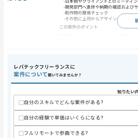
-日本側やクライアントとのミーティン
-開発部門へ進捗や納期の確認および
-制作物の簡易チェック
-その他に上司からアサインされたタ
この案件のポイント
業務内容
ベンダーコントロール ,
特徴
20代活躍中 , 30代活躍中
レバテックフリーランスに
求めるスキル
案件について
聞いてみませんか？
スキル
・何らかのマネジメント経験
・IT業界経験
知りたい
スキルに不安がある方へ
自分のスキルでどんな案件がある?
上記に似た経験やスキルをお持ちであれば申
自分の経験で単価はいくらになる?
商談回数
1回
フルリモートで参画できる?
その他募集要項