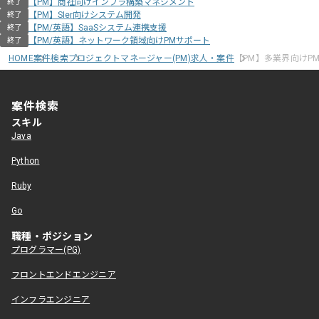
【PM】商社向けインフラ構築マネジメント
終了
【PM】SIer向けシステム開発
終了
【PM/英語】SaaSシステム連携支援
終了
【PM/英語】ネットワーク領域向けPMサポート
終了
HOME
案件検索
プロジェクトマネージャー(PM)求人・案件
【PM】多業界向けP
案件検索
スキル
Java
Python
Ruby
Go
職種・ポジション
プログラマー(PG)
フロントエンドエンジニア
インフラエンジニア