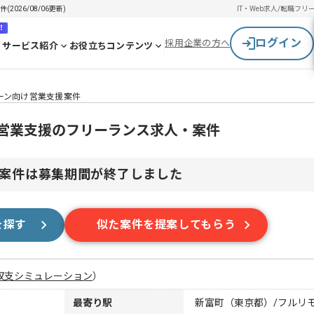
026/08/06更新)
IT・Web求人/転職
フリ
！
ログイン
採用企業の方へ
サービス紹介
お役立ちコンテンツ
ーン向け営業支援案件
け営業支援のフリーランス求人・案件
案件は募集期間が終了しました
を探す
似た案件を提案してもらう
収支シミュレーション
）
最寄り駅
新富町（東京都）/フルリ