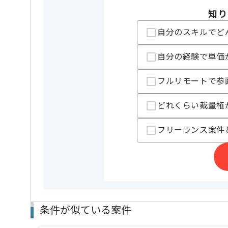
に積極的
知り
自分のスキルでど
担当者より
自分の経験で単価
コンサルティング、デジタルコンテンツの企画制作事
レバテックの実績がある企業の案件でございます。
今回は大手飲食チェーン向け開発マネジメント案件に
フルリモートで参
PMOとしての実務経験を活かしたい方にお勧めです。
どれくらい裁量権
基本的には一部リモートでの作業を見込んでおります
フリーランス案件
条件が似ている案件