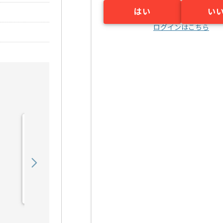
はい
い
ログインはこちら
【PMO】 生命保険会社向
け新商品開発の求人・案件
900,000
〜
円／月
業務委託
東京（東京都）