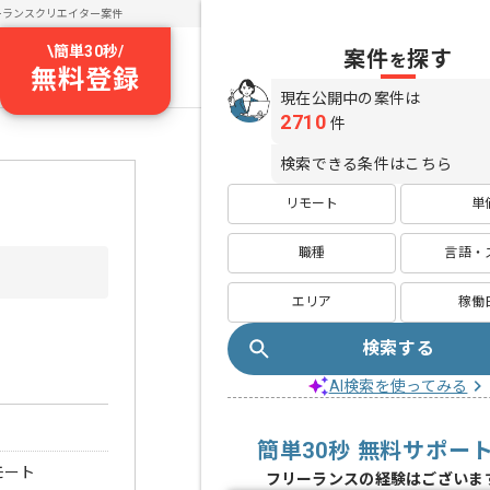
ーランスクリエイター案件
\
簡単30秒
/
案件
探す
を
無料登録
現在公開中の案件は
2710
件
検索できる条件はこちら
リモート
単
職種
言語・
エリア
稼働
検索する
AI検索を使ってみる
簡単30秒 無料サポー
モート
フリーランスの経験はございま