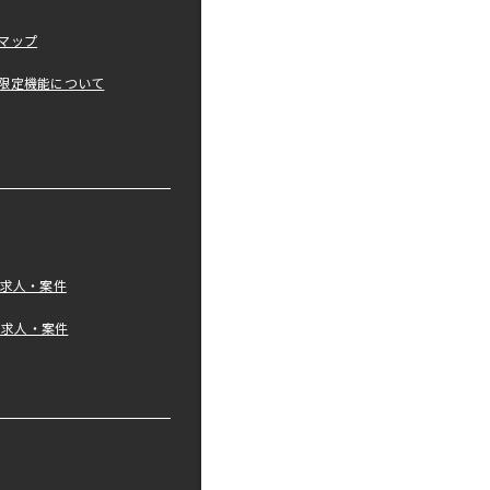
マップ
限定機能について
の求人・案件
tの求人・案件