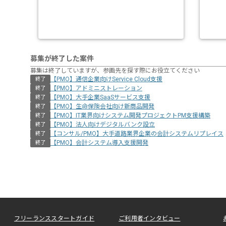
募集が終了した案件
募集は終了していますが、参画先を探す際にお役立てください
【PMO】通信企業向けService Cloud支援
終了
【PMO】アドミニストレーション
終了
【PMO】大手企業SaaSサービス支援
終了
【PMO】生命保険会社向け新商品開発
終了
【PMO】IT業界向けシステム開発プロジェクトPM支援構築
終了
【PMO】法人向けデジタルバンク設立
終了
【コンサル/PMO】大手道路業界企業の会計システムリプレイス
終了
【PMO】会計システム導入支援開発
終了
フリーランススタートガイド
ご利用者インタビュー