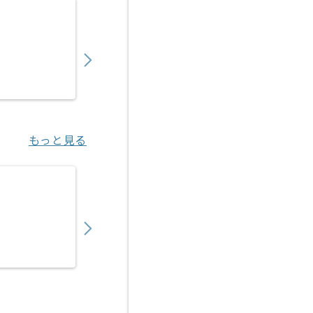
【PMO】 生命保険会社向け新商品開発の求人
900,000
〜
円／月
業務委託
東京（東京都）
もっと見る
【PMO】SIer向けシステム運用設計支援の求
1,050,000
〜
円／月
業務委託
三鷹（東京都）