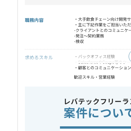
・大手飲食チェーン向け開発サ
職務内容
・主に下記作業をご担当いた
-クライアントとのコミュニケ
-発注～契約業務
-検収
・バックオフィス経験
求めるスキル
・SalesforceやCoupe等の
・顧客とのコミュニケーショ
・営業経験
歓迎スキル
※上記に似た経験やスキルをお持ち
レバテックフリーラ
クラウド
この案件で扱う技術
AWS
案件につい
業務内容
ベンダー
この案件のポイント
特徴
20代活躍中