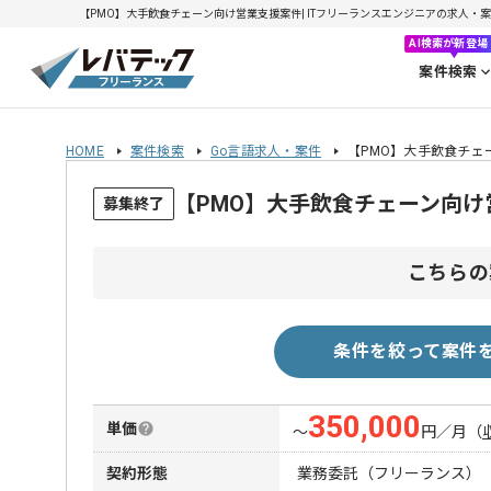
【PMO】大手飲食チェーン向け営業支援案件| ITフリーランスエンジニアの求人・案件(2
AI検索が新登場
案件検索
HOME
案件検索
Go言語求人・案件
【PMO】大手飲食チェ
【PMO】大手飲食チェーン向
募集終了
こちらの
条件を絞って案件
350,000
単価
〜
円／月
（
契約形態
業務委託（フリーランス）