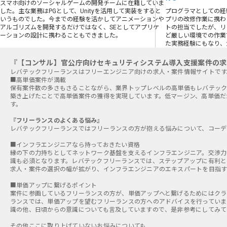
スマホ向けのソーシャルゲームの開発チームに在籍していま
した。主な業務はPGとして、Unityを活用して実装をすると
プログラマとしての経
いうものでした。今までの経験を活かしてアニメーションや
プリの改修作業に携わ
アルゴリズムを開発するだけではなく、SEとしてアプリケ
トの担当でしたが、リ
ーションの設計に携わることもできました。
ど厳しい環境での作業
た実務経験にもなり、
『【コンサル】官公庁向けセキュリティシステム導入支援案件の求
■高単価案件が満載
保有案件数の多さもさることながら、業界トップレベルの高単価もレバテック
築き上げたことで高単価案件の獲得を実現しています。低マージン、高単価だ
す。
『フリーランスのよくある悩み』
レバテックフリーランスではフリーランスの方が抱える悩みについて、コーデ
■インフラエンジニアなら持っておきたい資格
縁の下の力持ちとしてネットワーク基盤を支えるインフラエンジニア。交渉力
識も必須となります。レバテックフリーランスでは、ステップアップに有利と
求人・案件の選択の幅が拡がり、インフラエンジニアのエキスパートを目指す
■単価アップに繋げるポイント
案件に参画しているフリーランスの方が、単価アップへと繋げるためにはクラ
ランスでは、単価アップを望むフリーランスの方へのアドバイスを行っていま
識の他、日頃からの意識についても言及していますので、是非参考にしてみて
その他ここに取り上げていないお悩みについても