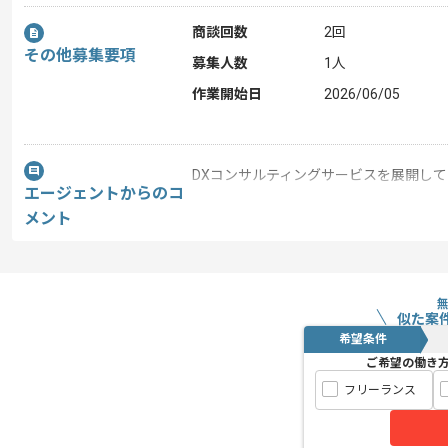
商談回数
2回
その他募集要項
募集人数
1人
作業開始日
2026/06/05
DXコンサルティングサービスを展開し
エージェントからのコ
レバテックの実績がある企業の案件でご
メント
今回は官公庁向けセキュリティシステム
に携わっていただきます。
セキュリティエンジニアとしての実務経
似た案
希望条件
ご希望の働き
基本的にはフルリモートでの作業を見込
フリーランス