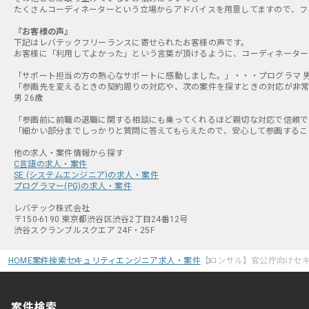
たくさんコーディネーターという立場からアドバイスを用意してますので、フ
『お客様の声』
下記はレバテックフリーランスに寄せられたお客様の声です。
お客様に「利用してよかった」という言葉が頂けるように、コーディネーター
「サポート担当の方の熱心なサポートに感動しました。」・・・プログラマ 男 
「参画先を変えるときの契約周りの対応や、次の案件を探すときの対応が非常
男 26歳
「参画前に前職の退職に関する相談にも乗ってくれるほど親切な対応で信頼でき
「細かい部分までしっかりと質問に答えてもらえたので、安心して参画すること
C言語の求人・案件
SE (システムエンジニア)の求人・案件
プログラマー(PG)の求人・案件
レバテック株式会社
〒150-6190 東京都渋谷区渋谷2丁目24番12号
渋谷スクランブルスクエア 24F・25F
HOME
案件検索
セキュリティエンジニア求人・案件
【コンサル】官公庁向けセ
案件検索