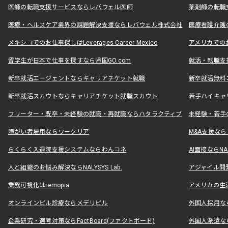
医師の転職支援サービスならレバウェル医師
薬剤師の転職
医療・ヘルスケア業界の課題解決支援ならレバウェル株式会社
医療看護介護の
メキシコでのお仕事探しはLeverages Career Mexico
アメリカでのお仕事
留学生が日本で仕事を探すなら帰国GO.com
就活・転職支
新卒就活エージェントならキャリアチケット就職
新卒就活無料
新卒就活スカウトならキャリアチケット就職スカウト
若手ハイキャ
フリーター・既卒・未経験の就職・再就職ならハタラクティブ
未経験・若手
障がい者雇用ならワークリア
M&A支援な
らくらく入退院支援システムならわんコネ
AI面接ならNAL
人と組織のお悩み解決ならNALYSYS Lab.
アジャイル開発なら
業務可視化はremopia
アメリカの生活
オンラインピル診療ならメデリピル
外国人採用ならLe
企業研究・選考対策ならFactBoard(ファクトボード)
外国人派遣なら