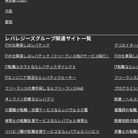
東京都(23区)
大阪
愛知
レバレジーズグループ関連サイト一覧
ITの仕事探しはレバテック
クリエイター
ITの仕事探しはレバテック（フリーランス向けサービス紹介）
ITの仕事探
IT転職スカウトならレバテックダイレクト
IT転職なら
ITエンジニア就活ならレバテックルーキー
フリーランス
フリーランスの案件探しならフリーランスHub
プログラミン
オンライン診療ならレバクリ
医療・ヘルス
介護職の転職・派遣サービスならレバウェル介護
看護師の転職
保育士の転職支援サービスならレバウェル保育士
医療技師の転
リハビリ職の転職支援サービスならレバウェルリハビリ
栄養士の転職