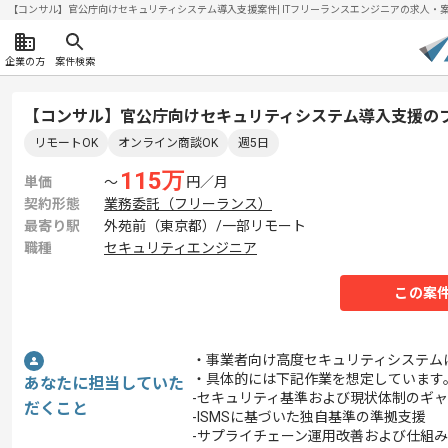
【コンサル】官公庁向けセキュリティシステム導入支援案件| ITフリーランスエンジニアの求人・案件(2
企業の方
案件検索
【コンサル】官公庁向けセキュリティシステム導入支援の
リモートOK
オンライン商談OK
週5日
115
万
単価
〜
円／月
契約形態
業務委託（フリーランス）
最寄り駅
外苑前（東京都）/一部リモート
職種
セキュリティエンジニア
この案
・事業者向け高度セキュリティシステム
・具体的には下記作業を想定しています
あなたに担当していた
-セキュリティ基準および現状体制のギ
だくこと
-ISMSに基づいた独自基準の準拠支援
-サプライチェーン運用改善および仕組