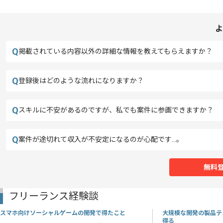
よ
Q
掲載されている内容以外の詳細な情報を教えてもらえますか？
Q
登録後はどのような流れになりますか？
Q
スキルに不安があるのですが、私でも案件に参画できますか？
Q
案件が途切れて収入が不安定になるのが心配です…。
無料
フリーランス経験談
スマホ向けソーシャルゲームの開発で得たこと
大規模な開発の製品テ
得る