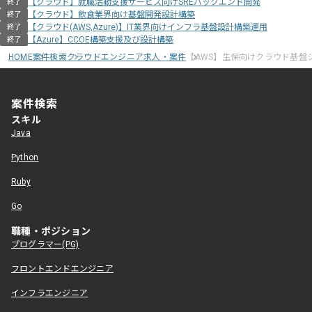
【クラウド】就職活動支援サービス向けSREバックエンド開発
終了
【クラウド】飲食業界向け基盤開発設計構築
終了
【クラウド(AWS,Azure)】IT業界向けインフラ基盤設計構築運用
終了
【Azure】CCOE構築支援及び設計構築
終了
HOME
案件検索
クラウドエンジニア求人・案件
【AWS】生保向けクラウド基盤
案件検索
スキル
Java
Python
Ruby
Go
職種・ポジション
プログラマー(PG)
フロントエンドエンジニア
インフラエンジニア