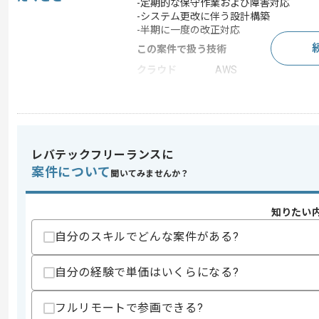
-定期的な保守作業および障害対応
-システム更改に伴う設計構築
-半期に一度の改正対応
この案件で扱う技術
クラウド
AWS
開発ツール
Ansible
この案件のポイント
業界
生命保険
レバテックフリーランスに
業務内容
受託開発
案件について
聞いてみませんか？
特徴
20代活躍中 , 30代活躍中
知りたい
求めるスキル
自分のスキルでどんな案件がある?
スキル
・クラウド環境の運用、構築経験
自分の経験で単価はいくらになる?
歓迎スキル
・コンテナ環境の運用、構築経験
・Gitlab、Ansible、Hinemosを用いた
フルリモートで参画できる?