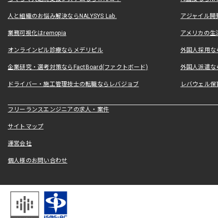
人と組織のお悩み解決ならNALYSYS Lab.
アジャイル開発なら
業務可視化はremopia
アメリカの生活
オンラインピル診療ならメデリピル
外国人採用ならLe
企業研究・選考対策ならFactBoard(ファクトボード)
外国人派遣なら
ドライバー・施工管理技士の転職ならレバジョブ
レバウェル保
フリーランスエンジニアの求人・案件
サイトマップ
運営会社
個人様のお問い合わせ