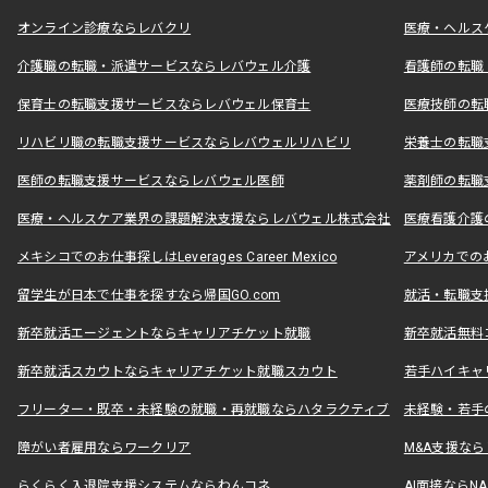
オンライン診療ならレバクリ
医療・ヘルス
介護職の転職・派遣サービスならレバウェル介護
看護師の転職
保育士の転職支援サービスならレバウェル保育士
医療技師の転
リハビリ職の転職支援サービスならレバウェルリハビリ
栄養士の転職
医師の転職支援サービスならレバウェル医師
薬剤師の転職
医療・ヘルスケア業界の課題解決支援ならレバウェル株式会社
医療看護介護の
メキシコでのお仕事探しはLeverages Career Mexico
アメリカでのお仕事
留学生が日本で仕事を探すなら帰国GO.com
就活・転職支
新卒就活エージェントならキャリアチケット就職
新卒就活無料
新卒就活スカウトならキャリアチケット就職スカウト
若手ハイキャ
フリーター・既卒・未経験の就職・再就職ならハタラクティブ
未経験・若手
障がい者雇用ならワークリア
M&A支援な
らくらく入退院支援システムならわんコネ
AI面接ならNAL