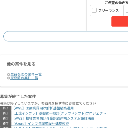
ご希望の働き
フリーランス
他の案件を見る
生命保険の案件一覧
東京都の案件一覧
募集が終了した案件
募集は終了していますが、参画先を探す際にお役立てください
【AWS】医療業界向け解析基盤構築運用
終了
【上流インフラ】基盤統一検討(クラウドシフト)プロジェクト
終了
【AWS】福祉業界向け介護記録連携システム設計構築
終了
【Azure】インフラ環境設計構築検証
終了