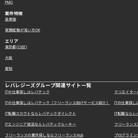
PMO
案件特徴
高単価
実務経験が浅い方OK
エリア
東京都(23区)
大阪
愛知
レバレジーズグループ関連サイト一覧
ITの仕事探しはレバテック
クリエイター
ITの仕事探しはレバテック（フリーランス向けサービス紹介）
ITの仕事探
IT転職スカウトならレバテックダイレクト
IT転職なら
ITエンジニア就活ならレバテックルーキー
フリーランス
フリーランスの案件探しならフリーランスHub
プログラミン