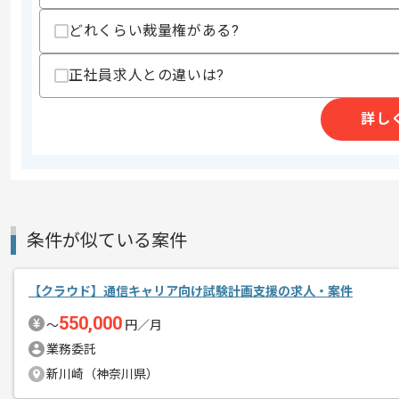
スキルに不安がある方へ
どれくらい裁量権がある?
上記に似た経験やスキルをお持ちであれば申
正社員求人との違いは?
商談回数
1回
詳し
その他募集要項
募集人数
1人
作業開始日
2026/07/01
条件が似ている案件
システム開発、エンジニアリング、クラ
エージェントからのコ
を展開している企業でございます。
メント
【クラウド】通信キャリア向け試験計画支援の求人・案件
今回は生保向けクラウド基盤システム運
550,000
〜
円／月
クラウドエンジニアとしての実務経験を
業務委託
新川崎（神奈川県）
基本的には常駐での作業を見込んでおり