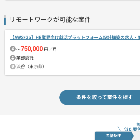
リモートワークが可能な案件
【AWS/Go】HR業界向け就活プラットフォーム設計構築の求人・
750,000
〜
円／月
業務委託
渋谷（東京都）
条件を絞って案件を探す
似た案
希望条件