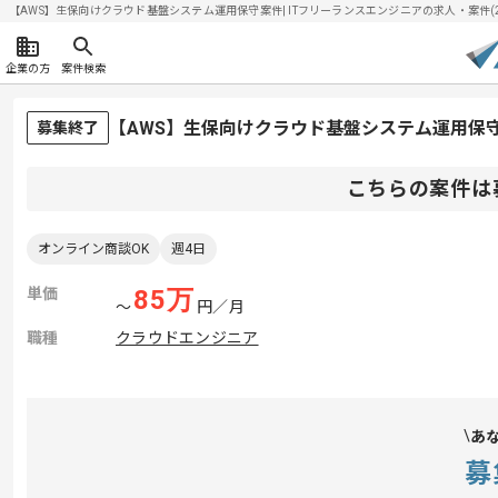
【AWS】生保向けクラウド基盤システム運用保守案件| ITフリーランスエンジニアの求人・案件(202
企業の方
案件検索
【AWS】生保向けクラウド基盤システム運用保
募集終了
こちらの案件は
オンライン商談OK
週4日
単価
85
万
〜
円／月
職種
クラウドエンジニア
あ
募