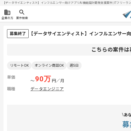
【データサイエンティスト】インフルエンサー向けアプリAI機能設計開発支援案件| ITフリーランスエ
企業の方
案件検索
【データサイエンティスト】インフルエンサー向
募集終了
こちらの案件は
リモートOK
オンライン商談OK
週5日
単価
90
万
〜
円／月
職種
データエンジニア
あ
募