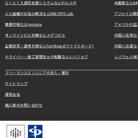
らくらく入退院支援システムならわんコネ
AI面接ならNAL
人と組織のお悩み解決ならNALYSYS Lab.
アジャイル開発なら
業務可視化はremopia
アメリカの生活
オンラインピル診療ならメデリピル
外国人採用ならLe
企業研究・選考対策ならFactBoard(ファクトボード)
外国人派遣なら
ドライバー・施工管理技士の転職ならレバジョブ
レバウェル保
フリーランスエンジニアの求人・案件
サイトマップ
運営会社
個人様のお問い合わせ