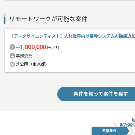
エージェントからのコ
今回はインフルエンサー向けアプリAI機
メント
に携わっていただきます。
リモートワークが可能な案件
データエンジニアとしての実務経験を活
【データサイエンティスト】人材業界向け基幹システムAI機能追
1,000,000
基本的には、常駐とリモートのハイブリ
〜
円／月
業務委託
芝公園（東京都）
条件を絞って案件を探す
似た案
希望条件