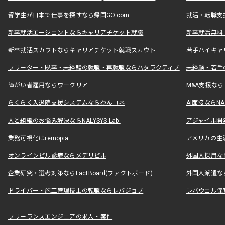
留学生が日本で仕事を探すなら帰国GO.com
就活・転職支
新卒就活エージェントならキャリアチケット就職
新卒就活無料
新卒就活スカウトならキャリアチケット就職スカウト
若手ハイキャ
フリーター・既卒・未経験の就職・再就職ならハタラクティブ
未経験・若手
障がい者雇用ならワークリア
M&A支援な
らくらく入退院支援システムならわんコネ
AI面接ならNAL
人と組織のお悩み解決ならNALYSYS Lab.
アジャイル開発なら
業務可視化はremopia
アメリカの生活
オンラインピル診療ならメデリピル
外国人採用ならLe
企業研究・選考対策ならFactBoard(ファクトボード)
外国人派遣なら
ドライバー・施工管理技士の転職ならレバジョブ
レバウェル保
フリーランスエンジニアの求人・案件