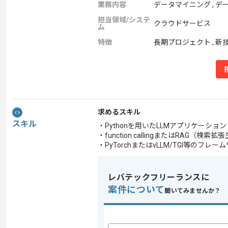
業務内容
データマイニング , デー
担当領域/システ
クラウドサービス
ム
特徴
長期プロジェクト , 新
求めるスキル
スキル
・Pythonを用いたLLMアプリケーシ
・function callingまたはRAG（
・PyTorchまたはvLLM/TGI等のフ
レバテックフリーランスに
案件について
聞いてみませんか？