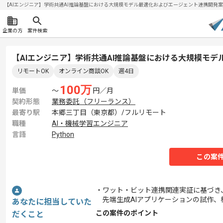
【AIエンジニア】学術共通AI推論基盤における大規模モデル最適化およびエージェント連携開発案件| I
企業の方
案件検索
【AIエンジニア】学術共通AI推論基盤における大規模モ
リモートOK
オンライン商談OK
週4日
100
万
単価
〜
円／月
契約形態
業務委託（フリーランス）
最寄り駅
本郷三丁目（東京都）/フルリモート
職種
AI・機械学習エンジニア
言語
Python
この案
・ワット・ビット連携関連実証に基づき、
先端生成AIアプリケーションの試作、
あなたに担当していた
この案件のポイント
だくこと