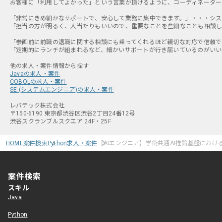
お客様に「利用してよかった」という言葉が頂けるように、コーディネーター
「非常にきめ細かなサポートで、安心して業務に集中できます。」・・・システ
「担当の方が明るく、人当たりもいいので、重要なことを些細なことも相談しや
「参画前に前職の退職に関する相談にも乗ってくれるほど親切な対応で信頼でき
「定期的にランチが組まれるなど、細かいサポートが行き届いているのがいいと
Javaの求人・案件
COBOLの求人・案件
SE (システムエンジニア)の求人・案件
レバテック株式会社
〒150-6190 東京都渋谷区渋谷2丁目24番12号
渋谷スクランブルスクエア 24F・25F
HOME
案件検索
Python求人・案件
【AIエンジニア】学術共通AI推論基盤にお
案件検索
スキル
Java
Python