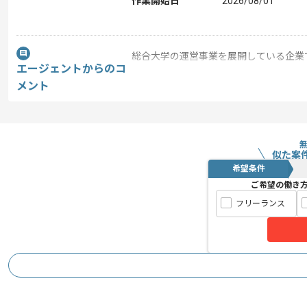
作業開始日
2026/08/01
総合大学の運営事業を展開している企業
エージェントからのコ
今回は教育機関向け機械学習モデル開発
メント
データサイエンスの経験を活かしたい方
基本的にはフルリモートでの作業を見込
似た案
希望条件
ご希望の働き
フリーランス