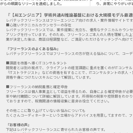
がらの順調なリリースを達成しました。
り、非常にやりがいが
『【AIエンジニア】学術共通AI推論基盤における大規模モデル最
■心強いテクニカルカウンセラーの存在
レバテックフリーランスでは、案件提案に先立ち、優秀なテクニカルカウンセ
アリングを行っています。そのため、フリーランスご本人の人柄を理解した上
業が決定した後は、商談日程調整など、ご満足いただけるマッチングへ向けて
『フリーランスのよくある悩み』
レバテックフリーランスではフリーランスの方が抱える悩みについて、コーデ
■課題を改善へ導くITコンサルタント
開発者とは別の視点で、クライアントの経営課題に重点を置くのがITコンサル
「ITストラテジスト」などの資格を有することで、ITコンサルタントの求人
資格や身につけたいスキルについて解説しています。
■フリーランスの納税義務と確定申告
フリーランスは個人事業主として収益を得るため、自身による確定申告が必要
率や納付期間について詳細に解説しています。所得税の税率や控除額をわかり
ておりますので、税務関連の情報収集に是非お役立てください。
その他ここに取り上げていないお悩みについても
たくさんコーディネーターという立場からアドバイスを用意してますので、フ
『お客様の声』
下記はレバテックフリーランスに寄せられたお客様の声です。