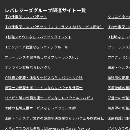
レバレジーズグループ関連サイト一覧
ITの仕事探しはレバテック
クリエイター
ITの仕事探しはレバテック（フリーランス向けサービス紹介）
ITの仕事探
IT転職スカウトならレバテックダイレクト
IT転職なら
ITエンジニア就活ならレバテックルーキー
フリーランス
フリーランスの案件探しならフリーランスHub
プログラミン
オンライン診療ならレバクリ
医療・ヘルス
介護職の転職・派遣サービスならレバウェル介護
看護師の転職
保育士の転職支援サービスならレバウェル保育士
医療技師の転
リハビリ職の転職支援サービスならレバウェルリハビリ
栄養士の転職
医師の転職支援サービスならレバウェル医師
薬剤師の転職
医療・ヘルスケア業界の課題解決支援ならレバウェル株式会社
医療看護介護の
メキシコでのお仕事探しはLeverages Career Mexico
アメリカでのお仕事