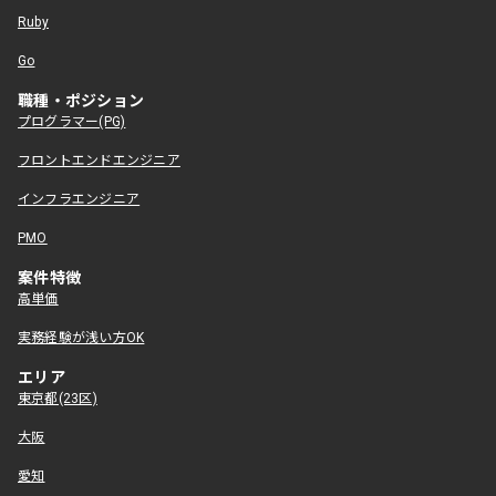
Ruby
Go
職種・ポジション
プログラマー(PG)
フロントエンドエンジニア
インフラエンジニア
PMO
案件特徴
高単価
実務経験が浅い方OK
エリア
東京都(23区)
大阪
愛知