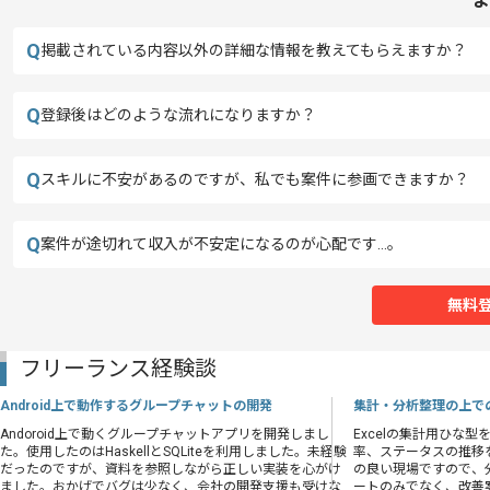
よ
Q
掲載されている内容以外の詳細な情報を教えてもらえますか？
Q
登録後はどのような流れになりますか？
Q
スキルに不安があるのですが、私でも案件に参画できますか？
Q
案件が途切れて収入が不安定になるのが心配です…。
無料
フリーランス経験談
Android上で動作するグループチャットの開発
集計・分析整理の上で
Andoroid上で動くグループチャットアプリを開発しまし
Excelの集計用ひな
た。使用したのはHaskellとSQLiteを利用しました。未経験
率、ステータスの推移
だったのですが、資料を参照しながら正しい実装を心がけ
の良い現場ですので、
ました。おかげでバグは少なく、会社の開発支援も受けな
ートのみでなく、改善