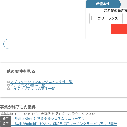
希望条件
ご希望の働き
フリーランス
他の案件を見る
アプリケーションエンジニアの案件一覧
アプリ開発の案件一覧
ネイティブアプリの案件一覧
募集が終了した案件
募集は終了していますが、参画先を探す際にお役立てください
【Flutter/Swift】営業支援システムリニューアル
終了
【Swift/Android】ビジネスSNS型採用マッチングサービスアプリ開発
終了