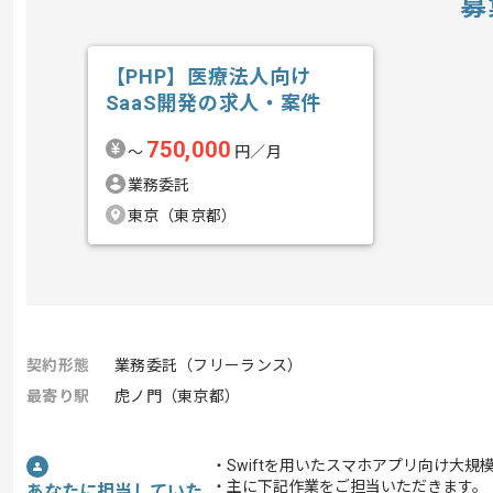
募
【PHP】医療法人向け
SaaS開発の求人・案件
750,000
〜
円／月
業務委託
東京（東京都）
契約形態
業務委託（フリーランス）
最寄り駅
虎ノ門（東京都）
・Swiftを用いたスマホアプリ向け大
・主に下記作業をご担当いただきます。
あなたに担当していた