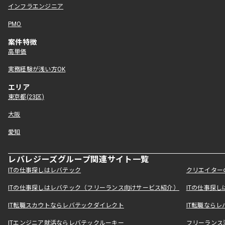
インフラエンジニア
PMO
案件特徴
高単価
実務経験が浅い方OK
エリア
東京都(23区)
大阪
愛知
レバレジーズグループ関連サイト一覧
ITの仕事探しはレバテック
クリエイター
ITの仕事探しはレバテック（フリーランス向けサービス紹介）
ITの仕事探
IT転職スカウトならレバテックダイレクト
IT転職なら
ITエンジニア就活ならレバテックルーキー
フリーランス