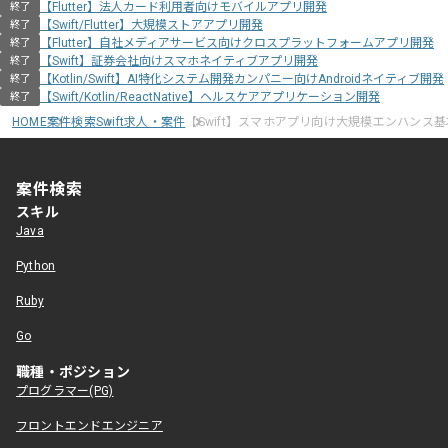
【Flutter】法人カード利用者向けモバイルアプリ開発
終了
【Swift/Flutter】大規模ストアアプリ開発
終了
【Flutter】自社メディアサービス向けクロスプラットフォームアプリ開発
終了
【Swift】証券会社向けスマホネイティブアプリ開発
終了
【Kotlin/Swift】AI特化システム開発カンパニー向けAndroidネイティブ開発
終了
【Swift/Kotlin/ReactNative】ヘルスケアアプリケーション開発
終了
HOME
案件検索
Swift求人・案件
【Swift】スマホアプリ向け大規模エンハンス
案件検索
スキル
Java
Python
Ruby
Go
職種・ポジション
プログラマー(PG)
フロントエンドエンジニア