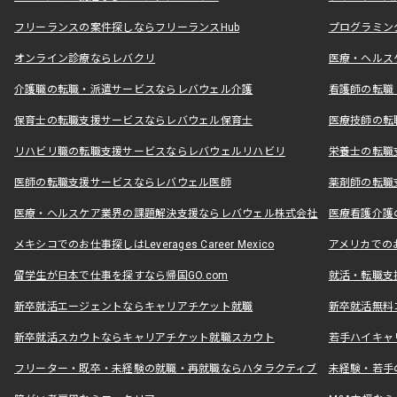
フリーランスの案件探しならフリーランスHub
プログラミン
オンライン診療ならレバクリ
医療・ヘルス
介護職の転職・派遣サービスならレバウェル介護
看護師の転職
保育士の転職支援サービスならレバウェル保育士
医療技師の転
リハビリ職の転職支援サービスならレバウェルリハビリ
栄養士の転職
医師の転職支援サービスならレバウェル医師
薬剤師の転職
医療・ヘルスケア業界の課題解決支援ならレバウェル株式会社
医療看護介護の
メキシコでのお仕事探しはLeverages Career Mexico
アメリカでのお仕事
留学生が日本で仕事を探すなら帰国GO.com
就活・転職支
新卒就活エージェントならキャリアチケット就職
新卒就活無料
新卒就活スカウトならキャリアチケット就職スカウト
若手ハイキャ
フリーター・既卒・未経験の就職・再就職ならハタラクティブ
未経験・若手