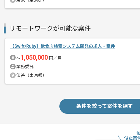
東京（東京都）
Swiftを用いた開発経験を活かしたい方
リモートワークが可能な案件
基本的には常駐での作業を見込んでおり
チームでの開発が得意な方にマッチしま
【Swift/Ruby】飲食店検索システム開発の求人・案件
1,050,000
〜
円／月
業務委託
渋谷（東京都）
条件を絞って案件を探す
似た案