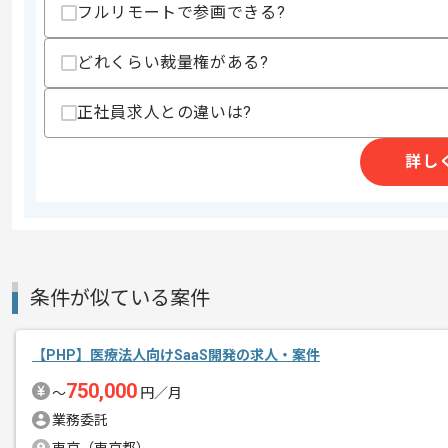
フルリモートで参画できる?
・Reactを用いたWeb開発経験
・ネイティブアプリからFlutterへのリ
・証券業界に関する知見
どれくらい裁量権がある?
スキルに不安がある方へ
正社員求人との違いは?
上記に似た経験やスキルをお持ちであれば申
詳し
商談回数
1回
その他募集要項
募集人数
3人
作業開始日
2026/07/01
条件が似ている案件
ITソリューション事業、ITプラットフォ
【PHP】医療法人向けSaaS開発の求人・案件
エージェントからのコ
を展開している企業でございます。
メント
750,000
〜
円／月
今回はスマホアプリ向け大規模エンハン
業務委託
に携わっていただきます。