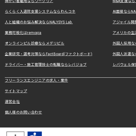
障がい者雇用ならワークリア
M&A支援な
らくらく入退院支援システムならわんコネ
AI面接ならNAL
人と組織のお悩み解決ならNALYSYS Lab.
アジャイル開発なら
業務可視化はremopia
アメリカの生活
オンラインピル診療ならメデリピル
外国人採用ならLe
企業研究・選考対策ならFactBoard(ファクトボード)
外国人派遣なら
ドライバー・施工管理技士の転職ならレバジョブ
レバウェル保
フリーランスエンジニアの求人・案件
サイトマップ
運営会社
個人様のお問い合わせ