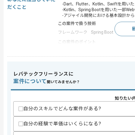
-Dart、Flutter、Kotlin、Swif
だくこと
-Kotlin、Spring Bootを用いた一
-アジャイル開発における基本設計から
この案件で扱う技術
フレームワーク
Spring Boot
この案件のポイント
業務内容
アプリ開発 , 受託開発 
担当領域/システ
スマートフォンアプリ
ム
特徴
20代活躍中 , 30代活躍
レバテックフリーランスに
案件について
聞いてみませんか？
求めるスキル
知りたい
スキル
・スマホアプリ開発経験(5年以上)
自分のスキルでどんな案件がある?
・スマホアプリ開発における設計からテ
・Flutterを用いた実務経験
・アジャイル開発経験
自分の経験で単価はいくらになる?
歓迎スキル