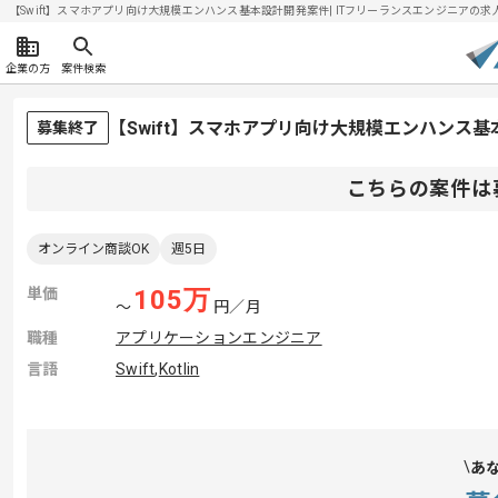
【Swift】スマホアプリ向け大規模エンハンス基本設計開発案件| ITフリーランスエンジニアの求人・案
企業の方
案件検索
【Swift】スマホアプリ向け大規模エンハンス
募集終了
こちらの案件は
オンライン商談OK
週5日
単価
105
万
〜
円／月
職種
アプリケーションエンジニア
言語
Swift
,
Kotlin
あ