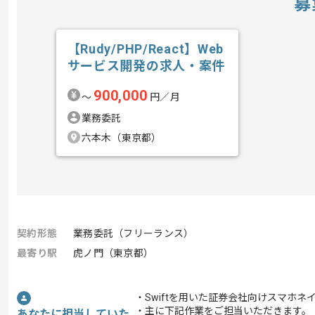
募
【Rudy/PHP/React】Web
サービス開発の求人・案件
900,000
〜
円／月
業務委託
六本木（東京都）
契約形態
業務委託（フリーランス）
最寄り駅
虎ノ門（東京都）
・Swiftを用いた証券会社向けスマホ
・主に下記作業をご担当いただきます。
あなたに担当していた