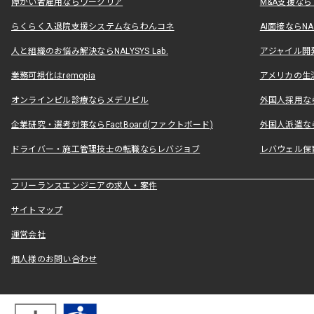
障がい者雇用ならワークリア
M&A支援な
らくらく入退院支援システムならわんコネ
AI面接ならNAL
人と組織のお悩み解決ならNALYSYS Lab.
アジャイル開発なら
業務可視化はremopia
アメリカの生活
オンラインピル診療ならメデリピル
外国人採用ならLe
企業研究・選考対策ならFactBoard(ファクトボード)
外国人派遣なら
ドライバー・施工管理技士の転職ならレバジョブ
レバウェル保
フリーランスエンジニアの求人・案件
サイトマップ
運営会社
個人様のお問い合わせ