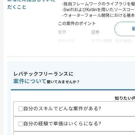
-独自フレームワークのライブラリを駆
だくこと
-SwiftおよびKotlinを用いたソース
-ウォーターフォール開発における基本
この案件のポイント
業界
証券
業務内容
アプリ開発 , 受託開発 
特徴
20代活躍中 , 30代活躍
レバテックフリーランスに
求めるスキル
スキル
案件について
・Swiftを用いた実務開発経験(1年以上)
聞いてみませんか？
・Kotlinを用いた実務開発経験(1年以上
・スマホ向けネイティブアプリ開発経験(
知りたい
・基本設計から構築までのインラインでの
自分のスキルでどんな案件がある?
スキルに不安がある方へ
上記に似た経験やスキルをお持ちであれば申
自分の経験で単価はいくらになる?