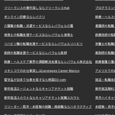
フリーランスの案件探しならフリーランスHub
プログラミン
オンライン診療ならレバクリ
医療・ヘルス
介護職の転職・派遣サービスならレバウェル介護
看護師の転職
保育士の転職支援サービスならレバウェル保育士
医療技師の転
リハビリ職の転職支援サービスならレバウェルリハビリ
栄養士の転職
医師の転職支援サービスならレバウェル医師
薬剤師の転職
医療・ヘルスケア業界の課題解決支援ならレバウェル株式会社
医療看護介護の
メキシコでのお仕事探しはLeverages Career Mexico
アメリカでのお仕事
留学生が日本で仕事を探すなら帰国GO.com
就活・転職支
新卒就活エージェントならキャリアチケット就職
新卒就活無料
新卒就活スカウトならキャリアチケット就職スカウト
若手ハイキャ
フリーター・既卒・未経験の就職・再就職ならハタラクティブ
未経験・若手