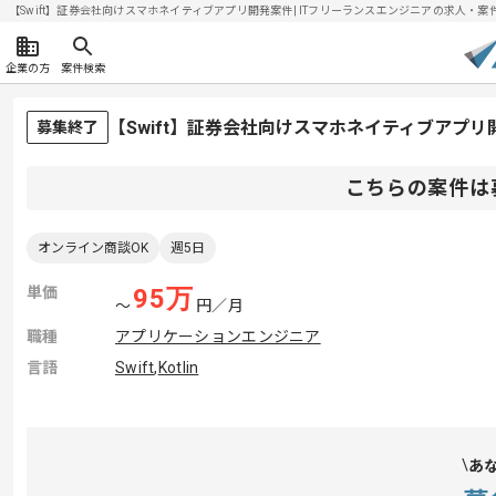
【Swift】証券会社向けスマホネイティブアプリ開発案件| ITフリーランスエンジニアの求人・案件(20
企業の方
案件検索
【Swift】証券会社向けスマホネイティブアプ
募集終了
こちらの案件は
オンライン商談OK
週5日
単価
95
万
〜
円／月
職種
アプリケーションエンジニア
言語
Swift
,
Kotlin
あ