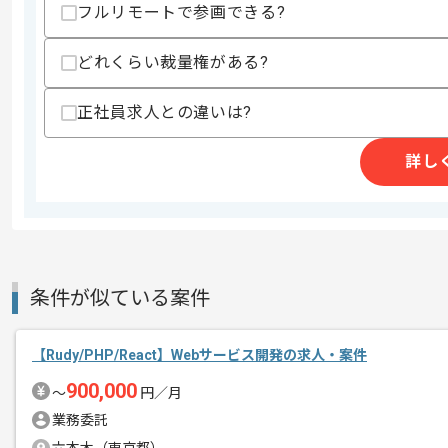
フルリモートで参画できる?
商談回数
1回
その他募集要項
募集人数
1人
どれくらい裁量権がある?
作業開始日
2026/07/01
正社員求人との違いは?
詳し
ITソリューション事業、ITプラットフォ
エージェントからのコ
を展開している企業でございます。
メント
今回は証券会社向けスマホネイティブア
に携わっていただきます。
条件が似ている案件
Swiftを用いた開発経験を活かしたい方
【Rudy/PHP/React】Webサービス開発の求人・案件
基本的には常駐での作業を見込んでおり
900,000
〜
円／月
チームでの開発が得意な方にマッチしま
業務委託