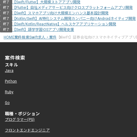
【Swift/Flutter】大規模ストアアプリ開発
終了
【Flutter】自社メディアサービス向けクロスプラットフォームアプリ開発
終了
【Swift】スマホアプリ向け大規模エンハンス基本設計開発
終了
【Kotlin/Swift】AI特化システム開発カンパニー向けAndroidネイティブ開発
終了
【Swift/Kotlin/ReactNative】ヘルスケアアプリケーション開発
終了
【Swift】語学学習iOSアプリ開発支援
終了
HOME
案件検索
Swift求人・案件
【Swift】証券会社向けスマホネイティブアプ
案件検索
スキル
Java
Python
Ruby
Go
職種・ポジション
プログラマー(PG)
フロントエンドエンジニア