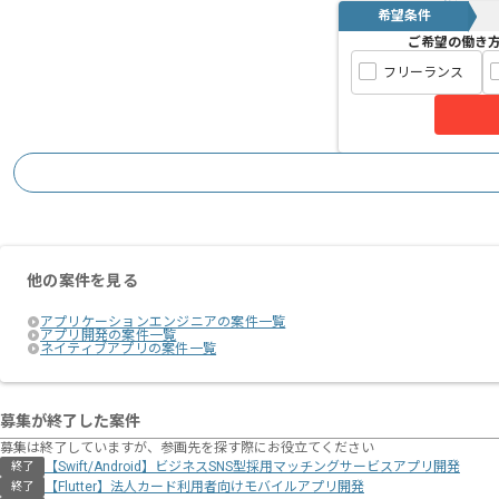
希望条件
ご希望の働き
フリーランス
他の案件を見る
アプリケーションエンジニアの案件一覧
アプリ開発の案件一覧
ネイティブアプリの案件一覧
募集が終了した案件
募集は終了していますが、参画先を探す際にお役立てください
【Swift/Android】ビジネスSNS型採用マッチングサービスアプリ開発
終了
【Flutter】法人カード利用者向けモバイルアプリ開発
終了