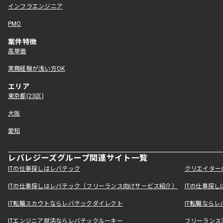
インフラエンジニア
PMO
案件特徴
高単価
実務経験が浅い方OK
エリア
東京都(23区)
大阪
愛知
レバレジーズグループ関連サイト一覧
ITの仕事探しはレバテック
クリエイター
ITの仕事探しはレバテック（フリーランス向けサービス紹介）
ITの仕事探
IT転職スカウトならレバテックダイレクト
IT転職なら
ITエンジニア就活ならレバテックルーキー
フリーランス