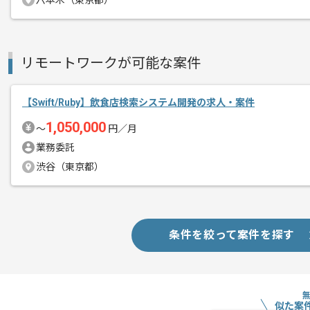
六本木（東京都）
リモートワークが可能な案件
【Swift/Ruby】飲食店検索システム開発の求人・案件
1,050,000
〜
円／月
業務委託
渋谷（東京都）
条件を絞って案件を探す
似た案