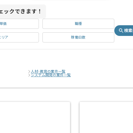
ェックできます！
単価
職種
検索
エリア
稼働日数
人材･教育の案件一覧
システム開発の案件一覧