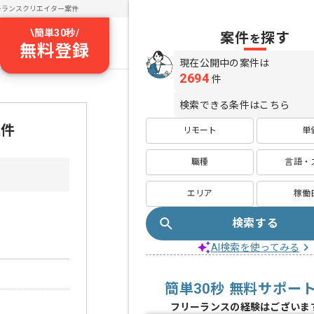
ーランスクリエイター案件
\
簡単30秒
/
案件
探す
を
無料登録
現在公開中の案件は
2694
件
検索できる条件はこちら
案件
リモート
単
職種
言語・
エリア
稼働
検索する
AI検索を使ってみる
簡単30秒 無料サポー
フリーランスの経験はございま