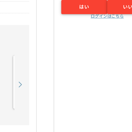
はい
い
ログインはこちら
【Python/C++】多機能型
AIコミュニケーションロボ
ッ...の求人・案件
800,000
〜
円／月
業務委託
小伝馬町（東京都）