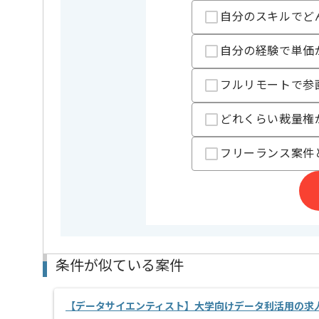
自分のスキルでど
担当者より
自分の経験で単価
今回は学校内独自開発システム構築案件にご担当いた
データベースエンジニアとしての実務経験を活かした
フルリモートで参
基本的には常駐での作業を見込んでおります。
チームでの開発が得意な方にマッチします。
どれくらい裁量権
フリーランス案件
条件が似ている案件
【データサイエンティスト】大学向けデータ利活用の求