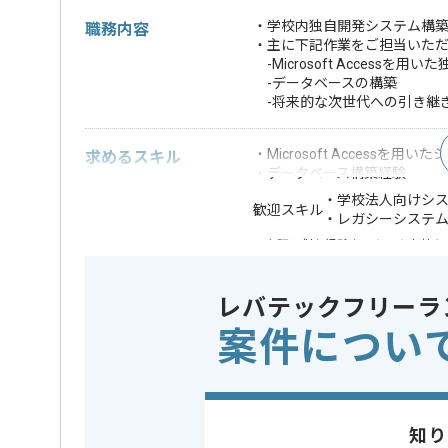
・学校内独自開発システム構
職務内容
・主に下記作業をご担当いた
-Microsoft Access
-データベースの構築
-将来的な次世代への引き継
・Microsoft Accessを用
求めるスキル
・データベース構築経験
・学校法人向けシ
歓迎スキル
・レガシーシステ
※上記に似た経験やスキルをお持ち
DB
この案件で扱う技術
Access
レバテックフリーラ
案件につい
業界
人材･教育
この案件のポイント
業務内容
データマイ
特徴
20代活躍中
知り