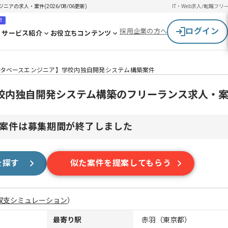
の求人・案件(2026/08/06更新)
IT・Web求人/転職
フリ
！
ログイン
採用企業の方へ
サービス紹介
お役立ちコンテンツ
タベースエンジニア】学校内独自開発システム構築案件
校内独自開発システム構築のフリーランス求人・
案件は募集期間が終了しました
を探す
似た案件を提案してもらう
収支シミュレーション
）
最寄り駅
赤羽（東京都）