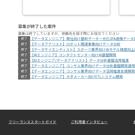
募集が終了した案件
募集は終了していますが、参画先を探す際にお役立てください
【データエンジニア】商社向け基幹データ一元化SFA連携データ
終了
【データアナリスト】ロボット関連事業向けデータ分析
終了
【データサイエンティスト】スポーツ業界向けAIモデル精度向上
終了
【AIエンジニア】コンタクトセンター向けAI基盤開発
終了
【BIエンジニア/データアナリスト】データ分析基盤活用推進
終了
【データエンジニア】コンサル業界向けデータ分析基盤開発運用
終了
【データエンジニア】コンサル業界向けデータ活用推進支援開発
終了
【データエンジニア】大手メーカー向けETLシステム開発
終了
フリーランススタートガイド
ご利用者インタビュー