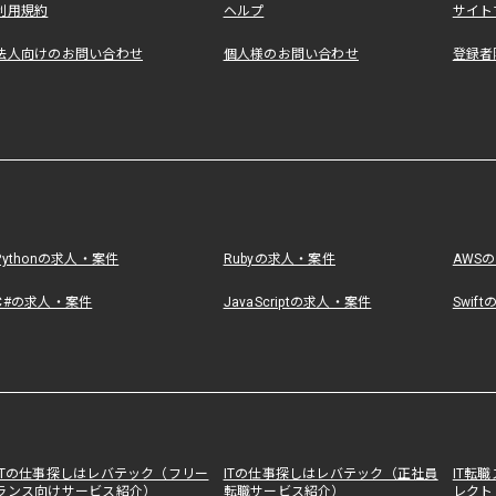
利用規約
ヘルプ
サイト
法人向けのお問い合わせ
個人様のお問い合わせ
登録者
Pythonの求人・案件
Rubyの求人・案件
AWS
C#の求人・案件
JavaScriptの求人・案件
Swif
ITの仕事探しはレバテック（フリー
ITの仕事探しはレバテック（正社員
IT転
ランス向けサービス紹介）
転職サービス紹介）
レクト