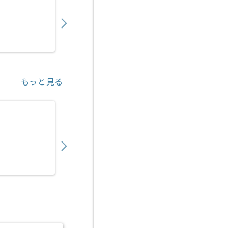
800,000
〜
円／月
業務委託
小伝馬町（東京都）
もっと見る
【データサイエンティスト】生鮮青果物業界
900,000
〜
円／月
業務委託
新宿（東京都）