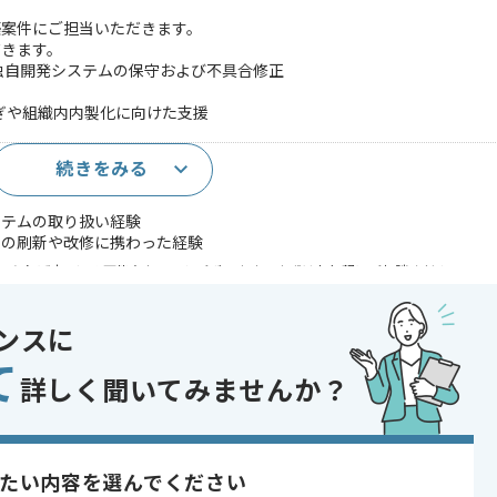
築案件にご担当いただきます。
だきます。
を用いた独自開発システムの保守および不具合修正
ぎや組織内内製化に向けた支援
続きをみる
いたシステム構築経験
ステムの取り扱い経験
ムの刷新や改修に携わった経験
であれば申し込み可能なケースもございます！まずはお気軽にご相談ください！
ンスに
て
詳しく聞いてみませんか？
ニング , システム開発
 , 30代活躍中 , 長期プロジェクト , 新技術に積極的 , 40代活躍中 , BtoB
たい内容を選んでください