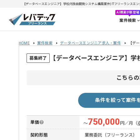
【データベースエンジニア】学校内独自開発システム構築案件| ITフリーランスエンジニア
AI検索が新登場
案件検索
HOME
案件検索
データベースエンジニア求人・案件
【デー
【データベースエンジニア】学
募集終了
こちらの
条件を絞って案件
750,000
単価
〜
円／月
（
契約形態
業務委託（フリーランス）