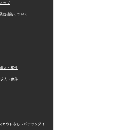
マップ
限定機能について
の求人・案件
tの求人・案件
職スカウトならレバテックダイ