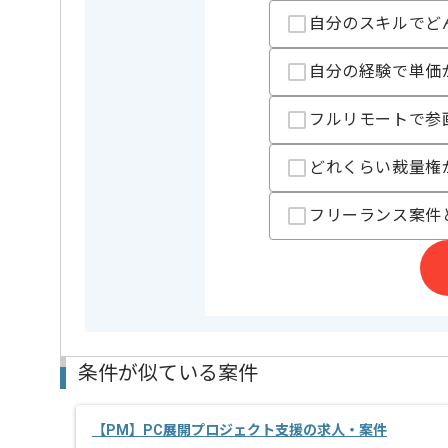
を展開している企業でございます。
自分のスキルでど
今回は監査法人向けIT監査支援案件に携わっていただ
自分の経験で単価
PM経験を活かしたい方にお勧めです。
基本的には常駐での作業を見込んでおります。
フルリモートで参
どれくらい裁量権
フリーランス案件
条件が似ている案件
【PM】PC展開プロジェクト支援の求人・案件