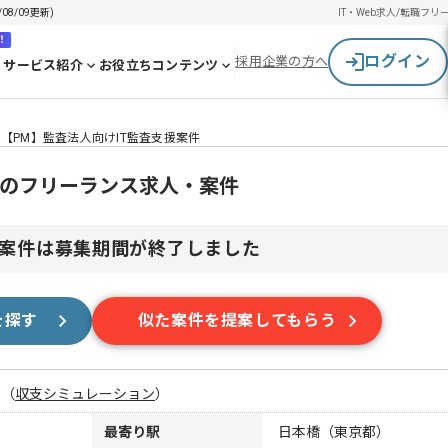
8/09更新)
IT・Web求人/転職
フリ
！
ログイン
採用企業の方へ
サービス紹介
お役立ちコンテンツ
【PM】監査法人向けIT監査支援案件
援のフリーランス求人・案件
案件は募集期間が終了しました
を探す
似た案件を提案してもらう
月
（
収支シミュレーション
）
最寄り駅
日本橋（東京都）