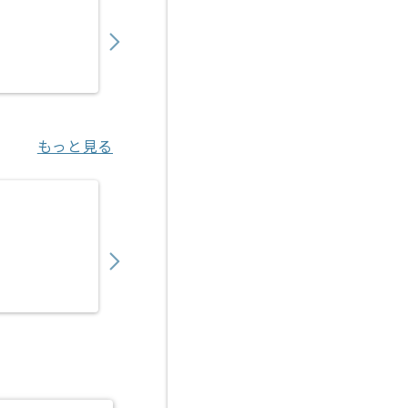
1,050,000
〜
円／月
業務委託
日比谷（東京都）
もっと見る
【PM】医療ヘルスケア向けITサービス開発
750,000
〜
円／月
業務委託
渋谷（東京都）