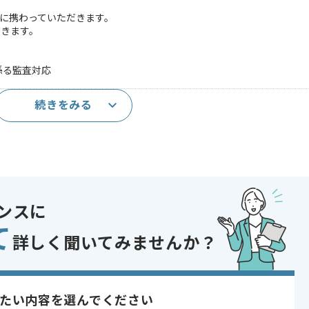
件に携わっていただきます。
だきます。
係る監査対応
続きをみる
であれば申し込み可能なケースもございます！まずはお気軽にご相談ください！
ンスに
ントロール , ERP
て
 , 30代活躍中 , 長期プロジェクト , 新技術に積極的 , 40代活躍中 , BtoB
詳しく聞いてみませんか？
たい内容を選んでください