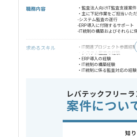
・監査法人向けIT監査支援案
職務内容
・主に下記作業をご担当いた
-システム監査の遂行
-ERP導入に付随するサポート
-IT統制の構築およびそれらに
・IT関連プロジェクト参画経験
求めるスキル
・システム監査の経験
・ERP導入の経験
・IT統制の構築経験
・IT統制に係る監査対応の経験
※上記に似た経験やスキルをお持ち
レバテックフリーラ
業務内容
ベンダーコ
この案件のポイント
案件につい
特徴
20代活躍中
担当者より
知り
監査、アドバイザリーおよびコンサルティング事業