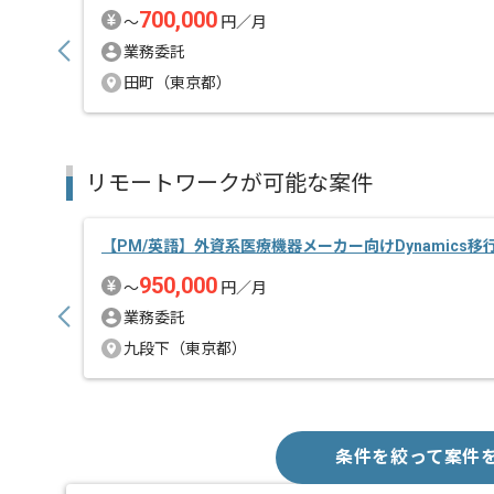
700,000
〜
円／月
業務委託
田町（東京都）
リモートワークが可能な案件
【PM/英語】外資系医療機器メーカー向けDynamics
950,000
〜
円／月
業務委託
九段下（東京都）
条件を絞って案件