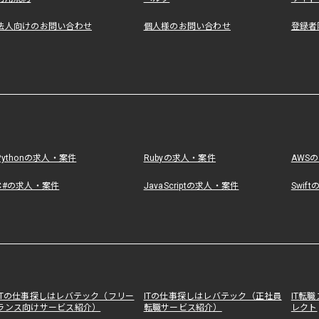
法人向けのお問い合わせ
個人様のお問い合わせ
登録者
Pythonの求人・案件
Rubyの求人・案件
AWS
C#の求人・案件
JavaScriptの求人・案件
Swif
ITの仕事探しはレバテック（フリー
ITの仕事探しはレバテック（正社員
IT転
ランス向けサービス紹介）
転職サービス紹介）
レクト