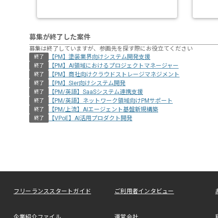
募集が終了した案件
募集は終了していますが、参画先を探す際にお役立てください
【PM】塗装業界向けシステム開発支援
終了
【PM】AI領域におけるプロジェクトマネージャー
終了
【PM】商社向けクラウドストレージマネジメント
終了
【PM】SIer向けシステム開発
終了
【PM/英語】SaaSシステム連携支援
終了
【PM/英語】ネットワーク領域向けPMサポート
終了
【PM/上流】AIエージェント基盤新規構築
終了
【VPoE】AI活用プロダクト開発
終了
フリーランススタートガイド
ご利用者インタビュー
企業紹介ファイル
運営会社