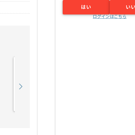
はい
い
ログインはこちら
【PL】入管システム開発
支援の求人・案件
1,050,000
〜
円／月
業務委託
日比谷（東京都）