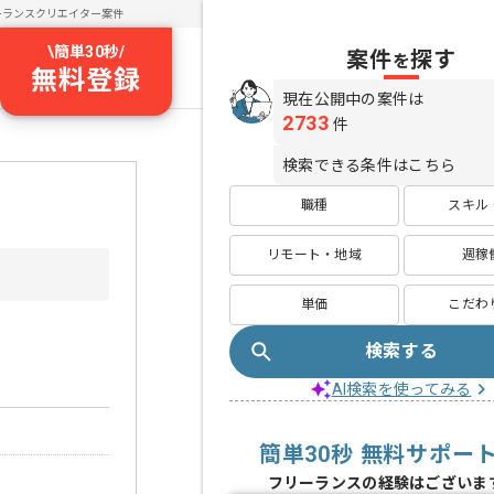
ーランスクリエイター案件
\
簡単30秒
/
案件
探す
を
無料登録
現在公開中の案件は
2733
件
検索できる条件はこちら
職種
スキル
リモート・地域
週稼
単価
こだわ
検索する
AI検索を使ってみる
簡単30秒 無料サポー
フリーランスの経験はございま