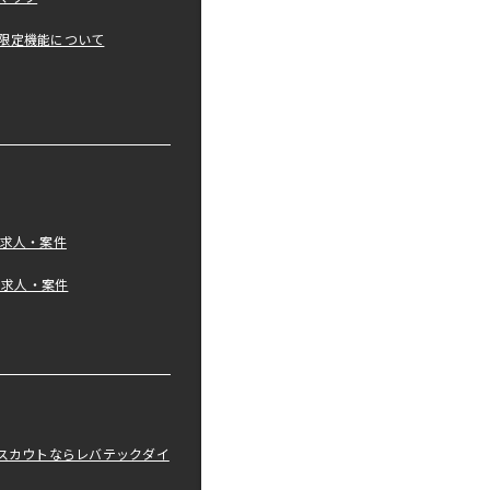
限定機能について
の求人・案件
tの求人・案件
職スカウトならレバテックダイ