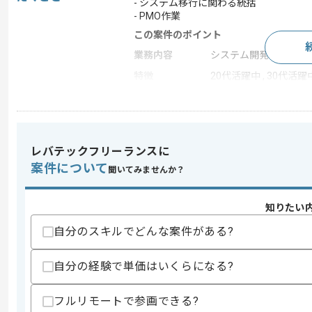
- システム移行に関わる統括
- PMO作業
この案件のポイント
業務内容
システム開発
特徴
20代活躍中 , 30代活躍
求めるスキル
スキル
・複数システムベンダーの管理経験
レバテックフリーランスに
・システム移行に関わる統括およびPM
案件について
聞いてみませんか？
・コンサルティングファーム出身者
スキルに不安がある方へ
知りたい
上記に似た経験やスキルをお持ちであれば申
自分のスキルでどんな案件がある?
自分の経験で単価はいくらになる?
精算条件
有
精算・お支払い
精算基準時間
140時間〜180時間
フルリモートで参画できる?