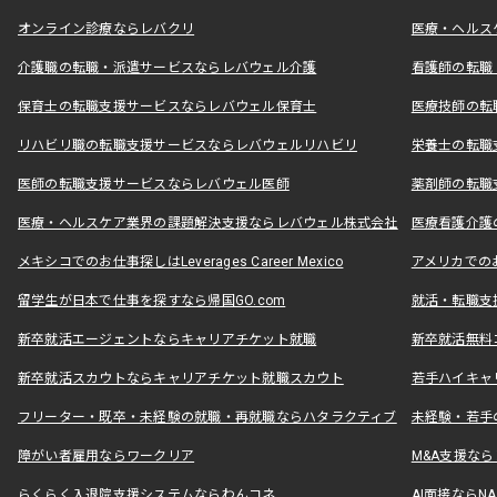
オンライン診療ならレバクリ
医療・ヘルス
介護職の転職・派遣サービスならレバウェル介護
看護師の転職
保育士の転職支援サービスならレバウェル保育士
医療技師の転
リハビリ職の転職支援サービスならレバウェルリハビリ
栄養士の転職
医師の転職支援サービスならレバウェル医師
薬剤師の転職
医療・ヘルスケア業界の課題解決支援ならレバウェル株式会社
医療看護介護の
メキシコでのお仕事探しはLeverages Career Mexico
アメリカでのお仕事
留学生が日本で仕事を探すなら帰国GO.com
就活・転職支
新卒就活エージェントならキャリアチケット就職
新卒就活無料
新卒就活スカウトならキャリアチケット就職スカウト
若手ハイキャ
フリーター・既卒・未経験の就職・再就職ならハタラクティブ
未経験・若手
障がい者雇用ならワークリア
M&A支援な
らくらく入退院支援システムならわんコネ
AI面接ならNAL