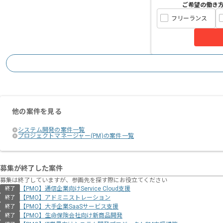
ご希望の働き
フリーランス
他の案件を見る
システム開発の案件一覧
プロジェクトマネージャー(PM)の案件一覧
募集が終了した案件
募集は終了していますが、参画先を探す際にお役立てください
【PMO】通信企業向けService Cloud支援
終了
【PMO】アドミニストレーション
終了
【PMO】大手企業SaaSサービス支援
終了
【PMO】生命保険会社向け新商品開発
終了