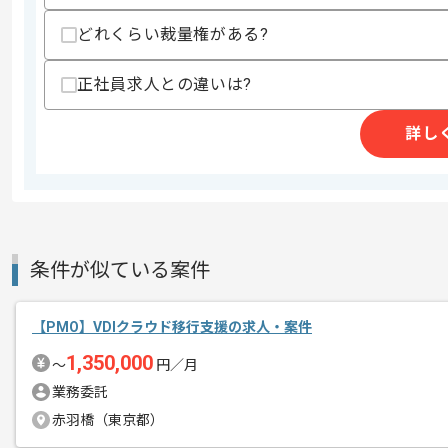
支払いサイト
15日
どれくらい裁量権がある?
正社員求人との違いは?
商談回数
2回
その他募集要項
募集人数
1人
詳し
作業開始日
2026/07/01
レバテックでの実績がある企業の案件で
エージェントからのコ
条件が似ている案件
メント
PMOの経験を活かすことができます。
複数案件を保有している企業ですので、
【PMO】VDIクラウド移行支援の求人・案件
ご経験と実績に応じて別案件のご提案も
1,350,000
〜
円／月
新しいアイディアや技術を積極的に導入
業務委託
経験豊富なメンバーと成長が出来る環境
赤羽橋（東京都）
スキルアップされたい方、長期的に参画