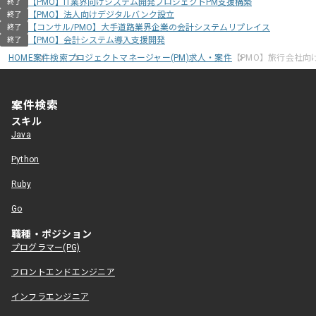
【PMO】IT業界向けシステム開発プロジェクトPM支援構築
終了
【PMO】法人向けデジタルバンク設立
終了
【コンサル/PMO】大手道路業界企業の会計システムリプレイス
終了
【PMO】会計システム導入支援開発
終了
HOME
案件検索
プロジェクトマネージャー(PM)求人・案件
【PMO】旅行会社向
案件検索
スキル
Java
Python
Ruby
Go
職種・ポジション
プログラマー(PG)
フロントエンドエンジニア
インフラエンジニア