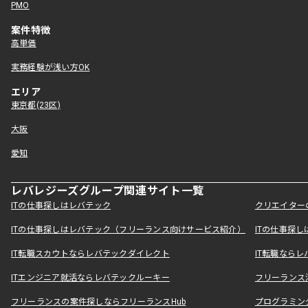
PMO
案件特徴
高単価
実務経験が浅い方OK
エリア
東京都(23区)
大阪
愛知
レバレジーズグループ関連サイト一覧
ITの仕事探しはレバテック
クリエイター
ITの仕事探しはレバテック（フリーランス向けサービス紹介）
ITの仕事探
IT転職スカウトならレバテックダイレクト
IT転職なら
ITエンジニア就活ならレバテックルーキー
フリーランス
フリーランスの案件探しならフリーランスHub
プログラミン