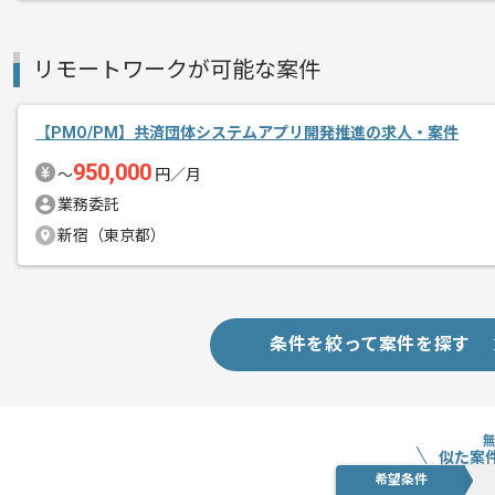
基本的には一部リモート作業を見込んで
リモートワークが可能な案件
【PMO/PM】共済団体システムアプリ開発推進の求人・案件
950,000
〜
円／月
業務委託
新宿（東京都）
条件を絞って案件を探す
似た案
希望条件