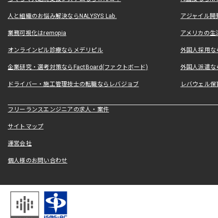
人と組織のお悩み解決ならNALYSYS Lab.
アジャイル開発なら
業務可視化はremopia
アメリカの生活
オンラインピル診療ならメデリピル
外国人採用ならLe
企業研究・選考対策ならFactBoard(ファクトボード)
外国人派遣なら
ドライバー・施工管理技士の転職ならレバジョブ
レバウェル保
フリーランスエンジニアの求人・案件
サイトマップ
運営会社
個人様のお問い合わせ