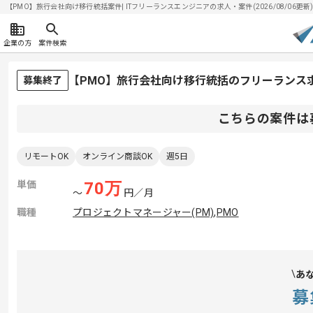
【PMO】旅行会社向け移行統括案件| ITフリーランスエンジニアの求人・案件(2026/08/06更新
企業の方
案件検索
【PMO】旅行会社向け移行統括のフリーランス
募集終了
こちらの案件は
リモートOK
オンライン商談OK
週5日
単価
70
万
〜
円／月
職種
プロジェクトマネージャー(PM)
,
PMO
あ
募