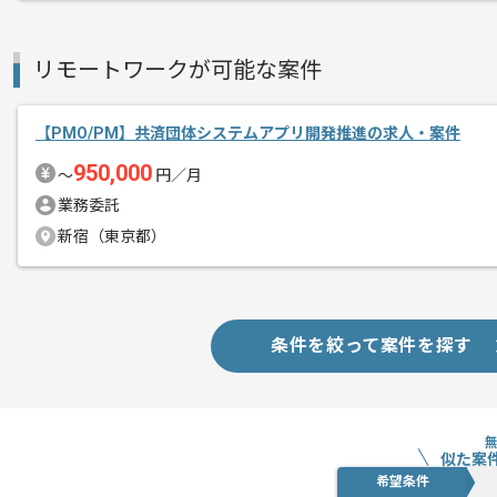
リモートワークが可能な案件
【PMO/PM】共済団体システムアプリ開発推進の求人・案件
950,000
〜
円／月
業務委託
新宿（東京都）
条件を絞って案件を探す
似た案
希望条件