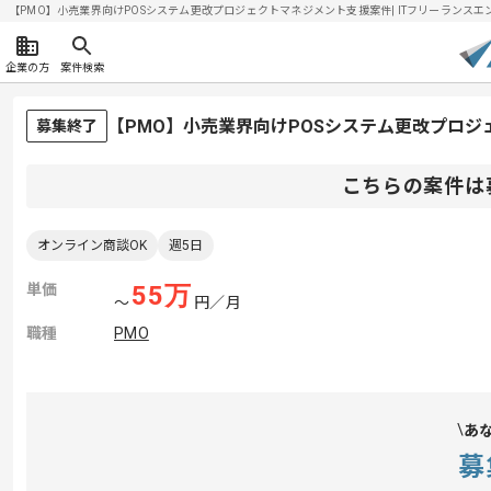
【PMO】小売業界向けPOSシステム更改プロジェクトマネジメント支援案件| ITフリーランスエンジニ
企業の方
案件検索
【PMO】小売業界向けPOSシステム更改プロ
募集終了
こちらの案件は
オンライン商談OK
週5日
単価
55
万
〜
円／月
職種
PMO
あ
募