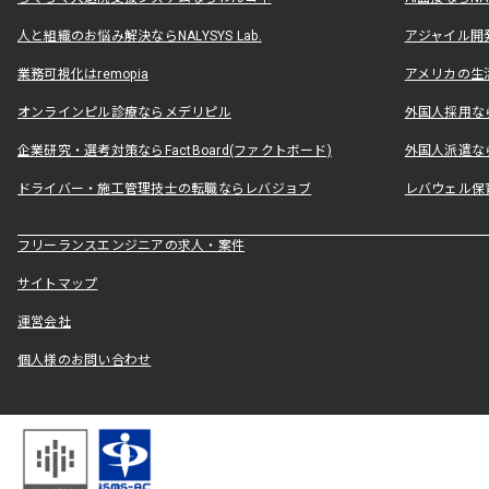
人と組織のお悩み解決ならNALYSYS Lab.
アジャイル開発なら
業務可視化はremopia
アメリカの生活
オンラインピル診療ならメデリピル
外国人採用ならLe
企業研究・選考対策ならFactBoard(ファクトボード)
外国人派遣なら
ドライバー・施工管理技士の転職ならレバジョブ
レバウェル保
フリーランスエンジニアの求人・案件
サイトマップ
運営会社
個人様のお問い合わせ