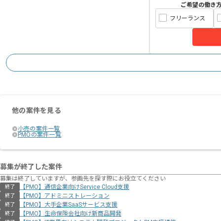
ご希望の働き
フリーランス
他の案件を見る
小売の案件一覧
PMOの案件一覧
募集が終了した案件
募集は終了していますが、参画先を探す際にお役立てください
【PMO】通信企業向けService Cloud支援
終了
【PMO】アドミニストレーション
終了
【PMO】大手企業SaaSサービス支援
終了
【PMO】生命保険会社向け新商品開発
終了