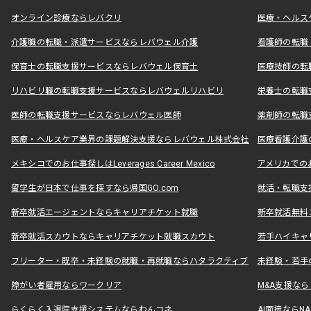
オンライン診療ならレバクリ
医療・ヘルス
介護職の転職・派遣サービスならレバウェル介護
看護師の転職
保育士の転職支援サービスならレバウェル保育士
医療技師の転
リハビリ職の転職支援サービスならレバウェルリハビリ
栄養士の転職
医師の転職支援サービスならレバウェル医師
薬剤師の転職
医療・ヘルスケア業界の課題解決支援ならレバウェル株式会社
医療看護介護の
メキシコでのお仕事探しはLeverages Career Mexico
アメリカでのお仕事
留学生が日本で仕事を探すなら帰国GO.com
就活・転職支
新卒就活エージェントならキャリアチケット就職
新卒就活無料
新卒就活スカウトならキャリアチケット就職スカウト
若手ハイキャ
フリーター・既卒・未経験の就職・再就職ならハタラクティブ
未経験・若手
障がい者雇用ならワークリア
M&A支援な
らくらく入退院支援システムならわんコネ
AI面接ならNAL