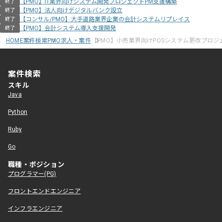
【PMO】IT業界向けシステム開発プロジェクトPM支援構築
終了
【PMO】法人向けデジタルバンク設立
終了
【コンサル/PMO】大手道路業界企業の会計システムリプレイス
終了
【PMO】会計システム導入支援開発
終了
HOME
案件検索
PMO求人・案件
【PMO】小売業界向けPOSシステム更改プロ
案件検索
スキル
Java
Python
Ruby
Go
職種・ポジション
プログラマー(PG)
フロントエンドエンジニア
インフラエンジニア