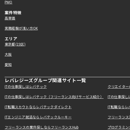
PMO
案件特徴
高単価
実務経験が浅い方OK
エリア
東京都(23区)
大阪
愛知
レバレジーズグループ関連サイト一覧
ITの仕事探しはレバテック
クリエイター
ITの仕事探しはレバテック（フリーランス向けサービス紹介）
ITの仕事探
IT転職スカウトならレバテックダイレクト
IT転職なら
ITエンジニア就活ならレバテックルーキー
フリーランス
フリーランスの案件探しならフリーランスHub
プログラミン