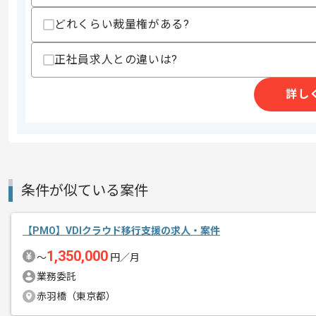
どれくらい裁量権がある?
正社員求人との違いは?
商談回数
1回
その他募集要項
募集人数
2人
詳し
作業開始日
2026/07/01
LCMサポート、オンサイト保守サービス
エージェントからのコ
を展開している企業でございます。
条件が似ている案件
メント
今回は小売業界向けPOSシステム更改
に携わっていただきます。
【PMO】VDIクラウド移行支援の求人・案件
1,350,000
〜
円／月
PMOとしての実務経験を活かしたい方
業務委託
赤羽橋（東京都）
基本的には常駐での作業を見込んでおり