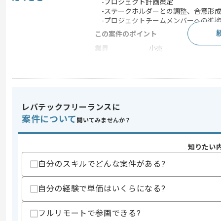
-プロジェクト計画策定
-ステークホルダーとの調整、合意形成
-プロジェクトチームメンバーへの進捗
この案件のポイント
業界
小売
特徴
20代活躍中 , 30代活躍中
求めるスキル
レバテックフリーランスに
スキル
・システム開発プロジェクトにおけるプロ
案件について
聞いてみませんか？
・WBS作成及びプロジェクト計画策定経
・ロジカルシンキングに基づいた実行プ
・Microsoft Officeを用いた資料
知りたい
歓迎スキル
自分のスキルでどんな案件がある?
・小売業界における店舗展開や機器導入
・キッティング作業や現場オペレーショ
自分の経験で単価はいくらになる?
・プロジェクト管理ツールの使用経験
スキルに不安がある方へ
フルリモートで参画できる?
上記に似た経験やスキルをお持ちであれば申