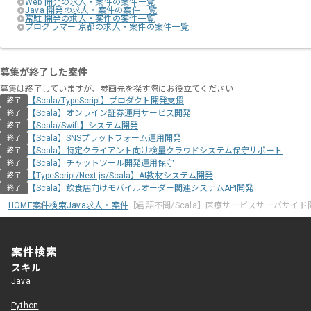
Web 開発の求人・案件の案件一覧
Java 開発の求人・案件の案件一覧
常駐 開発の求人・案件の案件一覧
プログラマー 京都の求人・案件の案件一覧
募集が終了した案件
募集は終了していますが、参画先を探す際にお役立てください
【Scala/TypeScript】プロダクト開発支援
終了
【Scala】オンライン証券運用サービス開発
終了
【Scala/Swift】システム開発
終了
【Scala】SNSプラットフォーム運用開発
終了
【Scala】特定クライアント向け検量クラウドシステム保守サポート
終了
【Scala】チャットツール開発運用保守
終了
【TypeScript/Next.js/Scala】AI教材システム開発
終了
【Scala】飲食店向けモバイルオーダー関連システムAPI開発
終了
HOME
案件検索
Java求人・案件
【言語不問/Scala】医療サービスサーバサイ
案件検索
スキル
Java
Python