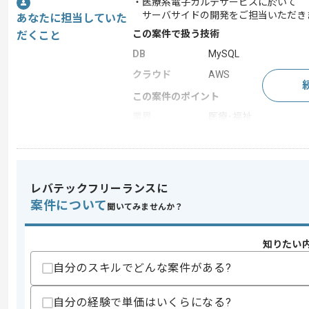
・医療系電子カルテサービスに於いて
サーバサイドの開発をご担当いただき
あなたに担当していた
この案件で扱う技術
だくこと
DB
MySQL
クラウド
AWS
この案件のポイント
業界
医療･福祉
業務内容
新規開発 , 追加開発
特徴
20代活躍中 , 30代活躍
レバテックフリーランスに
案件について
聞いてみませんか？
求めるスキル
スキル
・Java系言語での開発経験2年以上
・Web開発経験1年以上
知りたい
・設計経験
自分のスキルでどんな案件がある?
歓迎スキル
・AWS環境での開発経験
自分の経験で単価はいくらになる?