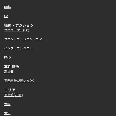
Ruby
Go
職種・ポジション
プログラマー(PG)
フロントエンドエンジニア
インフラエンジニア
PMO
案件特徴
高単価
実務経験が浅い方OK
エリア
東京都(23区)
大阪
愛知