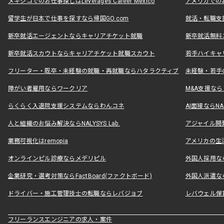
メキシコでのお仕事探しはLeverages Career Mexico
アメリカでのお仕事
留学生が日本で仕事を探すなら帰国GO.com
就活・転職支
新卒就活エージェントならキャリアチケット就職
新卒就活無料
新卒就活スカウトならキャリアチケット就職スカウト
若手ハイキャ
フリーター・既卒・未経験の就職・再就職ならハタラクティブ
未経験・若手
障がい者雇用ならワークリア
M&A支援な
らくらく入退院支援システムならわんコネ
AI面接ならNAL
人と組織のお悩み解決ならNALYSYS Lab.
アジャイル開発なら
業務可視化はremopia
アメリカの生活
オンラインピル診療ならメデリピル
外国人採用ならLe
企業研究・選考対策ならFactBoard(ファクトボード)
外国人派遣なら
ドライバー・施工管理技士の転職ならレバジョブ
レバウェル保
フリーランスエンジニアの求人・案件