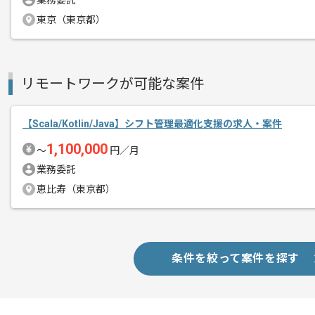
業務委託
エージェントからのコ
未経験分野についても積極的に挑戦し、
東京（東京都）
メント
より高い技術、よりよいサービスを追求
常駐作業で勧めておりますので、新宿オ
リモートワークが可能な案件
【Scala/Kotlin/Java】シフト管理最適化支援の求人・案件
1,100,000
〜
円／月
業務委託
恵比寿（東京都）
条件を絞って案件を探す