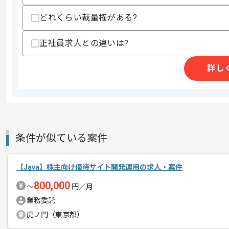
スキルに不安がある方へ
どれくらい裁量権がある?
上記に似た経験やスキルをお持ちであれば申
正社員求人との違いは?
商談回数
1回
詳し
その他募集要項
募集人数
1人
作業開始日
2026/05/01
条件が似ている案件
コンサルティングや受託開発を展開して
エージェントからのコ
メント
製造業向けの組み込み案件に携わってい
【Java】株主向け優待サイト開発運用の求人・案件
Javaを用いた実務経験を活かしたい方
800,000
〜
円／月
業務委託
虎ノ門（東京都）
基本的には常駐での作業を見込んでおり