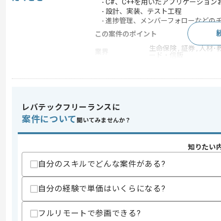
- C#、C++を用いたアプリケーショ
- 設計、実装、テスト工程
- 進捗管理、メンバーフォローなどの
この案件のポイント
生命保険 , 証券 , 人材･教
業界
ード・信販
新規開発 , 追加開発 , 
業務内容
イド開発 , 自然言語処理 ,
iPad , ネイティブアプ
担当領域/システ
スマートフォンアプリ ,
ム
レバテックフリーランスに
案件について
特徴
20代活躍中 , 30代活躍中
聞いてみませんか？
知りたい
求めるスキル
自分のスキルでどんな案件がある?
スキル
・C#、C++を用いた開発実務経験
・Javaを用いた実務経験
自分の経験で単価はいくらになる?
歓迎スキル
・アプリ開発および組み込み開発の知見
フルリモートで参画できる?