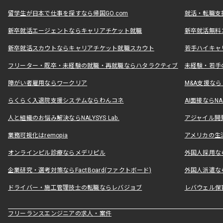
留学生が日本で仕事を探すなら帰国GO.com
就活・転職支
新卒就活エージェントならキャリアチケット就職
新卒就活無料
新卒就活スカウトならキャリアチケット就職スカウト
若手ハイキャ
フリーター・既卒・未経験の就職・再就職ならハタラクティブ
未経験・若手
障がい者雇用ならワークリア
M&A支援な
らくらく入退院支援システムならわんコネ
AI面接ならNAL
人と組織のお悩み解決ならNALYSYS Lab.
アジャイル開発なら
業務可視化はremopia
アメリカの生活
オンラインピル診療ならメデリピル
外国人採用ならLe
企業研究・選考対策ならFactBoard(ファクトボード)
外国人派遣なら
ドライバー・施工管理技士の転職ならレバジョブ
レバウェル保
フリーランスエンジニアの求人・案件