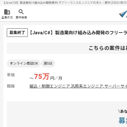
【Java/C#】製造業向け組み込み開発案件| ITフリーランスエンジニアの求人・案件(2026/08/0
企業の方
案件検索
【Java/C#】製造業向け組み込み開発のフリー
募集終了
こちらの案件は
オンライン商談OK
週5日
単価
75
万
〜
円／月
職種
組込・制御エンジニア
,
汎用系エンジニア
,
サーバーサ
あ
募