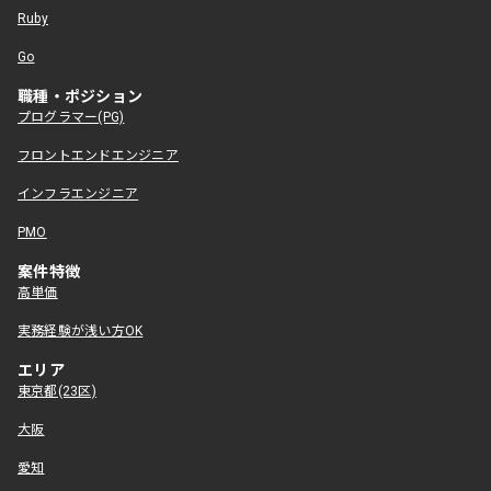
Ruby
Go
職種・ポジション
プログラマー(PG)
フロントエンドエンジニア
インフラエンジニア
PMO
案件特徴
高単価
実務経験が浅い方OK
エリア
東京都(23区)
大阪
愛知