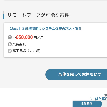
チームでの開発が得意な方にマッチしま
リモートワークが可能な案件
プロジェクトは長期を想定しており、
中長期的に腰をすえての
【Java】金融機関向けシステム保守の求人・案件
参画を希望される方にはお勧めの案件と
650,000
〜
円／月
業務委託
高田馬場（東京都）
条件を絞って案件を探す
似た案
希望条件