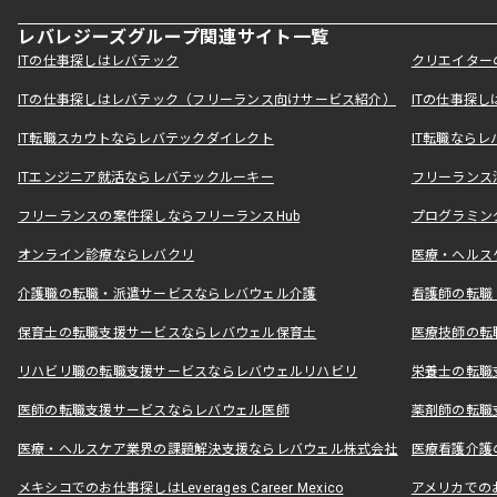
レバレジーズグループ関連サイト一覧
ITの仕事探しはレバテック
クリエイター
ITの仕事探しはレバテック（フリーランス向けサービス紹介）
ITの仕事探
IT転職スカウトならレバテックダイレクト
IT転職なら
ITエンジニア就活ならレバテックルーキー
フリーランス
フリーランスの案件探しならフリーランスHub
プログラミン
オンライン診療ならレバクリ
医療・ヘルス
介護職の転職・派遣サービスならレバウェル介護
看護師の転職
保育士の転職支援サービスならレバウェル保育士
医療技師の転
リハビリ職の転職支援サービスならレバウェルリハビリ
栄養士の転職
医師の転職支援サービスならレバウェル医師
薬剤師の転職
医療・ヘルスケア業界の課題解決支援ならレバウェル株式会社
医療看護介護の
メキシコでのお仕事探しはLeverages Career Mexico
アメリカでのお仕事