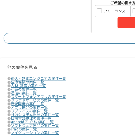
ご希望の働き
フリーランス
他の案件を見る
組込・制御エンジニアの案件一覧
生命保険の案件一覧
人材･教育の案件一覧
小売の案件一覧
通信の案件一覧
スマートフォンアプリの案件一覧
クラウドサービスの案件一覧
新規開発の案件一覧
アプリ開発の案件一覧
リプレイスの案件一覧
社内システム開発の案件一覧
自然言語処理の案件一覧
Androidアプリの案件一覧
ソフトウェア開発の案件一覧
iPadの案件一覧
マイグレーションの案件一覧