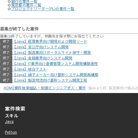
銀行の案件一覧
東京都の案件一覧
プロジェクトリーダー(PL)の案件一覧
募集が終了した案件
募集は終了していますが、参画先を探す際にお役立てください
【Java】経理業界向け開発および開発リード
終了
【Java】官公庁向けシステム開発
終了
【Java】製造業向けポータルサイト保守・開発
終了
【Java】金融業界向けシステム開発
終了
【Java】IT業界向け倉庫管理システム開発構築運用
終了
【Java】結合テスト
終了
【Java】硝子メーカー向け基幹システム開発再構築
終了
【Java】製造物流向け基幹システム開発工程
終了
HOME
案件検索
組込・制御エンジニア求人・案件
【Java/C#】製造業向け組
案件検索
スキル
Java
Python