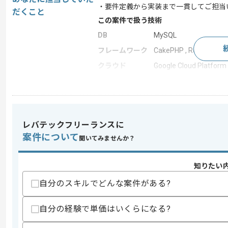
・要件定義から実装まで一貫してご担当
だくこと
この案件で扱う技術
DB
MySQL
フレームワーク
CakePHP , React
クラウド
Google Cloud Platform
この案件のポイント
業務内容
新規開発 , 追加開発 ,
20代活躍中 , 30代活躍中
特徴
発が多い
レバテックフリーランスに
案件について
聞いてみませんか？
求めるスキル
知りたい
スキル
・PHPを用いた開発経験5年以上
・CakePHPを用いた開発経験1年以上
自分のスキルでどんな案件がある?
・DBチューニングの経験
自分の経験で単価はいくらになる?
スキルに不安がある方へ
上記に似た経験やスキルをお持ちであれば申