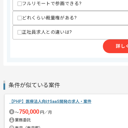
フルリモートで参画できる?
どれくらい裁量権がある?
精算条件
有
精算・お支払い
精算基準時間
140時間〜180時間
正社員求人との違いは?
支払いサイト
15日
詳し
商談回数
1回
その他募集要項
募集人数
1人
作業開始日
2023/03/01
条件が似ている案件
【PHP】医療法人向けSaaS開発の求人・案件
WEBメディア運営やシステム開発を行
エージェントからのコ
750,000
〜
円／月
内製でマーケティングツールも開発を行
メント
業務委託