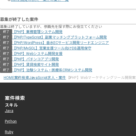
募集が終了した案件
募集は終了していますが、参画先を探す際にお役立てください
【PHP】業務管理システム開発
終了
【PHP/TypeScript】副業マッチングプラットフォーム開発
終了
【PHP/WordPress】香水ECサービス開発リードエンジニア
終了
【PHP/MySQL】営業支援ツール向けDB運用保守
終了
【PHP】Webシステム開発支援
終了
【PHP】パチンコアプリ開発
終了
【PHP】賃貸検索サイト開発
終了
【PHP】治験システム・医療系CRMシステム開発
終了
HOME
案件検索
JavaScript求人・案件
【PHP】Webマーケティングツール開発
案件検索
スキル
Java
Python
Ruby