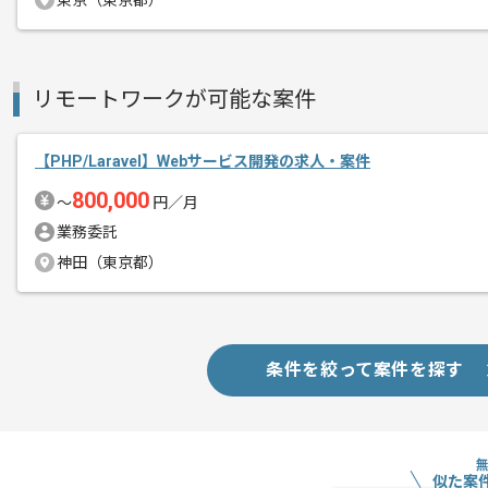
東京（東京都）
企画や設計などの上流工程から関わるこ
プロダクトを自身の手で成長させる実感
リモートワークが可能な案件
【PHP/Laravel】Webサービス開発の求人・案件
800,000
〜
円／月
業務委託
神田（東京都）
条件を絞って案件を探す
似た案