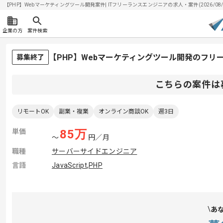
【PHP】Webマーケティングツール開発案件| ITフリーランスエンジニアの求人・案件(2026/08/
企業の方
案件検索
【PHP】Webマーケティングツール開発のフリ
募集終了
こちらの案件は
リモートOK
副業・複業
オンライン商談OK
週3日
単価
85
万
〜
円／月
職種
サーバーサイドエンジニア
言語
JavaScript
,
PHP
あ