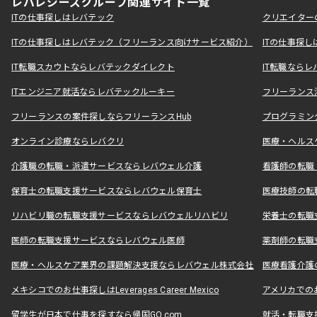
レバレジーズグループ関連サイト一覧
ITの仕事探しはレバテック
クリエイター
ITの仕事探しはレバテック（フリーランス向けサービス紹介）
ITの仕事探
IT転職スカウトならレバテックダイレクト
IT転職なら
ITエンジニア就活ならレバテックルーキー
フリーランス
フリーランスの案件探しならフリーランスHub
プログラミン
オンライン診療ならレバクリ
医療・ヘルス
介護職の転職・派遣サービスならレバウェル介護
看護師の転職
保育士の転職支援サービスならレバウェル保育士
医療技師の転
リハビリ職の転職支援サービスならレバウェルリハビリ
栄養士の転職
医師の転職支援サービスならレバウェル医師
薬剤師の転職
医療・ヘルスケア業界の課題解決支援ならレバウェル株式会社
医療看護介護の
メキシコでのお仕事探しはLeverages Career Mexico
アメリカでのお仕事
留学生が日本で仕事を探すなら帰国GO.com
就活・転職支