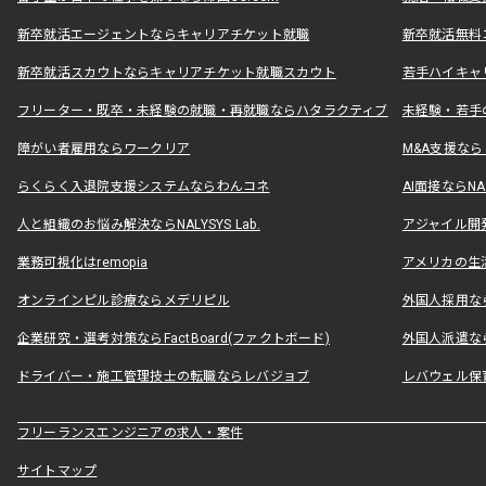
新卒就活エージェントならキャリアチケット就職
新卒就活無料
新卒就活スカウトならキャリアチケット就職スカウト
若手ハイキャ
フリーター・既卒・未経験の就職・再就職ならハタラクティブ
未経験・若手
障がい者雇用ならワークリア
M&A支援な
らくらく入退院支援システムならわんコネ
AI面接ならNAL
人と組織のお悩み解決ならNALYSYS Lab.
アジャイル開発なら
業務可視化はremopia
アメリカの生活
オンラインピル診療ならメデリピル
外国人採用ならLe
企業研究・選考対策ならFactBoard(ファクトボード)
外国人派遣なら
ドライバー・施工管理技士の転職ならレバジョブ
レバウェル保
フリーランスエンジニアの求人・案件
サイトマップ