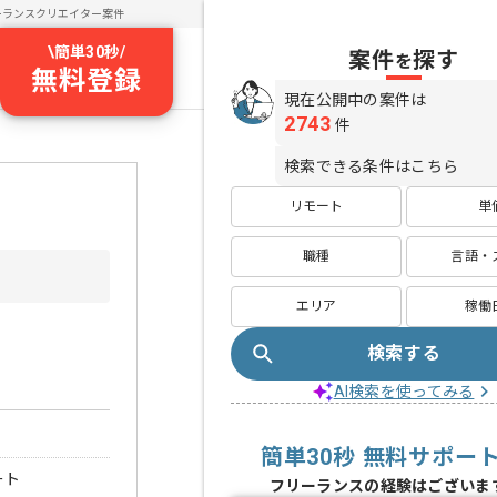
ーランスクリエイター案件
\
簡単30秒
/
案件
探す
を
無料登録
現在公開中の案件は
2743
件
検索できる条件はこちら
リモート
単
職種
言語・
エリア
稼働
検索する
AI検索を使ってみる
簡単30秒 無料サポー
ート
フリーランスの経験はございま