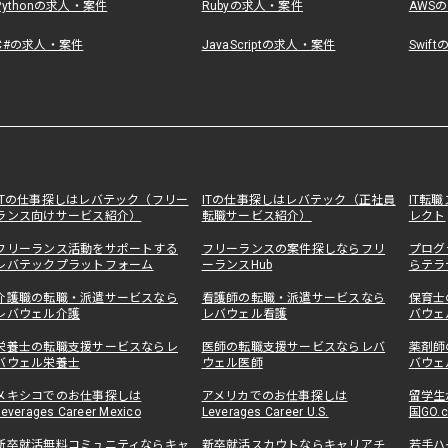
Pythonの求人・案件
Rubyの求人・案件
AWS
C#の求人・案件
JavaScriptの求人・案件
Swif
ITの仕事探しはレバテック（フリー
ITの仕事探しはレバテック（正社員
IT転
ランス向けサービス紹介）
転職サービス紹介）
レクト
フリーランス活動をサポートする
フリーランスの案件探しならフリ
プログ
レバテックプラットフォーム
ーランスHub
らテラ
介護職の転職・派遣サービスなら
看護師の転職・派遣サービスなら
保育士
レバウェル介護
レバウェル看護
バウェ
栄養士の転職支援サービスならレ
医師の転職支援サービスならレバ
薬剤師
バウェル栄養士
ウェル医師
バウェ
メキシコでのお仕事探しは
アメリカでのお仕事探しは
留学生
Leverages Career Mexico
Leverages Career U.S.
国GO.
新卒就活無料コミュニティならキャ
新卒就活スカウトならキャリアチ
若手ハ