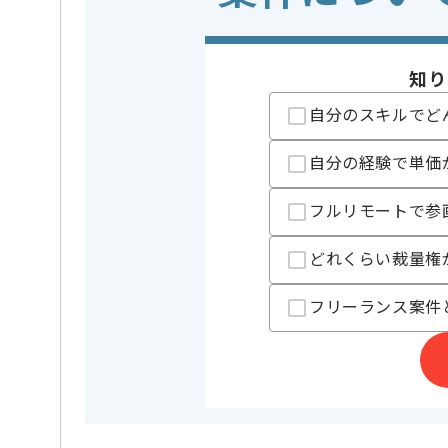
精算条件
有
精算・お支払い
精算基準時間
140時間
知り
支払いサイト
15日
自分のスキルでど
自分の経験で単価
担当者より
地方自治体の基幹システム開発、運用、保守を行って
フルリモートで参
サーナーやネットワークの知見だけでなく、アーキテ
どれくらい裁量権
フリーランス案件