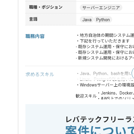
職種・ポジション
サーバーエンジニア
言語
Java
Python
・地方自治体の期間システム
職務内容
・下記を行っていただきます
- 既存システム運用・保守に
- 既存システム運用・保守に
- 新規システム開発における
・Java、Python、bas
求めるスキル
・Linux、PostgreSQ
・Windowsサーバー上の環
・Jenkins、Dock
歓迎スキル
・AWS上でのソリ
※上記に似た経験やスキルをお持ち
レバテックフリーラ
クラウド
AWS
この案件で扱う技術
案件につい
開発ツール
Docker , J