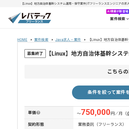
【Linux】地方自治体基幹システム運用・保守案件| ITフリーランスエンジニアの求人・案
AI検索が新登場
案件検索
HOME
案件検索
Java求人・案件
【Linux】地方自治体
【Linux】地方自治体基幹シ
募集終了
こちらの
条件を絞って案件
750,000
単価
〜
円／月
（
契約形態
業務委託（フリーランス）