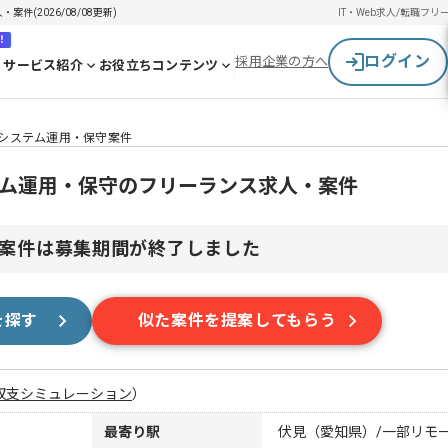
件(2026/08/08更新)
IT・Web求人/転職
フリ
！
ログイン
採用企業の方へ
サービス紹介
お役立ちコンテンツ
基幹システム運用・保守案件
ステム運用・保守のフリーランス求人・案件
案件は募集期間が終了しました
を探す
似た案件を提案してもらう
収支シミュレーション
）
最寄り駅
伏見（愛知県）/一部リモ