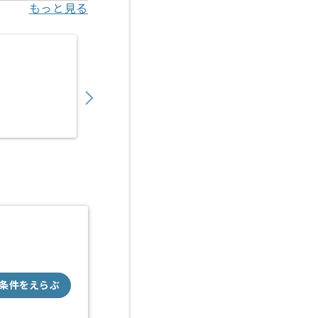
もっと見る
【インフラエンジニア】スパコン環境を用いたA
1,000,000
〜
円／月
業務委託
本郷三丁目（東京都）
条件をえらぶ