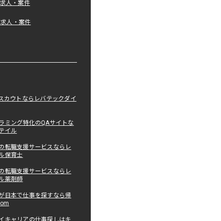
の求人・案件
tの求人・案件
職スカウトならレバテックダイ
ラミング特化のQAサイトな
テイル
の転職支援サービスならレ
ル保育士
の転職支援サービスならレ
ル薬剤師
が日本で仕事を探すなら帰
com
イキャリアの仕事探しはキ