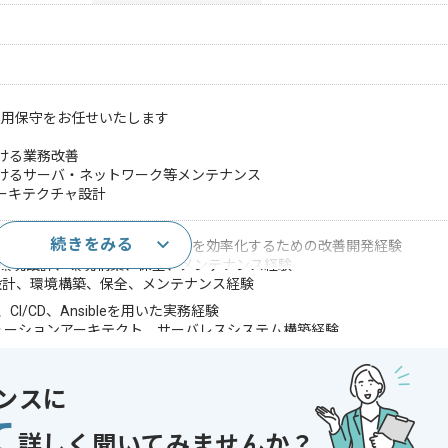
運用保守をお任せいたします
おける業務改善
おけるサーバ・ネットワーク等メンテナンス
アーキテクチャ設計
続きをみる
hを用いたサーバ管理やプログラム開発を効率化するための改善開発経験
Lを用いた環境設計、環境構築、保全、メンテナンス経験
境設計、環境構築、保全、メンテナンス経験
er、CI/CD、Ansibleを用いた実務経験
ューションアーキテクト、サーバレスシステム構築経験
であれば申し込み可能なケースもございます！まずはお気軽にご相談ください！
ンスに
て
enkins , Ansible
詳しく聞いてみませんか？