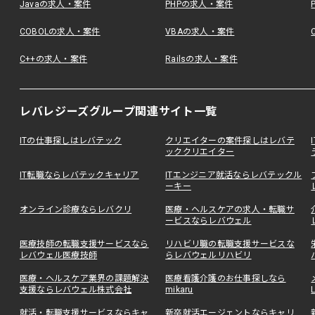
Javaの求人・案件
PHPの求人・案件
COBOLの求人・案件
VBAの求人・案件
C++の求人・案件
Railsの求人・案件
レバレジーズグループ関連サイト一覧
ITの仕事探しはレバテック
クリエイターの案件探しはレバテ
ッククリエイター
IT転職ならレバテックキャリア
ITエンジニア就活ならレバテックル
ーキー
オンライン診療ならレバクリ
医療・ヘルスケアの求人・転職サ
ービスならレバウェル
医療技師の転職支援サービスなら
リハビリ職の転職支援サービスな
レバウェル医療技師
らレバウェルリハビリ
医療・ヘルスケア業界の課題解決
医療看護介護のお仕事探しなら
支援ならレバウェル株式会社
mikaru
就活・転職支援サービスならキャ
新卒就活エージェントならキャリ