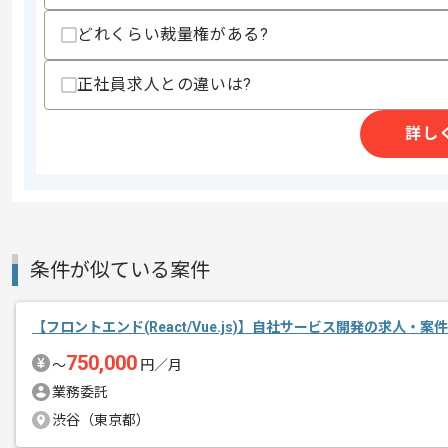
商談回数
1回
どれくらい裁量権がある?
その他募集要項
募集人数
1人
作業開始日
2021/12/01
正社員求人との違いは?
詳し
同分野にて国内トップクラスのシェアを
エージェントからのコ
メント
過去の実務経験を活かしたい方におすす
条件が似ている案件
【フロントエンド(React/Vue.js)】自社サービス開発の求人・案件
750,000
〜
円／月
業務委託
渋谷（東京都）