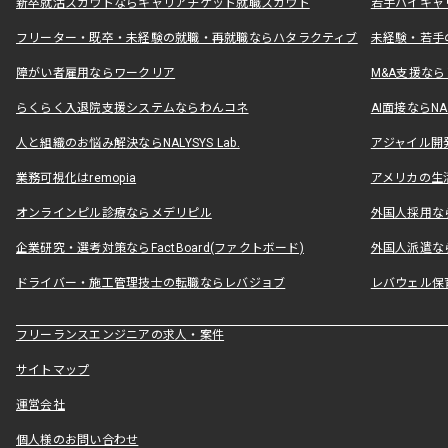
新卒就活スカウトならキャリアチケット就職スカウト
若手ハイキャ
フリーター・既卒・未経験の就職・再就職ならハタラクティブ
未経験・若手
障がい者雇用ならワークリア
M&A支援な
らくらく入退院支援システムならわんコネ
AI面接ならNAL
人と組織のお悩み解決ならNALYSYS Lab.
アジャイル開発なら
業務可視化はremopia
アメリカの生活
オンラインピル診療ならメデリピル
外国人採用ならLe
企業研究・選考対策ならFactBoard(ファクトボード)
外国人派遣なら
ドライバー・施工管理技士の転職ならレバジョブ
レバウェル保
フリーランスエンジニアの求人・案件
サイトマップ
運営会社
個人様のお問い合わせ