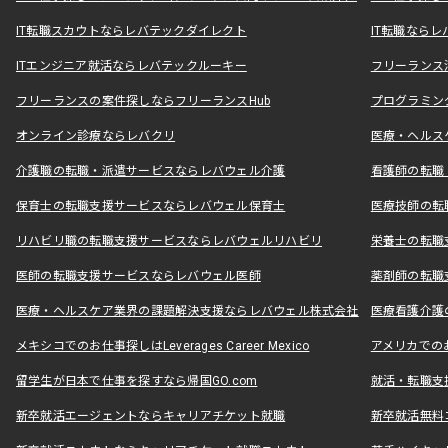
IT転職スカウトならレバテックダイレクト
IT転職なら
ITエンジニア就活ならレバテックルーキー
フリーランス
フリーランスの案件探しならフリーランスHub
プログラミン
オンライン診療ならレバクリ
医療・ヘルス
介護職の転職・派遣サービスならレバウェル介護
看護師の転職
保育士の転職支援サービスならレバウェル保育士
医療技師の転
リハビリ職の転職支援サービスならレバウェルリハビリ
栄養士の転職
医師の転職支援サービスならレバウェル医師
薬剤師の転職
医療・ヘルスケア業界の課題解決支援ならレバウェル株式会社
医療看護介護の
メキシコでのお仕事探しはLeverages Career Mexico
アメリカでのお仕事
留学生が日本で仕事を探すなら帰国GO.com
就活・転職支
新卒就活エージェントならキャリアチケット就職
新卒就活無料