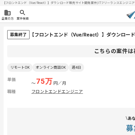
【フロントエンド（Vue/React）】ダウンロード販売サイト開発案件| ITフリーランスエンジニアの求
企業の方
案件検索
【フロントエンド（Vue/React）】ダウンロ
募集終了
こちらの案件は
リモートOK
オンライン商談OK
週4日
単価
75
万
〜
円／月
職種
フロントエンドエンジニア
あ
募