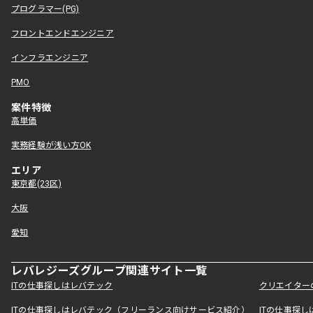
プログラマー(PG)
フロントエンドエンジニア
インフラエンジニア
PMO
案件特徴
高単価
実務経験が浅い方OK
エリア
東京都(23区)
大阪
愛知
レバレジーズグループ関連サイト一覧
ITの仕事探しはレバテック
クリエイター
ITの仕事探しはレバテック（フリーランス向けサービス紹介）
ITの仕事探