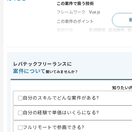
この案件で扱う技術
フレームワーク
Vue.js
この案件のポイント
業務内容
新規開発 , 追加開発 , 
特徴
参画実績あり , 20代活躍
求めるスキル
レバテックフリーランスに
スキル
・フロントサイドの開発経験3年以上
案件について
聞いてみませんか？
・React.jsを用いた開発経験
歓迎スキル
知りたい
Vue.jsを用いた開発経験
自分のスキルでどんな案件がある?
スキルに不安がある方へ
上記に似た経験やスキルをお持ちであれば申
自分の経験で単価はいくらになる?
フルリモートで参画できる?