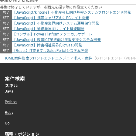
募集が終了した案件
募集は終了していますが、参画先を探す際にお役立てください
【JavaScript/kintone】不動産会社向け基幹システムフロントエンド開発
終了
【JavaScript】携帯キャリア向けECサイト開発
終了
【JavaScript】不動産業界向けシステム運用保守開発
終了
【JavaScript】通信業界向けサイト機能開発
終了
【コンサル】Power Platformテクニカルサポート
終了
【JavaScript】教育ICT業界向け学習支援システム開発
終了
【JavaScript】障害福祉業界向けSaaS開発
終了
【React】IT業界向けSalesPortalシステム開発
終了
HOME
案件検索
フロントエンドエンジニア求人・案件
【フロントエンド（Vue/
案件検索
スキル
Java
Python
Ruby
Go
職種・ポジション