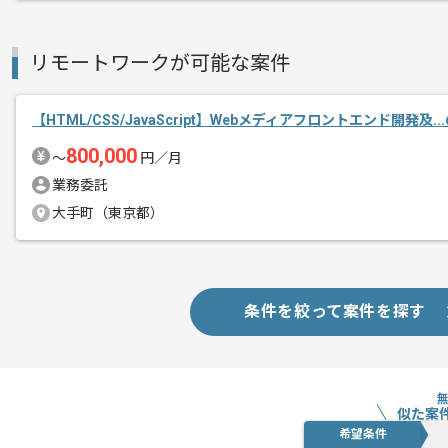
リモートワークが可能な案件
【HTML/CSS/JavaScript】Webメディアフロントエンド開発及.
800,000
〜
円／月
業務委託
大手町（東京都）
条件を絞って案件を探す
似た案
希望条件