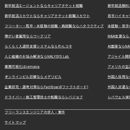
新卒就活エージェントならキャリアチケット就職
新卒就活無料
新卒就活スカウトならキャリアチケット就職スカウト
若手ハイキャ
フリーター・既卒・未経験の就職・再就職ならハタラクティブ
未経験・若手
障がい者雇用ならワークリア
M&A支援な
らくらく入退院支援システムならわんコネ
AI面接ならNAL
人と組織のお悩み解決ならNALYSYS Lab.
アジャイル開発なら
業務可視化はremopia
アメリカの生活
オンラインピル診療ならメデリピル
外国人採用ならLe
企業研究・選考対策ならFactBoard(ファクトボード)
外国人派遣なら
ドライバー・施工管理技士の転職ならレバジョブ
レバウェル保
フリーランスエンジニアの求人・案件
サイトマップ