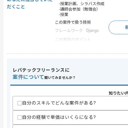
-授業計画、シラバス作成
だくこと
-講師会参加（勉強会）
-授業
この案件で扱う技術
フレームワーク
Django
この案件のポイント
業界
人材･教育
特徴
長期プロジェクト , 急募
レバテックフリーランスに
案件について
聞いてみませんか？
求めるスキル
スキル
・PythonやR言語を使用したシステム
・機械学習、ディープラーニングの実装
知りたい
・数学の理解（微分積分、線型代数、統
自分のスキルでどんな案件がある?
スキルに不安がある方へ
上記に似た経験やスキルをお持ちであれば申
自分の経験で単価はいくらになる?