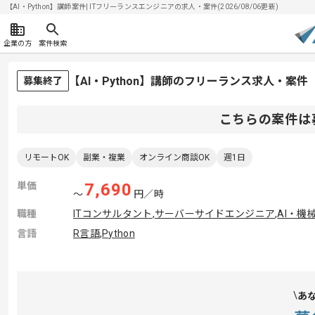
【AI・Python】講師案件| ITフリーランスエンジニアの求人・案件(2026/08/06更新)
企業の方
案件検索
【AI・Python】講師のフリーランス求人・案件
募集終了
こちらの案件は
リモートOK
副業・複業
オンライン商談OK
週1日
単価
7,690
〜
円／時
職種
ITコンサルタント
,
サーバーサイドエンジニア
,
AI・機
言語
R言語
,
Python
あ