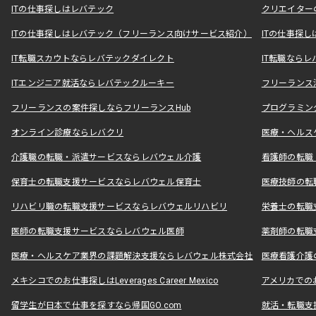
ITの仕事探しはレバテック
クリエイター
ITの仕事探しはレバテック（フリーランス向けサービス紹介）
ITの仕事探
IT転職スカウトならレバテックダイレクト
IT転職なら
ITエンジニア就活ならレバテックルーキー
フリーランス
フリーランスの案件探しならフリーランスHub
プログラミン
オンライン診療ならレバクリ
医療・ヘルス
介護職の転職・派遣サービスならレバウェル介護
看護師の転職
保育士の転職支援サービスならレバウェル保育士
医療技師の転
リハビリ職の転職支援サービスならレバウェルリハビリ
栄養士の転職
医師の転職支援サービスならレバウェル医師
薬剤師の転職
医療・ヘルスケア業界の課題解決支援ならレバウェル株式会社
医療看護介護の
メキシコでのお仕事探しはLeverages Career Mexico
アメリカでのお仕事
留学生が日本で仕事を探すなら帰国GO.com
就活・転職支