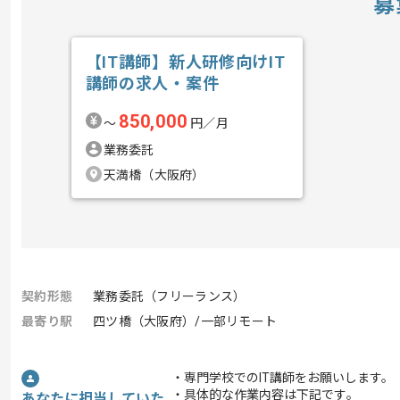
募
【IT講師】新人研修向けIT
講師の求人・案件
850,000
〜
円／月
業務委託
天満橋（大阪府）
契約形態
業務委託（フリーランス）
最寄り駅
四ツ橋（大阪府）/一部リモート
・専門学校でのIT講師をお願いします。
・具体的な作業内容は下記です｡
あなたに担当していた