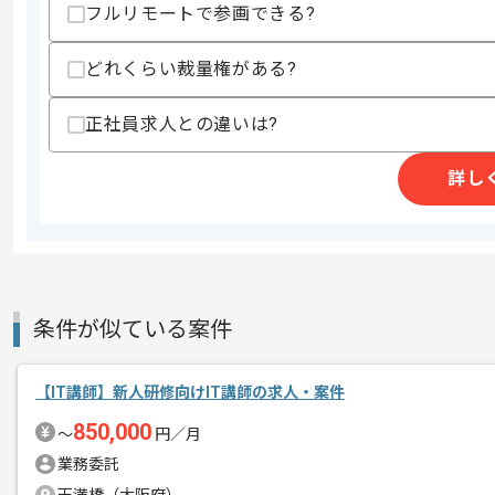
フルリモートで参画できる?
商談回数
1回
どれくらい裁量権がある?
その他募集要項
募集人数
1人
作業開始日
2021/10/01
正社員求人との違いは?
詳し
専門学校でIT講師をお任せします。
エージェントからのコ
授業計画から実施までご担当いただきま
メント
決まった曜日のみ/週1回以上の授業の
条件が似ている案件
【IT講師】新人研修向けIT講師の求人・案件
850,000
〜
円／月
業務委託