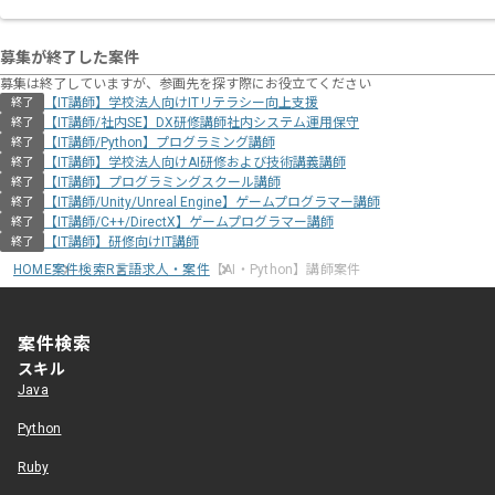
募集が終了した案件
募集は終了していますが、参画先を探す際にお役立てください
【IT講師】学校法人向けITリテラシー向上支援
終了
【IT講師/社内SE】DX研修講師社内システム運用保守
終了
【IT講師/Python】プログラミング講師
終了
【IT講師】学校法人向けAI研修および技術講義講師
終了
【IT講師】プログラミングスクール講師
終了
【IT講師/Unity/Unreal Engine】ゲームプログラマー講師
終了
【IT講師/C++/DirectX】ゲームプログラマー講師
終了
【IT講師】研修向けIT講師
終了
HOME
案件検索
R言語求人・案件
【AI・Python】講師案件
案件検索
スキル
Java
Python
Ruby