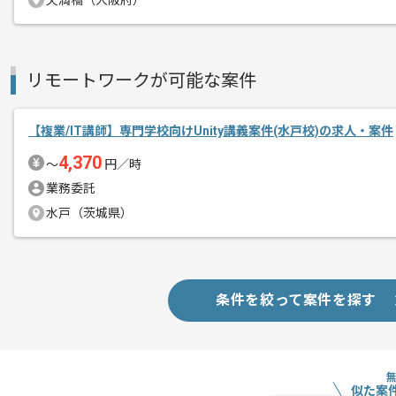
天満橋（大阪府）
リモートワークが可能な案件
【複業/IT講師】専門学校向けUnity講義案件(水戸校)の求人・案件
4,370
〜
円／時
業務委託
水戸（茨城県）
条件を絞って案件を探す
似た案