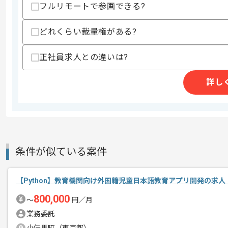
・Djangoフレームワークを用いたWeb
フルリモートで参画できる?
・Google App Engineをインフラ
・Pythonを用いた業務アプリ開発経験
どれくらい裁量権がある?
・AngularJS、もしくはそれに類するJSフレ
スキルに不安がある方へ
正社員求人との違いは?
上記に似た経験やスキルをお持ちであれば申
詳し
精算条件
有
精算・お支払い
精算基準時間
140時間〜180時間
支払いサイト
15日
条件が似ている案件
【Python】教育機関向け外国籍児童日本語教育アプリ開発の求人
商談回数
1回
その他募集要項
800,000
募集人数
1人
〜
円／月
業務委託
作業開始日
2017/05/01