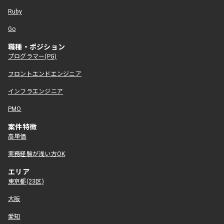
Ruby
Go
職種・ポジション
プログラマー(PG)
フロントエンドエンジニア
インフラエンジニア
PMO
案件特徴
高単価
実務経験が浅い方OK
エリア
東京都(23区)
大阪
愛知