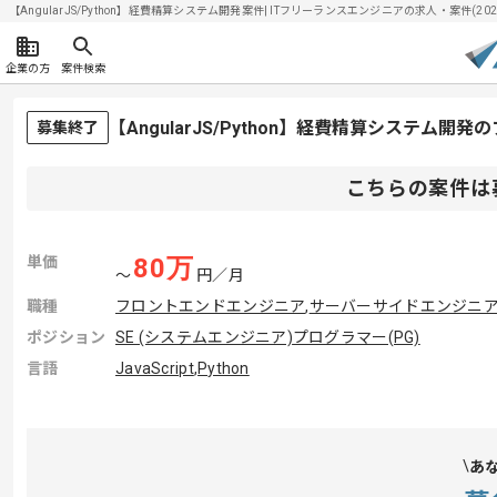
【AngularJS/Python】経費精算システム開発案件| ITフリーランスエンジニアの求人・案件(2026
企業の方
案件検索
【AngularJS/Python】経費精算システム
募集終了
こちらの案件は
単価
80
万
〜
円／月
職種
フロントエンドエンジニア
,
サーバーサイドエンジニ
ポジション
SE (システムエンジニア)
プログラマー(PG)
言語
JavaScript
,
Python
あ