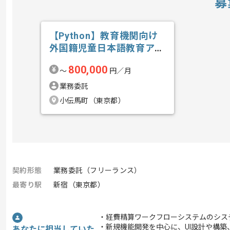
募
【Python】教育機関向け
外国籍児童日本語教育アプ
リ開発の求人・案件
800,000
〜
円／月
業務委託
小伝馬町（東京都）
契約形態
業務委託（フリーランス）
最寄り駅
新宿（東京都）
・経費精算ワークフローシステムのシス
・新規機能開発を中心に、UI設計や構
あなたに担当していた