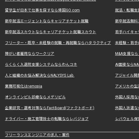
留学生が日本で仕事を探すなら帰国GO.com
就活・転職支
新卒就活エージェントならキャリアチケット就職
新卒就活無料
新卒就活スカウトならキャリアチケット就職スカウト
若手ハイキャ
フリーター・既卒・未経験の就職・再就職ならハタラクティブ
未経験・若手
障がい者雇用ならワークリア
M&A支援な
らくらく入退院支援システムならわんコネ
AI面接ならNAL
人と組織のお悩み解決ならNALYSYS Lab.
アジャイル開発なら
業務可視化はremopia
アメリカの生活
オンラインピル診療ならメデリピル
外国人採用ならLe
企業研究・選考対策ならFactBoard(ファクトボード)
外国人派遣なら
ドライバー・施工管理技士の転職ならレバジョブ
レバウェル保
フリーランスエンジニアの求人・案件