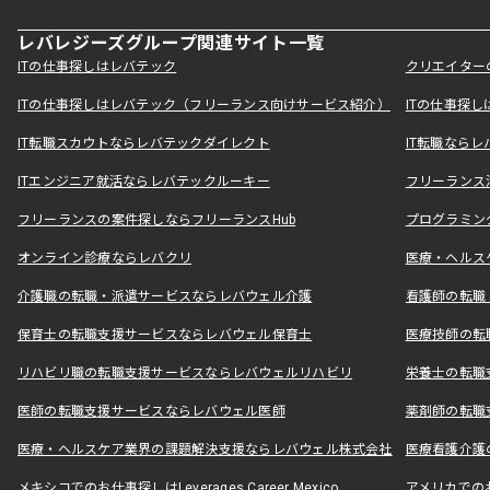
レバレジーズグループ関連サイト一覧
ITの仕事探しはレバテック
クリエイター
ITの仕事探しはレバテック（フリーランス向けサービス紹介）
ITの仕事探
IT転職スカウトならレバテックダイレクト
IT転職なら
ITエンジニア就活ならレバテックルーキー
フリーランス
フリーランスの案件探しならフリーランスHub
プログラミン
オンライン診療ならレバクリ
医療・ヘルス
介護職の転職・派遣サービスならレバウェル介護
看護師の転職
保育士の転職支援サービスならレバウェル保育士
医療技師の転
リハビリ職の転職支援サービスならレバウェルリハビリ
栄養士の転職
医師の転職支援サービスならレバウェル医師
薬剤師の転職
医療・ヘルスケア業界の課題解決支援ならレバウェル株式会社
医療看護介護の
メキシコでのお仕事探しはLeverages Career Mexico
アメリカでのお仕事