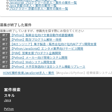
Javascript プログラマーの求人・案件の案件一覧
Java 京都の求人・案件の案件一覧
プログラマー 京都の求人・案件の案件一覧
募集が終了した案件
募集は終了していますが、参画先を探す際にお役立てください
【Python】製薬会社向け文書自動作成基盤構築
終了
【Python】既存プログラム解析・改修
終了
【AIエンジニア】菓子製造・販売会社向け社内AIアプリ開発支援
終了
【Python/JavaScript】エンタメ業界向けサービス開発
終了
【PdM】営業支援プロダクト企画開発
終了
【Python】メーカー向け現場システム開発
終了
【Python】Webシステム開発支援
終了
【Python】大手百貨店向け注文システム機能リプレース
終了
HOME
案件検索
JavaScript求人・案件
【AngularJS/Python】経費精算システ
案件検索
スキル
Java
Python