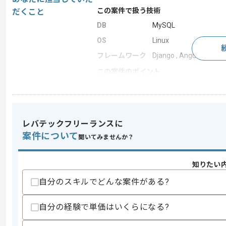
この案件で扱う技術
だくこと
DB
MySQL
OS
Linux
フレームワーク
Django , AngularJS
この案件のポイント
業務内容
新規開発
特徴
30代活躍中 , BtoB向
レバテックフリーランスに
案件について
聞いてみませんか？
求めるスキル
スキル
・新機能設計（要件定義）工程の経験
・スクリプト言語（PHP/Python/Ruby
知りたい
・なんらかのMVCフレームワークを用い
自分のスキルでどんな案件がある?
・リーダー又はサブリーダークラスで開
歓迎スキル
自分の経験で単価はいくらになる?
・BtoBクラウドサービスの開発経験
・BtoBサービスのUI/UX設計経験