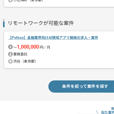
小伝馬町（東京都）
ユーザー数100万人超のソーシャルアプ
エージェントからのコ
BtoBtoC向けWebシステムの開発を担
リモートワークが可能な案件
メント
未経験分野についても積極的に挑戦し、
【Python】金融業界向けAI領域アプリ開発の求人・案件
より高い技術、よりよいサービスを追求
1,000,000
〜
円／月
業務委託
少人数チームでの開発となるので、周り
渋谷（東京都）
開発を進めることが得意な方によりマッ
条件を絞って案件を探す
似た案