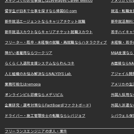
メキシコでのお仕事探しはLeverages Career Mexico
アメリカでのお仕事
留学生が日本で仕事を探すなら帰国GO.com
就活・転職支
新卒就活エージェントならキャリアチケット就職
新卒就活無料
新卒就活スカウトならキャリアチケット就職スカウト
若手ハイキャ
フリーター・既卒・未経験の就職・再就職ならハタラクティブ
未経験・若手
障がい者雇用ならワークリア
M&A支援な
らくらく入退院支援システムならわんコネ
AI面接ならNAL
人と組織のお悩み解決ならNALYSYS Lab.
アジャイル開発なら
業務可視化はremopia
アメリカの生活
オンラインピル診療ならメデリピル
外国人採用ならLe
企業研究・選考対策ならFactBoard(ファクトボード)
外国人派遣なら
ドライバー・施工管理技士の転職ならレバジョブ
レバウェル保
フリーランスエンジニアの求人・案件