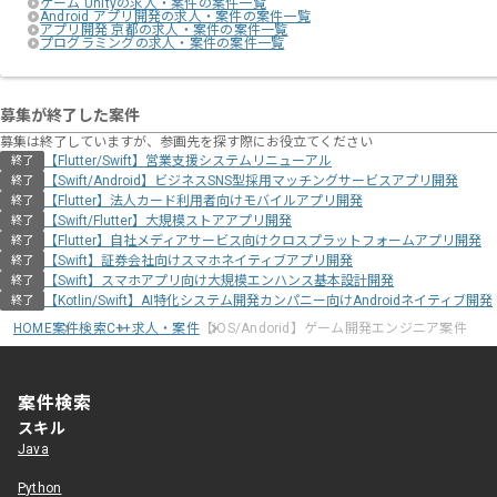
ゲーム Unityの求人・案件の案件一覧
Android アプリ開発の求人・案件の案件一覧
アプリ開発 京都の求人・案件の案件一覧
プログラミングの求人・案件の案件一覧
募集が終了した案件
募集は終了していますが、参画先を探す際にお役立てください
【Flutter/Swift】営業支援システムリニューアル
終了
【Swift/Android】ビジネスSNS型採用マッチングサービスアプリ開発
終了
【Flutter】法人カード利用者向けモバイルアプリ開発
終了
【Swift/Flutter】大規模ストアアプリ開発
終了
【Flutter】自社メディアサービス向けクロスプラットフォームアプリ開発
終了
【Swift】証券会社向けスマホネイティブアプリ開発
終了
【Swift】スマホアプリ向け大規模エンハンス基本設計開発
終了
【Kotlin/Swift】AI特化システム開発カンパニー向けAndroidネイティブ開発
終了
HOME
案件検索
C++求人・案件
【iOS/Andorid】ゲーム開発エンジニア案件
案件検索
スキル
Java
Python