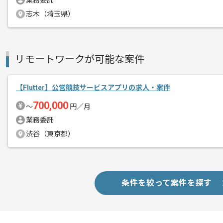
業務委託
メント
アプリでの開発経験を活かすことができ
志木（埼玉県）
複数案件を保有している企業ですので、
実績を積んでいただければ他案件へのス
リモートワークが可能な案件
新しいアイディアや技術を積極的に導入
【Flutter】公営競技サービスアプリの求人・案件
経験豊富なエンジニアと成長が出来る環
700,000
〜
円／月
業務委託
スキルアップされたい方、長期的に参画
渋谷（東京都）
条件を絞って案件を探す