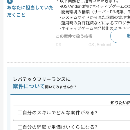
・以下業務をご担当いただきます。
-iOS/Andorid向けネイティブゲーム
あなたに担当していた
-開発環境の構築（サーバ・DB構築、
だくこと
-システムサイドから見た企画の実現性
-運用時の負荷軽減などによるプログラ
-ネイティブゲーム開発技術のスキルア
この案件で扱う技術
OS
iOS , Android
ゲームエンジン
Cocos2d-x , Unity , Unr
この案件のポイント
業界
ソーシャルゲーム
レバテックフリーランスに
業務内容
アプリ開発
案件について
聞いてみませんか？
担当領域/システ
スマートフォンアプリ
ム
特徴
参画実績あり , 20代活
知りたい
自分のスキルでどんな案件がある?
求めるスキル
自分の経験で単価はいくらになる?