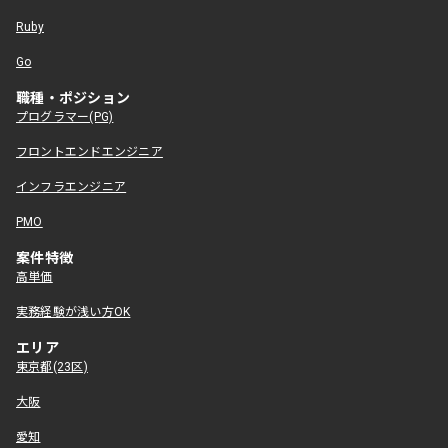
Ruby
Go
職種・ポジション
プログラマー(PG)
フロントエンドエンジニア
インフラエンジニア
PMO
案件特徴
高単価
実務経験が浅い方OK
エリア
東京都(23区)
大阪
愛知