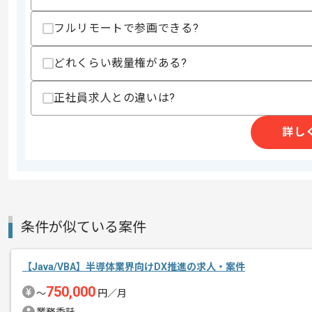
スキル
・スマートフォン向けコンテンツの開発
歓迎スキル
フルリモートで参画できる?
・Cocos2d-x(C++)を使用した開発実装
・Unity(C#)を使用した開発実装経験
どれくらい裁量権がある?
・iOS/Android向けネイティブゲーム
・Unreal Engineでのゲーム開発経験
正社員求人との違いは?
スキルに不安がある方へ
上記に似た経験やスキルをお持ちであれば申
詳し
商談回数
1回
その他募集要項
募集人数
1人
条件が似ている案件
作業開始日
2021/12/01
【Java/VBA】半導体業界向けDX推進の求人・案件
レバテック実績有の企業でございます。
750,000
〜
円／月
エージェントからのコ