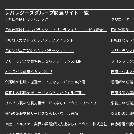
レバレジーズグループ関連サイト一覧
ITの仕事探しはレバテック
クリエイター
ITの仕事探しはレバテック（フリーランス向けサービス紹介）
ITの仕事探
IT転職スカウトならレバテックダイレクト
IT転職なら
ITエンジニア就活ならレバテックルーキー
フリーランス
フリーランスの案件探しならフリーランスHub
プログラミン
オンライン診療ならレバクリ
医療・ヘルス
介護職の転職・派遣サービスならレバウェル介護
看護師の転職
保育士の転職支援サービスならレバウェル保育士
医療技師の転
リハビリ職の転職支援サービスならレバウェルリハビリ
栄養士の転職
医師の転職支援サービスならレバウェル医師
薬剤師の転職
医療・ヘルスケア業界の課題解決支援ならレバウェル株式会社
医療看護介護の