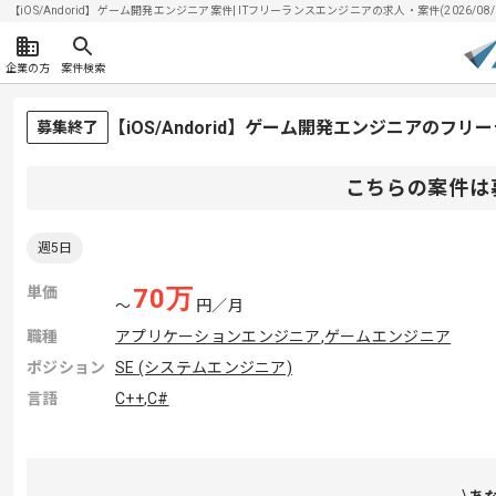
【iOS/Andorid】ゲーム開発エンジニア案件| ITフリーランスエンジニアの求人・案件(2026/08/
企業の方
案件検索
【iOS/Andorid】ゲーム開発エンジニアのフ
募集終了
こちらの案件は
週5日
単価
70
万
〜
円／月
職種
アプリケーションエンジニア
,
ゲームエンジニア
ポジション
SE (システムエンジニア)
言語
C++
,
C#