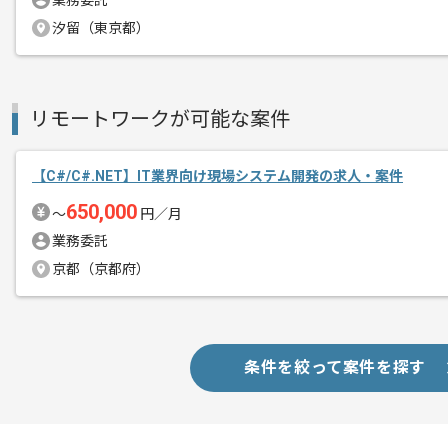
業務委託
新しいアイディアや技術を積極的に導入
汐留（東京都）
経験豊富なエンジニアと成長が出来る環
スキルアップされたい方、長期的に参画
リモートワークが可能な案件
【C#/C#.NET】IT業界向け現場システム開発の求人・案件
650,000
〜
円／月
業務委託
京都（京都府）
条件を絞って案件を探す