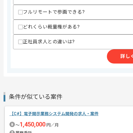
フルリモートで参画できる?
精算条件
有
精算・お支払い
精算基準時間
140時間〜180時間
どれくらい裁量権がある?
支払いサイト
15日
正社員求人との違いは?
詳し
商談回数
1回
その他募集要項
募集人数
2人
作業開始日
2021/12/01
条件が似ている案件
レバテック実績有の企業でございます。
エージェントからのコ
複数案件を保有している企業ですので、
【C#】電子開示業務システム開発の求人・案件
メント
実績を積んでいただければ他案件へのス
1,450,000
〜
円／月