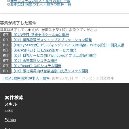
業務システムの求人・案件の案件一覧
基本設計 構築の求人・案件の案件一覧
募集が終了した案件
募集は終了していますが、参画先を探す際にお役立てください
【C#/WPF】営業支援ツール向け開発
終了
【C#】業務管理デスクトップアプリケーション開発
終了
【C#/Typescript】ビルディングデバイスDB構築における設計・開発支援
終了
【C#/ASP.NET】自社SaaS型サービス開発
終了
【C#】自社サービス向けWindowsアプリ上流設計開発
終了
【C#】販売管理システム開発
終了
【C#/React】CADシステム開発
終了
【C#】銀行業界向け営業店窓口支援システム開発
終了
HOME
案件検索
C#求人・案件
【C#/VB.NET】サーバシステム開発案件
案件検索
スキル
Java
Python