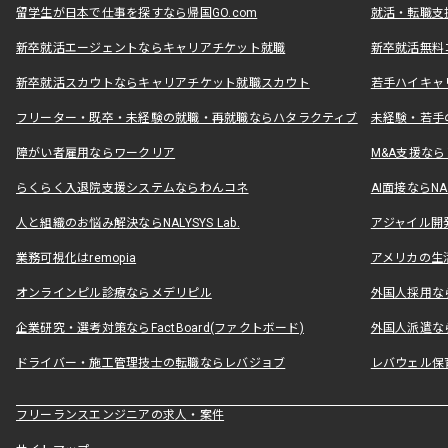
留学生が日本で仕事を探すなら帰国GO.com
就活・転職支
新卒就活エージェントならキャリアチケット就職
新卒就活無料
新卒就活スカウトならキャリアチケット就職スカウト
若手ハイキャ
フリーター・既卒・未経験の就職・再就職ならハタラクティブ
未経験・若手
障がい者雇用ならワークリア
M&A支援な
らくらく入退院支援システムならわんコネ
AI面接ならNAL
人と組織のお悩み解決ならNALYSYS Lab.
アジャイル開発なら
業務可視化はremopia
アメリカの生活
オンラインピル診療ならメデリピル
外国人採用ならLe
企業研究・選考対策ならFactBoard(ファクトボード)
外国人派遣なら
ドライバー・施工管理技士の転職ならレバジョブ
レバウェル保
フリーランスエンジニアの求人・案件