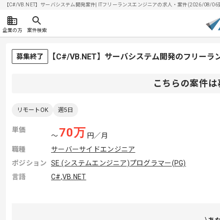
【C#/VB.NET】サーバシステム開発案件| ITフリーランスエンジニアの求人・案件(2026/08/06
企業の方
案件検索
【C#/VB.NET】サーバシステム開発のフリー
募集終了
こちらの案件は
リモートOK
週5日
単価
70
万
〜
円／月
職種
サーバーサイドエンジニア
ポジション
SE (システムエンジニア)
プログラマー(PG)
言語
C#
,
VB.NET