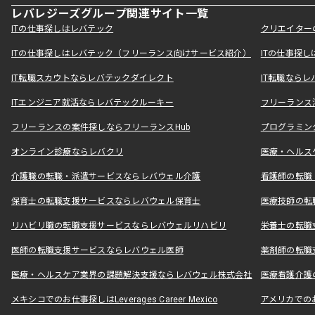
レバレジーズグループ関連サイト一覧
ITの仕事探しはレバテック
クリエイター
ITの仕事探しはレバテック（フリーランス向けサービス紹介）
ITの仕事探
IT転職スカウトならレバテックダイレクト
IT転職なら
ITエンジニア就活ならレバテックルーキー
フリーランス
フリーランスの案件探しならフリーランスHub
プログラミン
オンライン診療ならレバクリ
医療・ヘルス
介護職の転職・派遣サービスならレバウェル介護
看護師の転職
保育士の転職支援サービスならレバウェル保育士
医療技師の転
リハビリ職の転職支援サービスならレバウェルリハビリ
栄養士の転職
医師の転職支援サービスならレバウェル医師
薬剤師の転職
医療・ヘルスケア業界の課題解決支援ならレバウェル株式会社
医療看護介護の
メキシコでのお仕事探しはLeverages Career Mexico
アメリカでのお仕事