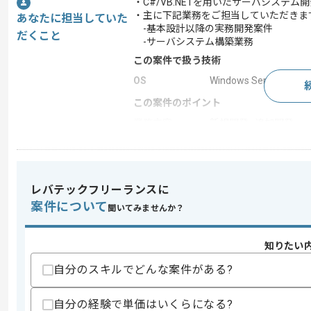
・C#/VB.NETを用いたサーバシステム
・主に下記業務をご担当していただきま
あなたに担当していた
-基本設計以降の実務開発案件
だくこと
-サーバシステム構築業務
この案件で扱う技術
OS
Windows Server
この案件のポイント
業務内容
新規開発 , 追加開発
担当領域/システ
基幹業務システム
ム
特徴
参画実績あり , 20代活
レバテックフリーランスに
案件について
聞いてみませんか？
求めるスキル
スキル
知りたい
・C#又はVB.NETを用いたシステム実務
自分のスキルでどんな案件がある?
スキルに不安がある方へ
上記に似た経験やスキルをお持ちであれば申
自分の経験で単価はいくらになる?