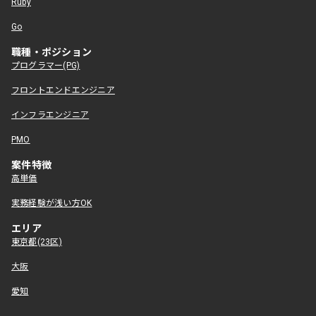
Ruby
Go
職種・ポジション
プログラマー(PG)
フロントエンドエンジニア
インフラエンジニア
PMO
案件特徴
高単価
実務経験が浅い方OK
エリア
東京都(23区)
大阪
愛知