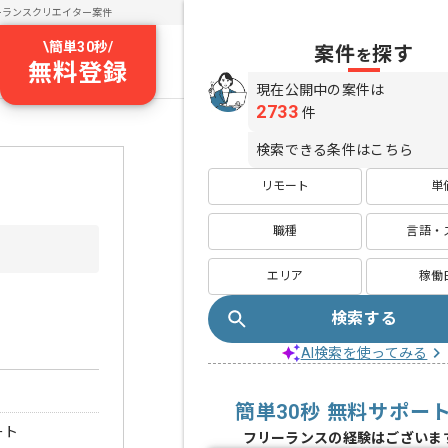
ーランスクリエイター案件
\
簡単30秒
/
案件
探す
を
無料登録
現在公開中の案件は
2733
件
検索できる条件はこちら
リモート
単
職種
言語・
エリア
稼働
検索する
AI検索を使ってみる
簡単30秒 無料サポー
ート
フリーランスの経験はございま