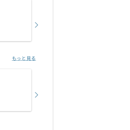
【PHP/Go】複数システム横断開発案件 ※
850,000
〜
円／月
業務委託
六本木（東京都）
もっと見る
【PHP/Java】保険業界向けWebシステム
700,000
〜
円／月
業務委託
神谷町（東京都）