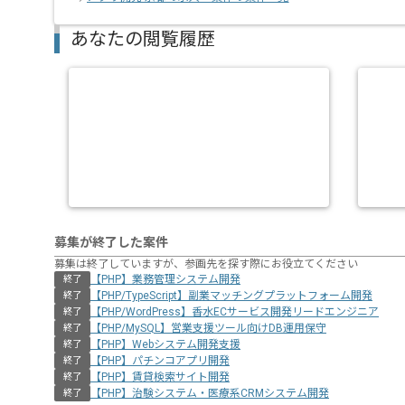
あなたの閲覧履歴
募集が終了した案件
募集は終了していますが、参画先を探す際にお役立てください
【PHP】業務管理システム開発
終了
【PHP/TypeScript】副業マッチングプラットフォーム開発
終了
【PHP/WordPress】香水ECサービス開発リードエンジニア
終了
【PHP/MySQL】営業支援ツール向けDB運用保守
終了
【PHP】Webシステム開発支援
終了
【PHP】パチンコアプリ開発
終了
【PHP】賃貸検索サイト開発
終了
【PHP】治験システム・医療系CRMシステム開発
終了