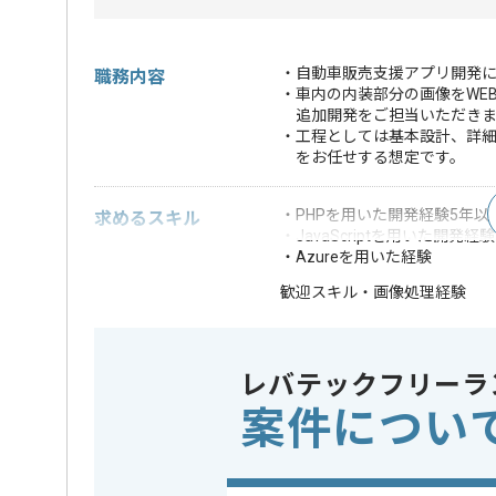
・自動車販売支援アプリ開発に
職務内容
・車内の内装部分の画像をWE
追加開発をご担当いただきま
・工程としては基本設計、詳
をお任せする想定です。
・PHPを用いた開発経験5年以
求めるスキル
・JavaScriptを用いた開発経
・Azureを用いた経験
・画像処理経験
歓迎スキル
※上記に似た経験やスキルをお持ち
レバテックフリーラ
業務内容
追加開発
この案件のポイント
担当領域/システム
Webサイ
案件につい
特徴
参画実績あ