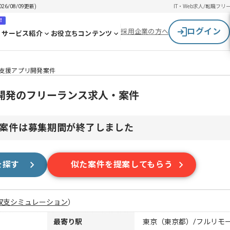
/08/09更新)
IT・Web求人/転職
フリ
！
ログイン
採用企業の方へ
サービス紹介
お役立ちコンテンツ
売支援アプリ開発案件
リ開発のフリーランス求人・案件
案件は募集期間が終了しました
を探す
似た案件を提案してもらう
収支シミュレーション
）
最寄り駅
東京（東京都）/フルリモ