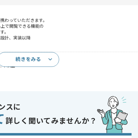
携わっていただきます。
B上で閲覧できる機能の
す。
細設計、実装以降
続きをみる
上
験5年以上
であれば申し込み可能なケースもございます！まずはお気軽にご相談ください！
ンスに
ト
て
詳しく聞いてみませんか？
り , 長期プロジェクト