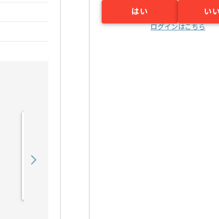
はい
い
ログインはこちら
【PHP/Go】複数システム
横断開発案件 ※アダルト
含むの求人・案件
850,000
〜
円／月
業務委託
六本木（東京都）