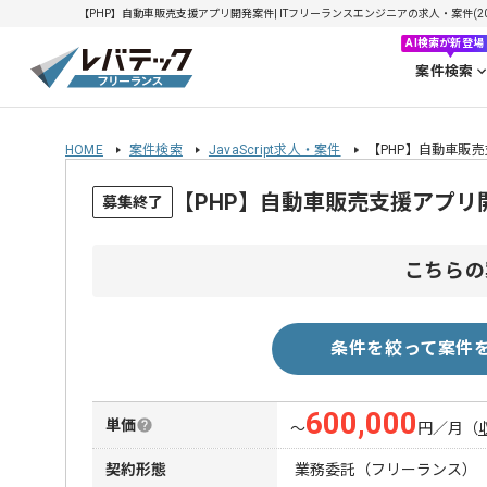
【PHP】自動車販売支援アプリ開発案件| ITフリーランスエンジニアの求人・案件(2026
AI検索が新登場
案件検索
HOME
案件検索
JavaScript求人・案件
【PHP】自動車販
【PHP】自動車販売支援アプ
募集終了
こちらの
条件を絞って案件
600,000
単価
〜
円／月
（
契約形態
業務委託（フリーランス）