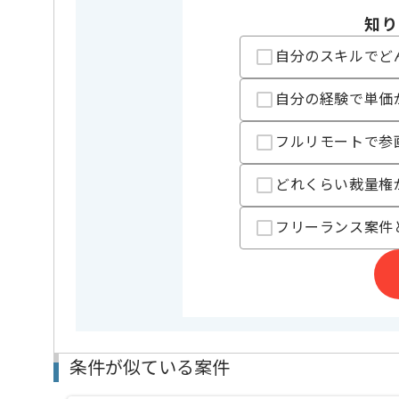
精算条件
有
精算・お支払い
知り
精算基準時間
140時間
支払いサイト
15日
自分のスキルでど
自分の経験で単価
担当者より
フルリモートで参
レバテック実績あり企業での案件です。
コロナ禍の中においても堅調に伸びている生活インフ
案件も潤沢にあるため、長期での参画が可能です。
どれくらい裁量権
フリーランス案件
条件が似ている案件