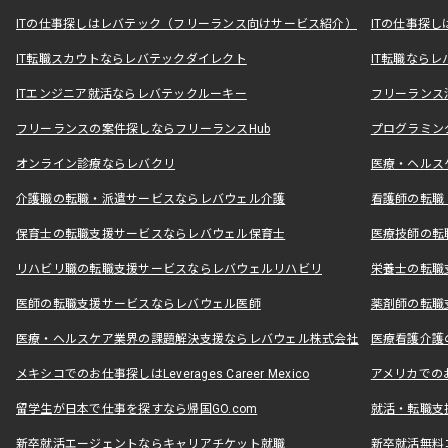
ITの仕事探しはレバテック（フリーランス向けサービス紹介）
ITの仕事探
IT転職スカウトならレバテックダイレクト
IT転職なら
ITエンジニア就活ならレバテックルーキー
フリーランス
フリーランスの案件探しならフリーランスHub
プログラミン
オンライン診療ならレバクリ
医療・ヘルス
介護職の転職・派遣サービスならレバウェル介護
看護師の転職
保育士の転職支援サービスならレバウェル保育士
医療技師の転
リハビリ職の転職支援サービスならレバウェルリハビリ
栄養士の転職
医師の転職支援サービスならレバウェル医師
薬剤師の転職
医療・ヘルスケア業界の課題解決支援ならレバウェル株式会社
医療看護介護の
メキシコでのお仕事探しはLeverages Career Mexico
アメリカでのお仕事
留学生が日本で仕事を探すなら帰国GO.com
就活・転職支
新卒就活エージェントならキャリアチケット就職
新卒就活無料