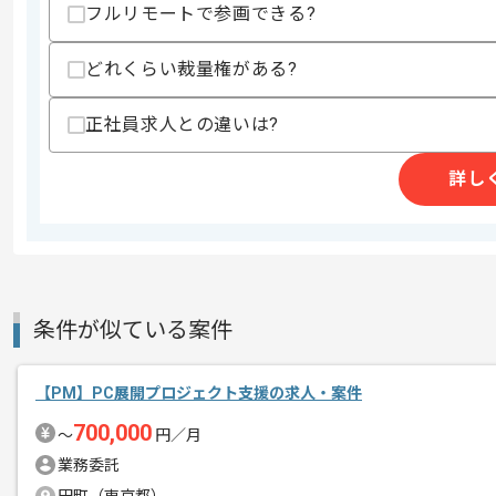
フルリモートで参画できる?
精算条件
有
どれくらい裁量権がある?
精算・お支払い
精算基準時間
140時間〜180時間
支払いサイト
15日
正社員求人との違いは?
詳し
商談回数
1回
その他募集要項
募集人数
1人
作業開始日
2022/02/01
条件が似ている案件
企業のマーケティング支援を行っている
エージェントからのコ
【PM】PC展開プロジェクト支援の求人・案件
メント
700,000
事業会社やSaaS系企業での経験がある
〜
円／月
業務委託