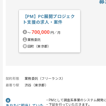
募
【PM】PC展開プロジェク
ト支援の求人・案件
700,000
〜
円／月
業務委託
田町（東京都）
契約形態
業務委託（フリーランス）
最寄り駅
渋谷（東京都）
・PMとして調査系事業のシステム開発
・下記を行っていただきます｡
あなたに担当していた