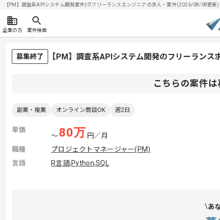
【PM】調査系APIシステム開発案件| ITフリーランスエンジニアの求人・案件(2026/08/08更新)
企業の方
案件検索
【PM】調査系APIシステム開発のフリーランス
募集終了
こちらの案件は
副業・複業
オンライン商談OK
週2日
単価
80
万
〜
円／月
職種
プロジェクトマネージャー(PM)
言語
R言語
,
Python
,
SQL
あ