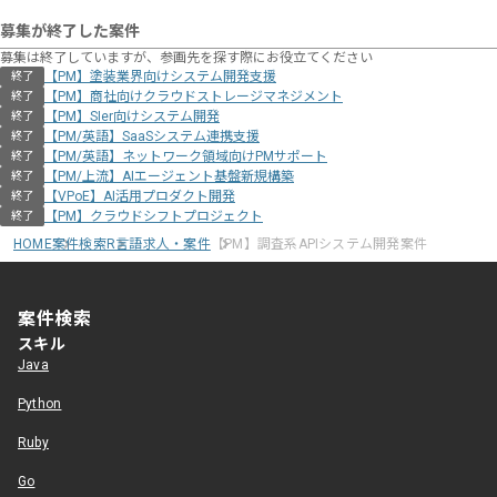
募集が終了した案件
募集は終了していますが、参画先を探す際にお役立てください
【PM】塗装業界向けシステム開発支援
終了
【PM】商社向けクラウドストレージマネジメント
終了
【PM】SIer向けシステム開発
終了
【PM/英語】SaaSシステム連携支援
終了
【PM/英語】ネットワーク領域向けPMサポート
終了
【PM/上流】AIエージェント基盤新規構築
終了
【VPoE】AI活用プロダクト開発
終了
【PM】クラウドシフトプロジェクト
終了
HOME
案件検索
R言語求人・案件
【PM】調査系APIシステム開発案件
案件検索
スキル
Java
Python
Ruby
Go