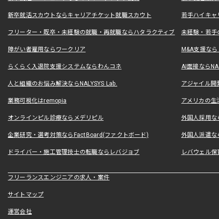
新卒就活スカウトならキャリアチケット就職スカウト
若手ハイキャ
フリーター・既卒・未経験の就職・再就職ならハタラクティブ
未経験・若手
障がい者雇用ならワークリア
M&A支援な
らくらく入退院支援システムならわんコネ
AI面接ならNAL
人と組織のお悩み解決ならNALYSYS Lab.
アジャイル開発なら
業務可視化はremopia
アメリカの生活
オンラインピル診療ならメデリピル
外国人採用ならLe
企業研究・選考対策ならFactBoard(ファクトボード)
外国人派遣なら
ドライバー・施工管理技士の転職ならレバジョブ
レバウェル保
フリーランスエンジニアの求人・案件
サイトマップ
運営会社