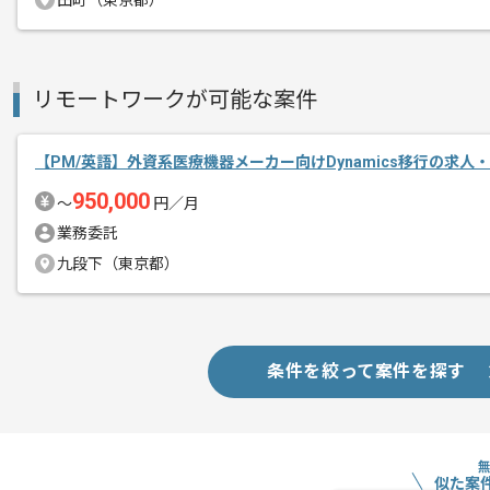
田町（東京都）
リモートワークが可能な案件
【PM/英語】外資系医療機器メーカー向けDynamics移行の求人
950,000
〜
円／月
業務委託
九段下（東京都）
条件を絞って案件を探す
似た案