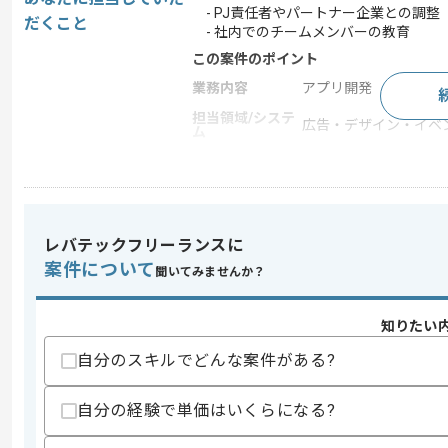
- PJ責任者やパートナー企業との調整
だくこと
- 社内でのチームメンバーの教育
この案件のポイント
業務内容
アプリ開発
担当領域/システ
広告・デザイン・イベ
ム
特徴
30代活躍中 , 長期プロ
求めるスキル
レバテックフリーランスに
スキル
・PMの経験2年程度
案件について
聞いてみませんか？
・最新の情報やスキルのアップデートを
歓迎スキル
知りたい
・SQL、R言語、Pythonの知識
自分のスキルでどんな案件がある?
スキルに不安がある方へ
上記に似た経験やスキルをお持ちであれば申
自分の経験で単価はいくらになる?