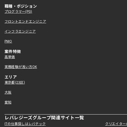
職種・ポジション
プログラマー(PG)
フロントエンドエンジニア
インフラエンジニア
PMO
案件特徴
高単価
実務経験が浅い方OK
エリア
東京都(23区)
大阪
愛知
レバレジーズグループ関連サイト一覧
ITの仕事探しはレバテック
クリエイター