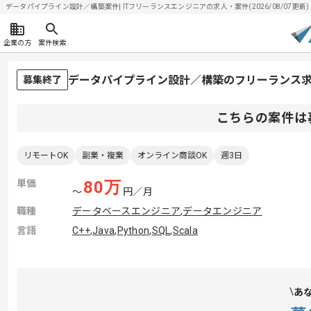
データパイプライン設計／構築案件| ITフリーランスエンジニアの求人・案件(2026/08/07更新)
企業の方
案件検索
データパイプライン設計／構築のフリーランス
募集終了
こちらの案件は
リモートOK
副業・複業
オンライン商談OK
週3日
単価
80
万
〜
円／月
職種
データベースエンジニア
,
データエンジニア
言語
C++
,
Java
,
Python
,
SQL
,
Scala
あ