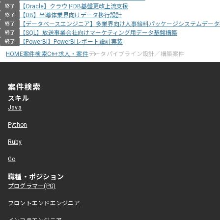
【Oracle】クラウドDB基盤更改上流支援
終了
【DB】半導体業界向けデータ移行設計
終了
【データベースエンジニア】多業界向け人事給料パッケージシステムデータ
終了
【SQL】放送事業会社向けマーケティング用データ基盤構築
終了
【PowerBI】PowerBIレポート設計実装
終了
HOME
案件検索
C++求人・案件
データパイプライン設計／構築案件
案件検索
スキル
Java
Python
Ruby
Go
職種・ポジション
プログラマー(PG)
フロントエンドエンジニア