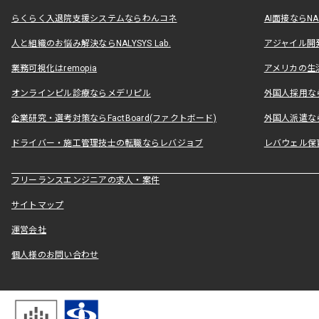
らくらく入退院支援システムならわんコネ
AI面接ならNAL
人と組織のお悩み解決ならNALYSYS Lab.
アジャイル開発なら
業務可視化はremopia
アメリカの生活
オンラインピル診療ならメデリピル
外国人採用ならLe
企業研究・選考対策ならFactBoard(ファクトボード)
外国人派遣なら
ドライバー・施工管理技士の転職ならレバジョブ
レバウェル保
フリーランスエンジニアの求人・案件
サイトマップ
運営会社
個人様のお問い合わせ