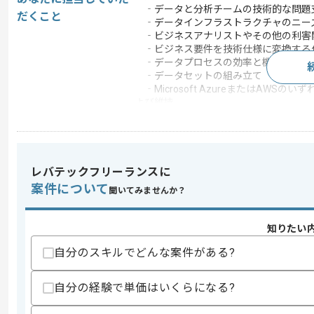
‐データと分析チームの技術的な問題
だくこと
‐データインフラストラクチャのニー
‐ビジネスアナリストやその他の利害
‐ビジネス要件を技術仕様に変換する
‐データプロセスの効率と機能の向上
‐データセットの組み立て
‐Microsoft AzureまたはA
よび維持
‐データソースからのデータの最適な
‐データ品質、データセキュリティ、
この案件で扱う技術
フレームワーク
Spark
レバテックフリーランスに
案件について
クラウド
Microsoft Azure , AWS
聞いてみませんか？
この案件のポイント
知りたい
業務内容
社内システム開発
自分のスキルでどんな案件がある?
20代活躍中 , 30代活躍
特徴
程の仕事 , シェアトッ
自分の経験で単価はいくらになる?