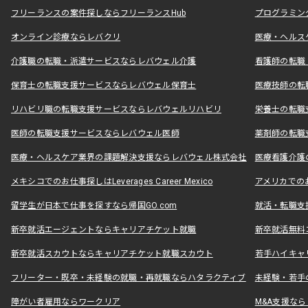
フリーランスの案件探しならフリーランスHub
プログラミン
オンライン診療ならレバクリ
医療・ヘルス
介護職の転職・派遣サービスならレバウェル介護
看護師の転職
保育士の転職支援サービスならレバウェル保育士
医療技師の転
リハビリ職の転職支援サービスならレバウェルリハビリ
栄養士の転職
医師の転職支援サービスならレバウェル医師
薬剤師の転職
医療・ヘルスケア業界の課題解決支援ならレバウェル株式会社
医療看護介護の
メキシコでのお仕事探しはLeverages Career Mexico
アメリカでのお仕事
留学生が日本で仕事を探すなら帰国GO.com
就活・転職支
新卒就活エージェントならキャリアチケット就職
新卒就活無料
新卒就活スカウトならキャリアチケット就職スカウト
若手ハイキャ
フリーター・既卒・未経験の就職・再就職ならハタラクティブ
未経験・若手
障がい者雇用ならワークリア
M&A支援な