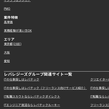
インフラエンジニア
PMO
案件特徴
高単価
実務経験が浅い方OK
エリア
東京都(23区)
大阪
愛知
レバレジーズグループ関連サイト一覧
ITの仕事探しはレバテック
クリエイター
ITの仕事探しはレバテック（フリーランス向けサービス紹介）
ITの仕事探
IT転職スカウトならレバテックダイレクト
IT転職なら
ITエンジニア就活ならレバテックルーキー
フリーランス