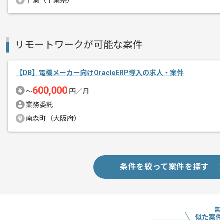
千葉（千葉県）
精算・お支払い
精算基準時間
140時間〜180時間
支払いサイト
15日
リモートワークが可能な案件
商談回数
1回
その他募集要項
【DB】電機メーカー向けOracleERP導入の求人・案件
募集人数
1人
600,000
〜
円／月
作業開始日
2022/03/29
業務委託
南森町（大阪府）
国際的に製薬関連の事業を展開しており
エージェントからのコ
上場企業が合併して設立した企業の案件
メント
条件を絞って案件を探す
ご自身のビジネススキルを活かしたい方
言語スキルを活かしてグローバルへ活躍
にお勧めです。
似た案