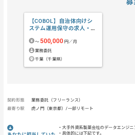
募
【COBOL】自治体向けシ
ステム運用保守の求人・案
件
500,000
〜
円／月
業務委託
千葉（千葉県）
契約形態
業務委託（フリーランス）
最寄り駅
虎ノ門（東京都）/一部リモート
・大手外資系製薬会社のデータエンジニ
・具体的には下記です。
あなたに担当していた