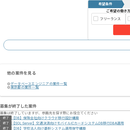
希望条件
複数の関係者との調整や原因分析が得意
ご希望の働き
フリーランス
基本的には一部リモートでの作業を見込
プロジェクトは長期を想定しており、
中長期的に腰をすえての
参画を希望される方にはお勧めの案件と
他の案件を見る
データベースエンジニアの案件一覧
東京都の案件一覧
募集が終了した案件
募集は終了していますが、参画先を探す際にお役立てください
【DB】保険会社向けクラウド移行設計構築
終了
【SQL Server】交通決済向けモバイルICカードシステムDB移行DBA運用
終了
【DB】学校法人向け基幹システム運用保守構築
終了