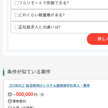
求めるスキル
フルリモートで参画できる?
スキル
・ビジネスレベルの英語リーディング、
・自動データパイプラインおよびETLワ
どれくらい裁量権がある?
・クラウドプロバイダー用いたクラウド
・リレーショナルデータベースに関する
・SQLまたはNoSQLデータベースに関す
正社員求人との違いは?
・Hadoop、Spark、Kafkaに関す
・データとプロセスの根本原因分析経験
詳し
歓迎スキル
・プレゼンテーションのスキル
・利害関係者管理スキル
・製薬業界、顧客分析、CRM、デジタ
・Scala、Python、Java、C+
知識
条件が似ている案件
スキルに不安がある方へ
上記に似た経験やスキルをお持ちであれば申
【COBOL】自治体向けシステム運用保守の求人・案件
500,000
〜
円／月
業務委託
精算条件
有