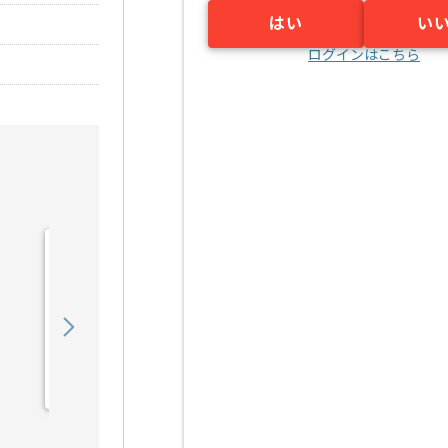
はい
い
ログインはこちら
【クラウド】官公庁向けク
ラウドサービス構築の求
人・案件
550,000
〜
円／月
業務委託
恵比寿（東京都）