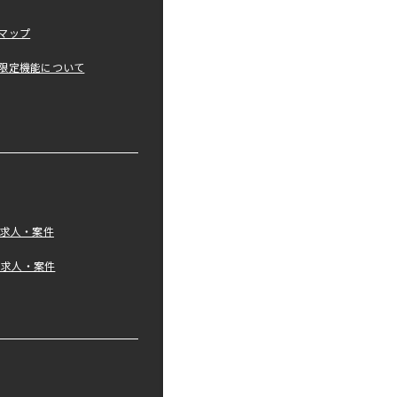
マップ
限定機能について
の求人・案件
tの求人・案件