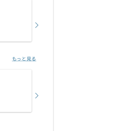
【クラウド】官公庁向けクラウドサービス構
550,000
〜
円／月
業務委託
恵比寿（東京都）
もっと見る
【OCI/Hyper-V】IT企業向け共通基盤IaC
800,000
〜
円／月
業務委託
川崎（神奈川県）