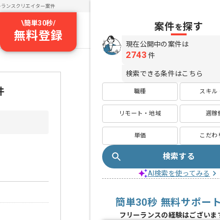
ーランスクリエイター案件
\
簡単30秒
/
案件
探す
を
無料登録
現在公開中の案件は
2743
件
検索できる条件はこちら
件
職種
スキル
リモート・地域
週稼
単価
こだわ
検索する
AI検索を使ってみる
簡単30秒 無料サポー
フリーランスの経験はございま