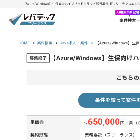
【Azure/Windows】生保向けハイブリッドクラウド移行案件| ITフリーランスエンジニ
AI検索が新登場
案件検索
HOME
案件検索
Java求人・案件
【Azure/Window
【Azure/Windows】生
募集終了
こちらの
条件を絞って案件
650,000
単価
〜
円／月
（
契約形態
業務委託（フリーランス）