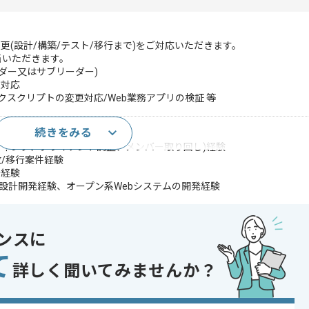
(設計/構築/テスト/移行まで)をご対応いただきます。
担当いただきます。
ーダー又はサブリーダー)
更対応
sタスクスクリプトの変更対応/Web業務アプリの検証 等
続きをみる
ーディング、クライアント調整、メンバー取り回し)経験
改/移行案件経験
発経験
の設計開発経験、オープン系Webシステムの開発経験
等の経験
asやクラウド環境へ移行した経験
ンスに
ADC、WindowsDefender、JP1、KMS、SCCM、Apache、Tomcat、
て
pExecの設計構築経験
詳しく聞いてみませんか？
bat経験
であれば申し込み可能なケースもございます！まずはお気軽にご相談ください！