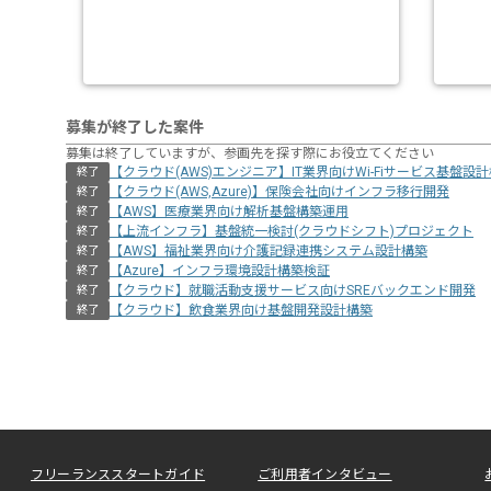
募集が終了した案件
募集は終了していますが、参画先を探す際にお役立てください
【クラウド(AWS)エンジニア】IT業界向けWi-Fiサービス基盤設
終了
【クラウド(AWS,Azure)】保険会社向けインフラ移行開発
終了
【AWS】医療業界向け解析基盤構築運用
終了
【上流インフラ】基盤統一検討(クラウドシフト)プロジェクト
終了
【AWS】福祉業界向け介護記録連携システム設計構築
終了
【Azure】インフラ環境設計構築検証
終了
【クラウド】就職活動支援サービス向けSREバックエンド開発
終了
【クラウド】飲食業界向け基盤開発設計構築
終了
フリーランススタートガイド
ご利用者インタビュー