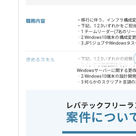
・移行に伴う、インフラ構成変更
職務内容
・下記、1.2.3いずれかをご
‐1.チームリーダー(7名のリ
‐2.Windows10端末の構成変
‐3.JP1ジョブやWindow
・下記、1.2.3いずれかの経験
求めるスキル
‐1.インフラ開発案件の(リ
Windowsサーバーに関する更
‐2.Windows10端末の設計開
‐3.何らかのスクリプト言語
JP1ジョブを扱った経験
調査やクライアントへの説明
・仮想マシンをIa
レバテックフリーラ
・AD、AzureAD、A
歓迎スキル
案件につい
Oracle、backu
・Javaアプリ開発、
※上記に似た経験やスキルをお持ち