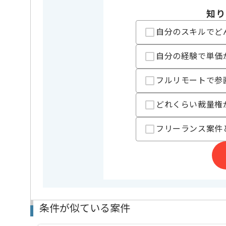
DB
Oracle
この案件で扱う技術
知り
OS
Windows 
自分のスキルでど
クラウド
Microsoft
アプリケーション
自分の経験で単価
Tomcat
サーバー
Webサーバー
Apache
フルリモートで参
開発ツール
JP1
どれくらい裁量権
担当者より
フリーランス案件
レバテック実績有の企業でございます。
オンプレミス環境にあるWindowサーバーをハイブリッドク
環境へ移行する案件に携わっていただきます。
インフラ構成の設計から移行までの実務経験がある方
条件が似ている案件