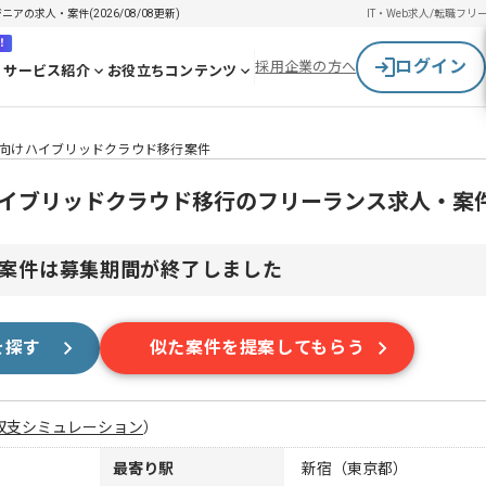
アの求人・案件(2026/08/08更新)
IT・Web求人/転職
フリ
！
ログイン
採用企業の方へ
サービス紹介
お役立ちコンテンツ
s】生保向けハイブリッドクラウド移行案件
保向けハイブリッドクラウド移行のフリーランス求人・案
案件は募集期間が終了しました
を探す
似た案件を提案してもらう
収支シミュレーション
）
最寄り駅
新宿（東京都）