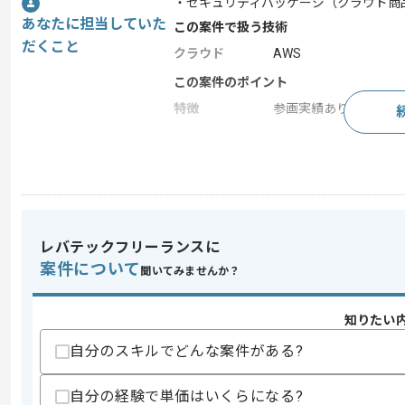
・セキュリティパッケージ（クラウド商
あなたに担当していた
この案件で扱う技術
だくこと
クラウド
AWS
この案件のポイント
特徴
参画実績あり , 長期プ
求めるスキル
スキル
・AWSのサービスを使用したシステム調
・関数型プログラミング経験
レバテックフリーランスに
歓迎スキル
案件について
聞いてみませんか？
・Scalaを用いた開発経験
スキルに不安がある方へ
知りたい
上記に似た経験やスキルをお持ちであれば申
自分のスキルでどんな案件がある?
自分の経験で単価はいくらになる?