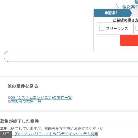
似た案
希望条件
ご希望の働き
フリーランス
他の案件を見る
SE (システムエンジニア)の案件一覧
大阪府の案件一覧
募集が終了した案件
募集は終了していますが、参画先を探す際にお役立てください
【Scala/フルリモート】WEBデザインシステム開発
終了