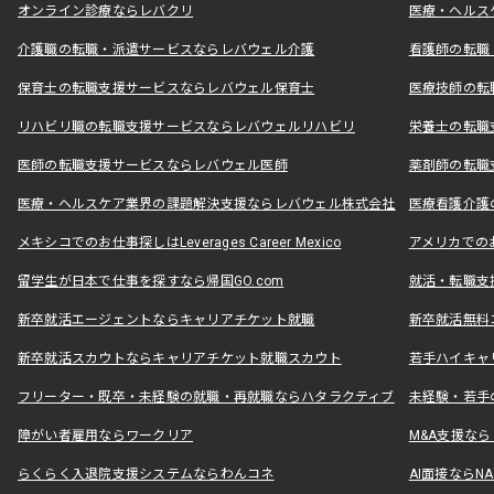
オンライン診療ならレバクリ
医療・ヘルス
介護職の転職・派遣サービスならレバウェル介護
看護師の転職
保育士の転職支援サービスならレバウェル保育士
医療技師の転
リハビリ職の転職支援サービスならレバウェルリハビリ
栄養士の転職
医師の転職支援サービスならレバウェル医師
薬剤師の転職
医療・ヘルスケア業界の課題解決支援ならレバウェル株式会社
医療看護介護の
メキシコでのお仕事探しはLeverages Career Mexico
アメリカでのお仕事
留学生が日本で仕事を探すなら帰国GO.com
就活・転職支
新卒就活エージェントならキャリアチケット就職
新卒就活無料
新卒就活スカウトならキャリアチケット就職スカウト
若手ハイキャ
フリーター・既卒・未経験の就職・再就職ならハタラクティブ
未経験・若手
障がい者雇用ならワークリア
M&A支援な
らくらく入退院支援システムならわんコネ
AI面接ならNAL