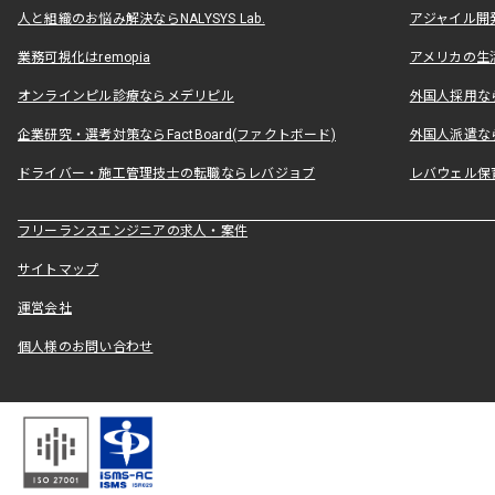
人と組織のお悩み解決ならNALYSYS Lab.
アジャイル開発なら
業務可視化はremopia
アメリカの生活
オンラインピル診療ならメデリピル
外国人採用ならLe
企業研究・選考対策ならFactBoard(ファクトボード)
外国人派遣なら
ドライバー・施工管理技士の転職ならレバジョブ
レバウェル保
フリーランスエンジニアの求人・案件
サイトマップ
運営会社
個人様のお問い合わせ