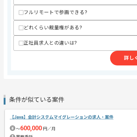
精算条件
有
精算・お支払い
精算基準時間
140時間〜180時間
フルリモートで参画できる?
支払いサイト
15日
どれくらい裁量権がある?
正社員求人との違いは?
商談回数
2回
その他募集要項
募集人数
1人
詳し
作業開始日
2022/06/01
こちらはフルリモートが可能な長期案件
エージェントからのコ
条件が似ている案件
メント
フルリモートや長期案件をご希望の方、
【Java】会計システムマイグレーションの求人・案件
600,000
〜
円／月