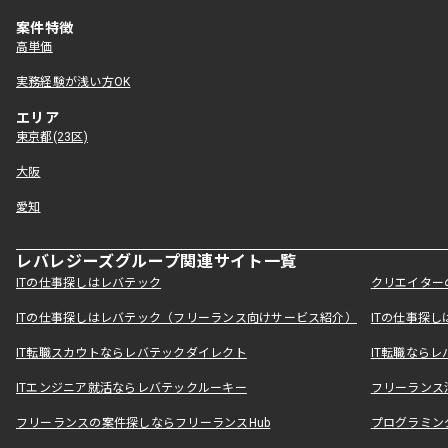
案件特徴
高単価
実務経験が浅い方OK
エリア
東京都(23区)
大阪
愛知
レバレジーズグループ関連サイト一覧
ITの仕事探しはレバテック
クリエイター
ITの仕事探しはレバテック（フリーランス向けサービス紹介）
ITの仕事探
IT転職スカウトならレバテックダイレクト
IT転職なら
ITエンジニア就活ならレバテックルーキー
フリーランス
フリーランスの案件探しならフリーランスHub
プログラミン