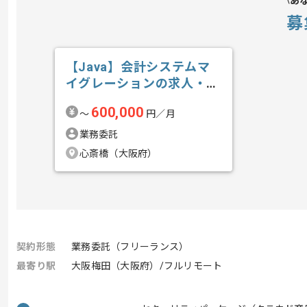
あ
募
【Java】会計システムマ
イグレーションの求人・案
件
600,000
〜
円／月
業務委託
心斎橋（大阪府）
契約形態
業務委託（フリーランス）
最寄り駅
大阪梅田（大阪府）/フルリモート