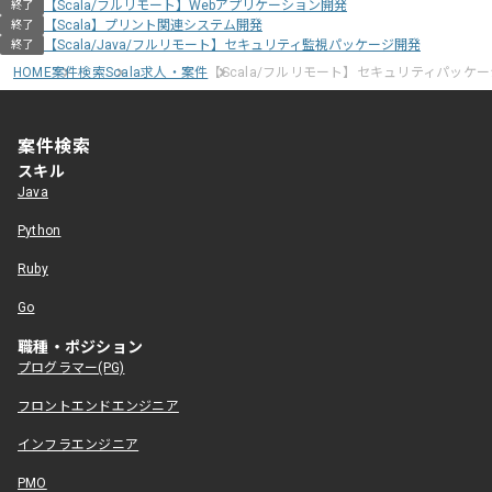
【Scala/フルリモート】Webアプリケーション開発
終了
【Scala】プリント関連システム開発
終了
【Scala/Java/フルリモート】セキュリティ監視パッケージ開発
終了
HOME
案件検索
Scala求人・案件
【Scala/フルリモート】セキュリティパッケ
案件検索
スキル
Java
Python
Ruby
Go
職種・ポジション
プログラマー(PG)
フロントエンドエンジニア
インフラエンジニア
PMO