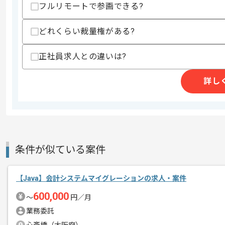
・AWSでの構築経験
フルリモートで参画できる?
・Dockerの経験
・MySQLを用いた経験
どれくらい裁量権がある?
スキルに不安がある方へ
上記に似た経験やスキルをお持ちであれば申
正社員求人との違いは?
詳し
精算条件
有
精算・お支払い
精算基準時間
140時間〜180時間
支払いサイト
15日
条件が似ている案件
商談回数
1回
【Java】会計システムマイグレーションの求人・案件
その他募集要項
募集人数
1人
600,000
〜
円／月
作業開始日
2022/08/01
業務委託