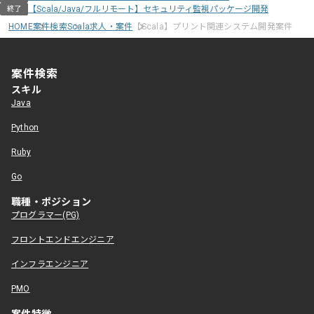
【Scala/Java/フルリモート】セキュリティ監視パッケージ開発
終了
HOME
案件検索
Scala求人・案件
【Scala】プリント関連システム開発案件
案件検索
スキル
Java
Python
Ruby
Go
職種・ポジション
プログラマー(PG)
フロントエンドエンジニア
インフラエンジニア
PMO