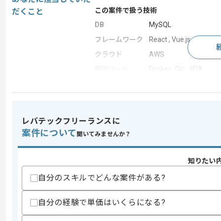
この案件で扱う技術
だくこと
DB
MySQL
フレームワーク
React , Vue.js
クラウド
AWS
開発ツール
Docker , Git , JIRA
この案件のポイント
業務内容
追加開発
担当領域/システ
クラウドサービス
レバテックフリーランスに
ム
案件について
聞いてみませんか？
特徴
新技術に積極的 , ベンチ
知りたい
求めるスキル
自分のスキルでどんな案件がある?
スキル
・Scalaを用いた開発経験2年以上
自分の経験で単価はいくらになる?
歓迎スキル
・TypeScriptを用いた開発経験