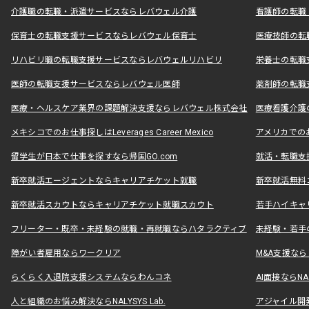
介護職の転職・派遣サービスならレバウェル介護
看護師の転職
保育士の転職支援サービスならレバウェル保育士
医療技師の転
リハビリ職の転職支援サービスならレバウェルリハビリ
栄養士の転職
医師の転職支援サービスならレバウェル医師
薬剤師の転職
医療・ヘルスケア業界の課題解決支援ならレバウェル株式会社
医療看護介護の
メキシコでのお仕事探しはLeverages Career Mexico
アメリカでのお仕事
留学生が日本で仕事を探すなら帰国GO.com
就活・転職支
新卒就活エージェントならキャリアチケット就職
新卒就活無料
新卒就活スカウトならキャリアチケット就職スカウト
若手ハイキャ
フリーター・既卒・未経験の就職・再就職ならハタラクティブ
未経験・若手
障がい者雇用ならワークリア
M&A支援な
らくらく入退院支援システムならわんコネ
AI面接ならNAL
人と組織のお悩み解決ならNALYSYS Lab.
アジャイル開発なら