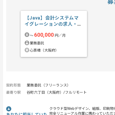
募
【Java】会計システムマ
イグレーションの求人・案
件
600,000
〜
円／月
業務委託
心斎橋（大阪府）
契約形態
業務委託（フリーランス）
最寄り駅
谷町六丁目（大阪府）/フルリモート
クラウド型Webデザイン、組版、印刷
完全リニューアル作業に携わっていただ
あなたに担当していた