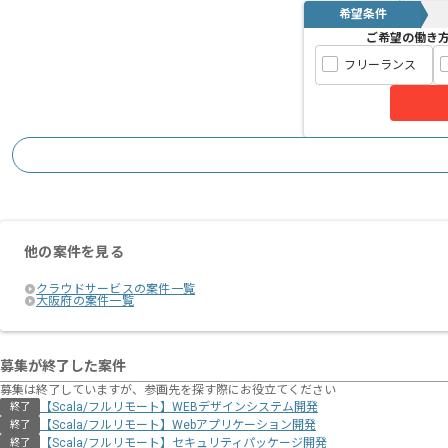
希望条件
ご希望の働き
フリーランス
他の案件を見る
クラウドサービスの案件一覧
大阪府の案件一覧
募集が終了した案件
募集は終了していますが、参画先を探す際にお役立てください
【Scala/フルリモート】WEBデザインシステム開発
終了
【Scala/フルリモート】Webアプリケーション開発
終了
【Scala/フルリモート】セキュリティパッケージ開発
終了