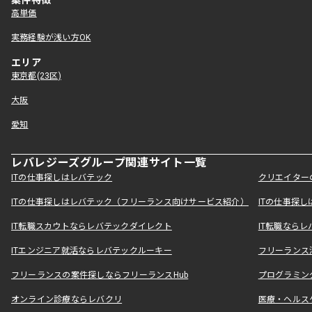
案件特徴
高単価
実務経験が浅い方OK
エリア
東京都(23区)
大阪
愛知
レバレジーズグループ関連サイト一覧
ITの仕事探しはレバテック
クリエイター
ITの仕事探しはレバテック（フリーランス向けサービス紹介）
ITの仕事探
IT転職スカウトならレバテックダイレクト
IT転職なら
ITエンジニア就活ならレバテックルーキー
フリーランス
フリーランスの案件探しならフリーランスHub
プログラミン
オンライン診療ならレバクリ
医療・ヘルス