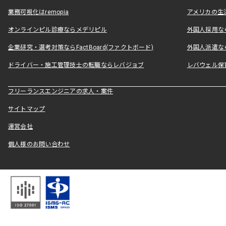
業務可視化はremopia
アメリカの生活
オンラインピル診療ならメデリピル
外国人採用ならLe
企業研究・選考対策ならFactBoard(ファクトボード)
外国人派遣なら
ドライバー・施工管理技士の転職ならレバジョブ
レバウェル保
フリーランスエンジニアの求人・案件
サイトマップ
運営会社
個人様のお問い合わせ