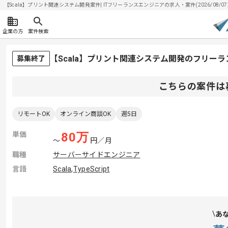
【Scala】プリント関連システム開発案件| ITフリーランスエンジニアの求人・案件(2026/08/07
企業の方
案件検索
【Scala】プリント関連システム開発のフリー
募集終了
こちらの案件は
リモートOK
オンライン商談OK
週5日
単価
80
万
〜
円／月
職種
サーバーサイドエンジニア
言語
Scala
,
TypeScript
あ