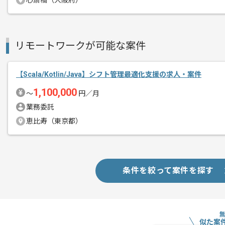
心斎橋（大阪府）
オンデマンド印刷やEC、オフィスサービ
エージェントからのコ
新技術を積極的に取り入れているため、
メント
リモートワークが可能な案件
フルリモートで作業可能です。
【Scala/Kotlin/Java】シフト管理最適化支援の求人・案件
1,100,000
〜
円／月
業務委託
恵比寿（東京都）
条件を絞って案件を探す
似た案