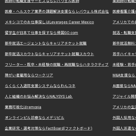
医師の転職支援サービスならレバウェル医師
薬剤師の転職
医療・ヘルスケア業界の課題解決支援ならレバウェル株式会社
医療看護介護の
メキシコでのお仕事探しはLeverages Career Mexico
アメリカでのお仕事
留学生が日本で仕事を探すなら帰国GO.com
就活・転職支
新卒就活エージェントならキャリアチケット就職
新卒就活無料
新卒就活スカウトならキャリアチケット就職スカウト
若手ハイキャ
フリーター・既卒・未経験の就職・再就職ならハタラクティブ
未経験・若手
障がい者雇用ならワークリア
M&A支援な
らくらく入退院支援システムならわんコネ
AI面接ならNAL
人と組織のお悩み解決ならNALYSYS Lab.
アジャイル開発なら
業務可視化はremopia
アメリカの生活
オンラインピル診療ならメデリピル
外国人採用ならLe
企業研究・選考対策ならFactBoard(ファクトボード)
外国人派遣なら