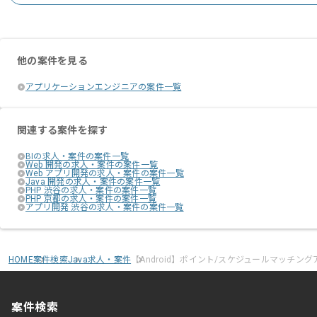
WebやMobileの豊富や経験と多用なネ
エージェントからのコ
広告事業にてサービスやソリューション
メント
他の案件を見る
事業拡大に伴い、メンバーを増員するこ
アプリケーションエンジニアの案件一覧
フラットな環境であるため、
良い施策があれば提案するなど能動的な
関連する案件を探す
BIの求人・案件の案件一覧
全員で面白いモノを生み出していこうと
Web 開発の求人・案件の案件一覧
Web アプリ開発の求人・案件の案件一覧
Java 開発の求人・案件の案件一覧
チームワークが非常に良く、
PHP 渋谷の求人・案件の案件一覧
PHP 京都の求人・案件の案件一覧
また、稼働が落ち着いているため環境も
アプリ開発 渋谷の求人・案件の案件一覧
幅広く経験したい方にオススメです。
HOME
案件検索
Java求人・案件
【Android】ポイント/スケジュールマッチン
案件検索