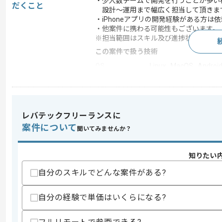
・少人数チームで開発を行うことが多い
だくこと
設計～運用まで幅広く担当して頂きま
・iPhoneアプリの開発経験がある方は
・他案件に携わる可能性もございます。
※担当範囲はスキル及び進捗状況により
この案件で扱う技術
OS
Linux , MacOS , Androi
求めるスキル
レバテックフリーランスに
スキル
・Androidアプリを一人称で開発した経
案件について
・Androidアプリ開発の実務経験
聞いてみませんか？
・バックエンド開発の実務経験
歓迎スキル
知りたい
・iPhoneアプリの開発経験
自分のスキルでどんな案件がある?
・クロスプラットフォーム開発経験
（cocos2d-x、Corona SDK、Titaniu
・サーバーサイド側の開発経験
自分の経験で単価はいくらになる?
・オブジェクト指向言語での開発経験
・技術が好きな方
・能動的な方