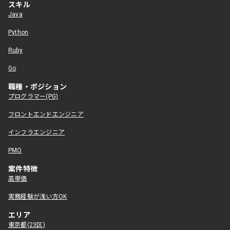
スキル
Java
Python
Ruby
Go
職種・ポジション
プログラマー(PG)
フロントエンドエンジニア
インフラエンジニア
PMO
案件特徴
高単価
実務経験が浅い方OK
エリア
東京都(23区)