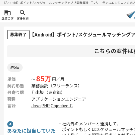
【Android】ポイント/スケジュールマッチングアプリ開発案件| ITフリーランスエンジニアの求人・案
企業の方
案件検索
【Android】ポイント/スケジュールマッチン
募集終了
こちらの案件は
週5日
85
万
単価
〜
円／月
契約形態
業務委託（フリーランス）
最寄り駅
乃木坂（東京都）
職種
アプリケーションエンジニア
言語
Java
,
PHP
,
Objective-C
・社内外のメンバーと連携して、
ポイントもしくはスケジュールマッチ
あなたに担当していた