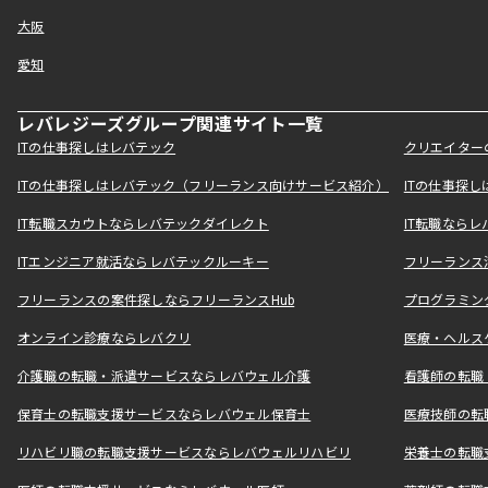
大阪
愛知
レバレジーズグループ関連サイト一覧
ITの仕事探しはレバテック
クリエイター
ITの仕事探しはレバテック（フリーランス向けサービス紹介）
ITの仕事探
IT転職スカウトならレバテックダイレクト
IT転職なら
ITエンジニア就活ならレバテックルーキー
フリーランス
フリーランスの案件探しならフリーランスHub
プログラミン
オンライン診療ならレバクリ
医療・ヘルス
介護職の転職・派遣サービスならレバウェル介護
看護師の転職
保育士の転職支援サービスならレバウェル保育士
医療技師の転
リハビリ職の転職支援サービスならレバウェルリハビリ
栄養士の転職