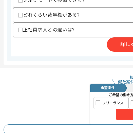
フルリモートで参画できる?
・アイデアや意見を積極的に発信できる
どれくらい裁量権がある?
スキルに不安がある方へ
上記に似た経験やスキルをお持ちであれば申
正社員求人との違いは?
詳し
精算条件
有
精算・お支払い
精算基準時間
140時間〜180時間
支払いサイト
15日
似た案
希望条件
商談回数
1回
ご希望の働き
その他募集要項
募集人数
1人
フリーランス
作業開始日
2014/12/08