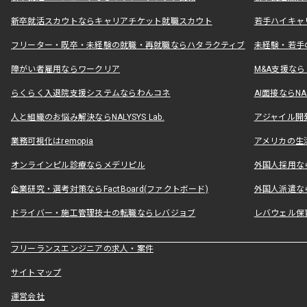
新卒就活スカウトならキャリアチケット就職スカウト
若手ハイキャ
フリーター・既卒・未経験の就職・再就職ならハタラクティブ
未経験・若手
障がい者雇用ならワークリア
M&A支援な
らくらく入退院支援システムならわんコネ
AI面接ならNAL
人と組織のお悩み解決ならNALYSYS Lab.
アジャイル開発なら
業務可視化はremopia
アメリカの生活
オンラインピル診療ならメデリピル
外国人採用ならLe
企業研究・選考対策ならFactBoard(ファクトボード)
外国人派遣なら
ドライバー・施工管理技士の転職ならレバジョブ
レバウェル保
フリーランスエンジニアの求人・案件
サイトマップ
運営会社