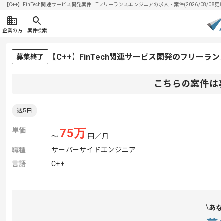
【C++】FinTech関連サービス開発案件| ITフリーランスエンジニアの求人・案件(2026/08/08更
企業の方
案件検索
【C++】FinTech関連サービス開発のフリーラ
募集終了
こちらの案件は
週5日
単価
75
万
〜
円／月
職種
サーバーサイドエンジニア
言語
C++
あ