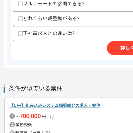
フルリモートで参画できる?
スキルに不安がある方へ
上記に似た経験やスキルをお持ちであれば申
どれくらい裁量権がある?
正社員求人との違いは?
精算条件
有
詳し
精算・お支払い
精算基準時間
140時間〜180時間
支払いサイト
15日
商談回数
1回
条件が似ている案件
その他募集要項
募集人数
1人
作業開始日
2016/07/18
【C++】組み込みシステム構築開発の求人・案件
700,000
〜
円／月
業務委託
Fintech関連事業の第一線を行く企業で
エージェントからのコ