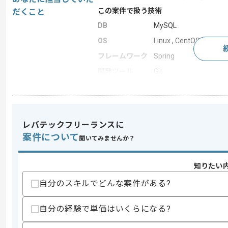
この案件で扱う技術
だくこと
DB
MySQL
OS
Linux , CentOS
フレームワーク
Spring
開発ツール
Git
この案件のポイント
特徴
急募
レバテックフリーランスに
案件について
聞いてみませんか？
求めるスキル
スキル
・C++での開発経験(もしくは今後C++
・SEとしての開発実務経験5年以上
知りたい
・金融機関向けの開発案件に携わった経
自分のスキルでどんな案件がある?
・テーブル設計の経験
歓迎スキル
自分の経験で単価はいくらになる?
・要件定義からテスト、運用まで全工程
・Visual Studioの使用経験