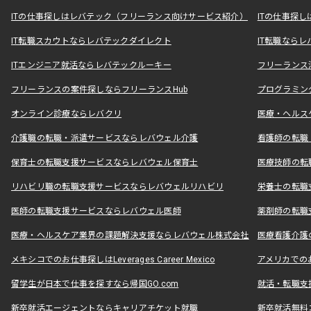
ITの仕事探しはレバテック（フリーランス向けサービス紹介）
ITの仕事探
IT転職スカウトならレバテックダイレクト
IT転職なら
ITエンジニア就活ならレバテックルーキー
フリーランス
フリーランスの案件探しならフリーランスHub
プログラミン
オンライン診療ならレバクリ
医療・ヘルス
介護職の転職・派遣サービスならレバウェル介護
看護師の転職
保育士の転職支援サービスならレバウェル保育士
医療技師の転
リハビリ職の転職支援サービスならレバウェルリハビリ
栄養士の転職
医師の転職支援サービスならレバウェル医師
薬剤師の転職
医療・ヘルスケア業界の課題解決支援ならレバウェル株式会社
医療看護介護の
メキシコでのお仕事探しはLeverages Career Mexico
アメリカでのお仕事
留学生が日本で仕事を探すなら帰国GO.com
就活・転職支
新卒就活エージェントならキャリアチケット就職
新卒就活無料