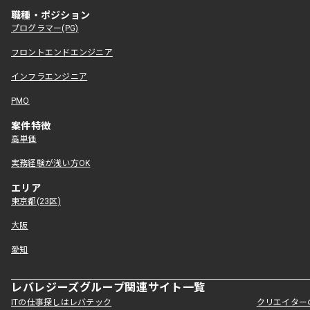
職種・ポジション
プログラマー(PG)
フロントエンドエンジニア
インフラエンジニア
PMO
案件特徴
高単価
実務経験が浅い方OK
エリア
東京都(23区)
大阪
愛知
レバレジーズグループ関連サイト一覧
ITの仕事探しはレバテック
クリエイター