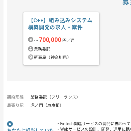
募
【C++】組み込みシステム
構築開発の求人・案件
700,000
〜
円／月
業務委託
新高島（神奈川県）
契約形態
業務委託（フリーランス）
最寄り駅
虎ノ門（東京都）
・Fintech関連サービスの開発に携わっ
・Webサービスの設計、開発、運用に携
あなたに担当していた