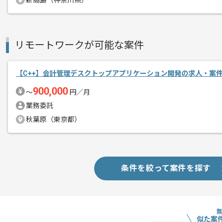
新高島（神奈川県）
メント
金融系システムの既成概念にとらわれる
自由な発想で開発を行いたい方にマッチ
リモートワークが可能な案件
【C++】会計管理デスクトップアプリケーション開発の求人・案
900,000
〜
円／月
業務委託
秋葉原（東京都）
条件を絞って案件を探す
似た案