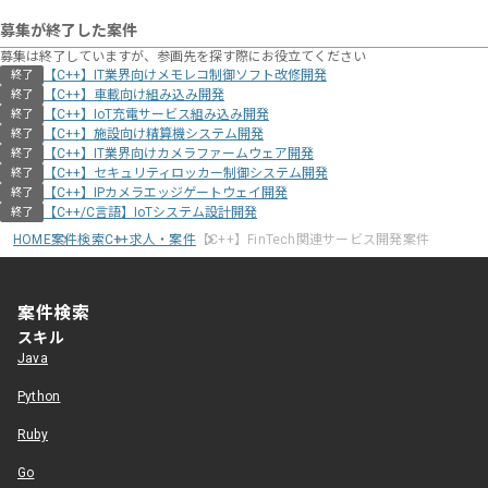
募集が終了した案件
募集は終了していますが、参画先を探す際にお役立てください
【C++】IT業界向けメモレコ制御ソフト改修開発
終了
【C++】車載向け組み込み開発
終了
【C++】IoT充電サービス組み込み開発
終了
【C++】施設向け精算機システム開発
終了
【C++】IT業界向けカメラファームウェア開発
終了
【C++】セキュリティロッカー制御システム開発
終了
【C++】IPカメラエッジゲートウェイ開発
終了
【C++/C言語】IoTシステム設計開発
終了
HOME
案件検索
C++求人・案件
【C++】FinTech関連サービス開発案件
案件検索
スキル
Java
Python
Ruby
Go