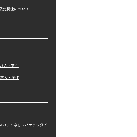
限定機能について
の求人・案件
tの求人・案件
職スカウトならレバテックダイ