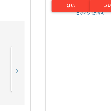
はい
い
ログインはこちら
【Windows
Server/Linux】情報通信業
界向け...の求人・案件
640,000
〜
円／月
業務委託
御徒町（東京都）