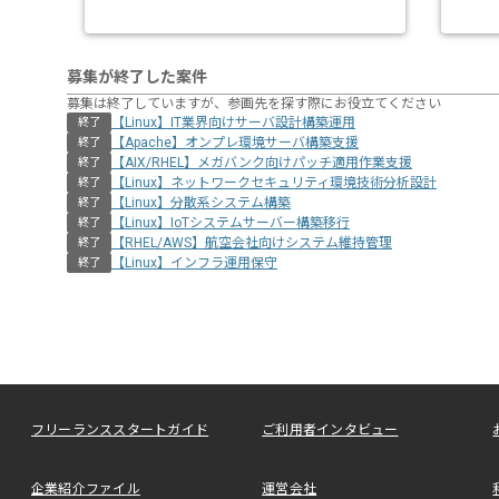
募集が終了した案件
募集は終了していますが、参画先を探す際にお役立てください
【Linux】IT業界向けサーバ設計構築運用
終了
【Apache】オンプレ環境サーバ構築支援
終了
【AIX/RHEL】メガバンク向けパッチ適用作業支援
終了
【Linux】ネットワークセキュリティ環境技術分析設計
終了
【Linux】分散系システム構築
終了
【Linux】IoTシステムサーバー構築移行
終了
【RHEL/AWS】航空会社向けシステム維持管理
終了
【Linux】インフラ運用保守
終了
フリーランススタートガイド
ご利用者インタビュー
企業紹介ファイル
運営会社