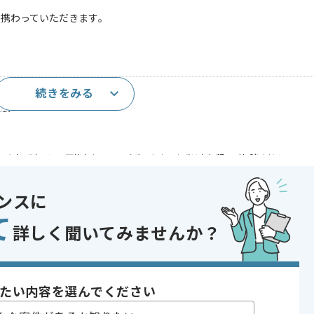
携わっていただきます｡
続きをみる
上
経験
であれば申し込み可能なケースもございます！まずはお気軽にご相談ください！
indows
ンスに
て
詳しく聞いてみませんか？
テム開発
り , 長期プロジェクト , 急募
たい内容を選んでください
〜180時間