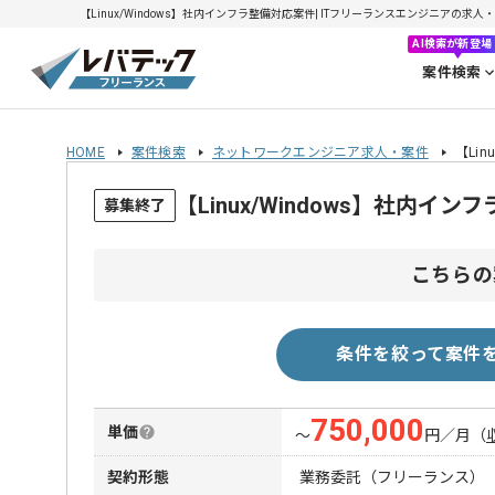
【Linux/Windows】社内インフラ整備対応案件| ITフリーランスエンジニアの求人・案件
AI検索が新登場
案件検索
HOME
案件検索
ネットワークエンジニア求人・案件
【Li
【Linux/Windows】社内
募集終了
こちらの
条件を絞って案件
750,000
単価
〜
円／月
（
契約形態
業務委託（フリーランス）