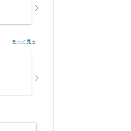
〜
円／月
業務委託
御徒町（東京都）
もっと見る
【Linux】ITシステム向けインフラ構築運用
750,000
〜
円／月
業務委託
十条（京都府）