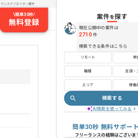
ーランスクリエイター案件
\
簡単30秒
/
案件
探す
を
無料登録
現在公開中の案件は
2710
件
検索できる条件はこちら
リモート
単
職種
言語・
エリア
稼働
検索する
AI検索を使ってみる
簡単30秒 無料サポー
フリーランスの経験はございま