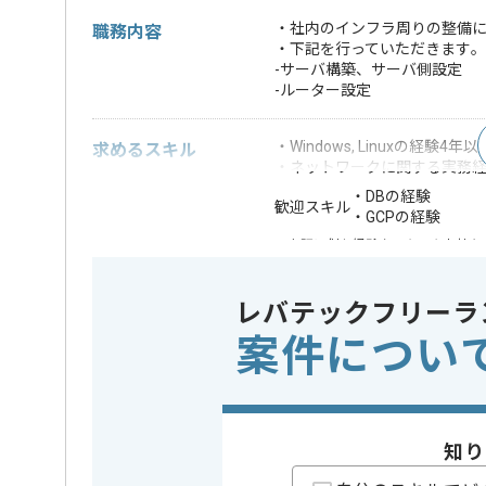
・社内のインフラ周りの整備に
職務内容
・下記を行っていただきます｡
-サーバ構築、サーバ側設定
-ルーター設定
・Windows, Linuxの経験4年以
求めるスキル
・ネットワークに関する実務
・DBの経験
歓迎スキル
・GCPの経験
※上記に似た経験やスキルをお持ち
OS
この案件で扱う技術
Linux , W
レバテックフリーラ
案件につい
業務内容
社内シス
この案件のポイント
特徴
参画実績あ
精算条件
有
知り
精算・お支払い
精算基準時間
140時間