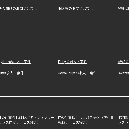
法人向けのお問い合わせ
個人様のお問い合わせ
登録者
Pythonの求人・案件
Rubyの求人・案件
AWS
C#の求人・案件
JavaScriptの求人・案件
Swif
ITの仕事探しはレバテック（フリー
ITの仕事探しはレバテック（正社員
IT転
ランス向けサービス紹介）
転職サービス紹介）
レクト