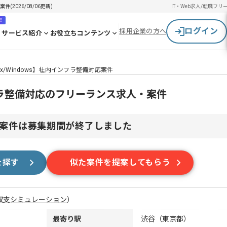
(2026/08/06更新)
IT・Web求人/転職
フリ
！
ログイン
採用企業の方へ
サービス紹介
お役立ちコンテンツ
nux/Windows】社内インフラ整備対応案件
インフラ整備対応のフリーランス求人・案件
案件は募集期間が終了しました
を探す
似た案件を提案してもらう
収支シミュレーション
）
最寄り駅
渋谷（東京都）