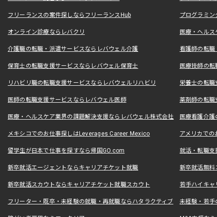
フリーランスの案件探しならフリーランスHub
プログラミン
オンライン診療ならレバクリ
医療・ヘルス
介護職の転職・派遣サービスならレバウェル介護
看護師の転職
保育士の転職支援サービスならレバウェル保育士
医療技師の転
リハビリ職の転職支援サービスならレバウェルリハビリ
栄養士の転職
医師の転職支援サービスならレバウェル医師
薬剤師の転職
医療・ヘルスケア業界の課題解決支援ならレバウェル株式会社
医療看護介護の
メキシコでのお仕事探しはLeverages Career Mexico
アメリカでのお仕事
留学生が日本で仕事を探すなら帰国GO.com
就活・転職支
新卒就活エージェントならキャリアチケット就職
新卒就活無料
新卒就活スカウトならキャリアチケット就職スカウト
若手ハイキャ
フリーター・既卒・未経験の就職・再就職ならハタラクティブ
未経験・若手