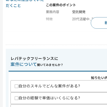
この案件のポイント
だくこと
業務内容
受託開発
特徴
20代活躍中 , 30代活躍
求めるスキル
スキル
・JavaScript(動的処理)の経験
・HTML/CSSの経験
歓迎スキル
レバテックフリーランスに
・SalesforceやCRM等の経験者
案件について
聞いてみませんか？
・Vue.js/Reactでの開発経験
スキルに不安がある方へ
知りたい
上記に似た経験やスキルをお持ちであれば申
自分のスキルでどんな案件がある?
自分の経験で単価はいくらになる?
精算条件
有