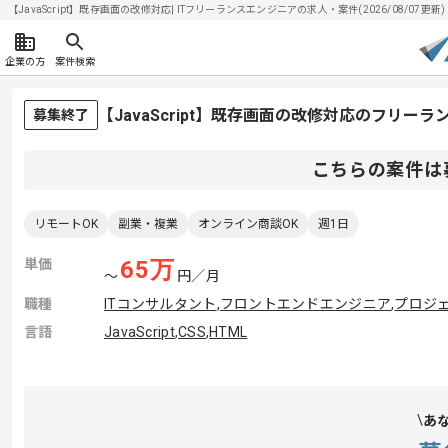
【JavaScript】既存画面の改修対応| ITフリーランスエンジニアの求人・案件(2026/08/07更新)
企業の方
案件検索
【JavaScript】既存画面の改修対応のフリー
募集終了
こちらの案件は
リモートOK
副業・複業
オンライン商談OK
週1日
単価
65
万
〜
円／月
職種
ITコンサルタント
,
フロントエンドエンジニア
,
プロジェ
言語
JavaScript
,
CSS
,
HTML
あ