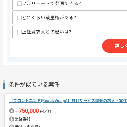
精算・お支払い
フルリモートで参画できる?
精算基準時間
140時間〜180時間
支払いサイト
15日
どれくらい裁量権がある?
正社員求人との違いは?
商談回数
1回
その他募集要項
募集人数
1人
詳し
作業開始日
2022/08/08
Salesforceのカスタマイズ開発およ
エージェントからのコ
条件が似ている案件
130％前後の成長を続けている企業です
メント
顧客からの依頼に合わせた受託案件を中
【フロントエンド(React/Vue.js)】自社サービス開発の求人・案件
プロジェクト単位でチーム別に作業を進
750,000
〜
円／月
チームワークがとても大切にされていま
業務委託