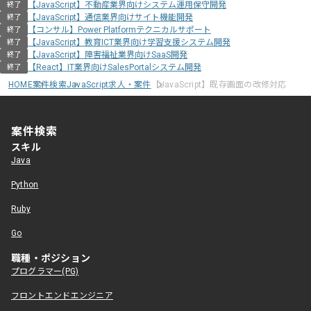
【JavaScript】不動産業界向けシステム運用保守開発
終了
【JavaScript】通信業界向けサイト機能開発
終了
【コンサル】Power Platformテクニカルサポート
終了
【JavaScript】教育ICT業界向け学習支援システム開発
終了
【JavaScript】障害福祉業界向けSaaS開発
終了
【React】IT業界向けSalesPortalシステム開発
終了
HOME
案件検索
JavaScript求人・案件
【JavaScript】既存画面の改修対応
案件検索
スキル
Java
Python
Ruby
Go
職種・ポジション
プログラマー(PG)
フロントエンドエンジニア