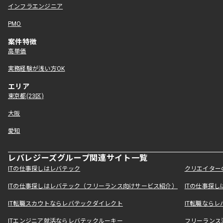
インフラエンジニア
PMO
案件特徴
高単価
実務経験が浅い方OK
エリア
東京都(23区)
大阪
愛知
レバレジーズグループ関連サイト一覧
ITの仕事探しはレバテック
クリエイター
ITの仕事探しはレバテック（フリーランス向けサービス紹介）
ITの仕事探
IT転職スカウトならレバテックダイレクト
IT転職なら
ITエンジニア就活ならレバテックルーキー
フリーランス