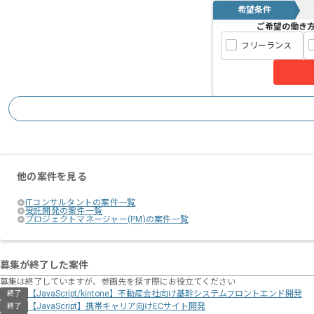
希望条件
ご希望の働き
フリーランス
他の案件を見る
ITコンサルタントの案件一覧
受託開発の案件一覧
プロジェクトマネージャー(PM)の案件一覧
募集が終了した案件
募集は終了していますが、参画先を探す際にお役立てください
【JavaScript/kintone】不動産会社向け基幹システムフロントエンド開発
終了
【JavaScript】携帯キャリア向けECサイト開発
終了