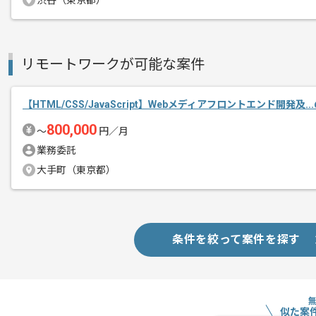
渋谷（東京都）
基本的にはフルリモートでの作業を見込
リモートワークが可能な案件
【HTML/CSS/JavaScript】Webメディアフロントエンド開発及.
800,000
〜
円／月
業務委託
大手町（東京都）
条件を絞って案件を探す
似た案