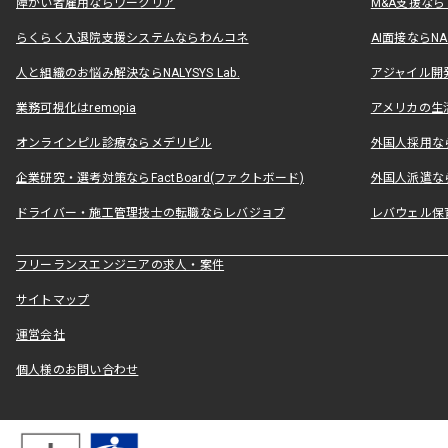
障がい者雇用ならワークリア
M&A支援な
らくらく入退院支援システムならわんコネ
AI面接ならNAL
人と組織のお悩み解決ならNALYSYS Lab.
アジャイル開発なら
業務可視化はremopia
アメリカの生活
オンラインピル診療ならメデリピル
外国人採用ならLe
企業研究・選考対策ならFactBoard(ファクトボード)
外国人派遣なら
ドライバー・施工管理技士の転職ならレバジョブ
レバウェル保
フリーランスエンジニアの求人・案件
サイトマップ
運営会社
個人様のお問い合わせ