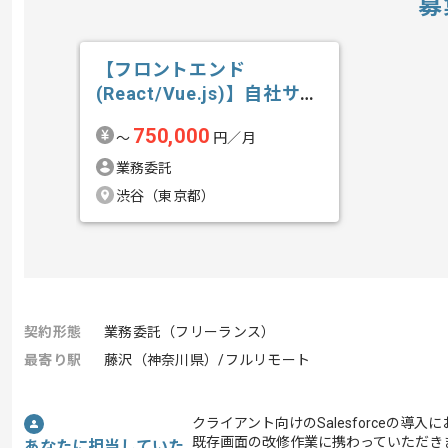
募
【フロントエンド
(React/Vue.js)】自社サー
ビス開...の求人・案件
750,000
〜
円／月
業務委託
渋谷（東京都）
契約形態
業務委託（フリーランス）
最寄り駅
藤沢（神奈川県）/フルリモート
クライアント向けのSalesforceの導入
既存画面の改修作業に携わっていただき
あなたに担当していた