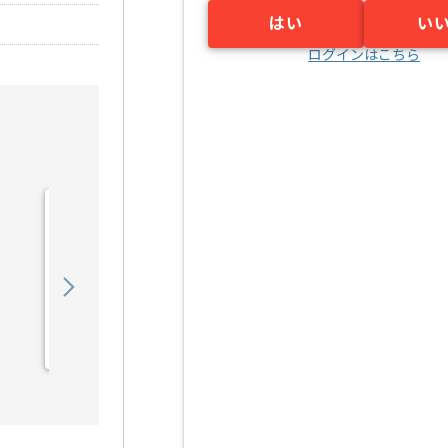
はい
い
ログインはこちら
【クラウド】官公庁向けク
ラウドサービス構築の求
人・案件
550,000
〜
円／月
業務委託
恵比寿（東京都）