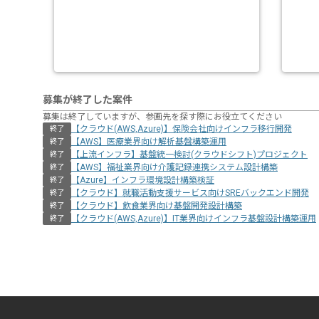
募集が終了した案件
募集は終了していますが、参画先を探す際にお役立てください
【クラウド(AWS,Azure)】保険会社向けインフラ移行開発
終了
【AWS】医療業界向け解析基盤構築運用
終了
【上流インフラ】基盤統一検討(クラウドシフト)プロジェクト
終了
【AWS】福祉業界向け介護記録連携システム設計構築
終了
【Azure】インフラ環境設計構築検証
終了
【クラウド】就職活動支援サービス向けSREバックエンド開発
終了
【クラウド】飲食業界向け基盤開発設計構築
終了
【クラウド(AWS,Azure)】IT業界向けインフラ基盤設計構築運用
終了