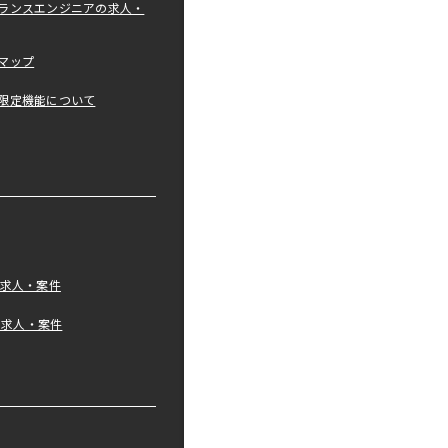
ランスエンジニアの求人・
マップ
限定機能について
の求人・案件
tの求人・案件