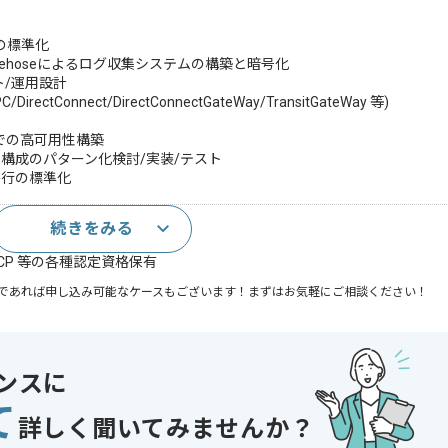
視の標準化
DataFirehoseによるログ収集システムの構築と暗号化
ト/運用設計
ctConnect/DirectConnectGateWay/TransitGateWay 等)
S上での高可用性構築
構成のパターン化検討/実装/テスト
タ移行の標準化
続きをみる
計～運用経験
GCP 等の各種認定資格保有
であれば申し込み可能なケースもございます！まずはお気軽にご相談ください！
oud Platform , Microsoft Azure , AWS
ンスに
ジェクト
て
詳しく聞いてみませんか？