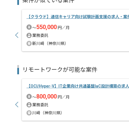
条件が似ている案件
【クラウド】通信キャリア向け試験計画支援の求人・案
550,000
〜
円／月
業務委託
新川崎（神奈川県）
リモートワークが可能な案件
【OCI/Hyper-V】IT企業向け共通基盤IaC設計構築の求
800,000
〜
円／月
業務委託
川崎（神奈川県）