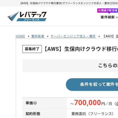
【AWS】生保向けクラウド移行案件| ITフリーランスエンジニアの求人・案件(2026/0
AI検索が新登場
案件検索
HOME
案件検索
サーバーエンジニア求人・案件
【AWS】
【AWS】生保向けクラウド移
募集終了
こちらの
条件を絞って案件
700,000
単価
〜
円／月
（
契約形態
業務委託（フリーランス）