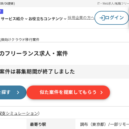
8/06更新)
IT・Web求人/転職
フリ
！
ログイン
採用企業の方へ
サービス紹介
お役立ちコンテンツ
生保向けクラウド移行案件
行のフリーランス求人・案件
案件は募集期間が終了しました
を探す
似た案件を提案してもらう
収支シミュレーション
）
最寄り駅
調布（東京都）/一部リモ