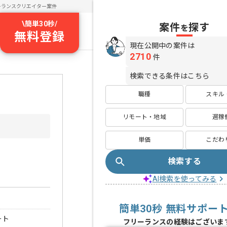
ーランスクリエイター案件
\
簡単30秒
/
案件
探す
を
無料登録
現在公開中の案件は
2710
件
検索できる条件はこちら
職種
スキル
リモート・地域
週稼
単価
こだわ
検索する
AI検索を使ってみる
簡単30秒 無料サポー
ート
フリーランスの経験はございま