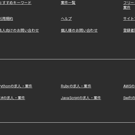
おすすめキーワード
案件一覧
フリー
案件
利用規約
ヘルプ
サイト
法人向けのお問い合わせ
個人様のお問い合わせ
登録者
Pythonの求人・案件
Rubyの求人・案件
AWS
C#の求人・案件
JavaScriptの求人・案件
Swif