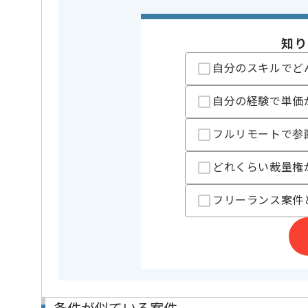
担当者より
知り
大手生保向けクラウド移行に携わっていただきます。
自分のスキルでど
クラウド移行にともなう、設計～運用経験がある方に
基本的には一部リモート作業を見込んでおります。
自分の経験で単価
フルリモートで参
どれくらい裁量権
フリーランス案件