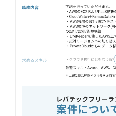
下記を行っていただきます。
職務内容
・AWSのEC2およびPaaS監
・CloudWatch＋Kinesis
・ AWS権限の設計/設定/テス
・ AWS環境のネットワーク(VPC/Dire
の設計/設定/監視構築
・ LifeKeeperを使ったAW
・災対リージョンへの切り替え
・ PrivateCloudからのデー
・クラウド移行にともなう設
求めるスキル
・Azure、AWS、
歓迎スキル
※上記に似た経験やスキルをお持ち
クラウド
この案件で扱う技術
Google Cl
レバテックフリーラ
特徴
この案件のポイント
長期プロ
案件につい