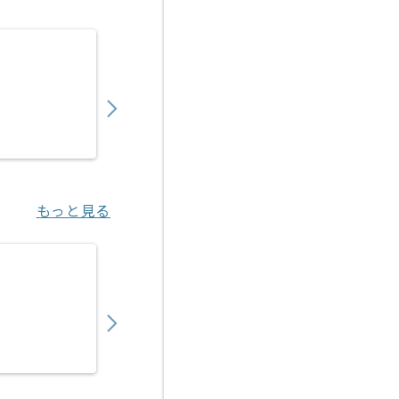
【クラウド】官公庁向けクラウドサービス構
550,000
〜
円／月
業務委託
恵比寿（東京都）
もっと見る
【AWS】IT企業向けAWS基盤構築開発の求人
800,000
〜
円／月
業務委託
川崎（神奈川県）