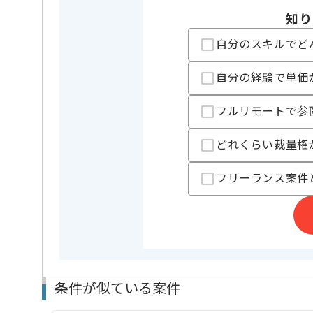
精算基準時間
140時間
知り
支払いサイト
15日
自分のスキルでど
自分の経験で単価
担当者より
フルリモートで参
PMO、PM補佐経験のある方におすすめの案件です。
様々な関係者とコミュニケーションをとるので、
どれくらい裁量権
関係各所と円滑にやり取りができる方にマッチする案
フリーランス案件
基本的には一部リモートでの作業を見込んでおります
条件が似ている案件