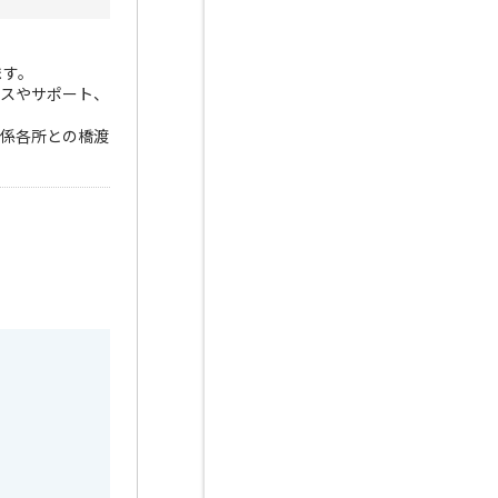
ます。
ンスやサポート、
関係各所との橋渡