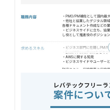
・PMO/PM補佐として国内
職務内容
・他社と協業したデジタル領
各種ドキュメント作成などの
・ビジネスサイドに立ち、協
し役として推進役のポジション
・ビジネス部門に在籍しPM/
求めるスキル
・ExcelやPowerPoint
・AWSに関する知見
・ビジネスサイドやユーザー
・保険業界や保険
歓迎スキル
※上記に似た経験やスキルをお持ち
レバテックフリーラ
業界
生命保険
この案件のポイント
案件につい
特徴
長期プロ
精算条件
有
精算・お支払い