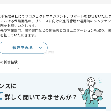
最大手保険会社にてプロジェクトマネジメント、サポートをお任せいたし
域における保険商品の、リリースに向けた進行管理や運用時のメンテナ
業務をお願いいたします。
業先や営業部門、開発部門などの関係者とコミュニケーションを取り、
を担っていただきます。
続きをみる
PMOとして実務に携わった経験
などのツールを用いたドキュメント作成経験
との折衝経験
商品に関する知見
であれば申し込み可能なケースもございます！まずはお気軽にご相談ください！
ンスに
て
詳しく聞いてみませんか？
ジェクト