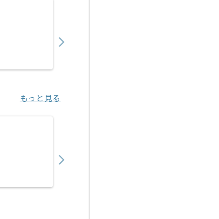
【PMO】 生命保険会社向け新商品開発の求人
900,000
〜
円／月
業務委託
東京（東京都）
もっと見る
【PMO】決済代行事業会社向けアクワイアリ
450,000
〜
円／月
業務委託
恵比寿（東京都）