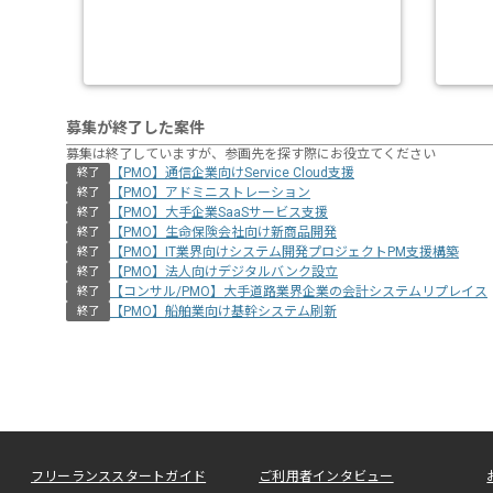
募集が終了した案件
募集は終了していますが、参画先を探す際にお役立てください
【PMO】通信企業向けService Cloud支援
終了
【PMO】アドミニストレーション
終了
【PMO】大手企業SaaSサービス支援
終了
【PMO】生命保険会社向け新商品開発
終了
【PMO】IT業界向けシステム開発プロジェクトPM支援構築
終了
【PMO】法人向けデジタルバンク設立
終了
【コンサル/PMO】大手道路業界企業の会計システムリプレイス
終了
【PMO】船舶業向け基幹システム刷新
終了
フリーランススタートガイド
ご利用者インタビュー