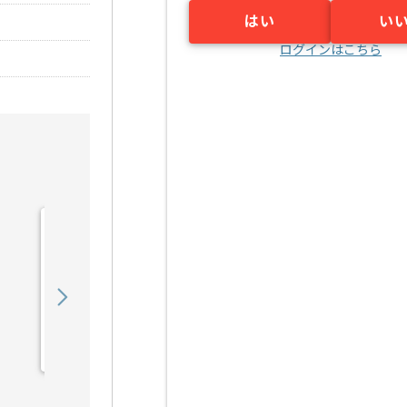
はい
い
ログインはこちら
【PMO】 生命保険会社向
け新商品開発の求人・案件
900,000
〜
円／月
業務委託
東京（東京都）