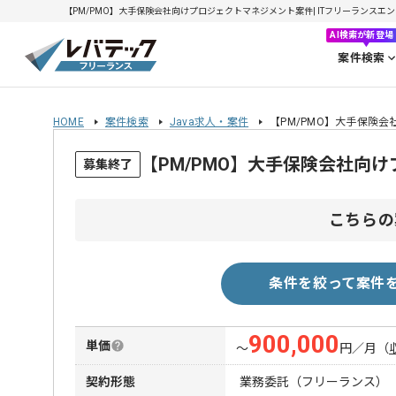
【PM/PMO】大手保険会社向けプロジェクトマネジメント案件| ITフリーランスエンジニ
AI検索が新登場
案件検索
HOME
案件検索
Java求人・案件
【PM/PMO】大手保険
【PM/PMO】大手保険会社向
募集終了
こちらの
条件を絞って案件
900,000
単価
〜
円／月
（
契約形態
業務委託（フリーランス）