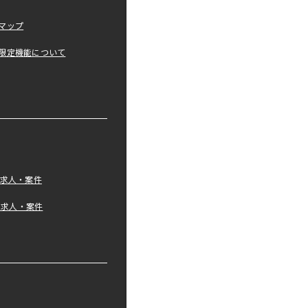
マップ
限定機能について
の求人・案件
tの求人・案件