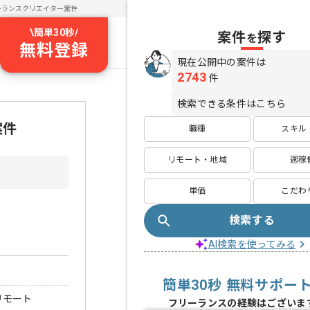
ーランスクリエイター案件
\
簡単30秒
/
案件
探す
を
無料登録
現在公開中の案件は
2743
件
検索できる条件はこちら
案件
職種
スキル
リモート・地域
週稼
単価
こだわ
検索する
AI検索を使ってみる
簡単30秒 無料サポー
リモート
フリーランスの経験はございま