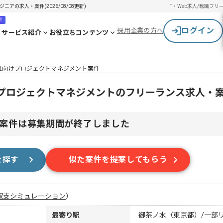
アの求人・案件(2026/08/08更新)
IT・Web求人/転職
フリ
！
ログイン
採用企業の方へ
サービス紹介
お役立ちコンテンツ
会社向けプロジェクトマネジメント案件
けプロジェクトマネジメントのフリーランス求人・
案件は募集期間が終了しました
を探す
似た案件を提案してもらう
収支シミュレーション
）
最寄り駅
御茶ノ水（東京都）/一部