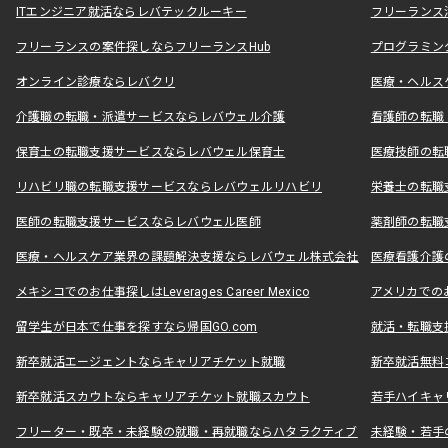
ITエンジニア就活ならレバテックルーキー
フリーランス
フリーランスの案件探しならフリーランスHub
プログラミン
オンライン診療ならレバクリ
医療・ヘルス
介護職の転職・派遣サービスならレバウェル介護
看護師の転職
保育士の転職支援サービスならレバウェル保育士
医療技師の転
リハビリ職の転職支援サービスならレバウェルリハビリ
栄養士の転職
医師の転職支援サービスならレバウェル医師
薬剤師の転職
医療・ヘルスケア業界の課題解決支援ならレバウェル株式会社
医療看護介護の
メキシコでのお仕事探しはLeverages Career Mexico
アメリカでのお仕事
留学生が日本で仕事を探すなら帰国GO.com
就活・転職支
新卒就活エージェントならキャリアチケット就職
新卒就活無料
新卒就活スカウトならキャリアチケット就職スカウト
若手ハイキャ
フリーター・既卒・未経験の就職・再就職ならハタラクティブ
未経験・若手