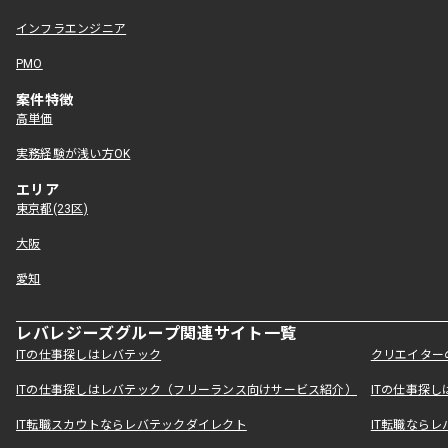
インフラエンジニア
PMO
案件特徴
高単価
実務経験が浅い方OK
エリア
東京都(23区)
大阪
愛知
レバレジーズグループ関連サイト一覧
ITの仕事探しはレバテック
クリエイター
ITの仕事探しはレバテック（フリーランス向けサービス紹介）
ITの仕事探
IT転職スカウトならレバテックダイレクト
IT転職なら