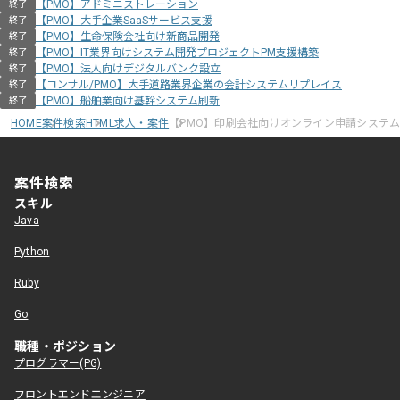
【PMO】アドミニストレーション
終了
【PMO】大手企業SaaSサービス支援
終了
【PMO】生命保険会社向け新商品開発
終了
【PMO】IT業界向けシステム開発プロジェクトPM支援構築
終了
【PMO】法人向けデジタルバンク設立
終了
【コンサル/PMO】大手道路業界企業の会計システムリプレイス
終了
【PMO】船舶業向け基幹システム刷新
終了
HOME
案件検索
HTML求人・案件
【PMO】印刷会社向けオンライン申請システム
案件検索
スキル
Java
Python
Ruby
Go
職種・ポジション
プログラマー(PG)
フロントエンドエンジニア