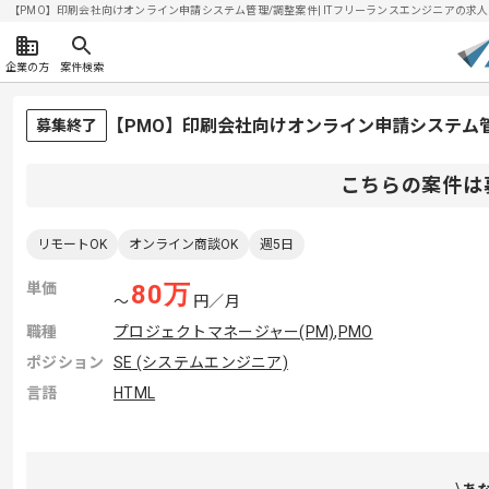
【PMO】印刷会社向けオンライン申請システム管理/調整案件| ITフリーランスエンジニアの求人・案件
企業の方
案件検索
【PMO】印刷会社向けオンライン申請システム
募集終了
こちらの案件は
リモートOK
オンライン商談OK
週5日
単価
80
万
〜
円／月
職種
プロジェクトマネージャー(PM)
,
PMO
ポジション
SE (システムエンジニア)
言語
HTML