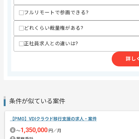
フルリモートで参画できる?
大手印刷会社向けオンライン申請システ
どれくらい裁量権がある?
エージェントからのコ
システム強化にともなう、PMサポート
メント
正社員求人との違いは?
PMやPMO経験がある方にマッチします
詳し
基本的には一部リモート作業を見込んで
条件が似ている案件
【PMO】VDIクラウド移行支援の求人・案件
1,350,000
〜
円／月