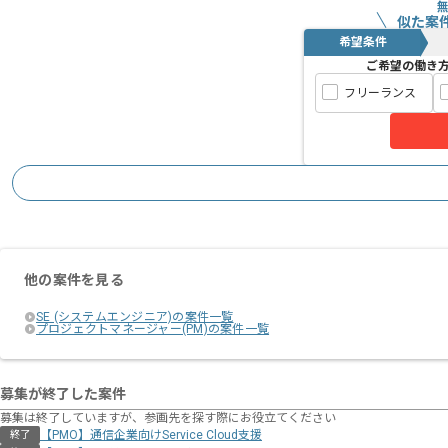
似た案
希望条件
ご希望の働き
フリーランス
他の案件を見る
SE (システムエンジニア)の案件一覧
プロジェクトマネージャー(PM)の案件一覧
募集が終了した案件
募集は終了していますが、参画先を探す際にお役立てください
【PMO】通信企業向けService Cloud支援
終了