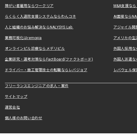
障がい者雇用ならワークリア
M&A支援な
らくらく入退院支援システムならわんコネ
AI面接ならNAL
人と組織のお悩み解決ならNALYSYS Lab.
アジャイル開発なら
業務可視化はremopia
アメリカの生活
オンラインピル診療ならメデリピル
外国人採用ならLe
企業研究・選考対策ならFactBoard(ファクトボード)
外国人派遣なら
ドライバー・施工管理技士の転職ならレバジョブ
レバウェル保
フリーランスエンジニアの求人・案件
サイトマップ
運営会社
個人様のお問い合わせ