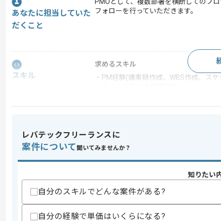
PMOとして、複数部署を横断してのプ
フォローを行っていただきます。
あなたに担当していた
だくこと
求めるスキル
スキル
・PM経験(議事録作成、WBS作成、スケ
・Webシステムの基礎知見
歓迎スキル
・HTMLの知見
レバテックフリーランスに
スキルに不安がある方へ
案件について
上記に似た経験やスキルをお持ちであれば申
聞いてみませんか？
知りたい
商談回数
2回
自分のスキルでどんな案件がある?
その他募集要項
募集人数
1人
自分の経験で単価はいくらになる?
作業開始日
2022/09/01