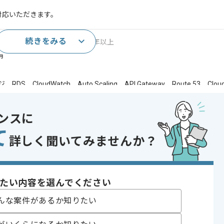
対応いただきます。
続きをみる
/ネットワーク構築の業務経験3年以上
有
S、CloudWatch、Auto Scaling、API Gateway、Route 53、Clou
バーレス化の経験
ンスに
であれば申し込み可能なケースもございます！まずはお気軽にご相談ください！
て
詳しく聞いてみませんか？
QL
laris , Windows , CentOS
たい内容を選んでください
ジェクト
んな案件があるか知りたい