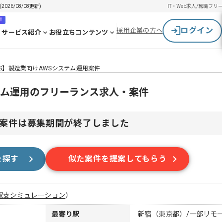
26/08/08更新)
IT・Web求人/転職
フリ
！
ログイン
採用企業の方へ
サービス紹介
お役立ちコンテンツ
S】製造業向けAWSシステム運用案件
テム運用のフリーランス求人・案件
案件は募集期間が終了しました
を探す
似た案件を提案してもらう
収支シミュレーション
）
最寄り駅
新宿（東京都）/一部リモ