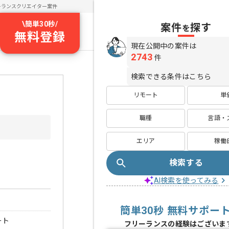
ーランスクリエイター案件
\
簡単30秒
/
案件
探す
を
無料登録
現在公開中の案件は
2743
件
検索できる条件はこちら
リモート
単
職種
言語・
エリア
稼働
検索する
AI検索を使ってみる
簡単30秒 無料サポー
ート
フリーランスの経験はございま