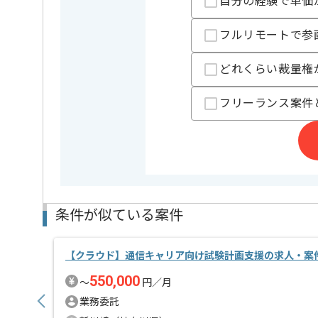
精算・お支払い
自分の経験で単価
精算基準時間
140時間
フルリモートで参
支払いサイト
15日
どれくらい裁量権
担当者より
フリーランス案件
レバテックでの実績がある企業の案件でございます。
製造業IT子会社向けAWS構成による新規案件におけ
AWS環境における上流からの経験がある方にマッチし
基本的にはリモート作業を見込んでおります。
条件が似ている案件
【クラウド】通信キャリア向け試験計画支援の求人・案
550,000
〜
円／月
業務委託