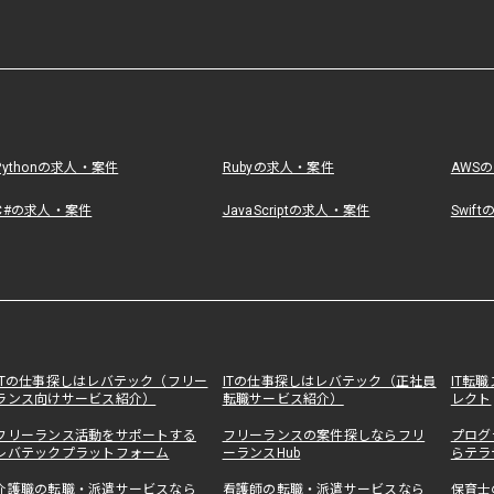
Pythonの求人・案件
Rubyの求人・案件
AWS
C#の求人・案件
JavaScriptの求人・案件
Swif
ITの仕事探しはレバテック（フリー
ITの仕事探しはレバテック（正社員
IT転
ランス向けサービス紹介）
転職サービス紹介）
レクト
フリーランス活動をサポートする
フリーランスの案件探しならフリ
プログ
レバテックプラットフォーム
ーランスHub
らテラ
介護職の転職・派遣サービスなら
看護師の転職・派遣サービスなら
保育士