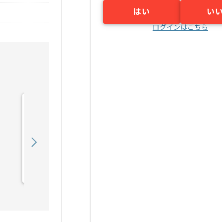
はい
い
ログインはこちら
【クラウド】官公庁向けク
ラウドサービス構築の求
人・案件
550,000
〜
円／月
業務委託
恵比寿（東京都）