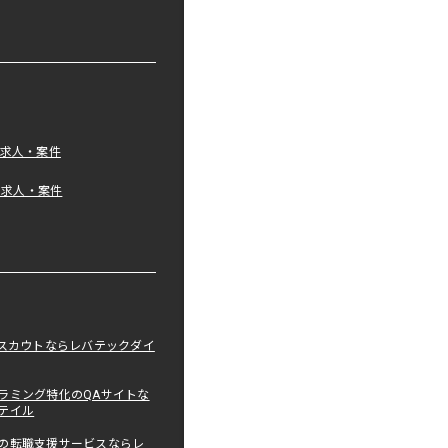
の求人・案件
tの求人・案件
職スカウトならレバテックダイ
ラミング特化のQAサイトな
テイル
の転職支援サービスならレ