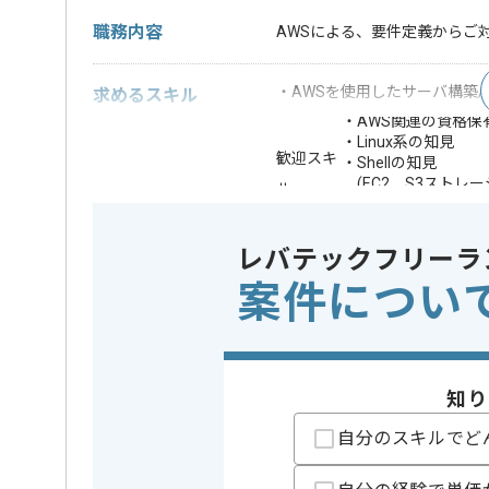
職務内容
AWSによる、要件定義からご
・AWSを使⽤したサーバ構築
求めるスキル
・AWS関連の資格保
・Linux系の知見
歓迎スキ
・Shellの知見
(EC2、S3ストレージ、RD
ル
セキュリティ関連)
・ lambda、サー
レバテックフリーラ
※上記に似た経験やスキルをお持ち
案件につい
DB
PostgreS
この案件で扱う技術
OS
Linux , So
クラウド
AWS
知り
特徴
この案件のポイント
長期プロ
自分のスキルでど
精算条件
有