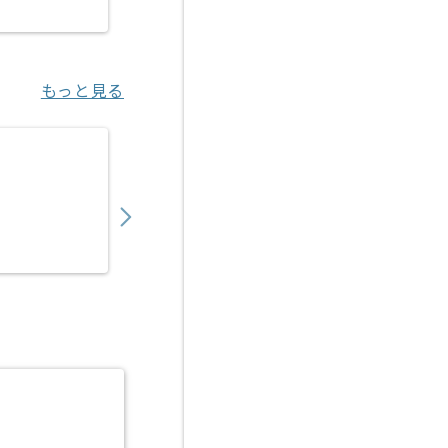
恵比寿（東京都）
もっと見る
【OCI/Hyper-V】IT企業向け共通基盤IaC
800,000
〜
円／月
業務委託
川崎（神奈川県）