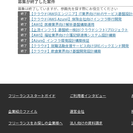
募集が終了した案件
募集は終了していますが、参画先を探す際にお役立てください
【クラウド(AWS)エンジニア】IT業界向けWi-Fiサービス基盤設
終了
【クラウド(AWS,Azure)】保険会社向けインフラ移行開発
終了
【AWS】医療業界向け解析基盤構築運用
終了
【上流インフラ】基盤統一検討(クラウドシフト)プロジェクト
終了
【AWS】福祉業界向け介護記録連携システム設計構築
終了
【Azure】インフラ環境設計構築検証
終了
【クラウド】就職活動支援サービス向けSREバックエンド開発
終了
【クラウド】飲食業界向け基盤開発設計構築
終了
フリーランススタートガイド
ご利用者インタビュー
企業紹介ファイル
運営会社
フリーランスをお探しの企業様へ
法人向けの資料請求