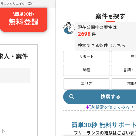
ーランスクリエイター案件
\
簡単30秒
/
案件
探す
を
無料登録
現在公開中の案件は
2698
件
検索できる条件はこちら
ス求人・案件
リモート
単
職種
言語・
エリア
稼働
検索する
AI検索を使ってみる
簡単30秒 無料サポー
ート
フリーランスの経験はございま