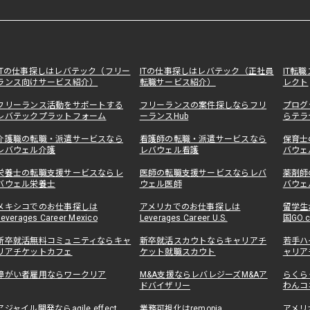
ITの仕事探しはレバテック（フリー
ITの仕事探しはレバテック（正社員
IT転
ランス向けサービス紹介）
転職サービス紹介）
レクト
フリーランス活動をサポートする
フリーランスの案件探しならフリ
プログ
レバテックプラットフォーム
ーランスHub
らテラ
介護職の転職・派遣サービスなら
看護師の転職・派遣サービスなら
保育士
レバウェル介護
レバウェル看護
バウェ
栄養士の転職支援サービスならレ
医師の転職支援サービスならレバ
薬剤師
バウェル栄養士
ウェル医師
バウェ
メキシコでのお仕事探しは
アメリカでのお仕事探しは
留学生
Leverages Career Mexico
Leverages Career U.S.
国GO.
新卒就活無料コミュニティならキャ
新卒就活スカウトならキャリアチ
若手ハ
リアチケットカフェ
ケット就職スカウト
ャリア
障がい者雇用ならワークリア
M&A支援ならレバレジーズM&Aア
らくら
ドバイザリー
わんコ
アジャイル開発ならagile effect
業務可視化はremopia
アメリ