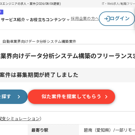
ンスエンジニアの求人・案件(2026/08/06更新)
IT・Web求人/転職
フリ
！
ログイン
採用企業の方へ
サービス紹介
お役立ちコンテンツ
rm/RPA】自動車業界向けデータ分析システム構築案件
PA】自動車業界向けデータ分析システム構築のフリーラン
案件は募集期間が終了しました
を探す
似た案件を提案してもらう
収支シミュレーション
）
最寄り駅
碧南（愛知県）/一部リモ