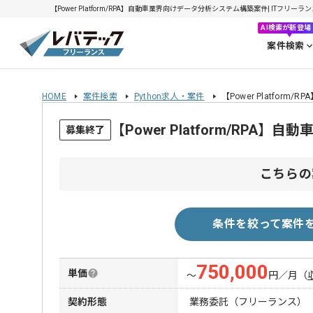
【Power Platform/RPA】自動車業界向けデータ分析システム構築案件| ITフリーラ
AI検索が新登場
案件検索
HOME
案件検索
Python求人・案件
【Power Platfo
【Power Platform/R
募集終了
こちらの
条件を絞って案件
750,000
単価
〜
円／月
（
契約形態
業務委託（フリーランス）