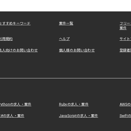
おすすめキーワード
案件一覧
フリー
案件
利用規約
ヘルプ
サイト
法人向けのお問い合わせ
個人様のお問い合わせ
登録者
Pythonの求人・案件
Rubyの求人・案件
AWS
C#の求人・案件
JavaScriptの求人・案件
Swif