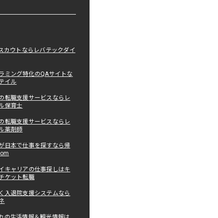
職スカウトならレバテックダイ
ラミング特化のQAサイトな
テイル
の転職支援サービスならレ
ル保育士
の転職支援サービスならレ
ル薬剤師
が日本で仕事を探すなら帰
com
イキャリアの仕事探しはキ
チケット転職
く入退院支援システムなら
ネ
カの生活情報＆観光情報は