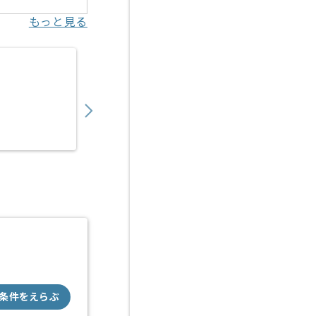
もっと見る
【データサイエンティスト】生鮮青果物業界
900,000
〜
円／月
業務委託
新宿（東京都）
条件をえらぶ