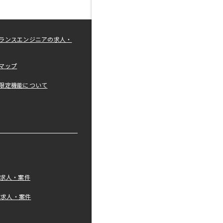
ランスエンジニアの求人・
マップ
限定機能について
の求人・案件
tの求人・案件