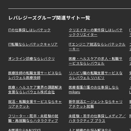
レバレジーズグループ関連サイト一覧
ITの仕事探しはレバテック
クリエイターの案件探しはレバテ
ッククリエイター
IT転職ならレバテックキャリア
ITエンジニア就活ならレバテックル
ーキー
オンライン診療ならレバクリ
医療・ヘルスケアの求人・転職サ
ービスならレバウェル
医療技師の転職支援サービスなら
リハビリ職の転職支援サービスな
レバウェル医療技師
らレバウェルリハビリ
医療・ヘルスケア業界の課題解決
医療看護介護のお仕事探しなら
支援ならレバウェル株式会社
mikaru
就活・転職支援サービスならキャ
新卒就活エージェントならキャリ
リアチケット
アチケット就職
フリーター・既卒・未経験の就
未経験・若手の仕事探しメディア／
職・再就職ならハタラクティブ
ハタラクティブ プラス
AI面接ならNALYSYS
人と組織のお悩み解決なら