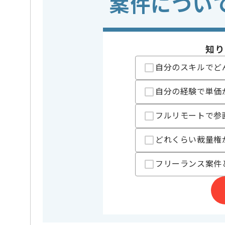
案件につい
特徴
急募 , 従
場企業
精算条件
有
精算・お支払い
知り
精算基準時間
140時間
支払いサイト
15日
自分のスキルでど
自分の経験で単価
担当者より
フルリモートで参
大手自動車メーカーの源流であり多岐にわたる事業を
グローバルに展開している企業の案件です。
どれくらい裁量権
基本的には一部リモートでの作業を見込んでおります
フリーランス案件
作業開始時間および終了時間の調整については
柔軟に対応可能ですので
ご自身のライフスタイルに合わせて参画いただけます