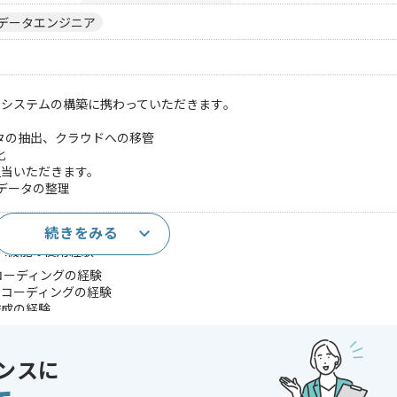
データエンジニア
システムの構築に携わっていただきます｡
タの抽出、クラウドへの移管
化
担当いただきます。
前データの整理
続きをみる
の使用経験
RPA機能の使用経験
たコーディングの経験
いたコーディングの経験
作成の経験
であれば申し込み可能なケースもございます！まずはお気軽にご相談ください！
ンスに
ニング , データ分析