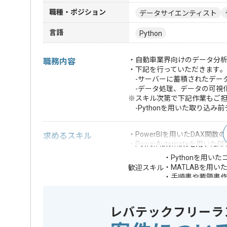
職種・ポジション
データサイエンティスト
言語
Python
・自動車業界向けのデータ分析
職務内容
・下記を行っていただきます｡
-サーバーに蓄積されたデー
-データ処理、データの可視
※スキル次第で下記作業もご
-Pythonを用いた取り込み
・PowerBIを用いたDAX関数
求めるスキル
・PowerAutomateを用いた
・Pythonを用い
・MATLABを用
歓迎スキル
・手順書や要領書
※上記に似た経験やスキルをお持ち
レバテックフリーラ
業務内容
データマイ
この案件のポイント