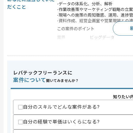
-データの体系化、分析、解析
だくこと
-作業改善策やマーケティング戦略の立案
-現場への施策の周知徹底、運用、進捗
-資料作成、経営企画室や営業現場との
この案件のポイント
業界
ビッグデータ
業務内容
データ分析
特徴
30代活躍中 , 長期プロジ
レバテックフリーランスに
求めるスキル
案件について
聞いてみませんか？
スキル
・データ分析や抽出、作業改善策提案経
・Javaを用いた開発経験1年以上
知りたい
・物流業界、ロジスティクス部門での実
自分のスキルでどんな案件がある?
歓迎スキル
・新規事業企画経験
・DX推進経験
自分の経験で単価はいくらになる?
スキルに不安がある方へ