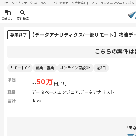
【データアナリティクス/一部リモート】物流データ分析案件| ITフリーランスエンジニアの求人・案件(
企業の方
案件検索
【データアナリティクス/一部リモート】物流デ
募集終了
こちらの案件は
リモートOK
副業・複業
オンライン商談OK
週3日
単価
50
万
〜
円／月
職種
データベースエンジニア
,
データアナリスト
言語
Java
あ