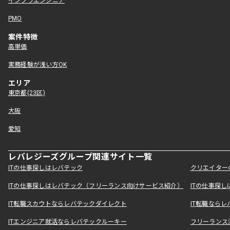
インフラエンジニア
PMO
案件特徴
高単価
実務経験が浅い方OK
エリア
東京都(23区)
大阪
愛知
レバレジーズグループ関連サイト一覧
ITの仕事探しはレバテック
クリエイター
ITの仕事探しはレバテック（フリーランス向けサービス紹介）
ITの仕事探
IT転職スカウトならレバテックダイレクト
IT転職なら
ITエンジニア就活ならレバテックルーキー
フリーランス