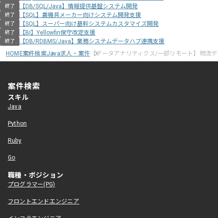
【DB/SQL/Java】情報提供基盤システム開発
終了
【SQL】農機具メーカー向けシステム開発支援
終了
【SQL】スーパー向け基幹システムカスタマイズ開発
終了
【BI】Yellowfin保守改定支援
終了
【DB/RDBMS/Java】業務システムデータハブ連携支援
終了
HOME
案件検索
Java求人・案件
【データアナリティクス/一部リモート】物流
案件検索
スキル
Java
Python
Ruby
Go
職種・ポジション
プログラマー(PG)
フロントエンドエンジニア