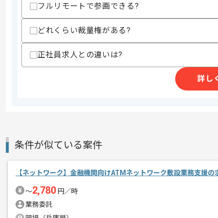
フルリモートで参画できる?
上記に似た経験やスキルをお持ちであれば申
どれくらい裁量権がある?
精算条件
有
正社員求人との違いは?
精算・お支払い
精算基準時間
140時間〜180時間
詳し
支払いサイト
15日
商談回数
1回
その他募集要項
募集人数
1人
条件が似ている案件
作業開始日
2023/10/02
【ネットワーク】金融機関向けATMネットワーク敷設業務支援の
2,780
〜
円／時
倉庫事業をはじめ、運送事業、3PL事業
エージェントからのコ
業務委託
基本的には一部リモートでの作業を見込
メント