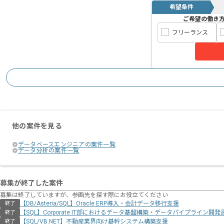
希望条件
ご希望の働き
フリーランス
他の案件を見る
データベースエンジニアの案件一覧
データ分析の案件一覧
募集が終了した案件
募集は終了していますが、参画先を探す際にお役立てください
【DB/Asteria/SQL】Oracle ERP導入・会計データ移行支援
終了
【SQL】Corporate IT部におけるデータ基盤構築・データパイプライン開発
終了
【SQL/VB.NET】不動産業界向け基幹システム構築支援
終了