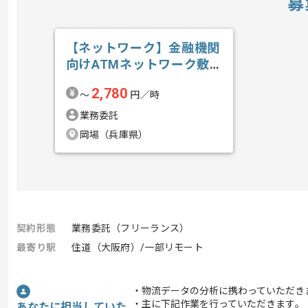
募
【ネットワーク】金融機関
向けATMネットワーク敷
設業務支援の求人・案件
2,780
〜
円／時
業務委託
岡場（兵庫県）
契約形態
業務委託（フリーランス）
最寄り駅
住道（大阪府）/一部リモート
・物流データの分析に携わっていただき
・主に下記作業を行っていただきます｡
あなたに担当していた