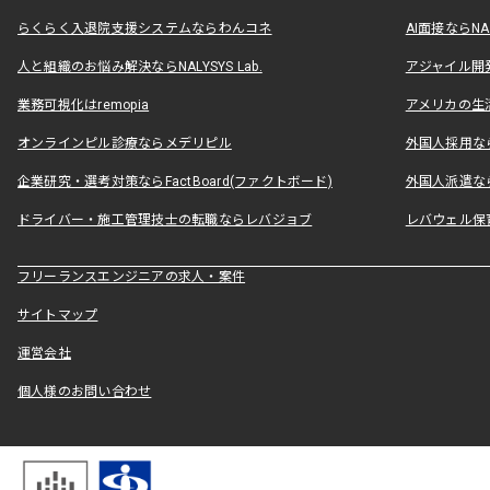
らくらく入退院支援システムならわんコネ
AI面接ならNAL
人と組織のお悩み解決ならNALYSYS Lab.
アジャイル開発なら
業務可視化はremopia
アメリカの生活
オンラインピル診療ならメデリピル
外国人採用ならLe
企業研究・選考対策ならFactBoard(ファクトボード)
外国人派遣なら
ドライバー・施工管理技士の転職ならレバジョブ
レバウェル保
フリーランスエンジニアの求人・案件
サイトマップ
運営会社
個人様のお問い合わせ