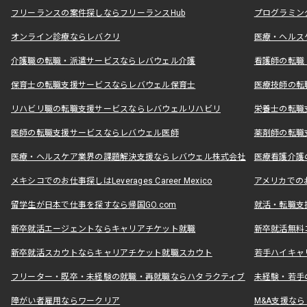
フリーランスの案件探しならフリーランスHub
プログラミン
オンライン診療ならレバクリ
医療・ヘルス
介護職の転職・派遣サービスならレバウェル介護
看護師の転職
保育士の転職支援サービスならレバウェル保育士
医療技師の転
リハビリ職の転職支援サービスならレバウェルリハビリ
栄養士の転職
医師の転職支援サービスならレバウェル医師
薬剤師の転職
医療・ヘルスケア業界の課題解決支援ならレバウェル株式会社
医療看護介護の
メキシコでのお仕事探しはLeverages Career Mexico
アメリカでのお仕事
留学生が日本で仕事を探すなら帰国GO.com
就活・転職支
新卒就活エージェントならキャリアチケット就職
新卒就活無料
新卒就活スカウトならキャリアチケット就職スカウト
若手ハイキャ
フリーター・既卒・未経験の就職・再就職ならハタラクティブ
未経験・若手
障がい者雇用ならワークリア
M&A支援な