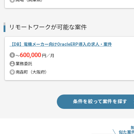
岡場（兵庫県）
データ分析のご経験を活かしたい方には
リモートワークが可能な案件
【DB】電機メーカー向けOracleERP導入の求人・案件
600,000
〜
円／月
業務委託
南森町（大阪府）
条件を絞って案件を探す
似た案