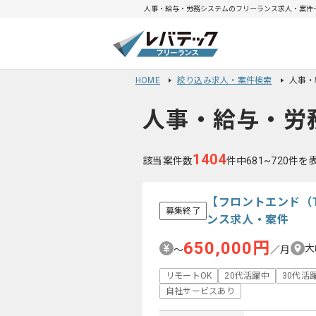
人事・給与・労務システムのフリーランス求人・案件一覧
HOME
絞り込み求人・案件検索
人事・
人事・給与・労
1404
該当案件数
件中681~720件を
【フロントエンド（T
募集終了
ンス求人・案件
650,000円
大
〜
／月
リモートOK
20代活躍中
30代活
自社サービスあり