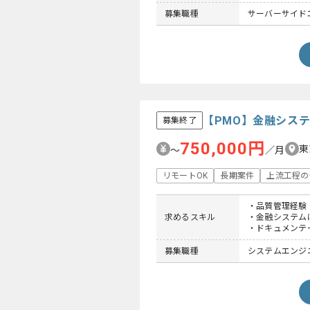
募集職種
サーバーサイド
【PMO】金融シス
募集終了
750,000円
東
〜
／月
リモートOK
長期案件
上流工程の
・品質管理経験
求めるスキル
・金融システム
・ドキュメンテ
募集職種
システムエンジニア