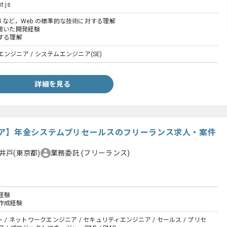
t.js
DOM など，Web の標準的な技術に対する理解
tを用いた開発経験
する理解
ンジニア / システムエンジニア(SE)
詳細を見る
ア】年金システムプリセールスのフリーランス求人・案件
井戸(東京都)
業務委託
(フリーランス)
経験
作成経験
 / ネットワークエンジニア / セキュリティエンジニア / セールス / プリセ