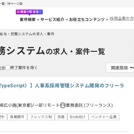
 - 18ページ目
AI検索が新登場！
採用企業の方
案件検索
サービス紹介
お役立ちコンテンツ
給与・労務システムの求人・案件
務システム
の求人・案件一覧
終了案件を除く
表示
ypeScript）】人事系採用管理システム開発のフリーラ
崎広小路(東京都)/一部リモート
業務委託
(フリーランス)
躍中
長期案件
フレックス制
急募
BtoB向け
ベンチャー企業