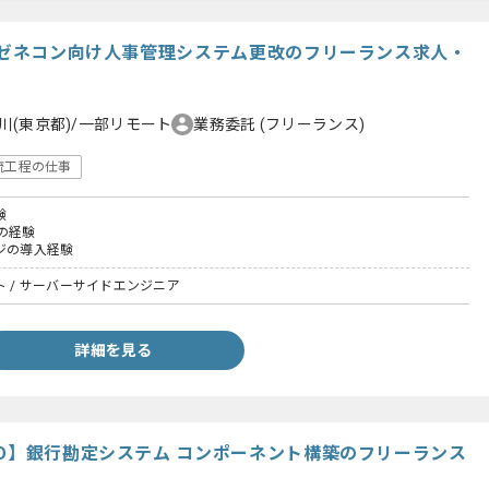
大手ゼネコン向け人事管理システム更改のフリーランス求人・
川(東京都)/一部リモート
業務委託
(フリーランス)
流工程の仕事
験
の経験
ジの導入経験
ト / サーバーサイドエンジニア
詳細を見る
MO】銀行勘定システム コンポーネント構築のフリーランス