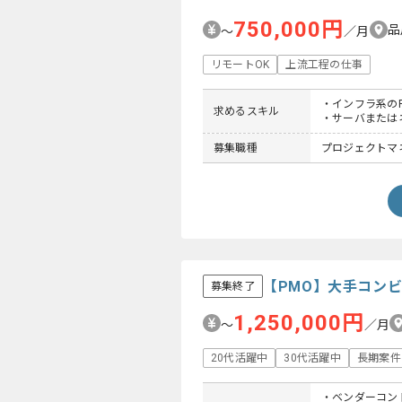
750,000円
品
〜
／月
リモートOK
上流工程の仕事
・インフラ系の
求めるスキル
・サーバまたは
募集職種
プロジェクトマネー
【PMO】大手コン
募集終了
1,250,000円
〜
／月
20代活躍中
30代活躍中
長期案件
・ベンダーコン