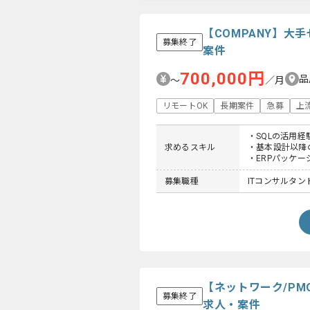
【COMPANY】
募集終了
案件
700,000円
品
〜
／月
リモートOK
長期案件
急募
上
・SQLの活用経
求めるスキル
・基本設計以降
・ERPパッケー
募集職種
ITコンサルタン
【ネットワーク/P
募集終了
求人・案件