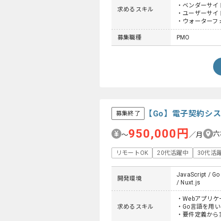
・ベンダーサイ
求めるスキル
・ユーザーサイ
・ウォーターフ
募集職種
PMO
【Go】電子契約シ
募集終了
950,000円
六
〜
／月
リモートOK
20代活躍中
30代活
JavaScript / Go
開発環境
/ Nuxt.js
・Webアプリ
求めるスキル
・Go言語を用
・要件定義から