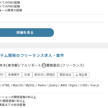
ドでのPMO経験
ドでのPMO経験
ォール開発の経験
詳細を見る
ステム開発のフリーランス求人・案件
本木(東京都)/フルリモート
業務委託
(フリーランス)
躍中
長期案件
急募
新技術に積極的
服装自由
上場企業
 / HTML / MacOS / MySQL / Redis / jQuery / AWS / Nginx / CSS3 / Vue.js
ケーションの開発経験3年以上
いた開発経験1年以上
実装までの担当経験