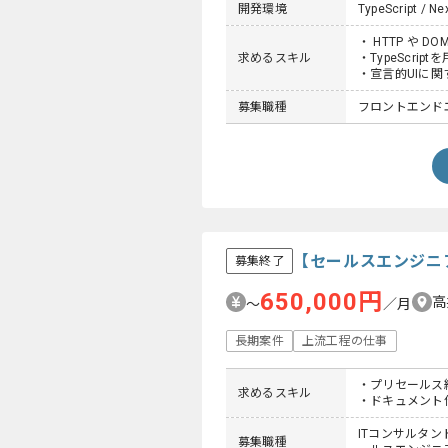
開発環境
TypeScript / Nex
・ HTTP や 
求めるスキル
・TypeScrip
・宣言的UIに関
募集職種
フロントエンドエ
【セールスエンジニ
募集終了
650,000円
高
〜
／月
長期案件
上流工程の仕事
・プリセールス
求めるスキル
・ドキュメント
ITコンサルタント
募集職種