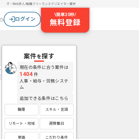
IT・Web求人/転職
フリーランスクリエイター案件
\
簡単30秒
/
ログイン
へ
無料登録
案件
探す
を
現在の条件に合う案件は
1404
件
人事・給与・労務システ
ム
追加できる条件はこちら
職種
スキル・言語
リモート・地域
週稼働日
単価
こだわり条件