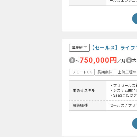
ールスエンジニア 
【セールス】ライフ
募集終了
750,000円
大
〜
／月
リモートOK
長期案件
上流工程の
・プリセールス経
求めるスキル
・システム開発
・SaaSまた
募集職種
セールス / プリ