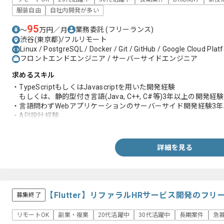
服装自由
自社内開発が多い
95
業務委託
(フリーランス)
〜
万円／月
渋谷(東京都)/フルリモート
Linux / PostgreSQL / Docker / Git / GitHub / Google Cloud Plat
フロントエンドエンジニア / サーバーサイドエンジニア
求めるスキル
・TypeScriptもしくはJavascriptを用いた開発経験
もしくは、静的型付き言語(Java, C++, C#等)3年以上の開発経験
・言語問わずWebアプリケーションのサーバーサイド開発経験3年
・API設計経験
・テーブル設計経験
・Gitを利用したチームでの開発経験
詳細を見る
【Flutter】リファラルHRサービス開発のフ
募集終了
リモートOK
副業・複業
20代活躍中
30代活躍中
長期案件
急