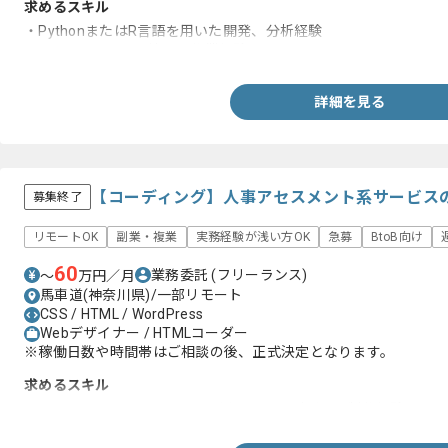
求めるスキル
・PythonまたはR言語を用いた開発、分析経験
・Linux、MySQL環境での作業経験
詳細を見る
【コーディング】人事アセスメント系サービス
募集終了
リモートOK
副業・複業
実務経験が浅い方OK
急募
BtoB向け
60
業務委託
(フリーランス)
〜
万円／月
馬車道(神奈川県)/一部リモート
CSS / HTML / WordPress
Webデザイナー / HTMLコーダー
※稼働日数や時間帯はご相談の後、正式決定となります。
求めるスキル
・HTML、CSS、WordPressを用いたWebデザイン制作経験