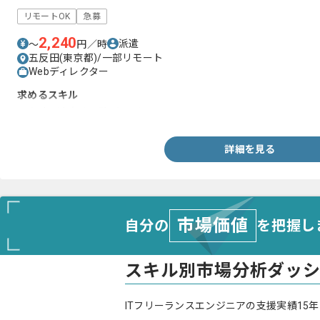
リモートOK
急募
2,240
派遣
〜
円／時
五反田(東京都)/一部リモート
Webディレクター
求めるスキル
・会計関連実務経験1年以上
詳細を見る
市場価値
自分の
を把握し
スキル別市場分析ダッ
ITフリーランスエンジニアの支援実績15年