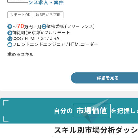
ンス求人・案件
リモートOK
週3日から可能
70
業務委託
(フリーランス)
〜
万円／月
御徒町(東京都)/フルリモート
CSS / HTML / Git / JIRA
フロントエンドエンジニア / HTMLコーダー
求めるスキル
・Angularを用いた実務経験 2年以上
詳細を見る
市場価値
自分の
を把握し
スキル別市場分析ダッ