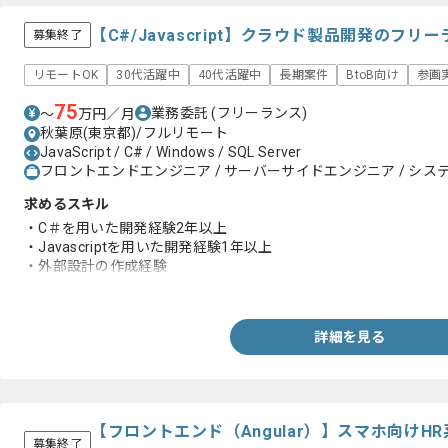
【C#/Javascript】クラウド製品開発のフ
募集終了
リモートOK
30代活躍中
40代活躍中
長期案件
BtoB向け
参画
75
業務委託
(フリーランス)
〜
万円／月
秋葉原(東京都)/フルリモート
JavaScript / C# / Windows / SQL Server
フロントエンドエンジニア / サーバーサイドエンジニア / システ
求めるスキル
・C＃を用いた開発経験2年以上
・Javascriptを用いた開発経験1年以上
・外部設計の作成経験
・品質に考慮して開発できる方
詳細を見る
【フロントエンド（Angular）】スマホ向け
募集終了