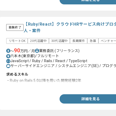
【Ruby/React】クラウドHRサービス向け
募集終了
人・案件
リモートOK
20代活躍中
30代活躍中
長期案件
急募
ベンチャ
90
業務委託
(フリーランス)
〜
万円／月
六本木(東京都)/フルリモート
JavaScript / Ruby / Rails / React / TypeScript
サーバーサイドエンジニア / システムエンジニア(SE) / プログラ
求めるスキル
・Ruby on Rails 5.0以降を用いた開発経験2年
・フレームワークを用いたWebアプリケーション開発経験4年以上
詳細を見る