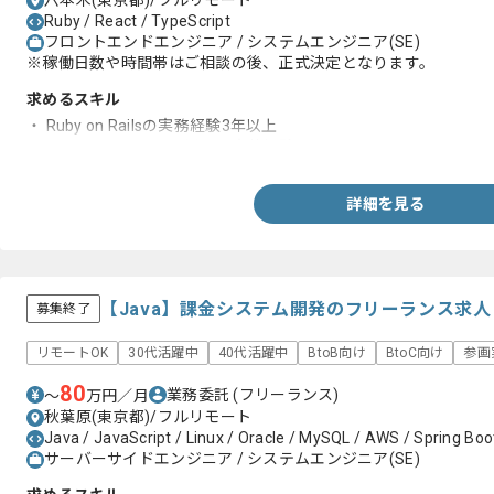
六本木(東京都)/フルリモート
Ruby / React / TypeScript
フロントエンドエンジニア / システムエンジニア(SE)
※稼働日数や時間帯はご相談の後、正式決定となります。
求めるスキル
・ Ruby on Railsの実務経験3年以上
・React/Typescriptを用いた実装経験
詳細を見る
【Java】課金システム開発のフリーランス求
募集終了
リモートOK
30代活躍中
40代活躍中
BtoB向け
BtoC向け
参画
80
業務委託
(フリーランス)
〜
万円／月
秋葉原(東京都)/フルリモート
Java / JavaScript / Linux / Oracle / MySQL / AWS / Spring Boo
サーバーサイドエンジニア / システムエンジニア(SE)