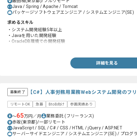
飯田橋(東京都)/フルリモート
Java / Spring / Apache / Tomcat
パッケージソフトウェアエンジニア / システムエンジニア(SE)
求めるスキル
・システム開発経験5年以上
・Javaを用いた開発経験
・OracleDB環境での開発経験
・基本設計以降の経験
詳細を見る
【C#】人事労務用業務Webシステム開発のフ
募集終了
リモートOK
急募
BtoB向け
参画実績あり
65
業務委託
(フリーランス)
〜
万円／月
赤坂(東京都)/一部リモート
JavaScript / SQL / C# / CSS / HTML / jQuery / ASP.NET
サーバーサイドエンジニア / システムエンジニア(SE) / プログラ