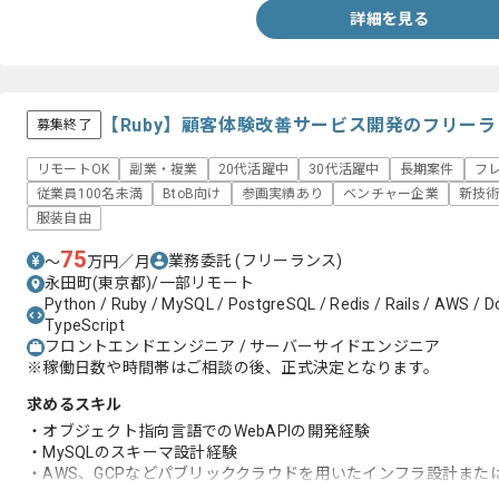
詳細を見る
【Ruby】顧客体験改善サービス開発のフリー
募集終了
リモートOK
副業・複業
20代活躍中
30代活躍中
長期案件
フ
従業員100名未満
BtoB向け
参画実績あり
ベンチャー企業
新技
服装自由
75
業務委託
(フリーランス)
〜
万円／月
永田町(東京都)/一部リモート
Python / Ruby / MySQL / PostgreSQL / Redis / Rails / AWS / Do
TypeScript
フロントエンドエンジニア / サーバーサイドエンジニア
※稼働日数や時間帯はご相談の後、正式決定となります。
求めるスキル
・オブジェクト指向言語でのWebAPIの開発経験
・MySQLのスキーマ設計経験
・AWS、GCPなどパブリッククラウドを用いたインフラ設計また
・アジャイル開発のプロジェクトにおけるチーム開発経験