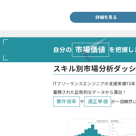
・VBScriptを用いた設計経験２年以上
詳細を見る
市場価値
自分の
を把握し
スキル別市場分析ダッ
ITフリーランスエンジニアの支援実績15年
蓄積された圧倒的なデータから算出！
案件倍率
適正単価
や
が一目瞭然