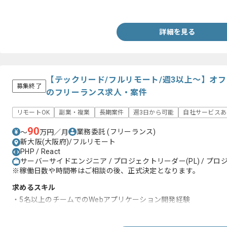
・設計レビューおよびコードレビュー経験
詳細を見る
【テックリード/フルリモート/週3以上～】オ
募集終了
のフリーランス求人・案件
リモートOK
副業・複業
長期案件
週3日から可能
自社サービスあ
90
業務委託
(フリーランス)
〜
万円／月
新大阪(大阪府)/フルリモート
PHP / React
サーバーサイドエンジニア / プロジェクトリーダー(PL) / プロ
※稼働日数や時間帯はご相談の後、正式決定となります。
求めるスキル
・5名以上のチームでのWebアプリケーション開発経験
・基本設計〜実装〜テストの全工程における経験およびリード経