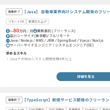
【Java】 自動車業界向けシステム開発のフリ
募集終了
リモートOK
新規立ち上げ
80
業務委託
(フリーランス)
〜
万円／月
品川シーサイド(東京都)/フルリモート
Java / Node.js / AWS / JIRA / Spring Boot / Vue.js / Nuxt.js
サーバーサイドエンジニア / システムエンジニア(SE)
求めるスキル
・JavaでのWebシステム開発経験4年以上
・ Spring BootもしくはSpringを用いた開発経験
詳細を見る
【TypeScript】新規サービス開発のフリーラ
募集終了
リモートOK
20代活躍中
30代活躍中
長期案件
BtoB向け
新技