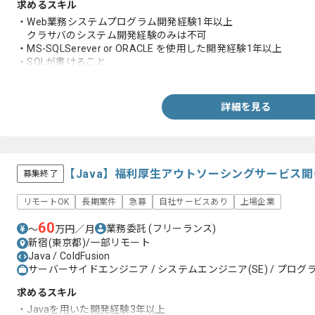
求めるスキル
・Web業務システムプログラム開発経験1年以上
クラサバのシステム開発経験のみは不可
・MS-SQLSerever or ORACLE を使用した開発経験1年以上
・SQLが書けること
・JavaScript が書けること
・ASPの開発経験。
ない場合はPHP and VBA or VBS の経験でも可。
詳細を見る
【Java】福利厚生アウトソーシングサービス
募集終了
リモートOK
長期案件
急募
自社サービスあり
上場企業
60
業務委託
(フリーランス)
〜
万円／月
新宿(東京都)/一部リモート
Java / ColdFusion
サーバーサイドエンジニア / システムエンジニア(SE) / プログラ
求めるスキル
・Javaを用いた開発経験3年以上