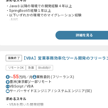
求めるスキル
・Java８以降の環境での開発経験４年以上
・SpringBootの経験１年以上
・以下いずれかの環境でのマイグレーション経験
-AWS
-Linux
-MySQL
-nginx
詳細を見る
【VBA】営業事務効率化ツール開発のフリーラ
募集終了
リモートOK
急募
BtoB向け
55
業務委託
(フリーランス)
〜
万円／月
豊洲(東京都)/一部リモート
VBScript / VBA
サーバーサイドエンジニア / システムエンジニア(SE)
求めるスキル
・VBAを用いた開発経験