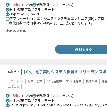
75
業務委託
(フリーランス)
〜
万円／月
日本橋(東京都)/フルリモート
Objective-C / Swift
アプリケーションエンジニア / システムエンジニア(SE) / プログ
※稼働日数や時間帯はご相談の後、正式決定となります。
求めるスキル
・Flutterを用いた開発経験1年以上
詳細を見る
【Go】電子契約システム開発のフリーランス求
募集終了
リモートOK
副業・複業
20代活躍中
30代活躍中
長期案件
急
上場企業
95
業務委託
(フリーランス)
〜
万円／月
六本木(東京都)/フルリモート
JavaScript / Go / HTML / MacOS / MySQL / Redis / jQuery / AWS