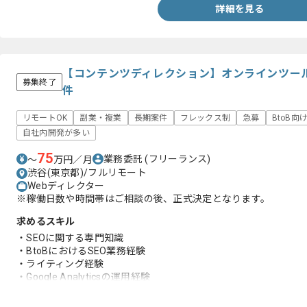
詳細を見る
【コンテンツディレクション】オンラインツー
募集終了
件
リモートOK
副業・複業
長期案件
フレックス制
急募
BtoB向
自社内開発が多い
75
業務委託
(フリーランス)
〜
万円／月
渋谷(東京都)/フルリモート
Webディレクター
※稼働日数や時間帯はご相談の後、正式決定となります。
求めるスキル
・SEOに関する専門知識
・BtoBにおけるSEO業務経験
・ライティング経験
・Google Analyticsの運用経験
・SalesforceやBIなどを活用したレポート作成