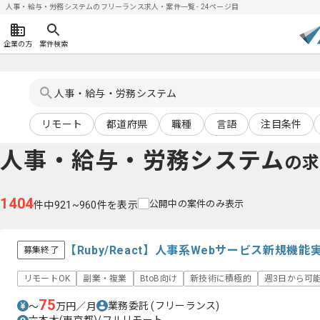
人事・給与・労務システムのフリーランス求人・案件一覧 - 24ページ目
企業の方
案件検索
リモート
都道府県
職種
言語
注目条件
人事・給与・労務システム
の
1404
公開中の案件のみ表示
件中921~960件を表示
【Ruby/React】人事系Webサービス新規
募集終了
リモートOK
副業・複業
BtoB向け
新技術に積極的
週3日から可
75
業務委託
(フリーランス)
〜
万円／月