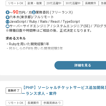
リモートOK
副業・複業
20代活躍中
30代活躍中
長期案件
急
90
業務委託
(フリーランス)
〜
万円／月
六本木(東京都)/フルリモート
JavaScript / Ruby / Rails / React / TypeScript
サーバーサイドエンジニア / システムエンジニア(SE) / プログラ
※稼働日数や時間帯はご相談の後、正式決定となります。
求めるスキル
・Rubyを用いた開発経験1年
・何かしらのFWを用いた開発経験3年
・アジャイル環境での開発経験
詳細を見る
【PHP】ソーシャルチケットサービス追加開発
募集終了
ーランス求人・案件
リモートOK
長期案件
参画実績あり