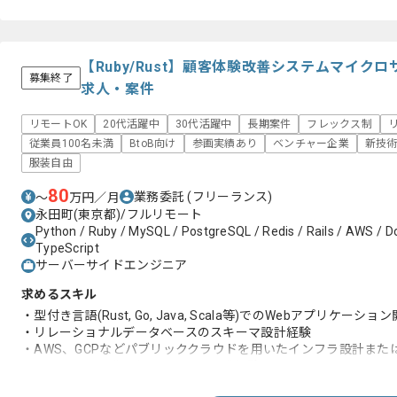
【Ruby/Rust】顧客体験改善システムマイ
募集終了
求人・案件
リモートOK
20代活躍中
30代活躍中
長期案件
フレックス制
従業員100名未満
BtoB向け
参画実績あり
ベンチャー企業
新技
服装自由
80
業務委託
(フリーランス)
〜
万円／月
永田町(東京都)/フルリモート
Python / Ruby / MySQL / PostgreSQL / Redis / Rails / AWS / Do
TypeScript
サーバーサイドエンジニア
求めるスキル
・型付き言語(Rust, Go, Java, Scala等)でのWebアプリケーシ
・リレーショナルデータベースのスキーマ設計経験
・AWS、GCPなどパブリッククラウドを用いたインフラ設計また
・アジャイル開発におけるチーム開発経験