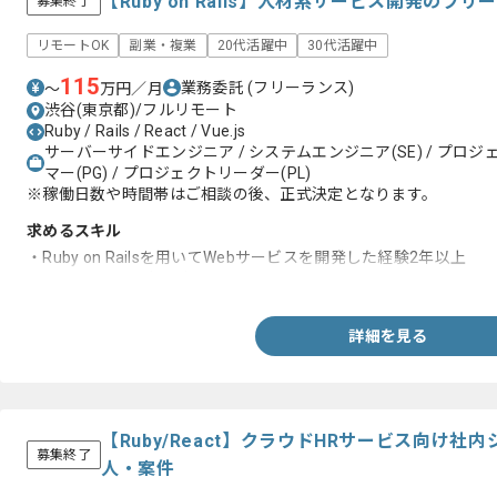
【Ruby on Rails】人材系サービス開発のフ
募集終了
リモートOK
副業・複業
20代活躍中
30代活躍中
115
業務委託
(フリーランス)
〜
万円／月
渋谷(東京都)/フルリモート
Ruby / Rails / React / Vue.js
サーバーサイドエンジニア / システムエンジニア(SE) / プロジェ
マー(PG) / プロジェクトリーダー(PL)
※稼働日数や時間帯はご相談の後、正式決定となります。
求めるスキル
・Ruby on Railsを用いてWebサービスを開発した経験2年以上
・エンジニア歴3年以上
詳細を見る
【Ruby/React】クラウドHRサービス向け
募集終了
人・案件