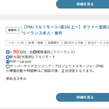
詳細を見る
【PM/フルリモート/週3以上～】オファー型
募集終了
リーランス求人・案件
リモートOK
副業・複業
長期案件
週3日から可能
自社サービスあ
90
業務委託
(フリーランス)
〜
万円／月
新大阪(大阪府)/フルリモート
PHP / Laravel
サーバーサイドエンジニア / プロジェクトマネージャー(PM)
※稼働日数や時間帯はご相談の後、正式決定となります。
求めるスキル
・Web系サービスのバックエンド開発PM経験
詳細を見る