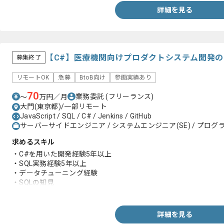
詳細を見る
【C#】医療機関向けプロダクトシステム開発
募集終了
リモートOK
急募
BtoB向け
参画実績あり
70
業務委託
(フリーランス)
〜
万円／月
大門(東京都)/一部リモート
JavaScript / SQL / C# / Jenkins / GitHub
サーバーサイドエンジニア / システムエンジニア(SE) / プログラ
求めるスキル
・C#を用いた開発経験5年以上
・SQL実務経験5年以上
・データチューニング経験
・SQLの知見
・DBの知見
詳細を見る