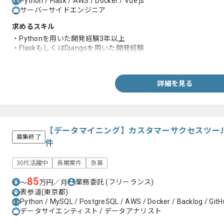
Python / Flask / AWS / Docker / Vue.js
サーバーサイドエンジニア
求めるスキル
・Pythonを用いた開発経験3年以上
・FlaskもしくはDjangoを用いた開発経験
・サーバシステムにおける設計経験
詳細を見る
【データマイニング】カスタマーサクセスツー
募集終了
件
30代活躍中
長期案件
急募
85
業務委託
(フリーランス)
〜
万円／月
表参道(東京都)
Python / MySQL / PostgreSQL / AWS / Docker / Backlog / GitH
データサイエンティスト / データアナリスト