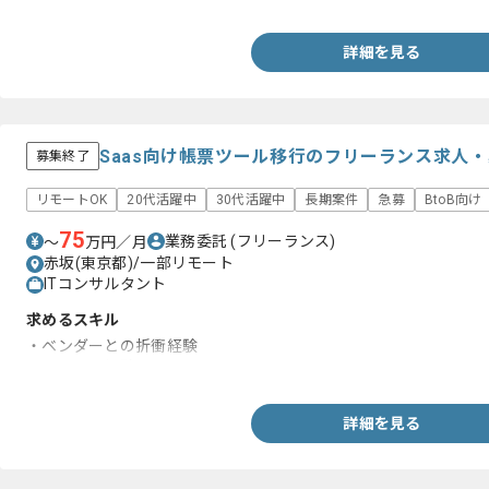
詳細を見る
Saas向け帳票ツール移行のフリーランス求人
募集終了
リモートOK
20代活躍中
30代活躍中
長期案件
急募
BtoB向け
75
業務委託
(フリーランス)
〜
万円／月
赤坂(東京都)/一部リモート
ITコンサルタント
求めるスキル
・ベンダーとの折衝経験
・ASP.NET経験
詳細を見る