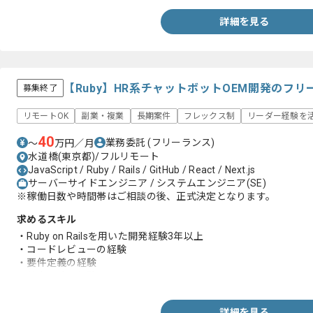
詳細を見る
【Ruby】HR系チャットボットOEM開発のフ
募集終了
リモートOK
副業・複業
長期案件
フレックス制
リーダー経験を
40
業務委託
(フリーランス)
〜
万円／月
水道橋(東京都)/フルリモート
JavaScript / Ruby / Rails / GitHub / React / Next.js
サーバーサイドエンジニア / システムエンジニア(SE)
※稼働日数や時間帯はご相談の後、正式決定となります。
求めるスキル
・Ruby on Railsを用いた開発経験3年以上
・コードレビューの経験
・要件定義の経験
・基本設計の経験
詳細を見る