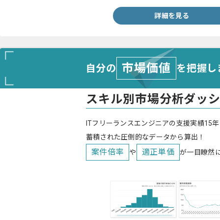
詳細を見る
市場価値
自分の
を把握し
スキル別市場分析ダッ
ITフリーランスエンジニアの支援実績15年
蓄積された圧倒的なデータから算出！
案件倍率
適正単価
や
が一目瞭然