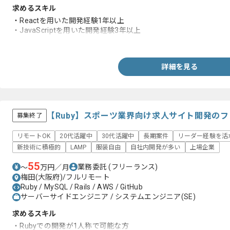
求めるスキル
・Reactを用いた開発経験1年以上
・JavaScriptを用いた開発経験3年以上
・一人称での開発経験
詳細を見る
【Ruby】スポーツ業界向け求人サイト開発の
募集終了
リモートOK
20代活躍中
30代活躍中
長期案件
リーダー経験を活
新技術に積極的
LAMP
服装自由
自社内開発が多い
上場企業
55
業務委託
(フリーランス)
〜
万円／月
梅田(大阪府)/フルリモート
Ruby / MySQL / Rails / AWS / GitHub
サーバーサイドエンジニア / システムエンジニア(SE)
求めるスキル
・Rubyでの開発が1人称で可能な方