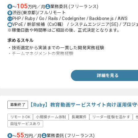
105
業務委託
(フリーランス)
〜
万円／月
渋谷(東京都)/フルリモート
PHP / Ruby / Go / Rails / CodeIgniter / Backbone.js / AWS
VPoE / 幹部候補（CxO職） / システムエンジニア(SE) / プ
※稼働日数や時間帯はご相談の後、正式決定となります。
求めるスキル
・技術選定から実装までの一貫した開発実務経験
・チームマネジメントの実務経験
・エンジニアとしての開発経験3年以上
詳細を見る
【Ruby】教育動画サービスサイト向け運用保
募集終了
リモートOK
小規模チーム体制
長期案件
リーダー経験を活かす
自社サービスあり
55
業務委託
(フリーランス)
〜
万円／月