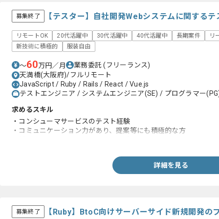
【テスター】自社開発Webシステムに関するテ
募集終了
リモートOK
20代活躍中
30代活躍中
40代活躍中
長期案件
リ
新技術に積極的
服装自由
60
業務委託
(フリーランス)
〜
万円／月
天満橋(大阪府)/フルリモート
JavaScript / Ruby / Rails / React / Vue.js
テストエンジニア / システムエンジニア(SE) / プログラマー(PG
求めるスキル
・コンシューマサービスのテスト経験
・コミュニケーション力があり、提案等にも積極的な方
・新しいもの、面白いことを柔軟に受け入れられる方
詳細を見る
【Ruby】BtoC向けサーバーサイド新規開発
募集終了