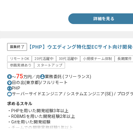
・AWS経験
詳細を見る
【PHP】ウエディング特化型ECサイト向け開
募集終了
リモートOK
20代活躍中
30代活躍中
小規模チーム体制
長期案件
参画実績あり
スタートアップ
75
業務委託
(フリーランス)
〜
万円／月
日の出(東京都)/フルリモート
PHP
サーバーサイドエンジニア / システムエンジニア(SE) / プログラ
求めるスキル
・PHPを用いた開発経験3年以上
・RDBMSを用いた開発経験2年以上
・Gitを用いた開発経験
・チームでの開発実務経験1年以上