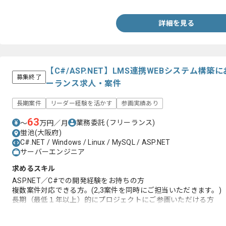
・フリーランスとしての実務経験1年以上
詳細を見る
【C#/ASP.NET】LMS連携WEBシステム構
募集終了
ーランス求人・案件
長期案件
リーダー経験を活かす
参画実績あり
63
業務委託
(フリーランス)
〜
万円／月
蛍池(大阪府)
C#.NET / Windows / Linux / MySQL / ASP.NET
サーバーエンジニア
求めるスキル
ASP.NET／C#での開発経験をお持ちの方
複数案件対応できる方。(2,3案件を同時にご担当いただきます。)
長期（最低１年以上）的にプロジェクトにご参画いただける方
上流工程からの案件を希望される方