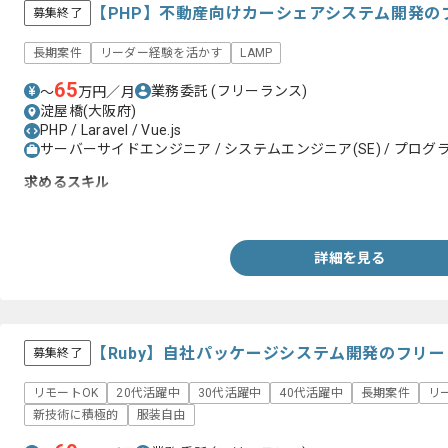
【PHP】不動産向けカーシェアシステム開発の
募集終了
長期案件
リーダー経験を活かす
LAMP
65
業務委託
(フリーランス)
〜
万円／月
淀屋橋(大阪府)
PHP / Laravel / Vue.js
サーバーサイドエンジニア / システムエンジニア(SE) / プログラ
求めるスキル
PHP（FW:Laravel）での開発経験。
詳細を見る
【Ruby】自社パッケージシステム開発のフリ
募集終了
リモートOK
20代活躍中
30代活躍中
40代活躍中
長期案件
リ
新技術に積極的
服装自由