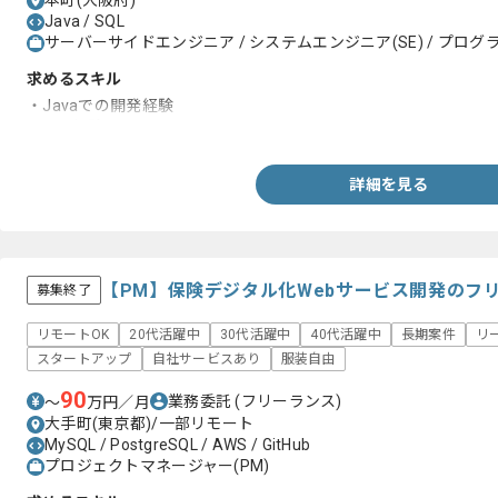
本町(大阪府)
Java / SQL
サーバーサイドエンジニア / システムエンジニア(SE) / プログラ
求めるスキル
・Javaでの開発経験
・SQL経験
詳細を見る
【PM】保険デジタル化Webサービス開発のフ
募集終了
リモートOK
20代活躍中
30代活躍中
40代活躍中
長期案件
リ
スタートアップ
自社サービスあり
服装自由
90
業務委託
(フリーランス)
〜
万円／月
大手町(東京都)/一部リモート
MySQL / PostgreSQL / AWS / GitHub
プロジェクトマネージャー(PM)