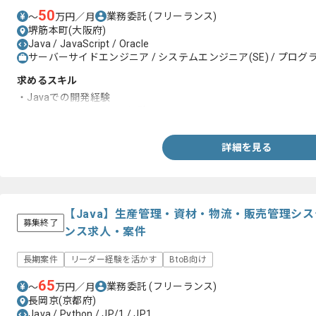
50
業務委託
(フリーランス)
〜
万円／月
堺筋本町(大阪府)
Java / JavaScript / Oracle
サーバーサイドエンジニア / システムエンジニア(SE) / プログラ
求めるスキル
・Javaでの開発経験
・JavaScript、Oracleの経験
詳細を見る
【Java】生産管理・資材・物流・販売管理シ
募集終了
ンス求人・案件
長期案件
リーダー経験を活かす
BtoB向け
65
業務委託
(フリーランス)
〜
万円／月
長岡京(京都府)
Java / Python / JP/1 / JP1