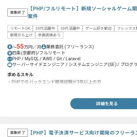
【PHP/フルリモート】新規ソーシャルゲーム
募集終了
案件
リモートOK
20代活躍中
30代活躍中
ゲーム好き歓迎
フレックス
新規立ち上げ
参画実績あり
55
業務委託
(フリーランス)
〜
万円／月
四条(京都府)/フルリモート
PHP / MySQL / AWS / Git / Laravel
サーバーサイドエンジニア / システムエンジニア(SE) / プログラ
求めるスキル
・PHPでのバックエンド開発経験が3年以上の方
・エンジニア3名以上のチームでの開発経験がある方
詳細を見る
【PHP】電子決済サービス向け開発のフリーラ
募集終了