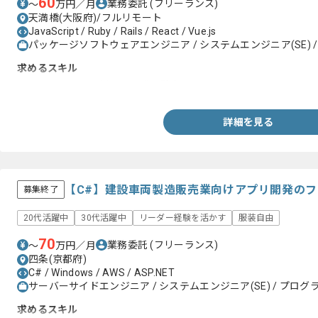
60
業務委託
(フリーランス)
〜
万円／月
天満橋(大阪府)/フルリモート
JavaScript / Ruby / Rails / React / Vue.js
パッケージソフトウェアエンジニア / システムエンジニア(SE) /
求めるスキル
・Ruby on Railsを用いた開発経験者
詳細を見る
【C#】建設車両製造販売業向けアプリ開発の
募集終了
20代活躍中
30代活躍中
リーダー経験を活かす
服装自由
70
業務委託
(フリーランス)
〜
万円／月
四条(京都府)
C# / Windows / AWS / ASP.NET
サーバーサイドエンジニア / システムエンジニア(SE) / プログラ
求めるスキル