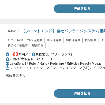
詳細を見る
【フロントエンド】自社パッケージシステム開
募集終了
リモートOK
20代活躍中
30代活躍中
40代活躍中
長期案件
リ
新技術に積極的
服装自由
60
業務委託
(フリーランス)
〜
万円／月
天満橋(大阪府)/一部リモート
JavaScript / Ruby / Rails / Redmine / GitHub / React / Vue.js
フロントエンドエンジニア / システムエンジニア(SE) / プログラ
求めるスキル
・JavaScript（React又はVue.js）を用いた開発実務経験
詳細を見る