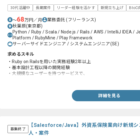
30代活躍中
長期案件
リーダー経験を活かす
新規立ち上げ
Bto
68
業務委託
(フリーランス)
〜
万円／月
秋葉原(東京都)
Python / Ruby / Scala / Node.js / Rails / AWS / IntelliJ IDEA / 
Platform / RubyMine / Play Framework
サーバーサイドエンジニア / システムエンジニア(SE)
求めるスキル
・Ruby on Railsを用いた実務経験2年以上
・基本設計工程以降の開発経験
・大規模なユーザーを持つサービスで、
パフォーマンス改善を含めた開発及び運用経験
詳細を見る
【Salesforce/Java】外資系保険業向け
募集終了
人・案件