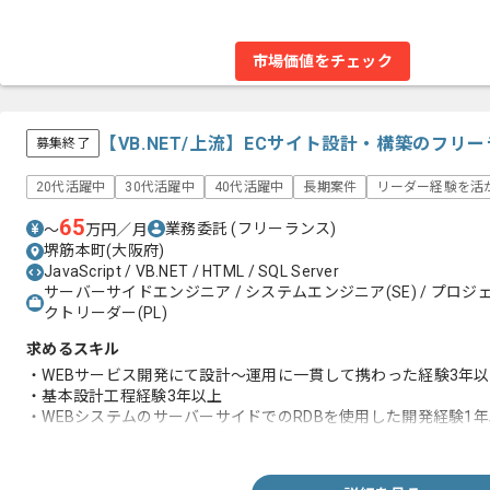
市場価値をチェック
【VB.NET/上流】ECサイト設計・構築のフリ
募集終了
20代活躍中
30代活躍中
40代活躍中
長期案件
リーダー経験を活
65
業務委託
(フリーランス)
〜
万円／月
堺筋本町(大阪府)
JavaScript / VB.NET / HTML / SQL Server
サーバーサイドエンジニア / システムエンジニア(SE) / プロジェ
クトリーダー(PL)
求めるスキル
・WEBサービス開発にて設計～運用に一貫して携わった経験3年
・基本設計工程経験3年以上
・WEBシステムのサーバーサイドでのRDBを使用した開発経験1
・クライアント様への同行業務（上流工程でも可）経験3年以上