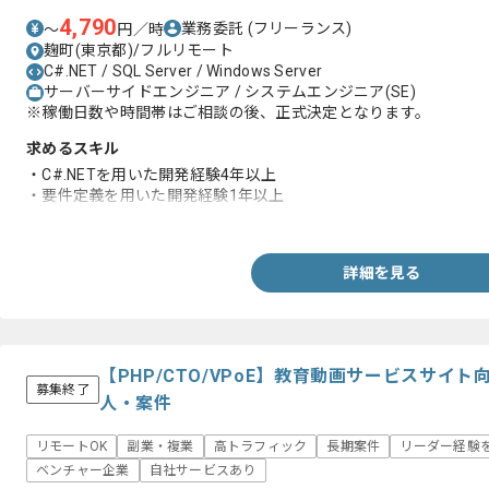
4,790
業務委託
(フリーランス)
〜
円／時
麹町(東京都)/フルリモート
C#.NET / SQL Server / Windows Server
サーバーサイドエンジニア / システムエンジニア(SE)
※稼働日数や時間帯はご相談の後、正式決定となります。
求めるスキル
・C#.NETを用いた開発経験4年以上
・要件定義を用いた開発経験1年以上
・SQLサーバーを用いた開発経験
詳細を見る
【PHP/CTO/VPoE】教育動画サービスサイ
募集終了
人・案件
リモートOK
副業・複業
高トラフィック
長期案件
リーダー経験
ベンチャー企業
自社サービスあり