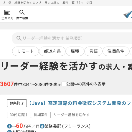
リーダー経験を活かすのフリーランス求人・案件一覧 - 77ページ目
企業の方
案件検索
リモート
都道府県
職種
言語
注目条件
リーダー経験を活かす
の求人・
3607
公開中の案件のみ表示
件中3041~3080件を表示
【Java】高速道路の料金徴収システム開発の
募集終了
30代活躍中
長期案件
リーダー経験を活かす
60
業務委託
(フリーランス)
〜
万円／月