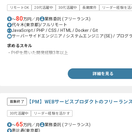
リモートOK
20代活躍中
30代活躍中
長期案件
リーダー経験を活
80
業務委託
(フリーランス)
〜
万円／月
代々木(東京都)/フルリモート
JavaScript / PHP / CSS / HTML / Docker / Git
サーバーサイドエンジニア / システムエンジニア(SE) / プログラ
求めるスキル
・PHPを用いた開発経験3年以上
・Gitを用いた実務経験
詳細を見る
【PM】WEBサービスプロダクトのフリーラン
募集終了
30代活躍中
リーダー経験を活かす
65
業務委託
(フリーランス)
〜
万円／月
恵比寿(東京都)