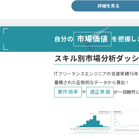
詳細を見る
市場価値
自分の
を把握し
スキル別市場分析ダッ
ITフリーランスエンジニアの支援実績15年
蓄積された圧倒的なデータから算出！
案件倍率
適正単価
や
が一目瞭然