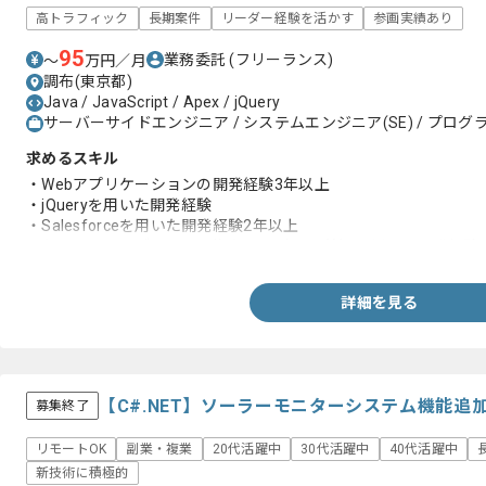
高トラフィック
長期案件
リーダー経験を活かす
参画実績あり
95
業務委託
(フリーランス)
〜
万円／月
調布(東京都)
Java / JavaScript / Apex / jQuery
サーバーサイドエンジニア / システムエンジニア(SE) / プログラ
求めるスキル
・Webアプリケーションの開発経験3年以上
・jQueryを用いた開発経験
・Salesforceを用いた開発経験2年以上
もしくは、オブジェクト指向言語（Java等）を用いた開発経験
詳細を見る
【C#.NET】ソーラーモニターシステム機能
募集終了
リモートOK
副業・複業
20代活躍中
30代活躍中
40代活躍中
新技術に積極的