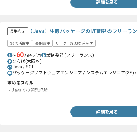
詳細を見る
【Java】生販パッケージのI/F開発のフリーラ
募集終了
30代活躍中
長期案件
リーダー経験を活かす
60
業務委託
(フリーランス)
〜
万円／月
なんば(大阪府)
Java / SQL
パッケージソフトウェアエンジニア / システムエンジニア(SE) /
求めるスキル
・Javaでの開発経験
・基本設計以降の経験
詳細を見る