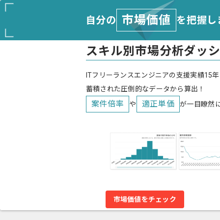
市場価値
自分の
を把握し
スキル別市場分析ダッ
ITフリーランスエンジニアの支援実績15年
蓄積された圧倒的なデータから算出！
案件倍率
適正単価
や
が一目瞭然
市場価値をチェック