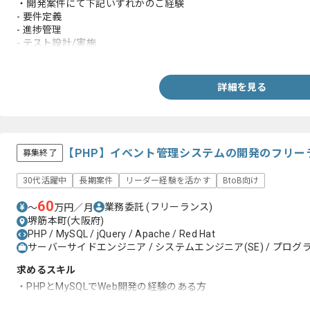
・開発案件にて下記いずれかのご経験
- 要件定義
- 進捗管理
- テスト設計/実施
- 各種仕様書の作成、設計
・下記いずれかの言語での開発経験
- Android/Java/Kotlin
詳細を見る
- Swift
- Flutter
- JavaScript (React/Vue/Angular)
- Node.js (Express)
- PHP (Laravel)
【PHP】イベント管理システムの開発のフリー
募集終了
- Python (Flask/Django)
- Ruby (Ruby on Rails)
30代活躍中
長期案件
リーダー経験を活かす
BtoB向け
60
業務委託
(フリーランス)
〜
万円／月
堺筋本町(大阪府)
PHP / MySQL / jQuery / Apache / Red Hat
サーバーサイドエンジニア / システムエンジニア(SE) / プログラ
求めるスキル
・PHPとMySQLでWeb開発の経験のある方
・コミュニケーション能力