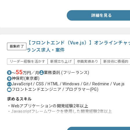
・テストの経験
詳細を見る
【フロントエンド（Vue.js）】オンラインチ
募集終了
ランス求人・案件
リーダー経験を活かす
新規立ち上げ
参画実績あり
新技術に積極的
55
業務委託
(フリーランス)
〜
万円／月
神保町(東京都)
JavaScript / CSS / HTML / Windows / Git / Redmine / Vue.js
フロントエンドエンジニア / プログラマー(PG)
求めるスキル
・Webアプリケーションの開発経験2年以上
・Javascriptフレームワークを使用した開発経験2年以上
・Vue.jsを利用した開発経験1年以上