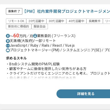
【PM】社内案件開発プロジェクトマネージメ
募集終了
リモートOK
20代活躍中
30代活躍中
40代活躍中
長期案件
リ
新技術に積極的
服装自由
60
業務委託
(フリーランス)
〜
万円／月
天満橋(大阪府)/一部リモート
JavaScript / Ruby / Rails / React / Vue.js
プロジェクトマネージャー(PM) / システムエンジニア(SE) / プ
求めるスキル
・BtoBシステム開発のPM/PL経験
・顧客やチームに価値を提供したい気持ちがある方
・クライアントだけでなくエンジニアのことも考え、プロジェク
・自ら考え動くことができる行動力がある方
・クライアントのニーズに気付き、柔軟に提案、解決できる方
・人と話すこと、人の話を聞くことが好きな方
詳細を見る