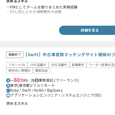
求めるスキル
・PMとしてチームを取りまとめた実務経験
・50人月以上の大規模案件の経験
・要件定義からリリースまで一貫した管理、計画策定経験
詳細を見る
【Swift】中古車買取マッチングサイト開発の
募集終了
リモートOK
20代活躍中
30代活躍中
長期案件
リーダー経験を活
新技術に積極的
服装自由
80
業務委託
(フリーランス)
〜
万円／月
東京(東京都)/フルリモート
Ruby / Swift / Kotlin / BigQuery
アプリケーションエンジニア / システムエンジニア(SE)
求めるスキル
・Swiftを用いた開発実務経験2年以上