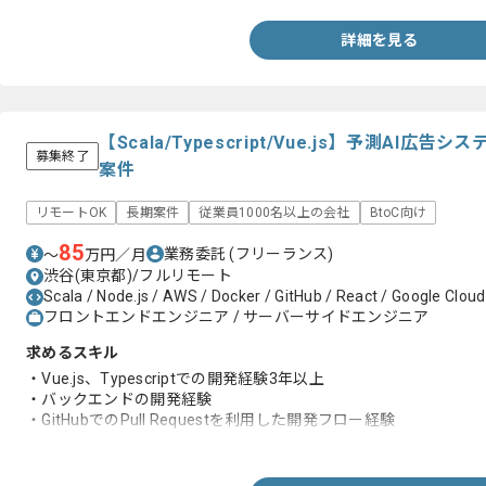
詳細を見る
【Scala/Typescript/Vue.js】予測AI
募集終了
案件
リモートOK
長期案件
従業員1000名以上の会社
BtoC向け
85
業務委託
(フリーランス)
〜
万円／月
渋谷(東京都)/フルリモート
Scala / Node.js / AWS / Docker / GitHub / React / Google Clou
フロントエンドエンジニア / サーバーサイドエンジニア
求めるスキル
・Vue.js、Typescriptでの開発経験3年以上
・バックエンドの開発経験
・GitHubでのPull Requestを利用した開発フロー経験
・基本設計の経験