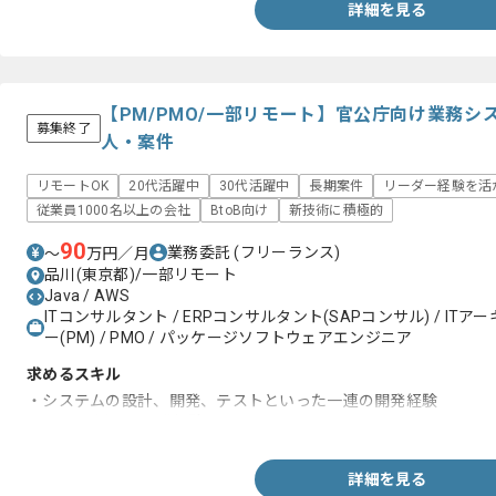
詳細を見る
【PM/PMO/一部リモート】官公庁向け業務
募集終了
人・案件
リモートOK
20代活躍中
30代活躍中
長期案件
リーダー経験を活
従業員1000名以上の会社
BtoB向け
新技術に積極的
90
業務委託
(フリーランス)
〜
万円／月
品川(東京都)/一部リモート
Java / AWS
ITコンサルタント / ERPコンサルタント(SAPコンサル) / IT
ー(PM) / PMO / パッケージソフトウェアエンジニア
求めるスキル
・システムの設計、開発、テストといった一連の開発経験
・Javaを用いた開発経験
詳細を見る