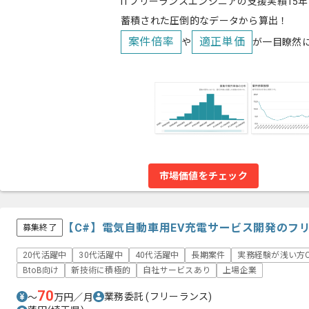
ITフリーランスエンジニアの支援実績15年
蓄積された圧倒的なデータから算出！
案件倍率
適正単価
や
が一目瞭然
市場価値をチェック
【C#】電気自動車用EV充電サービス開発のフ
募集終了
20代活躍中
30代活躍中
40代活躍中
長期案件
実務経験が浅い方O
BtoB向け
新技術に積極的
自社サービスあり
上場企業
70
業務委託
(フリーランス)
〜
万円／月