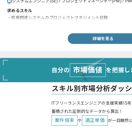
システムエンジニア(SE) / プロジェクトマネージャー(PM) / PM
求めるスキル
・医療関連システムのプロジェクトマネジメント経験
・100名以上のプロジェクトのPMまたはPMO経験
詳細を見る
市場価値
自分の
を把握し
スキル別市場分析ダッ
ITフリーランスエンジニアの支援実績15年
蓄積された圧倒的なデータから算出！
案件倍率
適正単価
や
が一目瞭然