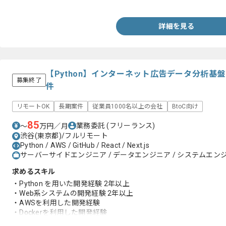
・リアルテイストのゲームに携わった経験
詳細を見る
【Python】インターネット広告データ分析基
募集終了
件
リモートOK
長期案件
従業員1000名以上の会社
BtoC向け
85
業務委託
(フリーランス)
〜
万円／月
渋谷(東京都)/フルリモート
Python / AWS / GitHub / React / Next.js
サーバーサイドエンジニア / データエンジニア / システムエンジニ
求めるスキル
・Python を用いた開発経験 2年以上
・Web系システムの開発経験 2年以上
・AWSを利用した開発経験
・Dockerを利用した開発経験
・GitHubでのプルリクエストを利用した開発経験