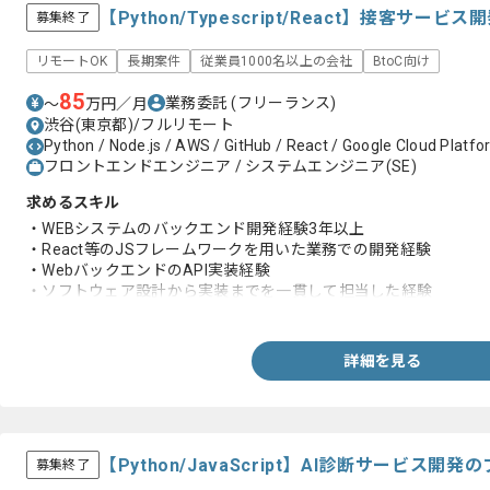
【Python/Typescript/React】接客サ
募集終了
リモートOK
長期案件
従業員1000名以上の会社
BtoC向け
85
業務委託
(フリーランス)
〜
万円／月
渋谷(東京都)/フルリモート
Python / Node.js / AWS / GitHub / React / Google Cloud Platfo
フロントエンドエンジニア / システムエンジニア(SE)
求めるスキル
・WEBシステムのバックエンド開発経験3年以上
・React等のJSフレームワークを用いた業務での開発経験
・WebバックエンドのAPI実装経験
・ソフトウェア設計から実装までを一貫して担当した経験
・Git等バージョン管理ツールを用いたチーム開発経験
詳細を見る
【Python/JavaScript】AI診断サービス
募集終了