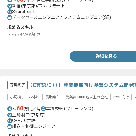
〜
万円／月
新宿(東京都)/フルリモート
SharePoint
データベースエンジニア / システムエンジニア(SE)
求めるスキル
・Excel VBA知見
・英語の使用経験(読み、書き)
詳細を見る
【C言語/C++】産業機械向け基盤システム開
募集終了
小規模チーム体制
長期案件
従業員1000名以上の会社
BtoB向け
60
業務委託
(フリーランス)
〜
万円／月
上鳥羽口(京都府)
C++ / C言語
組込・制御エンジニア