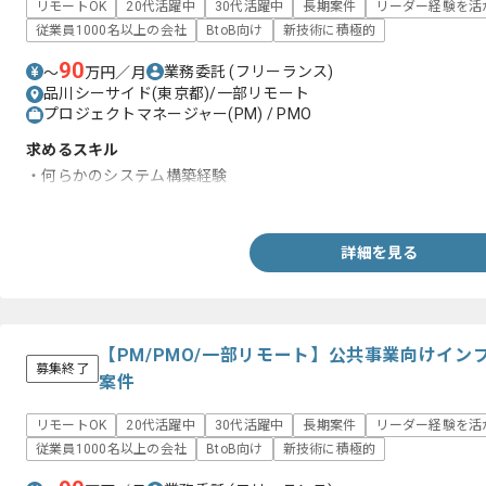
リモートOK
20代活躍中
30代活躍中
長期案件
リーダー経験を活
従業員1000名以上の会社
BtoB向け
新技術に積極的
90
業務委託
(フリーランス)
〜
万円／月
品川シーサイド(東京都)/一部リモート
プロジェクトマネージャー(PM) / PMO
求めるスキル
・何らかのシステム構築経験
・基本情報技術者の資格保有
詳細を見る
【PM/PMO/一部リモート】公共事業向けイ
募集終了
案件
リモートOK
20代活躍中
30代活躍中
長期案件
リーダー経験を活
従業員1000名以上の会社
BtoB向け
新技術に積極的