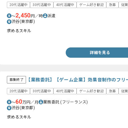
20代活躍中
30代活躍中
40代活躍中
ゲーム好き歓迎
急募
従業
2,450
派遣
〜
円／時
渋谷(東京都)
求めるスキル
・テレビ、アニメ、CM、映画などの効果音制作経験
詳細を見る
【業務委託】【ゲーム企業】効果音制作のフリ
募集終了
20代活躍中
30代活躍中
40代活躍中
ゲーム好き歓迎
急募
従業
60
業務委託
(フリーランス)
〜
万円／月
渋谷(東京都)
求めるスキル
・テレビ、アニメ、CM、映画などの効果音制作経験