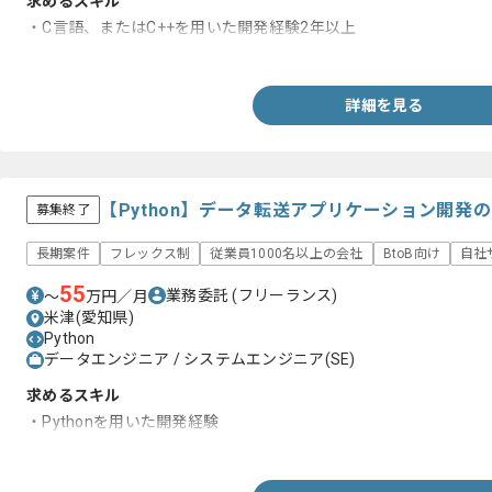
求めるスキル
・C言語、またはC++を用いた開発経験2年以上
・組み込み開発経験
詳細を見る
【Python】データ転送アプリケーション開発
募集終了
長期案件
フレックス制
従業員1000名以上の会社
BtoB向け
自社
55
業務委託
(フリーランス)
〜
万円／月
米津(愛知県)
Python
データエンジニア / システムエンジニア(SE)
求めるスキル
・Pythonを用いた開発経験
・Socket通信の知見