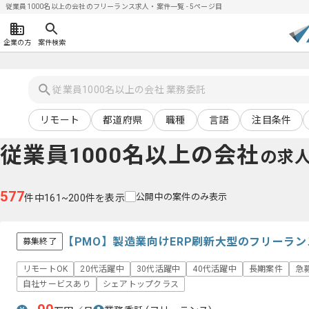
従業員1000名以上の会社のフリーランス求人・案件一覧 - 5ページ目
企業の方
案件検索
リモート
都道府県
職種
言語
注目条件
従業員1000名以上の会社
の求
577
公開中の案件のみ表示
件中161~200件を表示
【PMO】製造業向けERP刷新大型のフリーラ
募集終了
リモートOK
20代活躍中
30代活躍中
40代活躍中
長期案件
急
自社サービスあり
シェアトップクラス