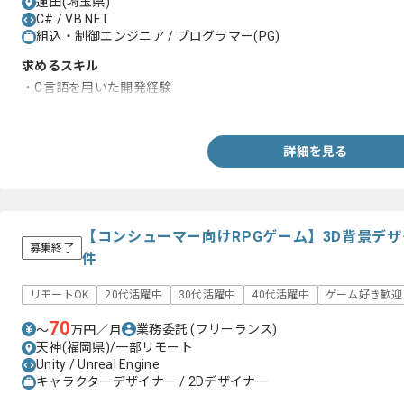
蓮田(埼玉県)
C# / VB.NET
組込・制御エンジニア / プログラマー(PG)
求めるスキル
・C言語を用いた開発経験
・VB.Netを用いた開発経験
詳細を見る
【コンシューマー向けRPGゲーム】3D背景デ
募集終了
件
リモートOK
20代活躍中
30代活躍中
40代活躍中
ゲーム好き歓迎
70
業務委託
(フリーランス)
〜
万円／月
天神(福岡県)/一部リモート
Unity / Unreal Engine
キャラクターデザイナー / 2Dデザイナー