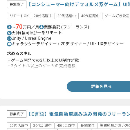
【コンシューマー向けデフォルメ系ゲーム】UI
募集終了
リモートOK
20代活躍中
30代活躍中
40代活躍中
ゲーム好き歓迎
70
業務委託
(フリーランス)
〜
万円／月
天神(福岡県)/一部リモート
Unity / Unreal Engine
キャラクターデザイナー / 2Dデザイナー / UI・UXデザイナー
求めるスキル
・ゲーム開発での3年以上のUI制作経験
・2タイトル以上のゲームの完成経験
・セルルックテイストのゲームに携わった経験
詳細を見る
【C言語】電気自動車組み込み開発のフリーラ
募集終了
20代活躍中
30代活躍中
40代活躍中
長期案件
実務経験が浅い方O