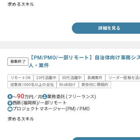
求めるスキル
・自治体に関する何らかのシステム開発経験
詳細を見る
【PM/PMO/一部リモート】自治体向け事務
募集終了
人・案件
リモートOK
20代活躍中
30代活躍中
長期案件
リーダー経験を活
従業員1000名以上の会社
BtoB向け
新技術に積極的
90
業務委託
(フリーランス)
〜
万円／月
西新(福岡県)/一部リモート
プロジェクトマネージャー(PM) / PMO
求めるスキル
・自治体に関する何らかのシステム開発経験