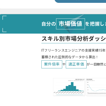
市場価値
自分の
を把握し
スキル別市場分析ダッ
ITフリーランスエンジニアの支援実績15年
蓄積された圧倒的なデータから算出！
案件倍率
適正単価
や
が一目瞭然