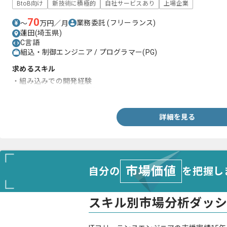
BtoB向け
新技術に積極的
自社サービスあり
上場企業
70
業務委託
(フリーランス)
〜
万円／月
蓮田(埼玉県)
C言語
組込・制御エンジニア / プログラマー(PG)
求めるスキル
・組み込みでの開発経験
・C言語を用いた開発経験
詳細を見る
市場価値
自分の
を把握し
スキル別市場分析ダッ