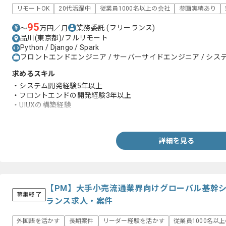
リモートOK
20代活躍中
従業員1000名以上の会社
参画実績あり
95
業務委託
(フリーランス)
〜
万円／月
品川(東京都)/フルリモート
Python / Django / Spark
フロントエンドエンジニア / サーバーサイドエンジニア / システ
求めるスキル
・システム開発経験5年以上
・フロントエンドの開発経験3年以上
・UIUXの構築経験
・Pythonを用いた開発経験
詳細を見る
【PM】大手小売流通業界向けグローバル基幹
募集終了
ランス求人・案件
外国語を活かす
長期案件
リーダー経験を活かす
従業員1000名以