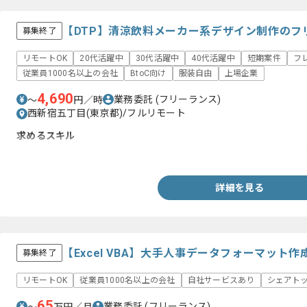
【DTP】清涼飲料メーカー系デザイン制作のフ
募集終了
リモートOK
20代活躍中
30代活躍中
40代活躍中
短期案件
フ
従業員1000名以上の会社
BtoC向け
服装自由
上場企業
4,690
業務委託
(フリーランス)
〜
円／時
西新宿五丁目(東京都)/フルリモート
求めるスキル
・DTPとしてのポップやプロダクトデザインなどをした実務の経
詳細を見る
【Excel VBA】大手人事データフォーマット
募集終了
リモートOK
従業員1000名以上の会社
自社サービスあり
シェアト
65
業務委託
(フリーランス)