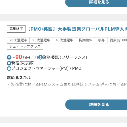
詳細を見る
【PMO/英語】大手製造業グローバルPLM導
募集終了
20代活躍中
30代活躍中
40代活躍中
長期案件
急募
従業員10
シェアトップクラス
90
業務委託
(フリーランス)
〜
万円／月
新宿(東京都)
プロジェクトマネージャー(PM) / PMO
求めるスキル
・製造業におけるPLMシステムまたは基幹システム導入におけるP
・大規模グローバル案件における英語でのディスカッション経験
詳細を見る