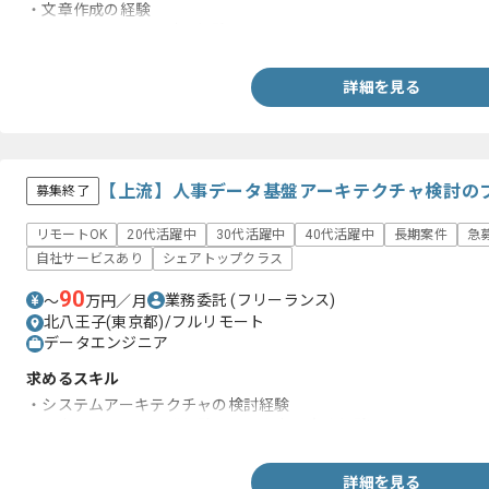
・文章作成の経験
・アーキテクチャ設計の経験
詳細を見る
【上流】人事データ基盤アーキテクチャ検討の
募集終了
リモートOK
20代活躍中
30代活躍中
40代活躍中
長期案件
急
自社サービスあり
シェアトップクラス
90
業務委託
(フリーランス)
〜
万円／月
北八王子(東京都)/フルリモート
データエンジニア
求めるスキル
・システムアーキテクチャの検討経験
・人事システムの開発経験または人事の実務経験
詳細を見る