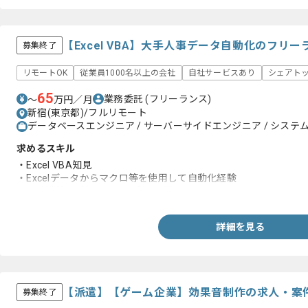
【Excel VBA】大手人事データ自動化のフリ
募集終了
リモートOK
従業員1000名以上の会社
自社サービスあり
シェアト
65
業務委託
(フリーランス)
〜
万円／月
新宿(東京都)/フルリモート
データベースエンジニア / サーバーサイドエンジニア / システム
求めるスキル
・Excel VBA知見
・Excelデータからマクロ等を使用して自動化経験
・人件費等の計算に関する実務経験
詳細を見る
【派遣】【ゲーム企業】効果音制作の求人・案
募集終了