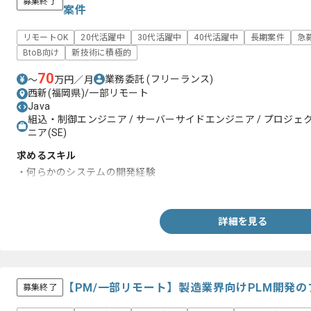
募集終了
案件
リモートOK
20代活躍中
30代活躍中
40代活躍中
長期案件
急
BtoB向け
新技術に積極的
70
業務委託
(フリーランス)
〜
万円／月
西新(福岡県)/一部リモート
Java
組込・制御エンジニア / サーバーサイドエンジニア / プロジェクト
ニア(SE)
求めるスキル
・何らかのシステムの開発経験
・Javaの知見
詳細を見る
【PM/一部リモート】製造業界向けPLM開発
募集終了