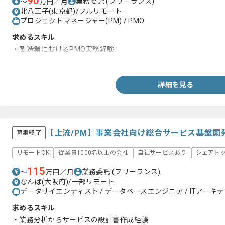
90
業務委託
(フリーランス)
〜
万円／月
北八王子(東京都)/フルリモート
プロジェクトマネージャー(PM) / PMO
求めるスキル
・製造業におけるPMO実務経験
・基幹システム刷新における事業会社側のPM経験
詳細を見る
【上流/PM】事業会社向け総合サービス基盤開
募集終了
リモートOK
従業員1000名以上の会社
自社サービスあり
シェアト
115
業務委託
(フリーランス)
〜
万円／月
なんば(大阪府)/一部リモート
データサイエンティスト / データベースエンジニア / ITアーキテク
求めるスキル
・業務分析からサービスの設計書作成経験