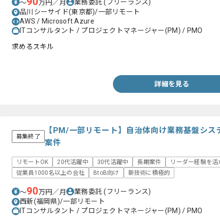
90
業務委託
(フリーランス)
〜
万円／月
品川シーサイド(東京都)/一部リモート
AWS / Microsoft Azure
ITコンサルタント / プロジェクトマネージャー(PM) / PMO
求めるスキル
・ネットワーク、インフラ分野の設計構築経験
詳細を見る
【PM/一部リモート】自治体向け業務基盤シス
募集終了
案件
リモートOK
20代活躍中
30代活躍中
長期案件
リーダー経験を活
従業員1000名以上の会社
BtoB向け
新技術に積極的
90
業務委託
(フリーランス)
〜
万円／月
西新(福岡県)/一部リモート
ITコンサルタント / プロジェクトマネージャー(PM) / PMO