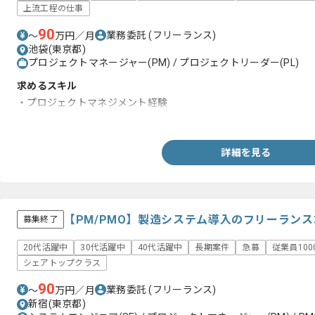
上流工程の仕事
90
業務委託
(フリーランス)
〜
万円／月
池袋(東京都)
プロジェクトマネージャー(PM) / プロジェクトリーダー(PL)
求めるスキル
・プロジェクトマネジメント経験
・小売/流通業の SCM領域における経験
詳細を見る
【PM/PMO】製造システム導入のフリーラン
募集終了
20代活躍中
30代活躍中
40代活躍中
長期案件
急募
従業員10
シェアトップクラス
90
業務委託
(フリーランス)
〜
万円／月
新宿(東京都)