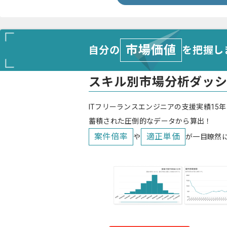
市場価値
自分の
を把握し
スキル別市場分析ダッ
ITフリーランスエンジニアの支援実績15年
蓄積された圧倒的なデータから算出！
案件倍率
適正単価
や
が一目瞭然