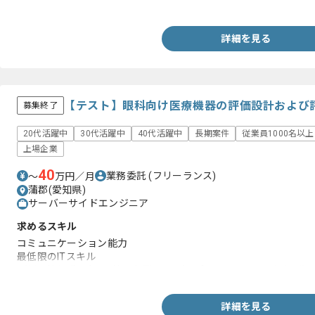
・メールシステム(Office365)の基礎知識
詳細を見る
【テスト】眼科向け医療機器の評価設計および
募集終了
20代活躍中
30代活躍中
40代活躍中
長期案件
従業員1000名以
上場企業
40
業務委託
(フリーランス)
〜
万円／月
蒲郡(愛知県)
サーバーサイドエンジニア
求めるスキル
コミュニケーション能力
最低限のITスキル
（例：情報系学部/学校を卒業 or ITパスポート/MOSを取得など）
詳細を見る