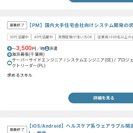
【PM】国内大手住宅会社向けシステム開発の
募集終了
30代活躍中
40代活躍中
実務経験が浅い方OK
従業員1000名以上の
3,500
派遣
〜
円／時
海浜幕張(千葉県)
サーバーサイドエンジニア / システムエンジニア(SE) / プロジェ
クトリーダー(PL)
求めるスキル
・開発プロジェクトでのPMまたはPL経験
詳細を見る
【iOS/Android】ヘルスケア系ウェアラブ
募集終了