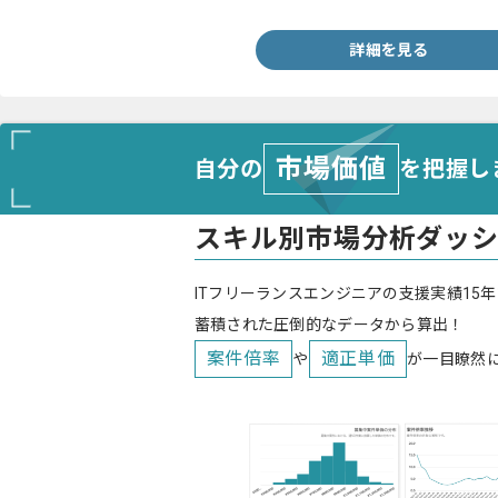
詳細を見る
市場価値
自分の
を把握し
スキル別市場分析ダッ
ITフリーランスエンジニアの支援実績15年
蓄積された圧倒的なデータから算出！
案件倍率
適正単価
や
が一目瞭然