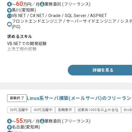
60
業務委託
(フリーランス)
〜
万円／月
黒川(愛知県)
VB.NET / C#.NET / Oracle / SQL Server / ASP.NET
フロントエンドエンジニア / サーバーサイドエンジニア / システム
(PG)
求めるスキル
VB.NETでの開発経験
上流工程の経験
※開発技術よりも、顧客折衝力を優先
詳細を見る
Linux系サーバ構築(メールサーバ)のフリーラ
募集終了
30代活躍中
40代活躍中
長期案件
従業員1000名以上の会社
Bto
55
業務委託
(フリーランス)
〜
万円／月
名古屋(愛知県)