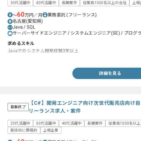
30代活躍中
40代活躍中
長期案件
従業員1000名以上の会社
上場
60
業務委託
(フリーランス)
〜
万円／月
名古屋(愛知県)
Java / SQL
サーバーサイドエンジニア / システムエンジニア(SE) / プログラ
求めるスキル
Javaでのシステム開発経験3年以上
DBを利用した開発経験
詳細を見る
【C#】開発エンジニア向け次世代販売店向け
募集終了
リーランス求人・案件
20代活躍中
30代活躍中
40代活躍中
長期案件
従業員1000名以
新技術に積極的
上場企業