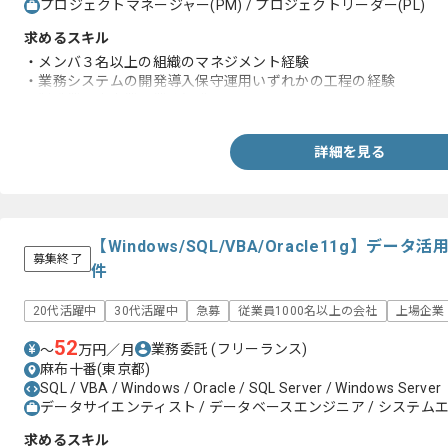
プロジェクトマネージャー(PM) / プロジェクトリーダー(PL)
求めるスキル
・メンバ３名以上の組織のマネジメント経験
・業務システムの開発導入保守運用いずれかの工程の経験
・製造業や小売業の業務知識
詳細を見る
【Windows/SQL/VBA/Oracle11g】
募集終了
件
20代活躍中
30代活躍中
急募
従業員1000名以上の会社
上場企業
52
業務委託
(フリーランス)
〜
万円／月
麻布十番(東京都)
SQL / VBA / Windows / Oracle / SQL Server / Windows Server
データサイエンティスト / データベースエンジニア / システムエ
求めるスキル