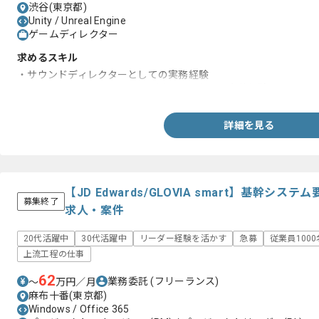
渋谷(東京都)
Unity / Unreal Engine
ゲームディレクター
求めるスキル
・サウンドディレクターとしての実務経験
・UnityまたはUnreal Engineを用いたサウンド実装経験
詳細を見る
【JD Edwards/GLOVIA smart】基幹シ
募集終了
求人・案件
20代活躍中
30代活躍中
リーダー経験を活かす
急募
従業員100
上流工程の仕事
62
業務委託
(フリーランス)
〜
万円／月
麻布十番(東京都)
Windows / Office 365