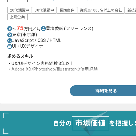
20代活躍中
30代活躍中
長期案件
従業員1000名以上の会社
新技
上場企業
75
業務委託
(フリーランス)
〜
万円／月
東京(東京都)
JavaScript / CSS / HTML
UI・UXデザイナー
求めるスキル
・UX/UIデザイン実務経験 3年以上
・Adobe XD/Photoshop/illustratorの使用経験
・HTML/CSS/JavaScriptの使用経験
詳細を見る
市場価値
自分の
を把握し