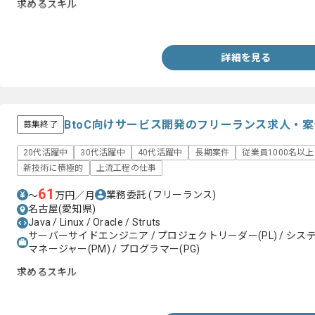
求めるスキル
VB.net, VBA, C# でのコーディング
詳細を見る
BtoC向けサービス開発のフリーランス求人・案
募集終了
20代活躍中
30代活躍中
40代活躍中
長期案件
従業員1000名以
新技術に積極的
上流工程の仕事
61
業務委託
(フリーランス)
〜
万円／月
名古屋(愛知県)
Java / Linux / Oracle / Struts
サーバーサイドエンジニア / プロジェクトリーダー(PL) / システ
マネージャー(PM) / プログラマー(PG)
求めるスキル
・Javaでのシステム開発経験