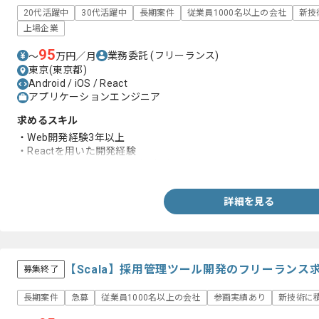
20代活躍中
30代活躍中
長期案件
従業員1000名以上の会社
新技
上場企業
95
業務委託
(フリーランス)
〜
万円／月
東京(東京都)
Android / iOS / React
アプリケーションエンジニア
求めるスキル
・Web開発経験3年以上
・Reactを用いた開発経験
・JavaScriptを用いた開発経験2年以上
詳細を見る
【Scala】採用管理ツール開発のフリーランス
募集終了
長期案件
急募
従業員1000名以上の会社
参画実績あり
新技術に