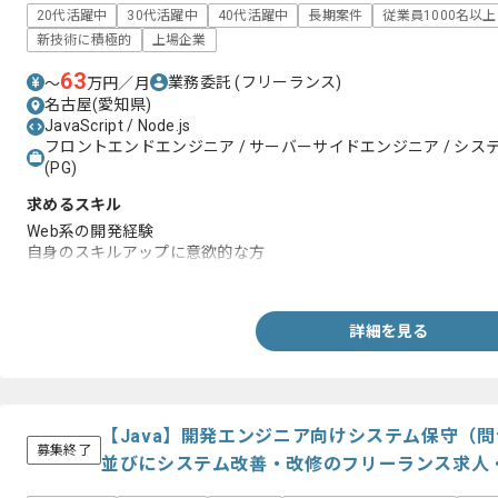
20代活躍中
30代活躍中
40代活躍中
長期案件
従業員1000名以
新技術に積極的
上場企業
63
業務委託
(フリーランス)
〜
万円／月
名古屋(愛知県)
JavaScript / Node.js
フロントエンドエンジニア / サーバーサイドエンジニア / システム
(PG)
求めるスキル
Web系の開発経験
自身のスキルアップに意欲的な方
コミュニケーション能力
詳細を見る
【Java】開発エンジニア向けシステム保守（
募集終了
並びにシステム改善・改修のフリーランス求人