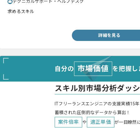
テクニカルサポート・ヘルプデスク
求めるスキル
・Officeが問題なく使用できること
詳細を見る
市場価値
自分の
を把握し
スキル別市場分析ダッ
ITフリーランスエンジニアの支援実績15年
蓄積された圧倒的なデータから算出！
案件倍率
適正単価
や
が一目瞭然