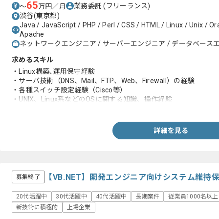
65
業務委託
(フリーランス)
〜
万円／月
渋谷(東京都)
Java / JavaScript / PHP / Perl / CSS / HTML / Linux / Unix / O
Apache
ネットワークエンジニア / サーバーエンジニア / データベース
求めるスキル
・Linux構築､運用保守経験
・サーバ技術（DNS、Mail、FTP、Web、Firewall）の経験
・各種スイッチ設定経験（Cisco等）
・UNIX、Linux系などのOSに関する知識、操作経験
・セキュリティ分野に関する知見
・アプリケーションのインストール経験（PHP、MySQL、qmail
・Webシステムの構築経験
詳細を見る
【VB.NET】開発エンジニア向けシステム維
募集終了
20代活躍中
30代活躍中
40代活躍中
長期案件
従業員1000名以
新技術に積極的
上場企業