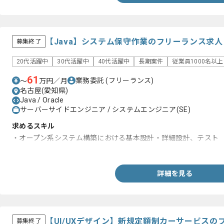
【Java】システム保守作業のフリーランス求
募集終了
20代活躍中
30代活躍中
40代活躍中
長期案件
従業員1000名以
61
業務委託
(フリーランス)
〜
万円／月
名古屋(愛知県)
Java / Oracle
サーバーサイドエンジニア / システムエンジニア(SE)
求めるスキル
・オープン系システム構築における基本設計・詳細設計、テスト
・JAVA、DBを利用した画面開発経験。
詳細を見る
【UI/UXデザイン】新規定額制カーサービスの
募集終了