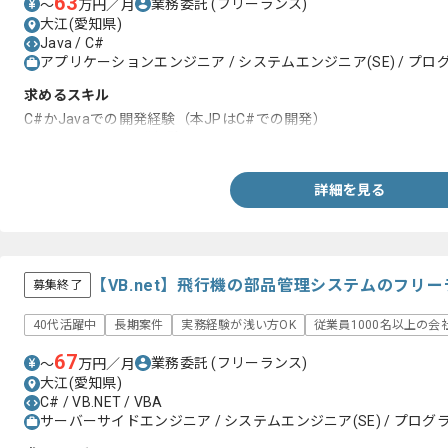
63
業務委託
(フリーランス)
〜
万円／月
大江(愛知県)
Java / C#
アプリケーションエンジニア / システムエンジニア(SE) / プログ
求めるスキル
C#かJavaでの開発経験（本JPはC#での開発）
Webシステムの開発経験
詳細を見る
【VB.net】飛行機の部品管理システムのフリ
募集終了
40代活躍中
長期案件
実務経験が浅い方OK
従業員1000名以上の会
67
業務委託
(フリーランス)
〜
万円／月
大江(愛知県)
C# / VB.NET / VBA
サーバーサイドエンジニア / システムエンジニア(SE) / プログラ