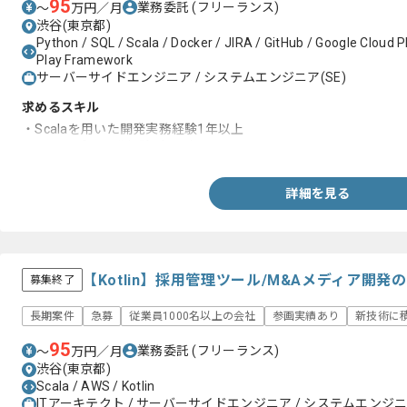
95
業務委託
(フリーランス)
〜
万円／月
渋谷(東京都)
Python / SQL / Scala / Docker / JIRA / GitHub / Google Cloud P
Play Framework
サーバーサイドエンジニア / システムエンジニア(SE)
求めるスキル
・Scalaを用いた開発実務経験1年以上
・Webアプリ開発経験3年以上
詳細を見る
【Kotlin】採用管理ツール/M&Aメディア開
募集終了
長期案件
急募
従業員1000名以上の会社
参画実績あり
新技術に
95
業務委託
(フリーランス)
〜
万円／月
渋谷(東京都)
Scala / AWS / Kotlin
ITアーキテクト / サーバーサイドエンジニア / システムエンジニア