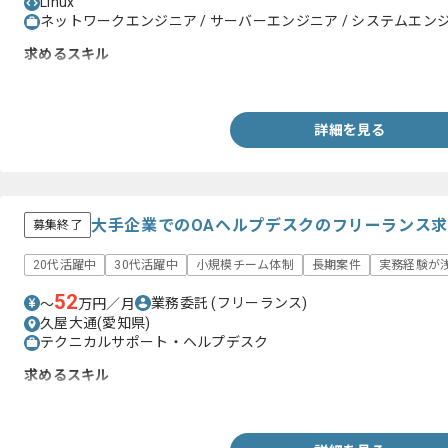
Linux
ネットワークエンジニア / サーバーエンジニア / システムエンジニ
求めるスキル
Linux系サーバの設計・構築経験者
詳細を見る
大手企業でのOAヘルプデスクのフリーランス
募集終了
20代活躍中
30代活躍中
小規模チーム体制
長期案件
実務経験が浅
52
業務委託
(フリーランス)
〜
万円／月
久屋大通(愛知県)
テクニカルサポート・ヘルプデスク
求めるスキル
OA業務経験、サーバーに関する知識、コミュニケーション能力