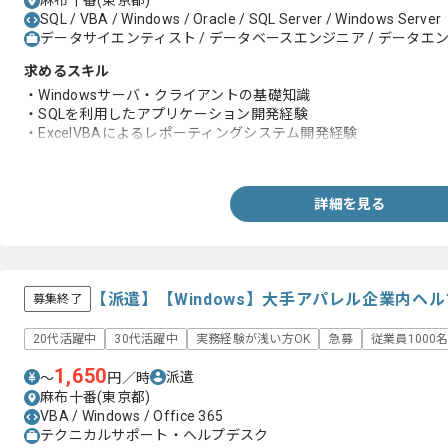
麻布十番(東京都)
SQL / VBA / Windows / Oracle / SQL Server / Windows Server
データサイエンティスト / データベースエンジニア / データエンジ
求めるスキル
・Windowsサーバ・クライアントの基礎知識
・SQLを利用したアプリケーション開発経験
・ExcelVBAによるレポーティングシステム開発経験
・データベース論理設計の経験
詳細を見る
【派遣】【Windows】大手アパレル企業内ヘ
募集終了
20代活躍中
30代活躍中
実務経験が浅い方OK
急募
従業員1000
1,650
派遣
〜
円／時
麻布十番(東京都)
VBA / Windows / Office 365
テクニカルサポート・ヘルプデスク