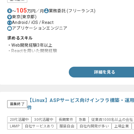
105
業務委託
(フリーランス)
〜
万円／月
東京(東京都)
Android / iOS / React
アプリケーションエンジニア
求めるスキル
・Web開発経験3年以上
・Reactを用いた開発経験
・JavaScriptを用いた開発経験1年以上
詳細を見る
【Linux】ASPサービス向けインフラ構築・
募集終了
件
20代活躍中
30代活躍中
長期案件
急募
従業員1000名以上の会社
LAMP
自社サービスあり
服装自由
自社内開発が多い
上場企業