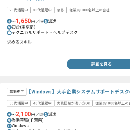
20代活躍中
30代活躍中
急募
従業員1000名以上の会社
1,650
派遣
〜
円／時
初台(東京都)
テクニカルサポート・ヘルプデスク
求めるスキル
・事務職としての実務経験
詳細を見る
【Windows】大手企業システムサポートデス
募集終了
30代活躍中
40代活躍中
実務経験が浅い方OK
従業員1000名以上の
2,100
派遣
〜
円／時
海浜幕張(千葉県)
Windows