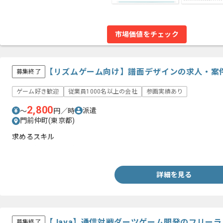
市場価値をチェック
【リズムゲーム向け】譜面デザインの求人・案
募集終了
ゲーム好き歓迎
従業員1000名以上の会社
参画実績あり
2,800
派遣
〜
円／時
門前仲町(東京都)
求めるスキル
・譜面制作制作経験
詳細を見る
【Java】通信対戦ダーツゲーム開発のフリー
募集終了