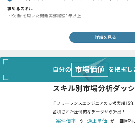
求めるスキル
・Kotlinを用いた開発実務経験1年以上
・Webアプリ開発経験3年以上
詳細を見る
市場価値
自分の
を把握し
スキル別市場分析ダッ
ITフリーランスエンジニアの支援実績15年
蓄積された圧倒的なデータから算出！
案件倍率
適正単価
や
が一目瞭然