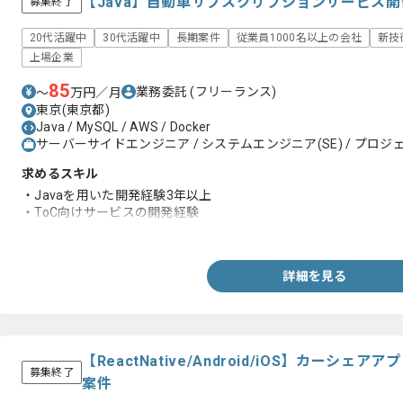
【Java】自動車サブスクリプションサービス
募集終了
20代活躍中
30代活躍中
長期案件
従業員1000名以上の会社
新技
上場企業
85
業務委託
(フリーランス)
〜
万円／月
東京(東京都)
Java / MySQL / AWS / Docker
サーバーサイドエンジニア / システムエンジニア(SE) / プロジ
求めるスキル
・Javaを用いた開発経験3年以上
・ToC向けサービスの開発経験
・AWS又はGCPなどのクラウドサービスを用いた開発経験
詳細を見る
【ReactNative/Android/iOS】カーシ
募集終了
案件