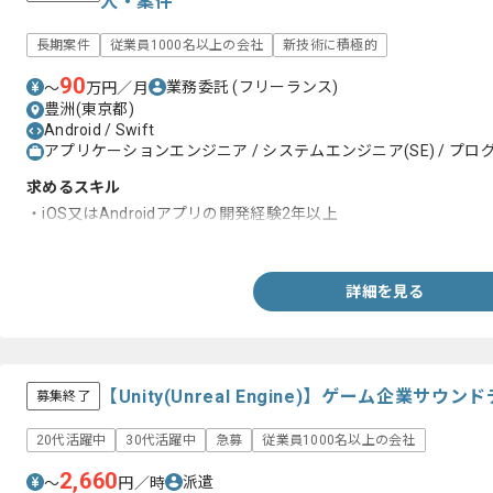
人・案件
長期案件
従業員1000名以上の会社
新技術に積極的
90
業務委託
(フリーランス)
〜
万円／月
豊洲(東京都)
Android / Swift
アプリケーションエンジニア / システムエンジニア(SE) / プログ
求めるスキル
・iOS又はAndroidアプリの開発経験2年以上
・基本設計の経験
詳細を見る
【Unity(Unreal Engine)】ゲーム企業
募集終了
20代活躍中
30代活躍中
急募
従業員1000名以上の会社
2,660
派遣
〜
円／時