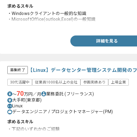
求めるスキル
・Windowsクライアントの一般的な知識
・MicrosoftOffice(outlook,Excel)の一般知識
・メールシステム(Office365)の基礎知識
詳細を見る
【Linux】データセンター管理システム開発の
募集終了
30代活躍中
従業員1000名以上の会社
参画実績あり
上場企業
70
業務委託
(フリーランス)
〜
万円／月
大手町(東京都)
Linux
データエンジニア / プロジェクトマネージャー(PM)
求めるスキル
・下記のいずれかのご経験
－Linux構築から運用保守/ネットワーク構築から運用保守PM/プ