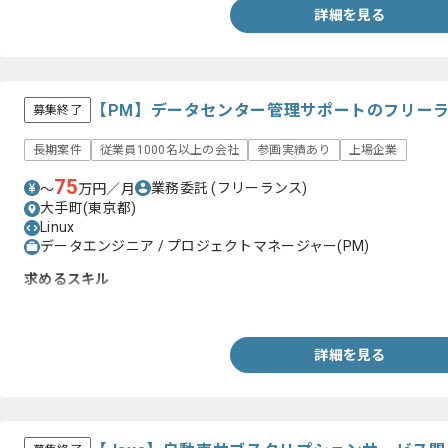
詳細を見る
【PM】データセンター管理サポートのフリー
募集終了
長期案件
従業員1000名以上の会社
参画実績あり
上場企業
75
業務委託
(フリーランス)
〜
万円／月
大手町(東京都)
Linux
データエンジニア / プロジェクトマネージャー(PM)
求めるスキル
・Linuxサーバの構築/設計のご経験
詳細を見る