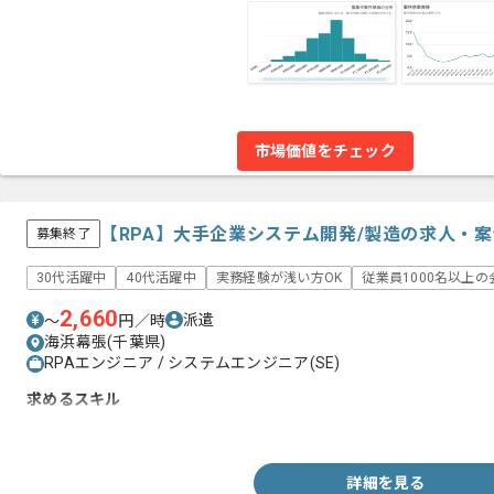
市場価値をチェック
【RPA】大手企業システム開発/製造の求人・案
募集終了
30代活躍中
40代活躍中
実務経験が浅い方OK
従業員1000名以上の
2,660
派遣
〜
円／時
海浜幕張(千葉県)
RPAエンジニア / システムエンジニア(SE)
求めるスキル
・プログラミングの経験（言語問わず）
詳細を見る