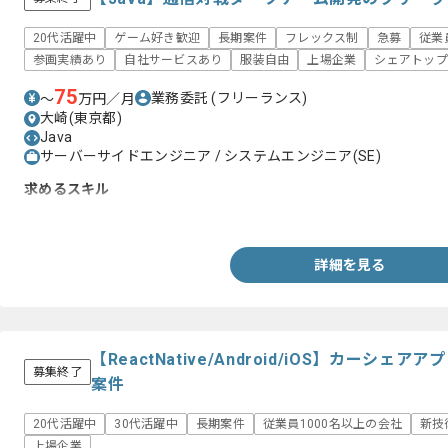
20代活躍中
ゲーム好き歓迎
長期案件
フレックス制
急募
従業
参画実績あり
自社サービスあり
服装自由
上場企業
シェアトップ
75
業務委託
(フリーランス)
〜
万円／月
大崎(東京都)
Java
サーバーサイドエンジニア / システムエンジニア(SE)
求めるスキル
・Javaを用いた開発経験3年以上
詳細を見る
【ReactNative/Android/iOS】カーシ
募集終了
案件
20代活躍中
30代活躍中
長期案件
従業員1000名以上の会社
新技
上場企業