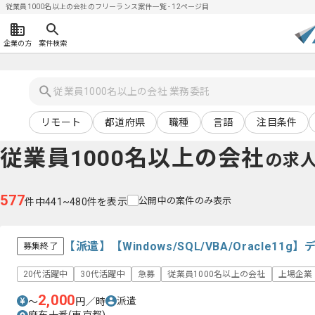
従業員1000名以上の会社のフリーランス案件一覧 - 12ページ目
企業の方
案件検索
リモート
都道府県
職種
言語
注目条件
従業員1000名以上の会社
の求
577
公開中の案件のみ表示
件中441~480件を表示
【派遣】【Windows/SQL/VBA/Oracle1
募集終了
20代活躍中
30代活躍中
急募
従業員1000名以上の会社
上場企業
2,000
派遣
〜
円／時