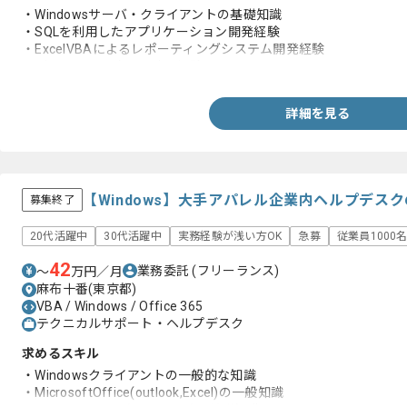
・Windowsサーバ・クライアントの基礎知識
・SQLを利用したアプリケーション開発経験
・ExcelVBAによるレポーティングシステム開発経験
・データベース論理設計の経験
詳細を見る
【Windows】大手アパレル企業内ヘルプデス
募集終了
20代活躍中
30代活躍中
実務経験が浅い方OK
急募
従業員1000
42
業務委託
(フリーランス)
〜
万円／月
麻布十番(東京都)
VBA / Windows / Office 365
テクニカルサポート・ヘルプデスク
求めるスキル
・Windowsクライアントの一般的な知識
・MicrosoftOffice(outlook,Excel)の一般知識