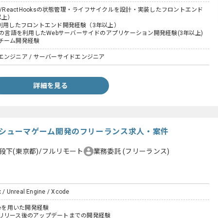
edux/ReactHooksの状態管理・ライフサイクルを設計・実装したフロントエンド
以上）
iptを利用したフロントエンド開発経験（3年以上）
どの言語を利用したWebサーバーサイドのアプリケーション開発経験(3年以上)
チーム開発経験
エンジニア / サーバーサイドエンジニア
詳細を見る
ne】コンシューマゲーム開発のフリーランス求人・案件
段下(東京都)/フルリモート
業務委託
(フリーランス)
x / Unreal Engine / Xcode
gineを用いた開発経験
リリース後のアップデートまでの開発経験