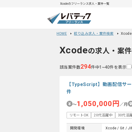
Xcodeのフリーランス求人・案件一覧
HOME
絞り込み求人・案件検索
Xco
Xcode
の求人・案
294
該当案件数
件中1~40件を表示
【TypeScript】動画
件
1,050,000円
〜
／月
リモートOK
20代活躍中
30代活
開発環境
Xcode / Git / JI