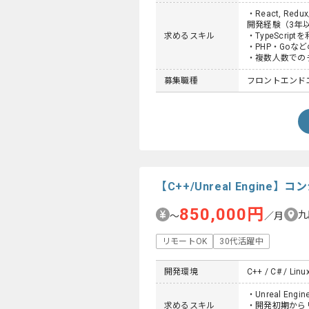
・React, R
開発経験（3年
求めるスキル
・TypeScr
・PHP・Goな
・複数人数での
募集職種
フロントエンド
【C++/Unreal Engi
850,000円
九
〜
／月
リモートOK
30代活躍中
開発環境
C++ / C# / Linu
・Unreal En
求めるスキル
・開発初期から