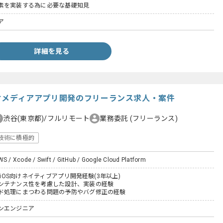
素を実装する為に必要な基礎知見
ア
詳細を見る
向けメディアアプリ開発のフリーランス求人・案件
渋谷(東京都)/フルリモート
業務委託
(フリーランス)
技術に積極的
WS / Xcode / Swift / GitHub / Google Cloud Platform
いたiOS向けネイティブアプリ開発経験(3年以上)
ンテナンス性を考慮した設計、実装の経験
ド処理にまつわる問題の予防やバグ修正の経験
ンエンジニア