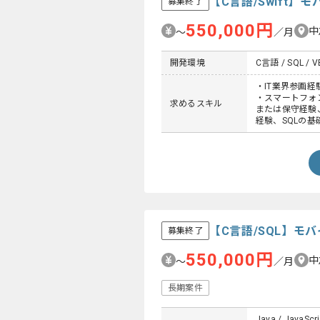
【C言語/Swift
募集終了
550,000円
中
〜
／月
開発環境
C言語 / SQL / VB 
・IT業界参画経
・スマートフォン
求めるスキル
または保守経験
経験、SQLの基
【C言語/SQL】
募集終了
550,000円
中
〜
／月
長期案件
Java / JavaScri