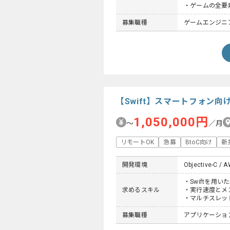
・ゲームの全要
募集職種
ゲームエンジニ
【Swift】スマートフォン
1,050,000円
〜
／月
リモートOK
急募
BtoC向け
新
開発環境
Objective-C / A
・Swiftを用
求めるスキル
・実行速度とメ
・マルチスレッ
募集職種
アプリケーショ