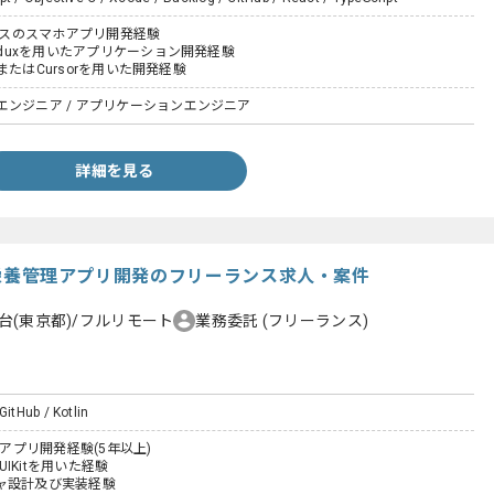
ベースのスマホアプリ開発経験
Reduxを用いたアプリケーション開発経験
deまたはCursorを用いた開発経験
エンジニア / アプリケーションエンジニア
詳細を見る
S向け栄養管理アプリ開発のフリーランス求人・案件
台(東京都)/フルリモート
業務委託
(フリーランス)
GitHub / Kotlin
たアプリ開発経験(5年以上)
びUIKitを用いた経験
ャ設計及び実装経験