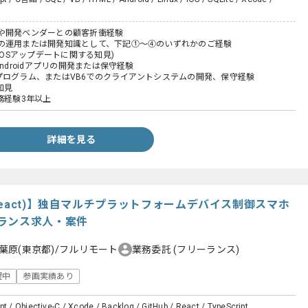
や開発ベンダーとの顧客折衝経験
の運用または開発知識として、下記①〜④のいずれかのご経験
iOSアップデートに関する知見)
ndroidアプリの開発または保守経験
ログラム、またはVB6でのクライアントシステムの開発、保守経験
知見
務経験3年以上
詳細を見る
eact)】独自マルチプラットフォームデバイス制御スマホ
ランス求人・案件
葉原(東京都)/フルリモート
業務委託
(フリーランス)
躍中
参画実績あり
pt / Objective-C / Xcode / Backlog / GitHub / React / TypeScript