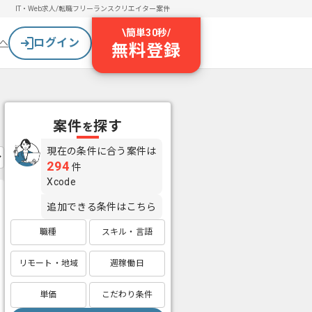
IT・Web求人/転職
フリーランスクリエイター案件
\
簡単30秒
/
ログイン
へ
無料登録
案件
探す
を
現在の条件に合う案件は
294
件
Xcode
追加できる条件はこちら
職種
スキル・言語
リモート・地域
週稼働日
単価
こだわり条件