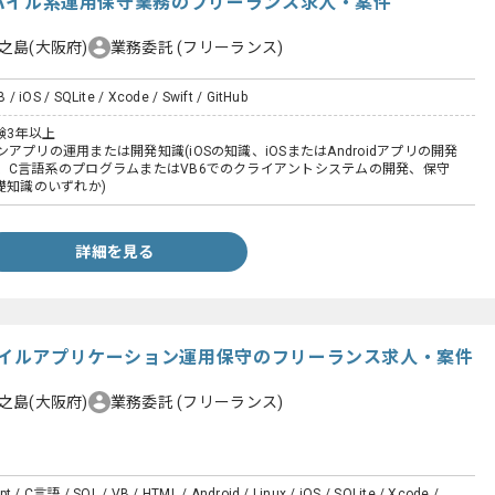
】モバイル系運用保守業務のフリーランス求人・案件
之島(大阪府)
業務委託
(フリーランス)
/ iOS / SQLite / Xcode / Swift / GitHub
験3年以上
アプリの運用または開発知識(iOSの知識、iOSまたはAndroidアプリの開発
、C言語系のプログラムまたはVB6でのクライアントシステムの開発、保守
礎知識のいずれか)
詳細を見る
モバイルアプリケーション運用保守のフリーランス求人・案件
之島(大阪府)
業務委託
(フリーランス)
pt / C言語 / SQL / VB / HTML / Android / Linux / iOS / SQLite / Xcode /