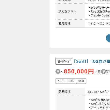
・WebView
求めるスキル
・React及び
・Claude Co
募集職種
フロントエンド
【Swift】 iO
募集終了
850,000円
初
〜
／月
リモートOK
急募
開発環境
Xcode / Swift / 
・Swiftを用い
・SwiftUIおよ
・アーキテクチ