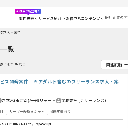
AI検索が新登場！
採用企業の方
案件検索
サービス紹介
お役立ちコンテンツ
deの求人・案件
件一覧
終了案件を除く
配信サービス開発案件 ※アダルト含むのフリーランス求人・案
六本木(東京都)/一部リモート
業務委託
(フリーランス)
躍中
リーダー経験を活かす
参画実績あり
RA / GitHub / React / TypeScript