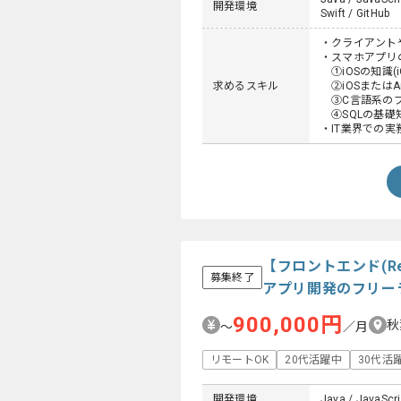
開発環境
Swift / GitHub
・クライアント
・スマホアプリ
①iOSの知識(
求めるスキル
②iOSまたはA
③C言語系のプ
④SQLの基礎
・IT業界での実
【フロントエンド(R
募集終了
アプリ開発のフリー
900,000円
秋
〜
／月
リモートOK
20代活躍中
30代活
開発環境
Java / JavaScri