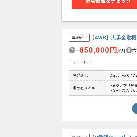
市場価値をチェック
【AWS】大手金融
募集終了
850,000円
大
〜
／月
リモートOK
開発環境
Objective-C / AW
・iOSアプリ開
求めるスキル
・SwiftまたはOb